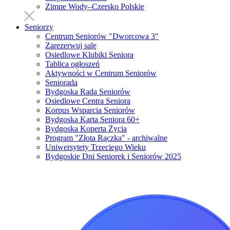
Zimne Wody–Czersko Polskie
Seniorzy
Centrum Seniorów "Dworcowa 3"
Zarezerwuj salę
Osiedlowe Klubiki Seniora
Tablica ogłoszeń
Aktywności w Centrum Seniorów
Seniorada
Bydgoska Rada Seniorów
Osiedlowe Centra Seniora
Korpus Wsparcia Seniorów
Bydgoska Karta Seniora 60+
Bydgoska Koperta Życia
Program "Złota Rączka" - archiwalne
Uniwersytety Trzeciego Wieku
Bydgoskie Dni Seniorek i Seniorów 2025