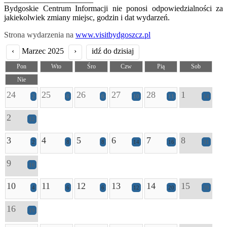
Bydgoskie Centrum Informacji nie ponosi odpowiedzialności za
jakiekolwiek zmiany miejsc, godzin i dat wydarzeń.
Strona wydarzenia na
www.visitbydgoszcz.pl
‹
Marzec 2025
›
idź do dzisiaj
Pon
Wto
Śro
Czw
Pią
Sob
Nie
24
25
26
27
28
1
2
6
6
10
11
14
2
12
3
4
5
6
7
8
2
8
8
14
16
31
9
16
10
11
12
13
14
15
4
6
6
12
20
29
16
19