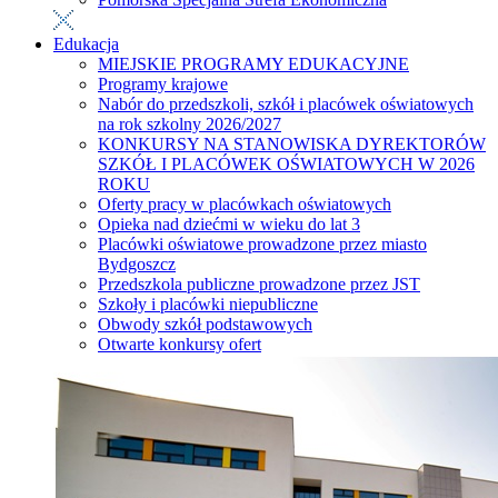
Edukacja
MIEJSKIE PROGRAMY EDUKACYJNE
Programy krajowe
Nabór do przedszkoli, szkół i placówek oświatowych
na rok szkolny 2026/2027
KONKURSY NA STANOWISKA DYREKTORÓW
SZKÓŁ I PLACÓWEK OŚWIATOWYCH W 2026
ROKU
Oferty pracy w placówkach oświatowych
Opieka nad dziećmi w wieku do lat 3
Placówki oświatowe prowadzone przez miasto
Bydgoszcz
Przedszkola publiczne prowadzone przez JST
Szkoły i placówki niepubliczne
Obwody szkół podstawowych
Otwarte konkursy ofert