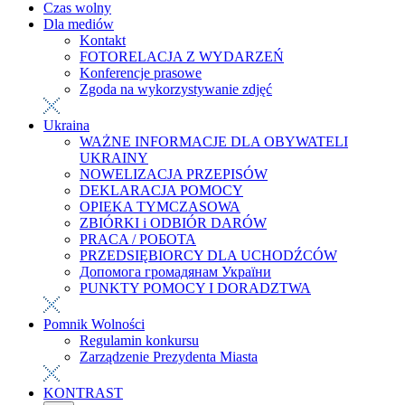
Czas wolny
Dla mediów
Kontakt
FOTORELACJA Z WYDARZEŃ
Konferencje prasowe
Zgoda na wykorzystywanie zdjęć
Ukraina
WAŻNE INFORMACJE DLA OBYWATELI
UKRAINY
NOWELIZACJA PRZEPISÓW
DEKLARACJA POMOCY
OPIEKA TYMCZASOWA
ZBIÓRKI i ODBIÓR DARÓW
PRACA / РОБОТА
PRZEDSIĘBIORCY DLA UCHODŹCÓW
Допомога громадянам України
PUNKTY POMOCY I DORADZTWA
Pomnik Wolności
Regulamin konkursu
Zarządzenie Prezydenta Miasta
KONTRAST