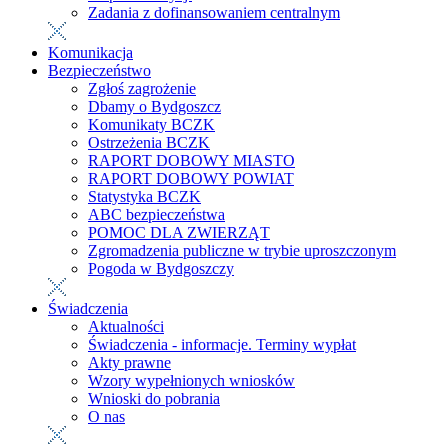
Zadania z dofinansowaniem centralnym
Komunikacja
Bezpieczeństwo
Zgłoś zagrożenie
Dbamy o Bydgoszcz
Komunikaty BCZK
Ostrzeżenia BCZK
RAPORT DOBOWY MIASTO
RAPORT DOBOWY POWIAT
Statystyka BCZK
ABC bezpieczeństwa
POMOC DLA ZWIERZĄT
Zgromadzenia publiczne w trybie uproszczonym
Pogoda w Bydgoszczy
Świadczenia
Aktualności
Świadczenia - informacje. Terminy wypłat
Akty prawne
Wzory wypełnionych wniosków
Wnioski do pobrania
O nas