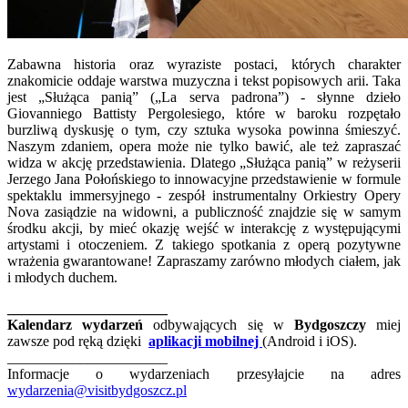
Zabawna historia oraz wyraziste postaci, których charakter
znakomicie oddaje warstwa muzyczna i tekst popisowych arii. Taka
jest „Służąca panią” („La serva padrona”) - słynne dzieło
Giovanniego Battisty Pergolesiego, które w baroku rozpętało
burzliwą dyskusję o tym, czy sztuka wysoka powinna śmieszyć.
Naszym zdaniem, opera może nie tylko bawić, ale też zapraszać
widza w akcję przedstawienia. Dlatego „Służąca panią” w reżyserii
Jerzego Jana Połońskiego to innowacyjne przedstawienie w formule
spektaklu immersyjnego - zespół instrumentalny Orkiestry Opery
Nova zasiądzie na widowni, a publiczność znajdzie się w samym
środku akcji, by mieć okazję wejść w interakcję z występującymi
artystami i otoczeniem. Z takiego spotkania z operą pozytywne
wrażenia gwarantowane! Zapraszamy zarówno młodych ciałem, jak
i młodych duchem.
______________________
Kalendarz wydarzeń
odbywających się w
Bydgoszczy
miej
zawsze pod ręką dzięki
aplikacji mobilnej
(Android i iOS).
______________________
Informacje o wydarzeniach przesyłajcie na adres
wydarzenia@visitbydgoszcz.pl
______________________