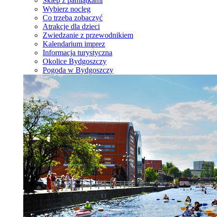
Sklep z pamiątkami
Wybierz nocleg
Co trzeba zobaczyć
Atrakcje dla dzieci
Zwiedzanie z przewodnikiem
Kalendarium imprez
Informacja turystyczna
Okolice Bydgoszczy
Pogoda w Bydgoszczy