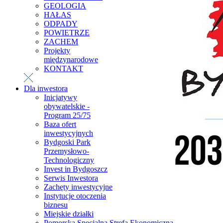
GEOLOGIA
HAŁAS
ODPADY
POWIETRZE
ZACHEM
Projekty
międzynarodowe
KONTAKT
Dla inwestora
Inicjatywy
obywatelskie -
Program 25/75
Baza ofert
inwestycyjnych
Bydgoski Park
Przemysłowo-
Technologiczny
Invest in Bydgoszcz
Serwis Inwestora
Zachęty inwestycyjne
Instytucje otoczenia
biznesu
Miejskie działki
Pomorska Specjalna Strefa Ekonomiczna