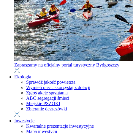
Zapraszamy na oficjalny portal turystyczny Bydgoszczy
Ekologia
Sprawdź jakość powietrza
Wymień piec - skorzystaj z dotacji
Zgłoś akcję sprzątania
ABC segregacji śmieci
Miejskie PSZOKI
Zbieranie deszczówki
Inwestycje
Kwartalne prezentacje inwestycyjne
Mapa inwestycji