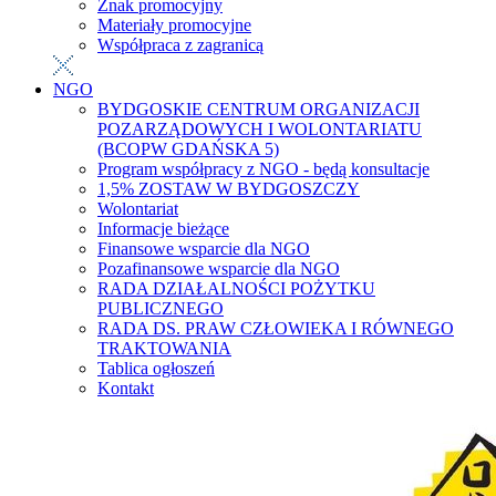
Znak promocyjny
Materiały promocyjne
Współpraca z zagranicą
NGO
BYDGOSKIE CENTRUM ORGANIZACJI
POZARZĄDOWYCH I WOLONTARIATU
(BCOPW GDAŃSKA 5)
Program współpracy z NGO - będą konsultacje
1,5% ZOSTAW W BYDGOSZCZY
Wolontariat
Informacje bieżące
Finansowe wsparcie dla NGO
Pozafinansowe wsparcie dla NGO
RADA DZIAŁALNOŚCI POŻYTKU
PUBLICZNEGO
RADA DS. PRAW CZŁOWIEKA I RÓWNEGO
TRAKTOWANIA
Tablica ogłoszeń
Kontakt