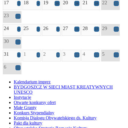
17
18
19
20
21
22
2
4
10
16
18
32
23
19
24
25
26
27
28
29
4
5
8
11
17
28
30
23
31
1
2
3
4
5
1
4
9
10
25
33
6
22
Kalendarium imprez
BYDGOSZCZ W SIECI MIAST KREATYWNYCH
UNESCO
Instytucje
Otwarte konkursy ofert
Małe Granty
Konkurs Stypendialny
Komisja Dialogu Obywatelskiego ds. Kultury
Pakt dla kultury