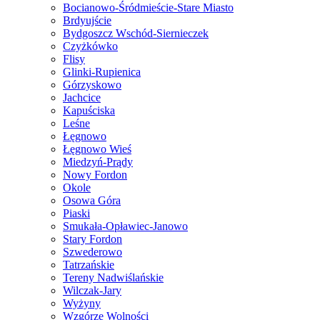
Bocianowo-Śródmieście-Stare Miasto
Brdyujście
Bydgoszcz Wschód-Siernieczek
Czyżkówko
Flisy
Glinki-Rupienica
Górzyskowo
Jachcice
Kapuściska
Leśne
Łęgnowo
Łęgnowo Wieś
Miedzyń-Prądy
Nowy Fordon
Okole
Osowa Góra
Piaski
Smukała-Opławiec-Janowo
Stary Fordon
Szwederowo
Tatrzańskie
Tereny Nadwiślańskie
Wilczak-Jary
Wyżyny
Wzgórze Wolności