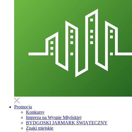
Promocja
Konkursy
Impreza na Wyspie Młyńskiej
BYDGOSKI JARMARK ŚWIĄTECZNY
Znaki miejskie