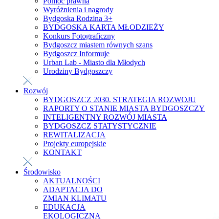
Pomoc prawna
Wyróżnienia i nagrody
Bydgoska Rodzina 3+
BYDGOSKA KARTA MŁODZIEŻY
Konkurs Fotograficzny
Bydgoszcz miastem równych szans
Bydgoszcz Informuje
Urban Lab - Miasto dla Młodych
Urodziny Bydgoszczy
Rozwój
BYDGOSZCZ 2030. STRATEGIA ROZWOJU
RAPORTY O STANIE MIASTA BYDGOSZCZY
INTELIGENTNY ROZWÓJ MIASTA
BYDGOSZCZ STATYSTYCZNIE
REWITALIZACJA
Projekty europejskie
KONTAKT
Środowisko
AKTUALNOŚCI
ADAPTACJA DO
ZMIAN KLIMATU
EDUKACJA
EKOLOGICZNA