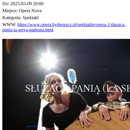
Do:
2025-03-09 20:00
Miejsce:
Opera Nova
Kategoria:
Spektakl
WWW:
https://www.opera.bydgoszcz.pl/spektakle/opera-1/sluzaca-
pania-la-serva-padrona.html