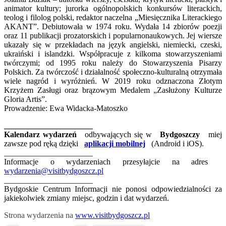
animator kultury; jurorka ogólnopolskich konkursów literackich,
teolog i filolog polski, redaktor naczelna „Miesięcznika Literackiego
AKANT”. Debiutowała w 1974 roku. Wydała 14 zbiorów poezji
oraz 11 publikacji prozatorskich i popularnonaukowych. Jej wiersze
ukazały się w przekładach na język angielski, niemiecki, czeski,
ukraiński i islandzki. Współpracuje z kilkoma stowarzyszeniami
twórczymi; od 1995 roku należy do Stowarzyszenia Pisarzy
Polskich. Za twórczość i działalność społeczno-kulturalną otrzymała
wiele nagród i wyróżnień. W 2019 roku odznaczona Złotym
Krzyżem Zasługi oraz brązowym Medalem „Zasłużony Kulturze
Gloria Artis”.
Prowadzenie: Ewa Widacka-Matoszko
______________________
Kalendarz wydarzeń
odbywających się w
Bydgoszczy
miej
zawsze pod ręką dzięki
aplikacji mobilnej
(Android i iOS).
______________________
Informacje o wydarzeniach przesyłajcie na adres
wydarzenia@visitbydgoszcz.pl
______________________
Bydgoskie Centrum Informacji nie ponosi odpowiedzialności za
jakiekolwiek zmiany miejsc, godzin i dat wydarzeń.
Strona wydarzenia na
www.visitbydgoszcz.pl