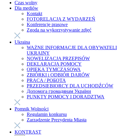
Czas wolny
Dla mediów
Kontakt
FOTORELACJA Z WYDARZEŃ
Konferencje prasowe
Zgoda na wykorzystywanie zdjęć
Ukraina
WAŻNE INFORMACJE DLA OBYWATELI
UKRAINY
NOWELIZACJA PRZEPISÓW
DEKLARACJA POMOCY
OPIEKA TYMCZASOWA
ZBIÓRKI i ODBIÓR DARÓW
PRACA / РОБОТА
PRZEDSIĘBIORCY DLA UCHODŹCÓW
Допомога громадянам України
PUNKTY POMOCY I DORADZTWA
Pomnik Wolności
Regulamin konkursu
Zarządzenie Prezydenta Miasta
KONTRAST