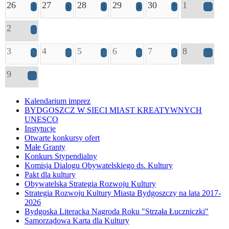
26
27
28
29
30
1
1
1
3
5
7
10
2
7
3
4
5
6
7
8
3
2
4
4
8
10
9
10
Kalendarium imprez
BYDGOSZCZ W SIECI MIAST KREATYWNYCH
UNESCO
Instytucje
Otwarte konkursy ofert
Małe Granty
Konkurs Stypendialny
Komisja Dialogu Obywatelskiego ds. Kultury
Pakt dla kultury
Obywatelska Strategia Rozwoju Kultury
Strategia Rozwoju Kultury Miasta Bydgoszczy na lata 2017-
2026
Bydgoska Literacka Nagroda Roku "Strzała Łuczniczki"
Samorządowa Karta dla Kultury