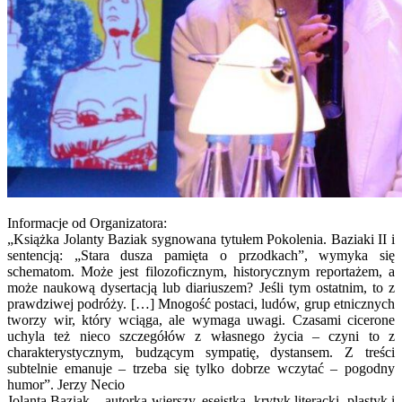
Informacje od Organizatora:
„Książka Jolanty Baziak sygnowana tytułem Pokolenia. Baziaki II i
sentencją: „Stara dusza pamięta o przodkach”, wymyka się
schematom. Może jest filozoficznym, historycznym reportażem, a
może naukową dysertacją lub diariuszem? Jeśli tym ostatnim, to z
prawdziwej podróży. […] Mnogość postaci, ludów, grup etnicznych
tworzy wir, który wciąga, ale wymaga uwagi. Czasami cicerone
uchyla też nieco szczegółów z własnego życia – czyni to z
charakterystycznym, budzącym sympatię, dystansem. Z treści
subtelnie emanuje – trzeba się tylko dobrze wczytać – pogodny
humor”. Jerzy Necio
Jolanta Baziak – autorka wierszy, eseistka, krytyk literacki, plastyk i