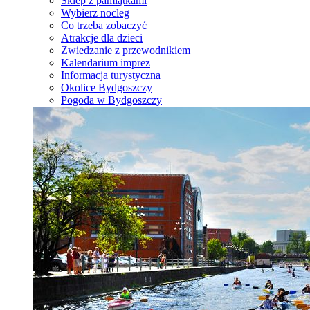
Sklep z pamiątkami
Wybierz nocleg
Co trzeba zobaczyć
Atrakcje dla dzieci
Zwiedzanie z przewodnikiem
Kalendarium imprez
Informacja turystyczna
Okolice Bydgoszczy
Pogoda w Bydgoszczy