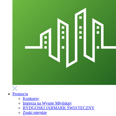
Promocja
Konkursy
Impreza na Wyspie Młyńskiej
BYDGOSKI JARMARK ŚWIĄTECZNY
Znaki miejskie