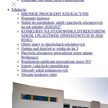
Edukacja
MIEJSKIE PROGRAMY EDUKACYJNE
Programy krajowe
Nabór do przedszkoli, szkół i placówek oświatowych
na rok szkolny 2026/2027
KONKURSY NA STANOWISKA DYREKTORÓW
SZKÓŁ I PLACÓWEK OŚWIATOWYCH W 2026
ROKU
Oferty pracy w placówkach oświatowych
Opieka nad dziećmi w wieku do lat 3
Placówki oświatowe prowadzone przez miasto
Bydgoszcz
Przedszkola publiczne prowadzone przez JST
Szkoły i placówki niepubliczne
Obwody szkół podstawowych
Otwarte konkursy ofert