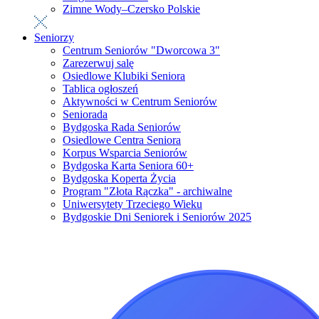
Zimne Wody–Czersko Polskie
Seniorzy
Centrum Seniorów "Dworcowa 3"
Zarezerwuj salę
Osiedlowe Klubiki Seniora
Tablica ogłoszeń
Aktywności w Centrum Seniorów
Seniorada
Bydgoska Rada Seniorów
Osiedlowe Centra Seniora
Korpus Wsparcia Seniorów
Bydgoska Karta Seniora 60+
Bydgoska Koperta Życia
Program "Złota Rączka" - archiwalne
Uniwersytety Trzeciego Wieku
Bydgoskie Dni Seniorek i Seniorów 2025