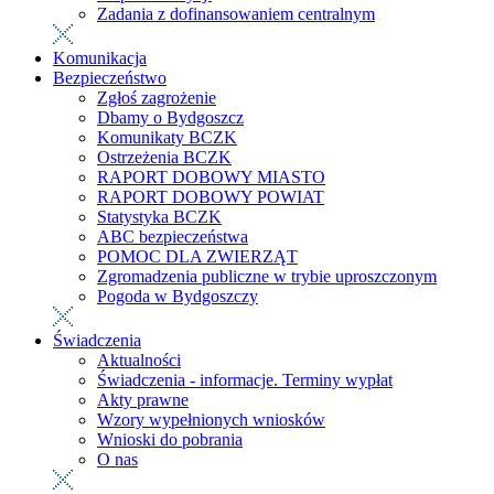
Zadania z dofinansowaniem centralnym
Komunikacja
Bezpieczeństwo
Zgłoś zagrożenie
Dbamy o Bydgoszcz
Komunikaty BCZK
Ostrzeżenia BCZK
RAPORT DOBOWY MIASTO
RAPORT DOBOWY POWIAT
Statystyka BCZK
ABC bezpieczeństwa
POMOC DLA ZWIERZĄT
Zgromadzenia publiczne w trybie uproszczonym
Pogoda w Bydgoszczy
Świadczenia
Aktualności
Świadczenia - informacje. Terminy wypłat
Akty prawne
Wzory wypełnionych wniosków
Wnioski do pobrania
O nas