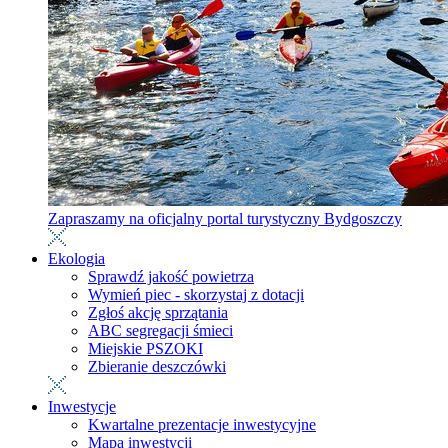
Zapraszamy na oficjalny portal turystyczny Bydgoszczy
Ekologia
Sprawdź jakość powietrza
Wymień piec - skorzystaj z dotacji
Zgłoś akcję sprzątania
ABC segregacji śmieci
Miejskie PSZOKI
Zbieranie deszczówki
Inwestycje
Kwartalne prezentacje inwestycyjne
Mapa inwestycji