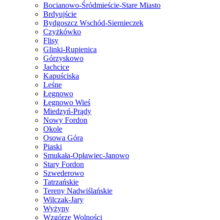
Bocianowo-Śródmieście-Stare Miasto
Brdyujście
Bydgoszcz Wschód-Siernieczek
Czyżkówko
Flisy
Glinki-Rupienica
Górzyskowo
Jachcice
Kapuściska
Leśne
Łęgnowo
Łęgnowo Wieś
Miedzyń-Prądy
Nowy Fordon
Okole
Osowa Góra
Piaski
Smukała-Opławiec-Janowo
Stary Fordon
Szwederowo
Tatrzańskie
Tereny Nadwiślańskie
Wilczak-Jary
Wyżyny
Wzgórze Wolności