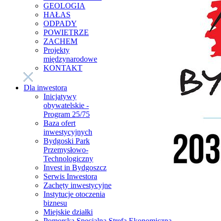
GEOLOGIA
HAŁAS
ODPADY
POWIETRZE
ZACHEM
Projekty
międzynarodowe
KONTAKT
Dla inwestora
Inicjatywy
obywatelskie -
Program 25/75
Baza ofert
inwestycyjnych
Bydgoski Park
Przemysłowo-
Technologiczny
Invest in Bydgoszcz
Serwis Inwestora
Zachęty inwestycyjne
Instytucje otoczenia
biznesu
Miejskie działki
Pomorska Specjalna Strefa Ekonomiczna