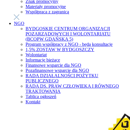
Znak promocyjny
Materiały promocyjne
Współpraca z zagranicą
NGO
BYDGOSKIE CENTRUM ORGANIZACJI
POZARZĄDOWYCH I WOLONTARIATU
(BCOPW GDAŃSKA 5)
Program współpracy z NGO - będą konsultacje
1,5% ZOSTAW W BYDGOSZCZY
Wolontariat
Informacje bieżące
Finansowe wsparcie dla NGO
Pozafinansowe wsparcie dla NGO
RADA DZIAŁALNOŚCI POŻYTKU
PUBLICZNEGO
RADA DS. PRAW CZŁOWIEKA I RÓWNEGO
TRAKTOWANIA
Tablica ogłoszeń
Kontakt