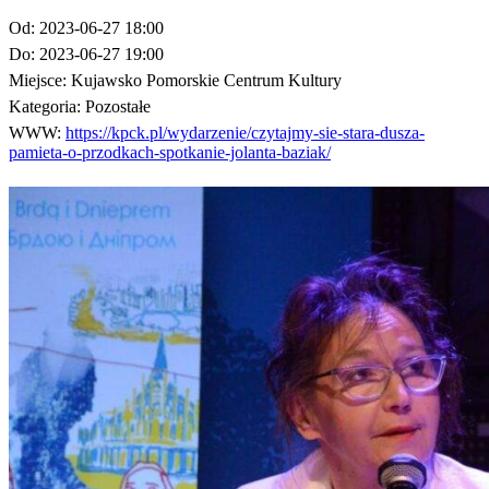
Od:
2023-06-27 18:00
Do:
2023-06-27 19:00
Miejsce:
Kujawsko Pomorskie Centrum Kultury
Kategoria:
Pozostałe
WWW:
https://kpck.pl/wydarzenie/czytajmy-sie-stara-dusza-
pamieta-o-przodkach-spotkanie-jolanta-baziak/