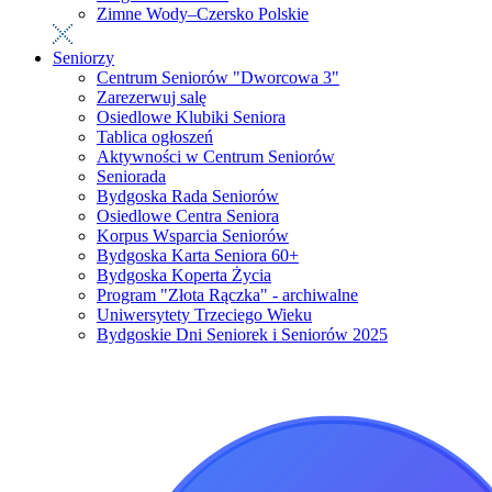
Zimne Wody–Czersko Polskie
Seniorzy
Centrum Seniorów "Dworcowa 3"
Zarezerwuj salę
Osiedlowe Klubiki Seniora
Tablica ogłoszeń
Aktywności w Centrum Seniorów
Seniorada
Bydgoska Rada Seniorów
Osiedlowe Centra Seniora
Korpus Wsparcia Seniorów
Bydgoska Karta Seniora 60+
Bydgoska Koperta Życia
Program "Złota Rączka" - archiwalne
Uniwersytety Trzeciego Wieku
Bydgoskie Dni Seniorek i Seniorów 2025