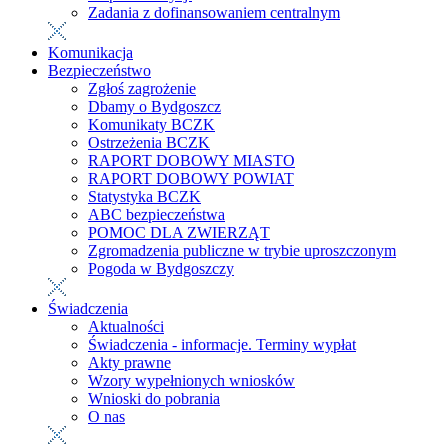
Zadania z dofinansowaniem centralnym
Komunikacja
Bezpieczeństwo
Zgłoś zagrożenie
Dbamy o Bydgoszcz
Komunikaty BCZK
Ostrzeżenia BCZK
RAPORT DOBOWY MIASTO
RAPORT DOBOWY POWIAT
Statystyka BCZK
ABC bezpieczeństwa
POMOC DLA ZWIERZĄT
Zgromadzenia publiczne w trybie uproszczonym
Pogoda w Bydgoszczy
Świadczenia
Aktualności
Świadczenia - informacje. Terminy wypłat
Akty prawne
Wzory wypełnionych wniosków
Wnioski do pobrania
O nas