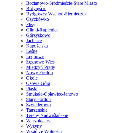
Bocianowo-Śródmieście-Stare Miasto
Brdyujście
Bydgoszcz Wschód-Siernieczek
Czyżkówko
Flisy
Glinki-Rupienica
Górzyskowo
Jachcice
Kapuściska
Leśne
Łęgnowo
Łęgnowo Wieś
Miedzyń-Prądy
Nowy Fordon
Okole
Osowa Góra
Piaski
Smukała-Opławiec-Janowo
Stary Fordon
Szwederowo
Tatrzańskie
Tereny Nadwiślańskie
Wilczak-Jary
Wyżyny
Wzgórze Wolności