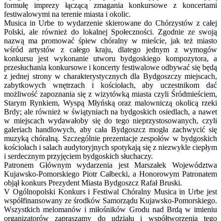
formułę imprezy łączącą zmagania konkursowe z koncertami
festiwalowymi na terenie miasta i okolic.
Musica in Urbe to wydarzenie skierowane do Chórzystów z całej
Polski, ale również do lokalnej Społeczności. Zgodnie ze swoją
nazwą ma promować śpiew chóralny w mieście, jak też miasto
wśród artystów z całego kraju, dlatego jednym z wymogów
konkursu jest wykonanie utworu bydgoskiego kompozytora, a
przesłuchania konkursowe i koncerty festiwalowe odbywać się będą
z jednej strony w charakterystycznych dla Bydgoszczy miejscach,
zabytkowych wnętrzach i kościołach, aby uczestnikom dać
możliwość zapoznania się z wizytówką miasta czyli Śródmieściem,
Starym Rynkiem, Wyspą Młyńską oraz malowniczą okolicą rzeki
Brdy; ale również w świątyniach na bydgoskich osiedlach, a nawet
w miejscach wydawałoby się do tego nieprzystosowanych, czyli
galeriach handlowych, aby cała Bydgoszcz mogła zachwycić się
muzyką chóralną. Szczególnie prezentacje zespołów w bydgoskich
kościołach i salach audytoryjnych spotykają się z niezwykle ciepłym
i serdecznym przyjęciem bydgoskich słuchaczy.
Patronem Głównym wydarzenia jest Marszałek Województwa
Kujawsko-Pomorskiego Piotr Całbecki, a Honorowym Patronatem
objął konkurs Prezydent Miasta Bydgoszcz Rafał Bruski.
V Ogólnopolski Konkurs i Festiwal Chóralny Musica in Urbe jest
współfinansowany ze środków Samorządu Kujawsko-Pomorskiego.
Wszystkich melomanów i miłośników Grodu nad Brdą w imieniu
organizatorów zapraszamy do udziału i współtworzenia tego