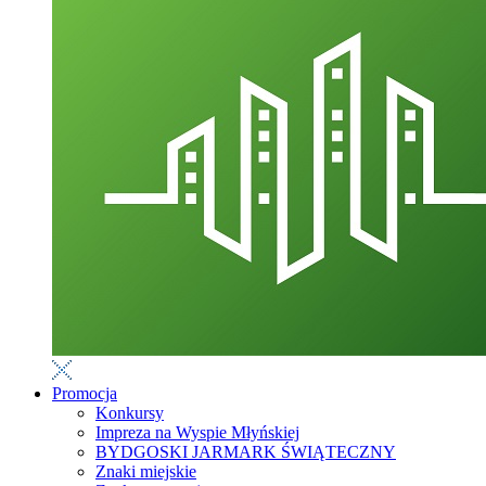
Promocja
Konkursy
Impreza na Wyspie Młyńskiej
BYDGOSKI JARMARK ŚWIĄTECZNY
Znaki miejskie