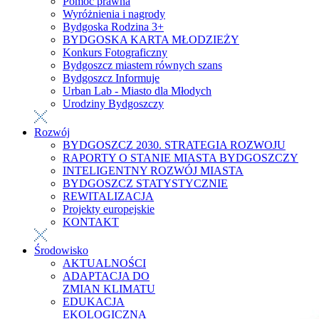
Pomoc prawna
Wyróżnienia i nagrody
Bydgoska Rodzina 3+
BYDGOSKA KARTA MŁODZIEŻY
Konkurs Fotograficzny
Bydgoszcz miastem równych szans
Bydgoszcz Informuje
Urban Lab - Miasto dla Młodych
Urodziny Bydgoszczy
Rozwój
BYDGOSZCZ 2030. STRATEGIA ROZWOJU
RAPORTY O STANIE MIASTA BYDGOSZCZY
INTELIGENTNY ROZWÓJ MIASTA
BYDGOSZCZ STATYSTYCZNIE
REWITALIZACJA
Projekty europejskie
KONTAKT
Środowisko
AKTUALNOŚCI
ADAPTACJA DO
ZMIAN KLIMATU
EDUKACJA
EKOLOGICZNA