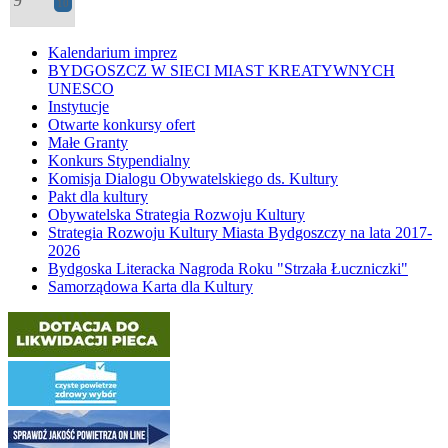
9
10
Kalendarium imprez
BYDGOSZCZ W SIECI MIAST KREATYWNYCH
UNESCO
Instytucje
Otwarte konkursy ofert
Małe Granty
Konkurs Stypendialny
Komisja Dialogu Obywatelskiego ds. Kultury
Pakt dla kultury
Obywatelska Strategia Rozwoju Kultury
Strategia Rozwoju Kultury Miasta Bydgoszczy na lata 2017-
2026
Bydgoska Literacka Nagroda Roku "Strzała Łuczniczki"
Samorządowa Karta dla Kultury