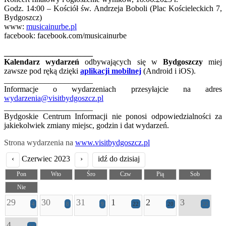
Godz. 14:00 – Kościół św. Andrzeja Boboli (Plac Kościeleckich 7,
Bydgoszcz)
www:
musicainurbe.pl
facebook: facebook.com/musicainurbe
______________________
Kalendarz wydarzeń
odbywających się w
Bydgoszczy
miej
zawsze pod ręką dzięki
aplikacji mobilnej
(Android i iOS).
______________________
Informacje o wydarzeniach przesyłajcie na adres
wydarzenia@visitbydgoszcz.pl
______________________
Bydgoskie Centrum Informacji nie ponosi odpowiedzialności za
jakiekolwiek zmiany miejsc, godzin i dat wydarzeń.
Strona wydarzenia na
www.visitbydgoszcz.pl
‹
Czerwiec 2023
›
idź do dzisiaj
Pon
Wto
Śro
Czw
Pią
Sob
Nie
29
30
31
1
2
3
4
8
9
22
20
22
4