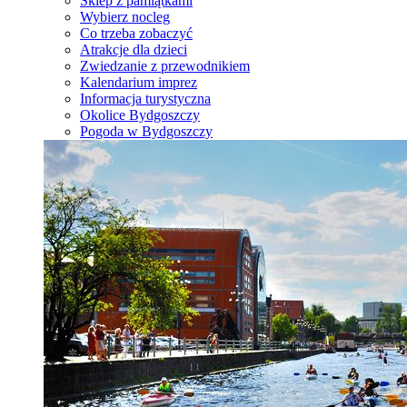
Sklep z pamiątkami
Wybierz nocleg
Co trzeba zobaczyć
Atrakcje dla dzieci
Zwiedzanie z przewodnikiem
Kalendarium imprez
Informacja turystyczna
Okolice Bydgoszczy
Pogoda w Bydgoszczy