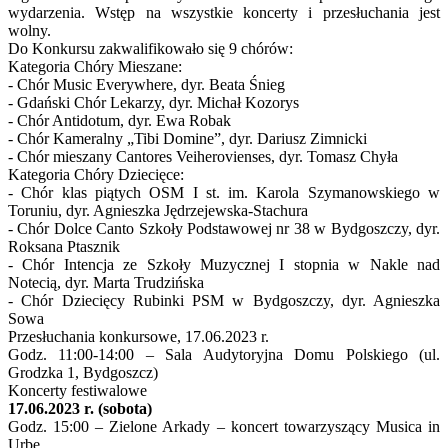
wydarzenia. Wstęp na wszystkie koncerty i przesłuchania jest
wolny.
Do Konkursu zakwalifikowało się 9 chórów:
Kategoria Chóry Mieszane:
- Chór Music Everywhere, dyr. Beata Śnieg
- Gdański Chór Lekarzy, dyr. Michał Kozorys
- Chór Antidotum, dyr. Ewa Robak
- Chór Kameralny „Tibi Domine”, dyr. Dariusz Zimnicki
- Chór mieszany Cantores Veiherovienses, dyr. Tomasz Chyła
Kategoria Chóry Dziecięce:
- Chór klas piątych OSM I st. im. Karola Szymanowskiego w
Toruniu, dyr. Agnieszka Jędrzejewska-Stachura
- Chór Dolce Canto Szkoły Podstawowej nr 38 w Bydgoszczy, dyr.
Roksana Ptasznik
- Chór Intencja ze Szkoły Muzycznej I stopnia w Nakle nad
Notecią, dyr. Marta Trudzińska
- Chór Dziecięcy Rubinki PSM w Bydgoszczy, dyr. Agnieszka
Sowa
Przesłuchania konkursowe, 17.06.2023 r.
Godz. 11:00-14:00 – Sala Audytoryjna Domu Polskiego (ul.
Grodzka 1, Bydgoszcz)
Koncerty festiwalowe
17.06.2023 r. (sobota)
Godz. 15:00 – Zielone Arkady – koncert towarzyszący Musica in
Urbe