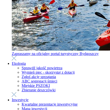
Zapraszamy na oficjalny portal turystyczny Bydgoszczy
Ekologia
Sprawdź jakość powietrza
Wymień piec - skorzystaj z dotacji
Zgłoś akcję sprzątania
ABC segregacji śmieci
Miejskie PSZOKI
Zbieranie deszczówki
Inwestycje
Kwartalne prezentacje inwestycyjne
Mapa inwestycji