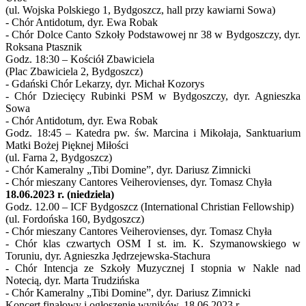
(ul. Wojska Polskiego 1, Bydgoszcz, hall przy kawiarni Sowa)
- Chór Antidotum, dyr. Ewa Robak
- Chór Dolce Canto Szkoły Podstawowej nr 38 w Bydgoszczy, dyr.
Roksana Ptasznik
Godz. 18:30 – Kościół Zbawiciela
(Plac Zbawiciela 2, Bydgoszcz)
- Gdański Chór Lekarzy, dyr. Michał Kozorys
- Chór Dziecięcy Rubinki PSM w Bydgoszczy, dyr. Agnieszka
Sowa
- Chór Antidotum, dyr. Ewa Robak
Godz. 18:45 – Katedra pw. św. Marcina i Mikołaja, Sanktuarium
Matki Bożej Pięknej Miłości
(ul. Farna 2, Bydgoszcz)
- Chór Kameralny „Tibi Domine”, dyr. Dariusz Zimnicki
- Chór mieszany Cantores Veiherovienses, dyr. Tomasz Chyła
18.06.2023 r. (niedziela)
Godz. 12.00 – ICF Bydgoszcz (International Christian Fellowship)
(ul. Fordońska 160, Bydgoszcz)
- Chór mieszany Cantores Veiherovienses, dyr. Tomasz Chyła
- Chór klas czwartych OSM I st. im. K. Szymanowskiego w
Toruniu, dyr. Agnieszka Jędrzejewska-Stachura
- Chór Intencja ze Szkoły Muzycznej I stopnia w Nakle nad
Notecią, dyr. Marta Trudzińska
- Chór Kameralny „Tibi Domine”, dyr. Dariusz Zimnicki
Koncert finałowy i ogłoszenie wyników, 18.06.2023 r.