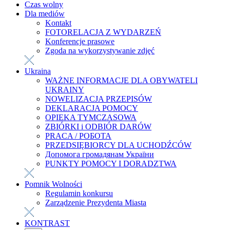
Czas wolny
Dla mediów
Kontakt
FOTORELACJA Z WYDARZEŃ
Konferencje prasowe
Zgoda na wykorzystywanie zdjęć
Ukraina
WAŻNE INFORMACJE DLA OBYWATELI
UKRAINY
NOWELIZACJA PRZEPISÓW
DEKLARACJA POMOCY
OPIEKA TYMCZASOWA
ZBIÓRKI i ODBIÓR DARÓW
PRACA / РОБОТА
PRZEDSIĘBIORCY DLA UCHODŹCÓW
Допомога громадянам України
PUNKTY POMOCY I DORADZTWA
Pomnik Wolności
Regulamin konkursu
Zarządzenie Prezydenta Miasta
KONTRAST