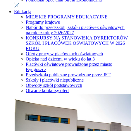
Edukacja
MIEJSKIE PROGRAMY EDUKACYJNE
Programy krajowe
Nabór do przedszkoli, szkół i placówek oświatowych
na rok szkolny 2026/2027
KONKURSY NA STANOWISKA DYREKTORÓW
SZKÓŁ I PLACÓWEK OŚWIATOWYCH W 2026
ROKU
Oferty pracy w placówkach oświatowych
Opieka nad dziećmi w wieku do lat 3
Placówki oświatowe prowadzone przez miasto
Bydgoszcz
Przedszkola publiczne prowadzone przez JST
Szkoły i placówki niepubliczne
Obwody szkół podstawowych
Otwarte konkursy ofert