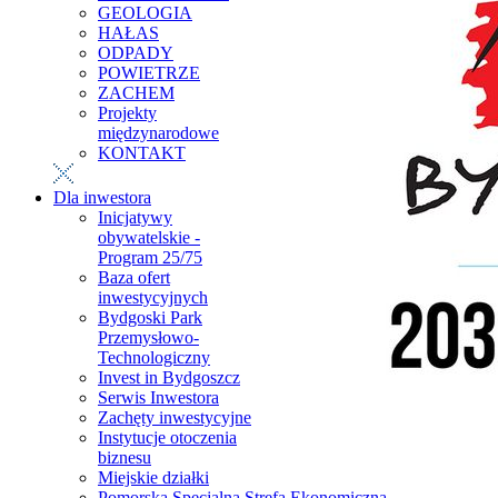
GEOLOGIA
HAŁAS
ODPADY
POWIETRZE
ZACHEM
Projekty
międzynarodowe
KONTAKT
Dla inwestora
Inicjatywy
obywatelskie -
Program 25/75
Baza ofert
inwestycyjnych
Bydgoski Park
Przemysłowo-
Technologiczny
Invest in Bydgoszcz
Serwis Inwestora
Zachęty inwestycyjne
Instytucje otoczenia
biznesu
Miejskie działki
Pomorska Specjalna Strefa Ekonomiczna