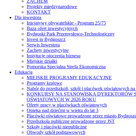
ZACHEM
Projekty międzynarodowe
KONTAKT
Dla inwestora
Inicjatywy obywatelskie - Program 25/75
Baza ofert inwestycyjnych
Bydgoski Park Przemysłowo-Technologiczny
Invest in Bydgoszcz
Serwis Inwestora
Zachęty inwestycyjne
Instytucje otoczenia biznesu
Miejskie działki
Pomorska Specjalna Strefa Ekonomiczna
Edukacja
MIEJSKIE PROGRAMY EDUKACYJNE
Programy krajowe
Nabór do przedszkoli, szkół i placówek oświatowych na
KONKURSY NA STANOWISKA DYREKTORÓW S
OŚWIATOWYCH W 2026 ROKU
Oferty pracy w placówkach oświatowych
Opieka nad dziećmi w wieku do lat 3
Placówki oświatowe prowadzone przez miasto Bydgosz
Przedszkola publiczne prowadzone przez JST
Szkoły i placówki niepubliczne
Obwody szkół podstawowych