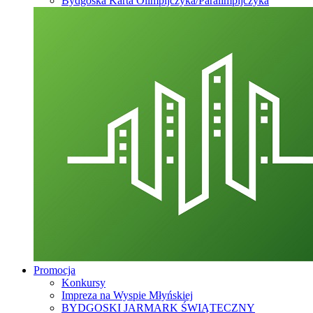
Bydgoska Karta Olimpijczyka/Paralimpijczyka
Promocja
Konkursy
Impreza na Wyspie Młyńskiej
BYDGOSKI JARMARK ŚWIĄTECZNY