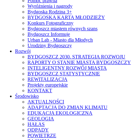
Pomoc prawna
Wyróżnienia i nagrody
Bydgoska Rodzina 3+
BYDGOSKA KARTA MŁODZIEŻY
Konkurs Fotograficzny
Bydgoszcz miastem równych szans
Bydgoszcz Informuje
Urban Lab - Miasto dla Młodych
Urodziny Bydgoszczy
Rozwój
BYDGOSZCZ 2030. STRATEGIA ROZWOJU
RAPORTY O STANIE MIASTA BYDGOSZCZY
INTELIGENTNY ROZWÓJ MIASTA
BYDGOSZCZ STATYSTYCZNIE
REWITALIZACJA
Projekty europejskie
KONTAKT
Środowisko
AKTUALNOŚCI
ADAPTACJA DO ZMIAN KLIMATU
EDUKACJA EKOLOGICZNA
GEOLOGIA
HAŁAS
ODPADY
POWIETRZE