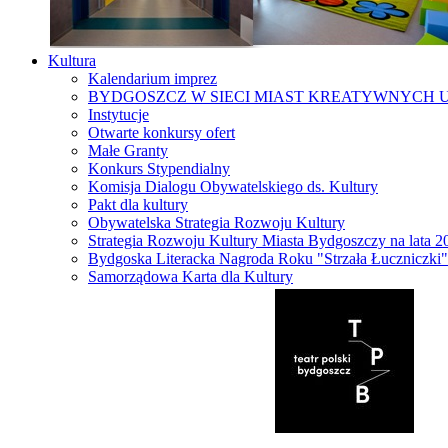
Kultura
Kalendarium imprez
BYDGOSZCZ W SIECI MIAST KREATYWNYCH 
Instytucje
Otwarte konkursy ofert
Małe Granty
Konkurs Stypendialny
Komisja Dialogu Obywatelskiego ds. Kultury
Pakt dla kultury
Obywatelska Strategia Rozwoju Kultury
Strategia Rozwoju Kultury Miasta Bydgoszczy na lata 
Bydgoska Literacka Nagroda Roku "Strzała Łuczniczki"
Samorządowa Karta dla Kultury