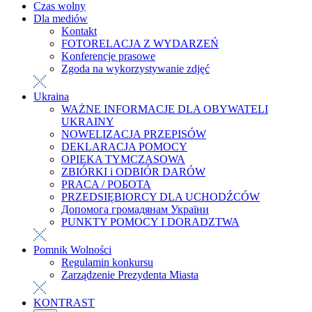
Czas wolny
Dla mediów
Kontakt
FOTORELACJA Z WYDARZEŃ
Konferencje prasowe
Zgoda na wykorzystywanie zdjęć
Ukraina
WAŻNE INFORMACJE DLA OBYWATELI
UKRAINY
NOWELIZACJA PRZEPISÓW
DEKLARACJA POMOCY
OPIEKA TYMCZASOWA
ZBIÓRKI i ODBIÓR DARÓW
PRACA / РОБОТА
PRZEDSIĘBIORCY DLA UCHODŹCÓW
Допомога громадянам України
PUNKTY POMOCY I DORADZTWA
Pomnik Wolności
Regulamin konkursu
Zarządzenie Prezydenta Miasta
KONTRAST