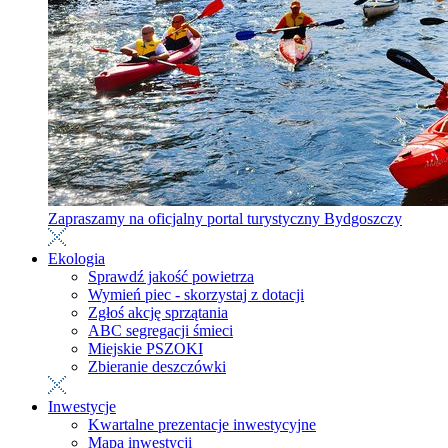
Zapraszamy na oficjalny portal turystyczny Bydgoszczy
Ekologia
Sprawdź jakość powietrza
Wymień piec - skorzystaj z dotacji
Zgłoś akcję sprzątania
ABC segregacji śmieci
Miejskie PSZOKI
Zbieranie deszczówki
Inwestycje
Kwartalne prezentacje inwestycyjne
Mapa inwestycji