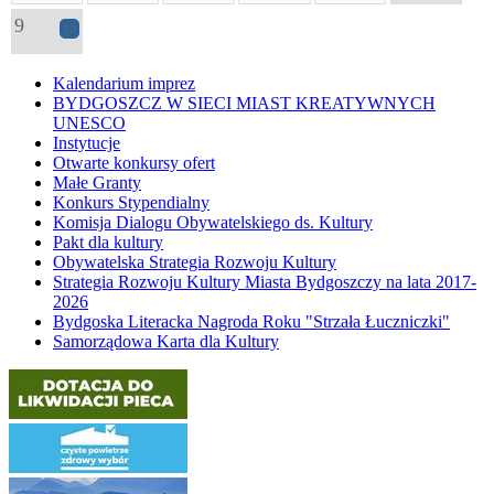
9
10
Kalendarium imprez
BYDGOSZCZ W SIECI MIAST KREATYWNYCH
UNESCO
Instytucje
Otwarte konkursy ofert
Małe Granty
Konkurs Stypendialny
Komisja Dialogu Obywatelskiego ds. Kultury
Pakt dla kultury
Obywatelska Strategia Rozwoju Kultury
Strategia Rozwoju Kultury Miasta Bydgoszczy na lata 2017-
2026
Bydgoska Literacka Nagroda Roku "Strzała Łuczniczki"
Samorządowa Karta dla Kultury