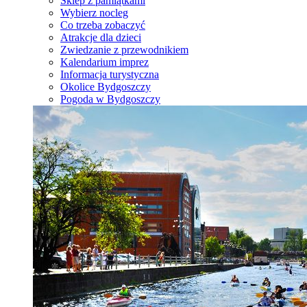
Sklep z pamiątkami
Wybierz nocleg
Co trzeba zobaczyć
Atrakcje dla dzieci
Zwiedzanie z przewodnikiem
Kalendarium imprez
Informacja turystyczna
Okolice Bydgoszczy
Pogoda w Bydgoszczy