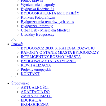
Pomoc prawna
Wyróżnienia i nagrody
Bydgoska Rodzina 3+
BYDGOSKA KARTA MŁODZIEŻY
Konkurs Fotograficzny
Bydgoszcz miastem równych szans
Bydgoszcz Informuje
Urban Lab - Miasto dla Młodych
Urodziny Bydgoszczy
Rozwój
BYDGOSZCZ 2030. STRATEGIA ROZWOJU
RAPORTY O STANIE MIASTA BYDGOSZCZY
INTELIGENTNY ROZWÓJ MIASTA
BYDGOSZCZ STATYSTYCZNIE
REWITALIZACJA
Projekty europejskie
KONTAKT
Środowisko
AKTUALNOŚCI
ADAPTACJA DO
ZMIAN KLIMATU
EDUKACJA
EKOLOGICZNA