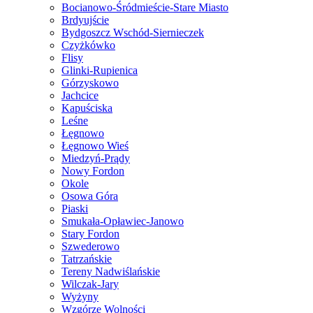
Bocianowo-Śródmieście-Stare Miasto
Brdyujście
Bydgoszcz Wschód-Siernieczek
Czyżkówko
Flisy
Glinki-Rupienica
Górzyskowo
Jachcice
Kapuściska
Leśne
Łęgnowo
Łęgnowo Wieś
Miedzyń-Prądy
Nowy Fordon
Okole
Osowa Góra
Piaski
Smukała-Opławiec-Janowo
Stary Fordon
Szwederowo
Tatrzańskie
Tereny Nadwiślańskie
Wilczak-Jary
Wyżyny
Wzgórze Wolności