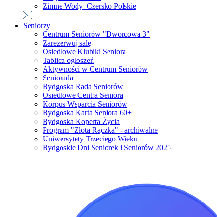
Zimne Wody–Czersko Polskie
Seniorzy
Centrum Seniorów "Dworcowa 3"
Zarezerwuj salę
Osiedlowe Klubiki Seniora
Tablica ogłoszeń
Aktywności w Centrum Seniorów
Seniorada
Bydgoska Rada Seniorów
Osiedlowe Centra Seniora
Korpus Wsparcia Seniorów
Bydgoska Karta Seniora 60+
Bydgoska Koperta Życia
Program "Złota Rączka" - archiwalne
Uniwersytety Trzeciego Wieku
Bydgoskie Dni Seniorek i Seniorów 2025