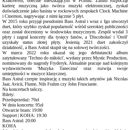
Krakowem, obecnie mieszkającym w Pcimiu. Zanim rozpoczął
karierę muzyczną jako twórca muzyki elektronicznej, zyskał
doświadczenie jako basista w rockowych zespołach Clock Machine
i Cinemon, nagrywając z nimi łącznie 5 płyt.
W 2015 roku przyjął pseudonim Bass Astral i wraz z Igo utworzył
duet, który szybko zyskał popularność wśród szerokiej publiczności
oraz został doceniony w środowisku muzycznym. Zespół wydał 3
płyty i zagrał koncerty dla tysięcy fanów, a 'Discobolus' i 'Orell'
uzyskały status złotej płyty. Jesienią 2021 duet zakończył
działalność, a Bass Astral skupił się na solowej twórczości.
W marcu 2022 roku ukazał się jego debiutancki album
zatytułowany 'Techno do miłości', wydany przez Mystic Production,
nominowany do nagrody Fryderyk. Aktualnie pracuje nad kolejnym
wydawnictwem 'Muzyka Taneczna' oraz rozwija swoje
umiejętności w muzyce klasycznej.
Bass Astral czerpie inspirację z muzyki takich artystów jak Nicolas
Jaar, Avicii, Flume, Nils Frahm czy John Frusciante.
Na koncertach tańczy.
Bilety:
Przedsprzedaż: 79zł
W dniu koncertu: 95zł
Otwarcie bram: 19:00
Support | KOHA: 19:30
Bass Astral: 20:00
KOHA