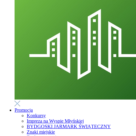
Promocja
Konkursy
Impreza na Wyspie Młyńskiej
BYDGOSKI JARMARK ŚWIĄTECZNY
Znaki miejskie