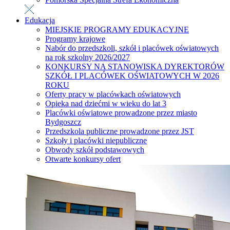
Edukacja
MIEJSKIE PROGRAMY EDUKACYJNE
Programy krajowe
Nabór do przedszkoli, szkół i placówek oświatowych
na rok szkolny 2026/2027
KONKURSY NA STANOWISKA DYREKTORÓW
SZKÓŁ I PLACÓWEK OŚWIATOWYCH W 2026
ROKU
Oferty pracy w placówkach oświatowych
Opieka nad dziećmi w wieku do lat 3
Placówki oświatowe prowadzone przez miasto
Bydgoszcz
Przedszkola publiczne prowadzone przez JST
Szkoły i placówki niepubliczne
Obwody szkół podstawowych
Otwarte konkursy ofert