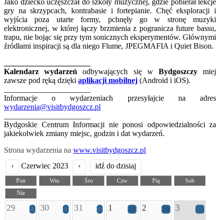
Jako dziecko uczęszczał do szkoły muzycznej, gdzie pobierał lekcje
gry na skrzypcach, kontrabasie i fortepianie. Chęć eksploracji i
wyjścia poza utarte formy, pchnęły go w stronę muzyki
elektronicznej, w której łączy brzmienia z pogranicza future bassu,
trapu, nie bojąc się przy tym sonicznych eksperymentów. Głównymi
źródłami inspiracji są dla niego Flume, JPEGMAFIA i Quiet Bison.
______________________
Kalendarz wydarzeń
odbywających się w
Bydgoszczy
miej
zawsze pod ręką dzięki
aplikacji mobilnej
(Android i iOS).
______________________
Informacje o wydarzeniach przesyłajcie na adres
wydarzenia@visitbydgoszcz.pl
______________________
Bydgoskie Centrum Informacji nie ponosi odpowiedzialności za
jakiekolwiek zmiany miejsc, godzin i dat wydarzeń.
Strona wydarzenia na
www.visitbydgoszcz.pl
‹
Czerwiec 2023
›
idź do dzisiaj
Pon
Wto
Śro
Czw
Pią
Sob
Nie
29
30
31
1
2
3
4
8
9
22
20
22