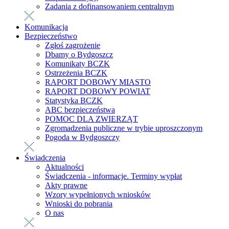
Zadania z dofinansowaniem centralnym
Komunikacja
Bezpieczeństwo
Zgłoś zagrożenie
Dbamy o Bydgoszcz
Komunikaty BCZK
Ostrzeżenia BCZK
RAPORT DOBOWY MIASTO
RAPORT DOBOWY POWIAT
Statystyka BCZK
ABC bezpieczeństwa
POMOC DLA ZWIERZĄT
Zgromadzenia publiczne w trybie uproszczonym
Pogoda w Bydgoszczy
Świadczenia
Aktualności
Świadczenia - informacje. Terminy wypłat
Akty prawne
Wzory wypełnionych wniosków
Wnioski do pobrania
O nas