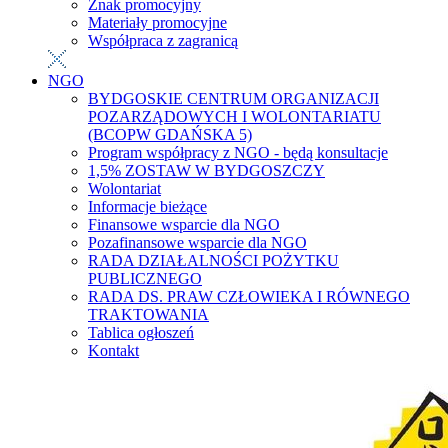
Znak promocyjny
Materiały promocyjne
Współpraca z zagranicą
NGO
BYDGOSKIE CENTRUM ORGANIZACJI
POZARZĄDOWYCH I WOLONTARIATU
(BCOPW GDAŃSKA 5)
Program współpracy z NGO - będą konsultacje
1,5% ZOSTAW W BYDGOSZCZY
Wolontariat
Informacje bieżące
Finansowe wsparcie dla NGO
Pozafinansowe wsparcie dla NGO
RADA DZIAŁALNOŚCI POŻYTKU
PUBLICZNEGO
RADA DS. PRAW CZŁOWIEKA I RÓWNEGO
TRAKTOWANIA
Tablica ogłoszeń
Kontakt