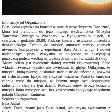
Informacje od Organizatora:
Bass Astral zaprasza na koncert w ramach trasy ‘Impreza Taneczna’,
która jest preludium do jego nowego wydawnictwa ‘Muzyka
Taneczna‘. Wystąpi w Wakeparku w Bydgoszczy w piątek, 16
czerwca, o godzinie 20:00. Podczas koncertu usłyszysz piosenki z
debiutanckiego ‘Techno do miłości', autorskie remixy znanych
utworów, kompozycje z repertuaru Bass Astral x Igo i nowej
nadchodzącej płyty. Wszystko to połączone w ekscytującą
muzyczną podróż według najwyższych standardów sztuki dj-skiej.
'Moim celem jest tworzenie dobrej muzyki elektronicznej. Stale
wkładam twórczy wysiłek aby zwiększać jej głębię. Odkryłem, że
muzyka, którą tworzę, doskonale nadaje się do tańczenia, pozwala
mi i słuchaczom łączyć się z czymś ważnym. Praktyka taneczna
zabrała mnie do miejsca, w którym mogę być ekspresyjnie
radosnym i chcę się tym dzielić. Podczas setów tworzę kolaże z
muzyki, która mnie porusza, bez zaskoczenia spotykając w jednym
pokoju Chopina i Eminema.
Serdecznie zapraszam.
Bass Astral'
Jakub Tracz, znany jako Bass Astral, jest artystą związanym z