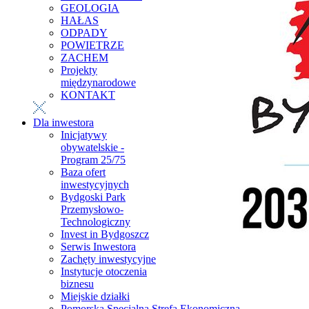
GEOLOGIA
HAŁAS
ODPADY
POWIETRZE
ZACHEM
Projekty
międzynarodowe
KONTAKT
Dla inwestora
Inicjatywy
obywatelskie -
Program 25/75
Baza ofert
inwestycyjnych
Bydgoski Park
Przemysłowo-
Technologiczny
Invest in Bydgoszcz
Serwis Inwestora
Zachęty inwestycyjne
Instytucje otoczenia
biznesu
Miejskie działki
Pomorska Specjalna Strefa Ekonomiczna