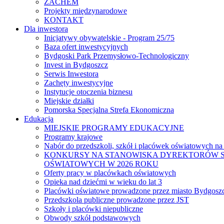
ZACHEM
Projekty międzynarodowe
KONTAKT
Dla inwestora
Inicjatywy obywatelskie - Program 25/75
Baza ofert inwestycyjnych
Bydgoski Park Przemysłowo-Technologiczny
Invest in Bydgoszcz
Serwis Inwestora
Zachęty inwestycyjne
Instytucje otoczenia biznesu
Miejskie działki
Pomorska Specjalna Strefa Ekonomiczna
Edukacja
MIEJSKIE PROGRAMY EDUKACYJNE
Programy krajowe
Nabór do przedszkoli, szkół i placówek oświatowych na
KONKURSY NA STANOWISKA DYREKTORÓW S
OŚWIATOWYCH W 2026 ROKU
Oferty pracy w placówkach oświatowych
Opieka nad dziećmi w wieku do lat 3
Placówki oświatowe prowadzone przez miasto Bydgosz
Przedszkola publiczne prowadzone przez JST
Szkoły i placówki niepubliczne
Obwody szkół podstawowych