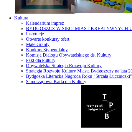
Kultura
Kalendarium imprez
BYDGOSZCZ W SIECI MIAST KREATYWNYCH 
Instytucje
Otwarte konkursy ofert
Małe Granty
Konkurs Stypendialny
Komisja Dialogu Obywatelskiego ds. Kultury
Pakt dla kultury
Obywatelska Strategia Rozwoju Kultury
Strategia Rozwoju Kultury Miasta Bydgoszczy na lata 
Bydgoska Literacka Nagroda Roku "Strzała Łuczniczki"
Samorządowa Karta dla Kultury