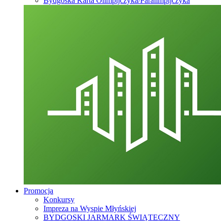
Bydgoska Karta Olimpijczyka/Paralimpijczyka
Promocja
Konkursy
Impreza na Wyspie Młyńskiej
BYDGOSKI JARMARK ŚWIĄTECZNY