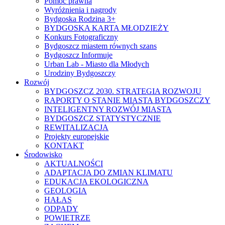
Pomoc prawna
Wyróżnienia i nagrody
Bydgoska Rodzina 3+
BYDGOSKA KARTA MŁODZIEŻY
Konkurs Fotograficzny
Bydgoszcz miastem równych szans
Bydgoszcz Informuje
Urban Lab - Miasto dla Młodych
Urodziny Bydgoszczy
Rozwój
BYDGOSZCZ 2030. STRATEGIA ROZWOJU
RAPORTY O STANIE MIASTA BYDGOSZCZY
INTELIGENTNY ROZWÓJ MIASTA
BYDGOSZCZ STATYSTYCZNIE
REWITALIZACJA
Projekty europejskie
KONTAKT
Środowisko
AKTUALNOŚCI
ADAPTACJA DO ZMIAN KLIMATU
EDUKACJA EKOLOGICZNA
GEOLOGIA
HAŁAS
ODPADY
POWIETRZE