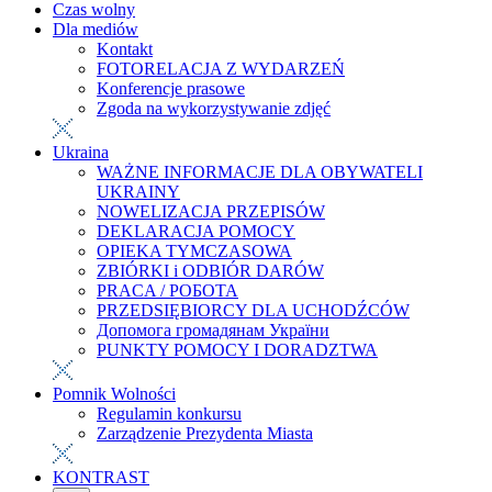
Czas wolny
Dla mediów
Kontakt
FOTORELACJA Z WYDARZEŃ
Konferencje prasowe
Zgoda na wykorzystywanie zdjęć
Ukraina
WAŻNE INFORMACJE DLA OBYWATELI
UKRAINY
NOWELIZACJA PRZEPISÓW
DEKLARACJA POMOCY
OPIEKA TYMCZASOWA
ZBIÓRKI i ODBIÓR DARÓW
PRACA / РОБОТА
PRZEDSIĘBIORCY DLA UCHODŹCÓW
Допомога громадянам України
PUNKTY POMOCY I DORADZTWA
Pomnik Wolności
Regulamin konkursu
Zarządzenie Prezydenta Miasta
KONTRAST