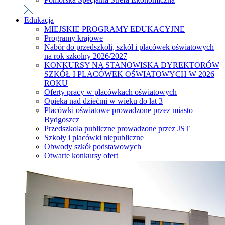
Edukacja
MIEJSKIE PROGRAMY EDUKACYJNE
Programy krajowe
Nabór do przedszkoli, szkół i placówek oświatowych
na rok szkolny 2026/2027
KONKURSY NA STANOWISKA DYREKTORÓW
SZKÓŁ I PLACÓWEK OŚWIATOWYCH W 2026
ROKU
Oferty pracy w placówkach oświatowych
Opieka nad dziećmi w wieku do lat 3
Placówki oświatowe prowadzone przez miasto
Bydgoszcz
Przedszkola publiczne prowadzone przez JST
Szkoły i placówki niepubliczne
Obwody szkół podstawowych
Otwarte konkursy ofert