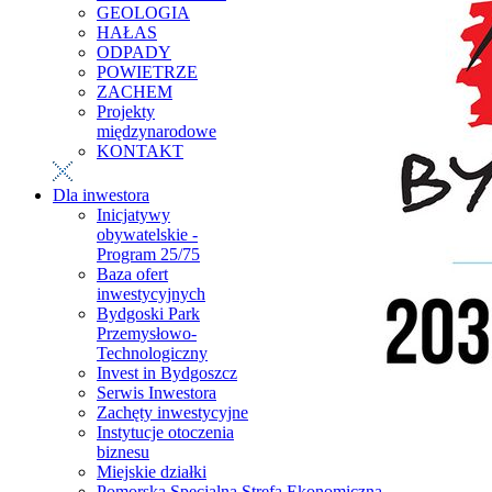
GEOLOGIA
HAŁAS
ODPADY
POWIETRZE
ZACHEM
Projekty
międzynarodowe
KONTAKT
Dla inwestora
Inicjatywy
obywatelskie -
Program 25/75
Baza ofert
inwestycyjnych
Bydgoski Park
Przemysłowo-
Technologiczny
Invest in Bydgoszcz
Serwis Inwestora
Zachęty inwestycyjne
Instytucje otoczenia
biznesu
Miejskie działki
Pomorska Specjalna Strefa Ekonomiczna