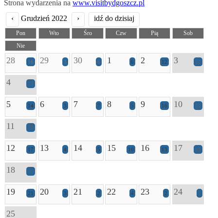
Strona wydarzenia na
www.visitbydgoszcz.pl
‹
Grudzień 2022
›
idź do dzisiaj
Pon
Wto
Śro
Czw
Pią
Sob
Nie
28
29
30
1
2
3
16
3
6
6
12
12
4
23
5
6
7
8
9
10
14
3
7
5
16
13
11
28
12
13
14
15
16
17
17
4
5
10
13
15
18
20
19
20
21
22
23
24
21
3
2
4
2
1
25