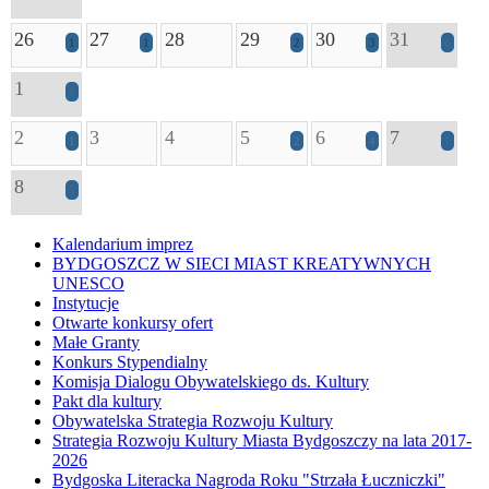
26
27
28
29
30
31
1
1
2
3
6
1
6
2
3
4
5
6
7
1
2
4
7
8
5
Kalendarium imprez
BYDGOSZCZ W SIECI MIAST KREATYWNYCH
UNESCO
Instytucje
Otwarte konkursy ofert
Małe Granty
Konkurs Stypendialny
Komisja Dialogu Obywatelskiego ds. Kultury
Pakt dla kultury
Obywatelska Strategia Rozwoju Kultury
Strategia Rozwoju Kultury Miasta Bydgoszczy na lata 2017-
2026
Bydgoska Literacka Nagroda Roku "Strzała Łuczniczki"