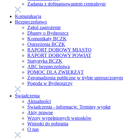
Zadania z dofinansowaniem centralnym
Komunikacja
Bezpieczeństwo
Zgłoś zagrożenie
Dbamy o Bydgoszcz
Komunikaty BCZK
Ostrzeżenia BCZK
RAPORT DOBOWY MIASTO
RAPORT DOBOWY POWIAT
Statystyka BCZK
ABC bezpieczeństwa
POMOC DLA ZWIERZĄT
Zgromadzenia publiczne w trybie uproszczonym
Pogoda w Bydgoszczy
Świadczenia
Aktualności
Świadczenia - informacje. Terminy wypłat
Akty prawne
Wzory wypełnionych wniosków
Wnioski do pobrania
O nas