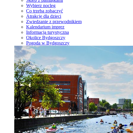
Sklep z pamiątkami
Wybierz nocleg
Co trzeba zobaczyć
Atrakcje dla dzieci
Zwiedzanie z przewodnikiem
Kalendarium imprez
Informacja turystyczna
Okolice Bydgoszczy
Pogoda w Bydgoszczy