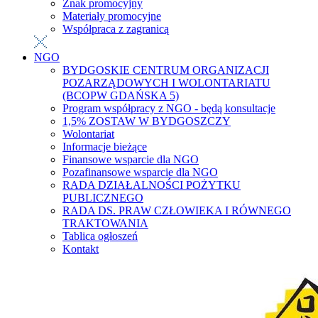
Znak promocyjny
Materiały promocyjne
Współpraca z zagranicą
NGO
BYDGOSKIE CENTRUM ORGANIZACJI
POZARZĄDOWYCH I WOLONTARIATU
(BCOPW GDAŃSKA 5)
Program współpracy z NGO - będą konsultacje
1,5% ZOSTAW W BYDGOSZCZY
Wolontariat
Informacje bieżące
Finansowe wsparcie dla NGO
Pozafinansowe wsparcie dla NGO
RADA DZIAŁALNOŚCI POŻYTKU
PUBLICZNEGO
RADA DS. PRAW CZŁOWIEKA I RÓWNEGO
TRAKTOWANIA
Tablica ogłoszeń
Kontakt