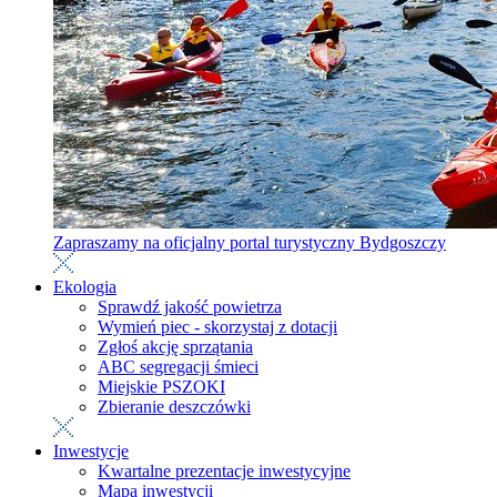
Zapraszamy na oficjalny portal turystyczny Bydgoszczy
Ekologia
Sprawdź jakość powietrza
Wymień piec - skorzystaj z dotacji
Zgłoś akcję sprzątania
ABC segregacji śmieci
Miejskie PSZOKI
Zbieranie deszczówki
Inwestycje
Kwartalne prezentacje inwestycyjne
Mapa inwestycji