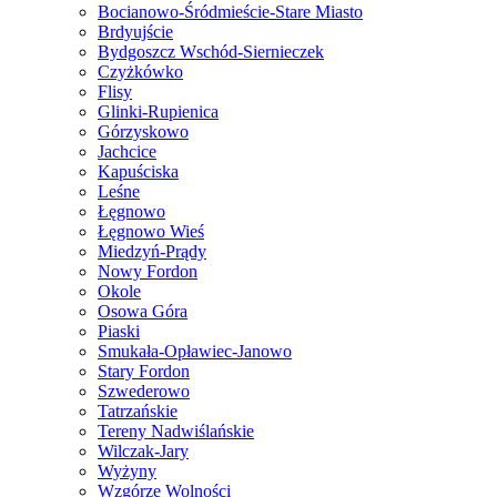
Bocianowo-Śródmieście-Stare Miasto
Brdyujście
Bydgoszcz Wschód-Siernieczek
Czyżkówko
Flisy
Glinki-Rupienica
Górzyskowo
Jachcice
Kapuściska
Leśne
Łęgnowo
Łęgnowo Wieś
Miedzyń-Prądy
Nowy Fordon
Okole
Osowa Góra
Piaski
Smukała-Opławiec-Janowo
Stary Fordon
Szwederowo
Tatrzańskie
Tereny Nadwiślańskie
Wilczak-Jary
Wyżyny
Wzgórze Wolności