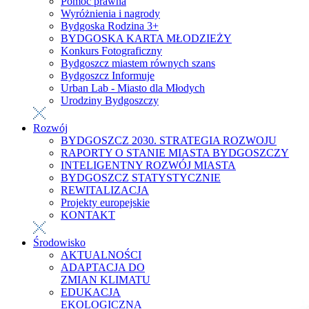
Pomoc prawna
Wyróżnienia i nagrody
Bydgoska Rodzina 3+
BYDGOSKA KARTA MŁODZIEŻY
Konkurs Fotograficzny
Bydgoszcz miastem równych szans
Bydgoszcz Informuje
Urban Lab - Miasto dla Młodych
Urodziny Bydgoszczy
Rozwój
BYDGOSZCZ 2030. STRATEGIA ROZWOJU
RAPORTY O STANIE MIASTA BYDGOSZCZY
INTELIGENTNY ROZWÓJ MIASTA
BYDGOSZCZ STATYSTYCZNIE
REWITALIZACJA
Projekty europejskie
KONTAKT
Środowisko
AKTUALNOŚCI
ADAPTACJA DO
ZMIAN KLIMATU
EDUKACJA
EKOLOGICZNA