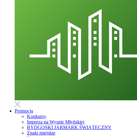
Promocja
Konkursy
Impreza na Wyspie Młyńskiej
BYDGOSKI JARMARK ŚWIĄTECZNY
Znaki miejskie