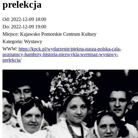
prelekcja
Od:
2022-12-09 18:00
Do:
2022-12-09 19:00
Miejsce:
Kujawsko Pomorskie Centrum Kultury
Kategoria:
Wystawy
WWW:
https://kpck.pl/wydarzenie/piekna-nasza-polska-cala-
poznanscy-bambrzy-historia-niezwykla-wernisaz-wystawy-
prelekcja/