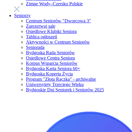
Zimne Wody–Czersko Polskie
Seniorzy
Centrum Seniorów "Dworcowa 3"
Zarezerwuj salę
Osiedlowe Klubiki Seniora
Tablica ogłoszeń
Aktywności w Centrum Seniorów
Seniorada
Bydgoska Rada Seniorów
Osiedlowe Centra Seniora
Korpus Wsparcia Seniorów
Bydgoska Karta Seniora 60+
Bydgoska Koperta Życia
Program "Złota Rączka" - archiwalne
Uniwersytety Trzeciego Wieku
Bydgoskie Dni Seniorek i Seniorów 2025