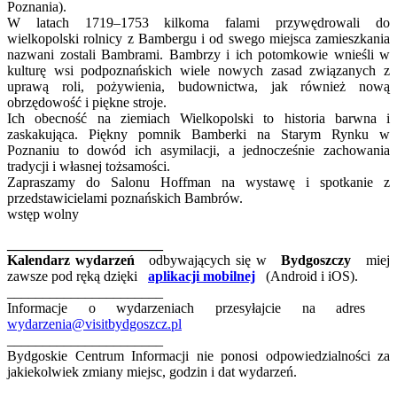
Poznania).
W latach 1719–1753 kilkoma falami przywędrowali do
wielkopolski rolnicy z Bambergu i od swego miejsca zamieszkania
nazwani zostali Bambrami. Bambrzy i ich potomkowie wnieśli w
kulturę wsi podpoznańskich wiele nowych zasad związanych z
uprawą roli, pożywienia, budownictwa, jak również nową
obrzędowość i piękne stroje.
Ich obecność na ziemiach Wielkopolski to historia barwna i
zaskakująca. Piękny pomnik Bamberki na Starym Rynku w
Poznaniu to dowód ich asymilacji, a jednocześnie zachowania
tradycji i własnej tożsamości.
Zapraszamy do Salonu Hoffman na wystawę i spotkanie z
przedstawicielami poznańskich Bambrów.
wstęp wolny
______________________
Kalendarz wydarzeń
odbywających się w
Bydgoszczy
miej
zawsze pod ręką dzięki
aplikacji mobilnej
(Android i iOS).
______________________
Informacje o wydarzeniach przesyłajcie na adres
wydarzenia@visitbydgoszcz.pl
______________________
Bydgoskie Centrum Informacji nie ponosi odpowiedzialności za
jakiekolwiek zmiany miejsc, godzin i dat wydarzeń.