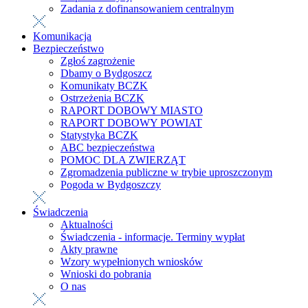
Zadania z dofinansowaniem centralnym
Komunikacja
Bezpieczeństwo
Zgłoś zagrożenie
Dbamy o Bydgoszcz
Komunikaty BCZK
Ostrzeżenia BCZK
RAPORT DOBOWY MIASTO
RAPORT DOBOWY POWIAT
Statystyka BCZK
ABC bezpieczeństwa
POMOC DLA ZWIERZĄT
Zgromadzenia publiczne w trybie uproszczonym
Pogoda w Bydgoszczy
Świadczenia
Aktualności
Świadczenia - informacje. Terminy wypłat
Akty prawne
Wzory wypełnionych wniosków
Wnioski do pobrania
O nas