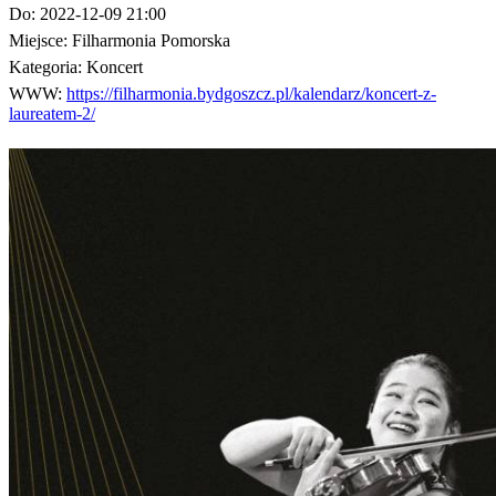
Do:
2022-12-09 21:00
Miejsce:
Filharmonia Pomorska
Kategoria:
Koncert
WWW:
https://filharmonia.bydgoszcz.pl/kalendarz/koncert-z-
laureatem-2/