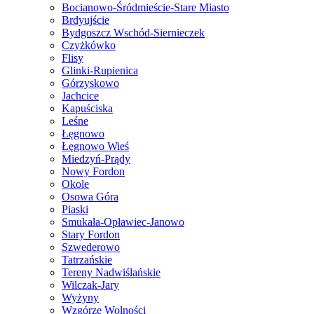
Bocianowo-Śródmieście-Stare Miasto
Brdyujście
Bydgoszcz Wschód-Siernieczek
Czyżkówko
Flisy
Glinki-Rupienica
Górzyskowo
Jachcice
Kapuściska
Leśne
Łęgnowo
Łęgnowo Wieś
Miedzyń-Prądy
Nowy Fordon
Okole
Osowa Góra
Piaski
Smukała-Opławiec-Janowo
Stary Fordon
Szwederowo
Tatrzańskie
Tereny Nadwiślańskie
Wilczak-Jary
Wyżyny
Wzgórze Wolności