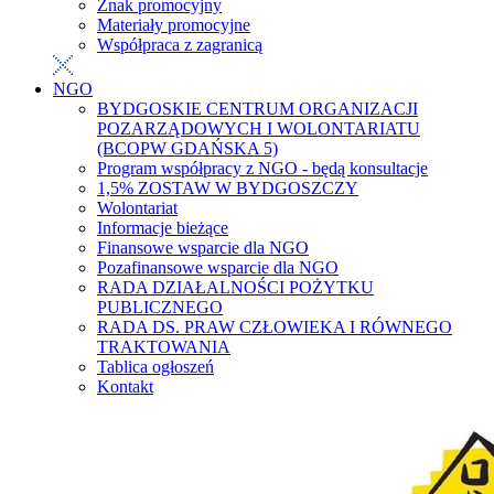
Znak promocyjny
Materiały promocyjne
Współpraca z zagranicą
NGO
BYDGOSKIE CENTRUM ORGANIZACJI
POZARZĄDOWYCH I WOLONTARIATU
(BCOPW GDAŃSKA 5)
Program współpracy z NGO - będą konsultacje
1,5% ZOSTAW W BYDGOSZCZY
Wolontariat
Informacje bieżące
Finansowe wsparcie dla NGO
Pozafinansowe wsparcie dla NGO
RADA DZIAŁALNOŚCI POŻYTKU
PUBLICZNEGO
RADA DS. PRAW CZŁOWIEKA I RÓWNEGO
TRAKTOWANIA
Tablica ogłoszeń
Kontakt