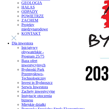
GEOLOGIA
HAŁAS
ODPADY
POWIETRZE
ZACHEM
Projekty
międzynarodowe
KONTAKT
Dla inwestora
Inicjatywy
obywatelskie -
Program 25/75
Baza ofert
inwestycyjnych
Bydgoski Park
Przemysłowo-
Technologiczny
Invest in Bydgoszcz
Serwis Inwestora
Zachęty inwestycyjne
Instytucje otoczenia
biznesu
Miejskie działki
Pomorska Specjalna Strefa Ekonomiczna