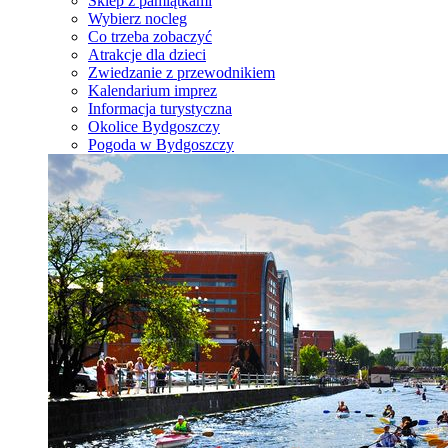
Sklep z pamiątkami
Wybierz nocleg
Co trzeba zobaczyć
Atrakcje dla dzieci
Zwiedzanie z przewodnikiem
Kalendarium imprez
Informacja turystyczna
Okolice Bydgoszczy
Pogoda w Bydgoszczy