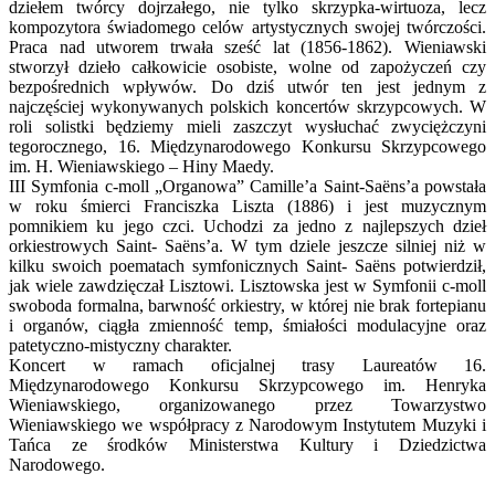
dziełem twórcy dojrzałego, nie tylko skrzypka-wirtuoza, lecz
kompozytora świadomego celów artystycznych swojej twórczości.
Praca nad utworem trwała sześć lat (1856-1862). Wieniawski
stworzył dzieło całkowicie osobiste, wolne od zapożyczeń czy
bezpośrednich wpływów. Do dziś utwór ten jest jednym z
najczęściej wykonywanych polskich koncertów skrzypcowych. W
roli solistki będziemy mieli zaszczyt wysłuchać zwyciężczyni
tegorocznego, 16. Międzynarodowego Konkursu Skrzypcowego
im. H. Wieniawskiego – Hiny Maedy.
III Symfonia c-moll „Organowa” Camille’a Saint-Saëns’a powstała
w roku śmierci Franciszka Liszta (1886) i jest muzycznym
pomnikiem ku jego czci. Uchodzi za jedno z najlepszych dzieł
orkiestrowych Saint- Saëns’a. W tym dziele jeszcze silniej niż w
kilku swoich poematach symfonicznych Saint- Saëns potwierdził,
jak wiele zawdzięczał Lisztowi. Lisztowska jest w Symfonii c-moll
swoboda formalna, barwność orkiestry, w której nie brak fortepianu
i organów, ciągła zmienność temp, śmiałości modulacyjne oraz
patetyczno-mistyczny charakter.
Koncert w ramach oficjalnej trasy Laureatów 16.
Międzynarodowego Konkursu Skrzypcowego im. Henryka
Wieniawskiego, organizowanego przez Towarzystwo
Wieniawskiego we współpracy z Narodowym Instytutem Muzyki i
Tańca ze środków Ministerstwa Kultury i Dziedzictwa
Narodowego.