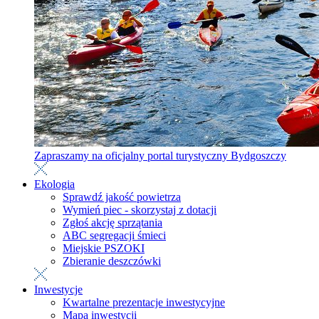
Zapraszamy na oficjalny portal turystyczny Bydgoszczy
Ekologia
Sprawdź jakość powietrza
Wymień piec - skorzystaj z dotacji
Zgłoś akcję sprzątania
ABC segregacji śmieci
Miejskie PSZOKI
Zbieranie deszczówki
Inwestycje
Kwartalne prezentacje inwestycyjne
Mapa inwestycji