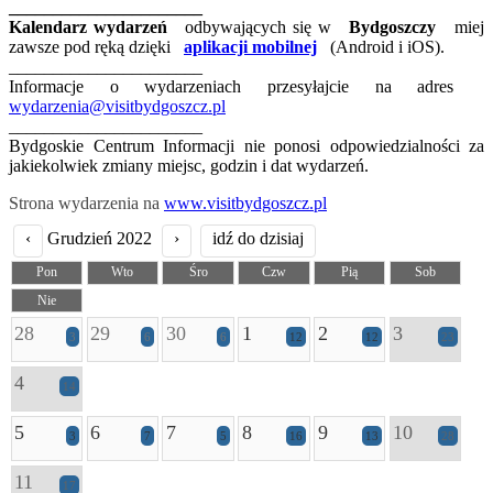
______________________
Kalendarz wydarzeń
odbywających się w
Bydgoszczy
miej
zawsze pod ręką dzięki
aplikacji mobilnej
(Android i iOS).
______________________
Informacje o wydarzeniach przesyłajcie na adres
wydarzenia@visitbydgoszcz.pl
______________________
Bydgoskie Centrum Informacji nie ponosi odpowiedzialności za
jakiekolwiek zmiany miejsc, godzin i dat wydarzeń.
Strona wydarzenia na
www.visitbydgoszcz.pl
‹
Grudzień 2022
›
idź do dzisiaj
Pon
Wto
Śro
Czw
Pią
Sob
Nie
28
29
30
1
2
3
3
6
6
12
12
23
4
14
5
6
7
8
9
10
3
7
5
16
13
28
11
17