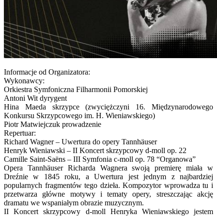
Informacje od Organizatora:
Wykonawcy:
Orkiestra Symfoniczna Filharmonii Pomorskiej
Antoni Wit dyrygent
Hina Maeda skrzypce (zwyciężczyni 16. Międzynarodowego
Konkursu Skrzypcowego im. H. Wieniawskiego)
Piotr Matwiejczuk prowadzenie
Repertuar:
Richard Wagner – Uwertura do opery Tannhäuser
Henryk Wieniawski – II Koncert skrzypcowy d-moll op. 22
Camille Saint-Saëns – III Symfonia c-moll op. 78 “Organowa”
Opera Tannhäuser Richarda Wagnera swoją premierę miała w
Dreźnie w 1845 roku, a Uwertura jest jednym z najbardziej
popularnych fragmentów tego dzieła. Kompozytor wprowadza tu i
przetwarza główne motywy i tematy opery, streszczając akcję
dramatu we wspaniałym obrazie muzycznym.
II Koncert skrzypcowy d-moll Henryka Wieniawskiego jestem