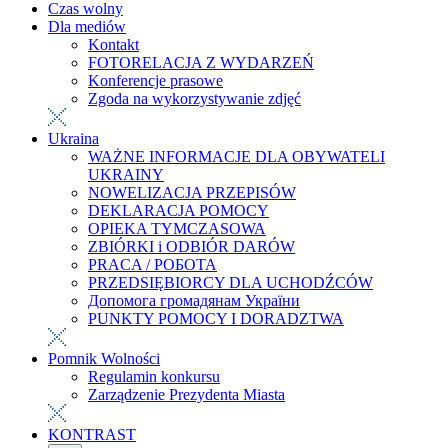
Czas wolny
Dla mediów
Kontakt
FOTORELACJA Z WYDARZEŃ
Konferencje prasowe
Zgoda na wykorzystywanie zdjęć
Ukraina
WAŻNE INFORMACJE DLA OBYWATELI
UKRAINY
NOWELIZACJA PRZEPISÓW
DEKLARACJA POMOCY
OPIEKA TYMCZASOWA
ZBIÓRKI i ODBIÓR DARÓW
PRACA / РОБОТА
PRZEDSIĘBIORCY DLA UCHODŹCÓW
Допомога громадянам України
PUNKTY POMOCY I DORADZTWA
Pomnik Wolności
Regulamin konkursu
Zarządzenie Prezydenta Miasta
KONTRAST