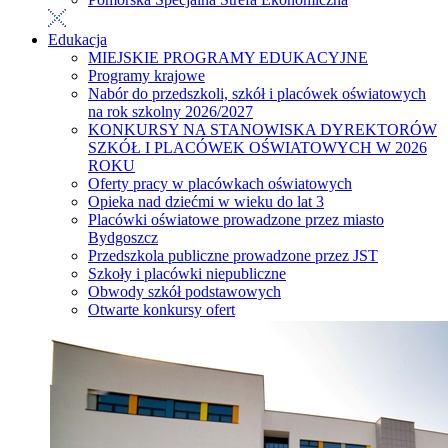
Edukacja
MIEJSKIE PROGRAMY EDUKACYJNE
Programy krajowe
Nabór do przedszkoli, szkół i placówek oświatowych
na rok szkolny 2026/2027
KONKURSY NA STANOWISKA DYREKTORÓW
SZKÓŁ I PLACÓWEK OŚWIATOWYCH W 2026
ROKU
Oferty pracy w placówkach oświatowych
Opieka nad dziećmi w wieku do lat 3
Placówki oświatowe prowadzone przez miasto
Bydgoszcz
Przedszkola publiczne prowadzone przez JST
Szkoły i placówki niepubliczne
Obwody szkół podstawowych
Otwarte konkursy ofert