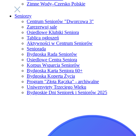
Zimne Wody–Czersko Polskie
Seniorzy
Centrum Seniorów "Dworcowa 3"
Zarezerwuj salę
Osiedlowe Klubiki Seniora
Tablica ogłoszeń
Aktywności w Centrum Seniorów
Seniorada
Bydgoska Rada Seniorów
Osiedlowe Centra Seniora
Korpus Wsparcia Seniorów
Bydgoska Karta Seniora 60+
Bydgoska Koperta Życia
Program "Złota Rączka" - archiwalne
Uniwersytety Trzeciego Wieku
Bydgoskie Dni Seniorek i Seniorów 2025