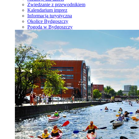
Zwiedzanie z przewodnikiem
Kalendarium imprez
Informacja turystyczna
Okolice Bydgoszczy
Pogoda w Bydgoszczy