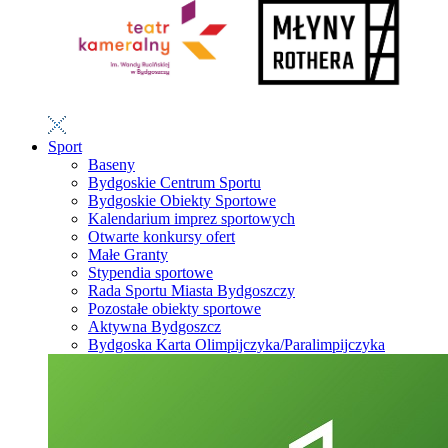
Sport
Baseny
Bydgoskie Centrum Sportu
Bydgoskie Obiekty Sportowe
Kalendarium imprez sportowych
Otwarte konkursy ofert
Małe Granty
Stypendia sportowe
Rada Sportu Miasta Bydgoszczy
Pozostałe obiekty sportowe
Aktywna Bydgoszcz
Bydgoska Karta Olimpijczyka/Paralimpijczyka