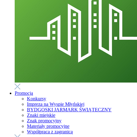
Promocja
Konkursy
Impreza na Wyspie Młyńskiej
BYDGOSKI JARMARK ŚWIĄTECZNY
Znaki miejskie
Znak promocyjny
Materiały promocyjne
Współpraca z zagranicą