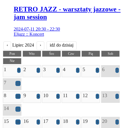
RETRO JAZZ - warsztaty jazzowe -
jam session
2024-07-11 20:30 - 22:30
Eljazz :: Koncert
‹
Lipiec 2024
›
idź do dzisiaj
Pon
Wto
Śro
Czw
Pią
Sob
Nie
1
2
3
4
5
6
8
2
4
5
6
8
7
15
8
9
10
11
12
13
12
4
6
5
7
7
14
12
15
16
17
18
19
20
11
3
3
4
5
9