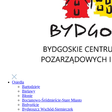
Osiedla
Bartodzieje
Bielawy
Błonie
Bocianowo-Śródmieście-Stare Miasto
Brdyujście
Bydgoszcz Wschód-Siernieczek