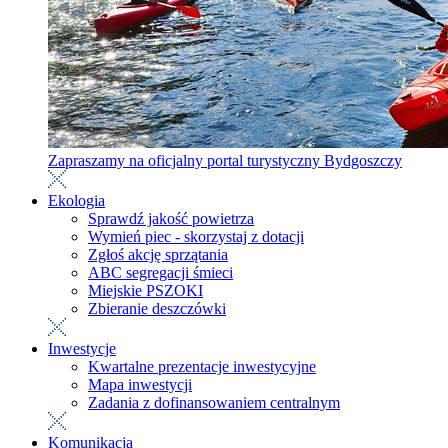
Zapraszamy na oficjalny portal turystyczny Bydgoszczy
Ekologia
Sprawdź jakość powietrza
Wymień piec - skorzystaj z dotacji
Zgłoś akcję sprzątania
ABC segregacji śmieci
Miejskie PSZOKI
Zbieranie deszczówki
Inwestycje
Kwartalne prezentacje inwestycyjne
Mapa inwestycji
Zadania z dofinansowaniem centralnym
Komunikacja