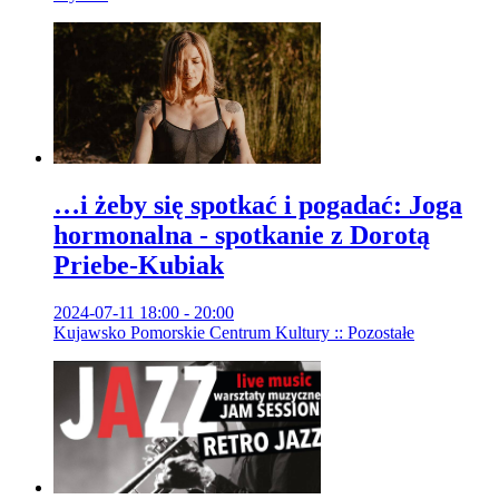
…i żeby się spotkać i pogadać: Joga
hormonalna - spotkanie z Dorotą
Priebe-Kubiak
2024-07-11 18:00 - 20:00
Kujawsko Pomorskie Centrum Kultury :: Pozostałe