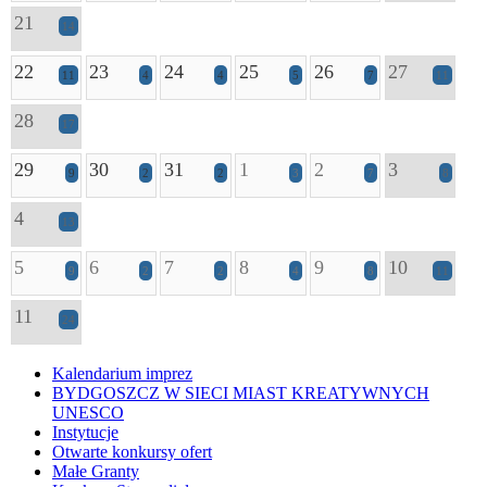
21
14
22
23
24
25
26
27
11
4
4
5
7
11
28
17
29
30
31
1
2
3
9
2
2
3
7
8
4
13
5
6
7
8
9
10
9
2
2
4
8
11
11
24
Kalendarium imprez
BYDGOSZCZ W SIECI MIAST KREATYWNYCH
UNESCO
Instytucje
Otwarte konkursy ofert
Małe Granty