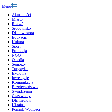
Menu
Aktualności
Miasto
Rozwój
Środowisko
Dla inwestora
Edukacja
Kultura
Sport
Promocja
NGO
Osiedla
Seniorzy
Turystyka
Ekologia
Inwestycje
Komunikacja
Bezpieczeństwo
Świadczenia
Czas wolny
Dla mediów
Ukraina
Pomnik Wolności