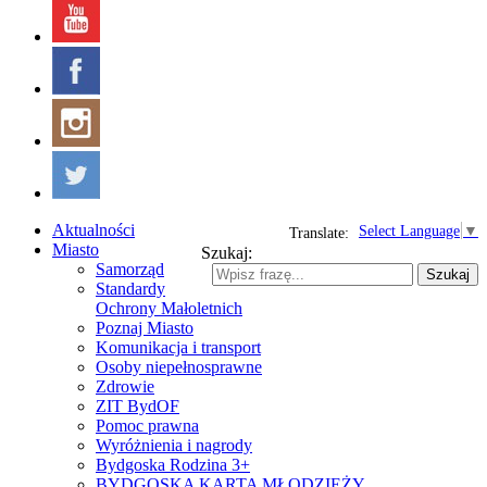
Aktualności
Select Language
▼
Translate:
Miasto
Szukaj:
Samorząd
Szukaj
Standardy
Ochrony Małoletnich
Poznaj Miasto
Komunikacja i transport
Osoby niepełnosprawne
Zdrowie
ZIT BydOF
Pomoc prawna
Wyróżnienia i nagrody
Bydgoska Rodzina 3+
BYDGOSKA KARTA MŁODZIEŻY