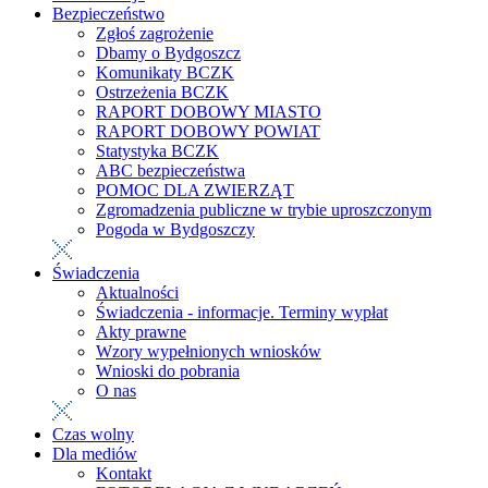
Bezpieczeństwo
Zgłoś zagrożenie
Dbamy o Bydgoszcz
Komunikaty BCZK
Ostrzeżenia BCZK
RAPORT DOBOWY MIASTO
RAPORT DOBOWY POWIAT
Statystyka BCZK
ABC bezpieczeństwa
POMOC DLA ZWIERZĄT
Zgromadzenia publiczne w trybie uproszczonym
Pogoda w Bydgoszczy
Świadczenia
Aktualności
Świadczenia - informacje. Terminy wypłat
Akty prawne
Wzory wypełnionych wniosków
Wnioski do pobrania
O nas
Czas wolny
Dla mediów
Kontakt