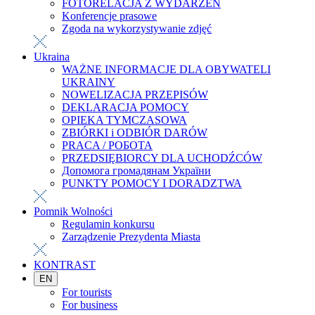
FOTORELACJA Z WYDARZEŃ
Konferencje prasowe
Zgoda na wykorzystywanie zdjęć
Ukraina
WAŻNE INFORMACJE DLA OBYWATELI
UKRAINY
NOWELIZACJA PRZEPISÓW
DEKLARACJA POMOCY
OPIEKA TYMCZASOWA
ZBIÓRKI i ODBIÓR DARÓW
PRACA / РОБОТА
PRZEDSIĘBIORCY DLA UCHODŹCÓW
Допомога громадянам України
PUNKTY POMOCY I DORADZTWA
Pomnik Wolności
Regulamin konkursu
Zarządzenie Prezydenta Miasta
KONTRAST
EN
For tourists
For business