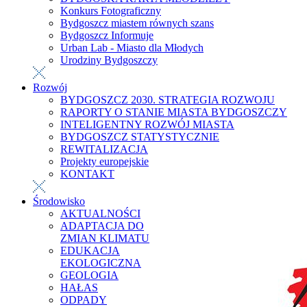
Konkurs Fotograficzny
Bydgoszcz miastem równych szans
Bydgoszcz Informuje
Urban Lab - Miasto dla Młodych
Urodziny Bydgoszczy
Rozwój
BYDGOSZCZ 2030. STRATEGIA ROZWOJU
RAPORTY O STANIE MIASTA BYDGOSZCZY
INTELIGENTNY ROZWÓJ MIASTA
BYDGOSZCZ STATYSTYCZNIE
REWITALIZACJA
Projekty europejskie
KONTAKT
Środowisko
AKTUALNOŚCI
ADAPTACJA DO
ZMIAN KLIMATU
EDUKACJA
EKOLOGICZNA
GEOLOGIA
HAŁAS
ODPADY