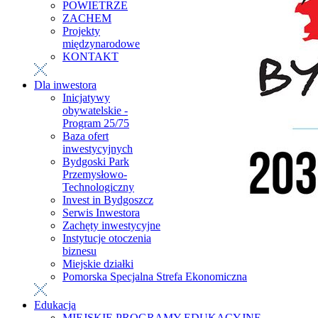
POWIETRZE
ZACHEM
Projekty
międzynarodowe
KONTAKT
Dla inwestora
Inicjatywy
obywatelskie -
Program 25/75
Baza ofert
inwestycyjnych
Bydgoski Park
Przemysłowo-
Technologiczny
Invest in Bydgoszcz
Serwis Inwestora
Zachęty inwestycyjne
Instytucje otoczenia
biznesu
Miejskie działki
Pomorska Specjalna Strefa Ekonomiczna
Edukacja
MIEJSKIE PROGRAMY EDUKACYJNE