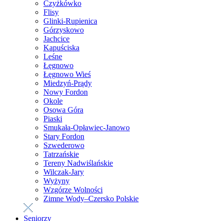
Czyżkówko
Flisy
Glinki-Rupienica
Górzyskowo
Jachcice
Kapuściska
Leśne
Łęgnowo
Łęgnowo Wieś
Miedzyń-Prądy
Nowy Fordon
Okole
Osowa Góra
Piaski
Smukała-Opławiec-Janowo
Stary Fordon
Szwederowo
Tatrzańskie
Tereny Nadwiślańskie
Wilczak-Jary
Wyżyny
Wzgórze Wolności
Zimne Wody–Czersko Polskie
Seniorzy