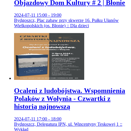
Objazdowy Dom Kultury # 2 | Błonie
2024-07-11 15:00 - 19:00
Bydgoszcz, Plac zabaw przy skwerze 16. Pułku Ułanów
Wielkopolskich (os. Błonie) :: Dla dzieci
Ocaleni z ludobójstwa. Wspomnienia
Polaków z Wołynia - Czwartki z
historią najnowszą
2024-07-11 17:00 - 18:00
Bydgoszcz, Delegatura IPN, ul. Wincentyny Teskowej 1 ::
Wykład