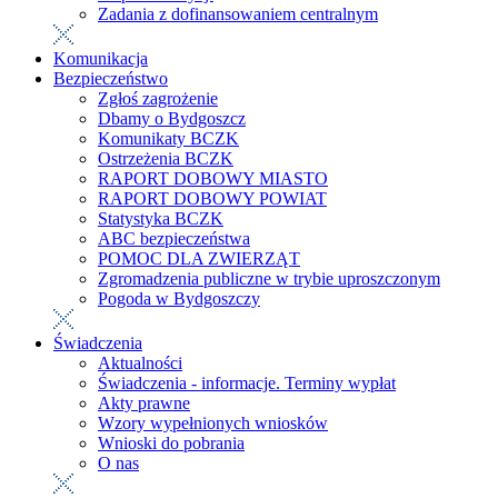
Zadania z dofinansowaniem centralnym
Komunikacja
Bezpieczeństwo
Zgłoś zagrożenie
Dbamy o Bydgoszcz
Komunikaty BCZK
Ostrzeżenia BCZK
RAPORT DOBOWY MIASTO
RAPORT DOBOWY POWIAT
Statystyka BCZK
ABC bezpieczeństwa
POMOC DLA ZWIERZĄT
Zgromadzenia publiczne w trybie uproszczonym
Pogoda w Bydgoszczy
Świadczenia
Aktualności
Świadczenia - informacje. Terminy wypłat
Akty prawne
Wzory wypełnionych wniosków
Wnioski do pobrania
O nas