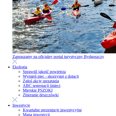
Zapraszamy na oficjalny portal turystyczny Bydgoszczy
Ekologia
Sprawdź jakość powietrza
Wymień piec - skorzystaj z dotacji
Zgłoś akcję sprzątania
ABC segregacji śmieci
Miejskie PSZOKI
Zbieranie deszczówki
Inwestycje
Kwartalne prezentacje inwestycyjne
Mapa inwestycji