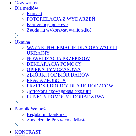
Czas wolny
Dla mediów
Kontakt
FOTORELACJA Z WYDARZEŃ
Konferencje prasowe
Zgoda na wykorzystywanie zdjęć
Ukraina
WAŻNE INFORMACJE DLA OBYWATELI
UKRAINY
NOWELIZACJA PRZEPISÓW
DEKLARACJA POMOCY
OPIEKA TYMCZASOWA
ZBIÓRKI i ODBIÓR DARÓW
PRACA / РОБОТА
PRZEDSIĘBIORCY DLA UCHODŹCÓW
Допомога громадянам України
PUNKTY POMOCY I DORADZTWA
Pomnik Wolności
Regulamin konkursu
Zarządzenie Prezydenta Miasta
KONTRAST