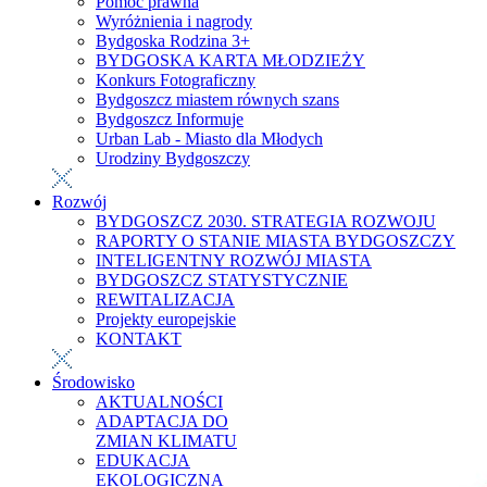
Pomoc prawna
Wyróżnienia i nagrody
Bydgoska Rodzina 3+
BYDGOSKA KARTA MŁODZIEŻY
Konkurs Fotograficzny
Bydgoszcz miastem równych szans
Bydgoszcz Informuje
Urban Lab - Miasto dla Młodych
Urodziny Bydgoszczy
Rozwój
BYDGOSZCZ 2030. STRATEGIA ROZWOJU
RAPORTY O STANIE MIASTA BYDGOSZCZY
INTELIGENTNY ROZWÓJ MIASTA
BYDGOSZCZ STATYSTYCZNIE
REWITALIZACJA
Projekty europejskie
KONTAKT
Środowisko
AKTUALNOŚCI
ADAPTACJA DO
ZMIAN KLIMATU
EDUKACJA
EKOLOGICZNA