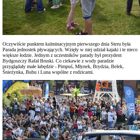
Oczywiście punktem kulminacyjnym pierwszego dnia Steru była
Parada jednostek pływających. Wzięły w niej udział kajaki i te nieco
większe łodzie. Jednym z uczestników parady był prezydent
Bydgoszczy Rafał Bruski. Co ciekawie z wody paradzie
przyglądały małe łabędzie - Pimpuś, Młynek, Brydzia, Belek,
Śnieżynka, Bubu i Luna wspólne z rodzicami.