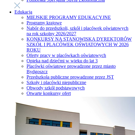
Edukacja
MIEJSKIE PROGRAMY EDUKACYJNE
Programy krajowe
Nabór do przedszkoli, szkół i placówek oświatowych
na rok szkolny 2026/2027
KONKURSY NA STANOWISKA DYREKTORÓW
SZKÓŁ I PLACÓWEK OŚWIATOWYCH W 2026
ROKU
Oferty pracy w placówkach oświatowych
Opieka nad dziećmi w wieku do lat 3
Placówki oświatowe prowadzone przez miasto
Bydgoszcz
Przedszkola publiczne prowadzone przez JST
Szkoły i placówki niepubliczne
Obwody szkół podstawowych
Otwarte konkursy ofert