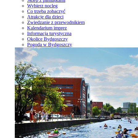
Sklep z pamiątkami
Wybierz nocleg
Co trzeba zobaczyć
Atrakcje dla dzieci
Zwiedzanie z przewodnikiem
Kalendarium imprez
Informacja turystyczna
Okolice Bydgoszczy
Pogoda w Bydgoszczy