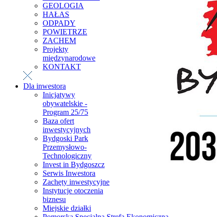
GEOLOGIA
HAŁAS
ODPADY
POWIETRZE
ZACHEM
Projekty
międzynarodowe
KONTAKT
Dla inwestora
Inicjatywy
obywatelskie -
Program 25/75
Baza ofert
inwestycyjnych
Bydgoski Park
Przemysłowo-
Technologiczny
Invest in Bydgoszcz
Serwis Inwestora
Zachęty inwestycyjne
Instytucje otoczenia
biznesu
Miejskie działki
Pomorska Specjalna Strefa Ekonomiczna