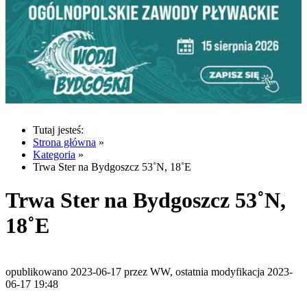
Tutaj jesteś:
Strona główna
»
Kategoria
»
Trwa Ster na Bydgoszcz 53˚N, 18˚E
Trwa Ster na Bydgoszcz 53˚N,
18˚E
opublikowano 2023-06-17 przez WW, ostatnia modyfikacja 2023-
06-17 19:48