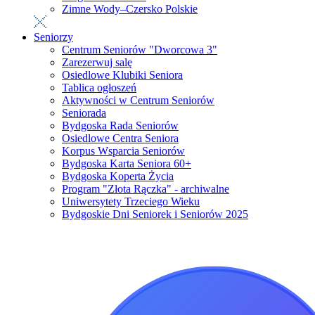
Zimne Wody–Czersko Polskie
Seniorzy
Centrum Seniorów "Dworcowa 3"
Zarezerwuj salę
Osiedlowe Klubiki Seniora
Tablica ogłoszeń
Aktywności w Centrum Seniorów
Seniorada
Bydgoska Rada Seniorów
Osiedlowe Centra Seniora
Korpus Wsparcia Seniorów
Bydgoska Karta Seniora 60+
Bydgoska Koperta Życia
Program "Złota Rączka" - archiwalne
Uniwersytety Trzeciego Wieku
Bydgoskie Dni Seniorek i Seniorów 2025