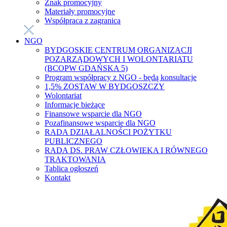
Znak promocyjny
Materiały promocyjne
Współpraca z zagranicą
NGO
BYDGOSKIE CENTRUM ORGANIZACJI
POZARZĄDOWYCH I WOLONTARIATU
(BCOPW GDAŃSKA 5)
Program współpracy z NGO - będą konsultacje
1,5% ZOSTAW W BYDGOSZCZY
Wolontariat
Informacje bieżące
Finansowe wsparcie dla NGO
Pozafinansowe wsparcie dla NGO
RADA DZIAŁALNOŚCI POŻYTKU
PUBLICZNEGO
RADA DS. PRAW CZŁOWIEKA I RÓWNEGO
TRAKTOWANIA
Tablica ogłoszeń
Kontakt