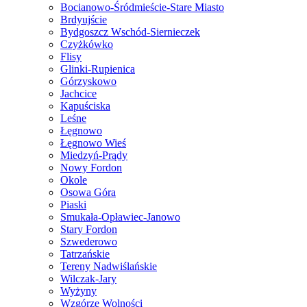
Bocianowo-Śródmieście-Stare Miasto
Brdyujście
Bydgoszcz Wschód-Siernieczek
Czyżkówko
Flisy
Glinki-Rupienica
Górzyskowo
Jachcice
Kapuściska
Leśne
Łęgnowo
Łęgnowo Wieś
Miedzyń-Prądy
Nowy Fordon
Okole
Osowa Góra
Piaski
Smukała-Opławiec-Janowo
Stary Fordon
Szwederowo
Tatrzańskie
Tereny Nadwiślańskie
Wilczak-Jary
Wyżyny
Wzgórze Wolności