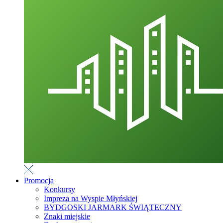
Promocja
Konkursy
Impreza na Wyspie Młyńskiej
BYDGOSKI JARMARK ŚWIĄTECZNY
Znaki miejskie