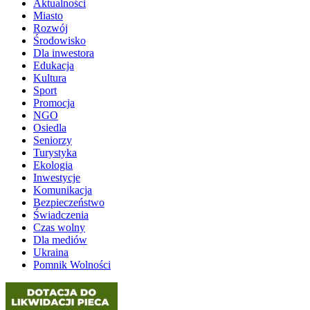
Aktualności
Miasto
Rozwój
Środowisko
Dla inwestora
Edukacja
Kultura
Sport
Promocja
NGO
Osiedla
Seniorzy
Turystyka
Ekologia
Inwestycje
Komunikacja
Bezpieczeństwo
Świadczenia
Czas wolny
Dla mediów
Ukraina
Pomnik Wolności