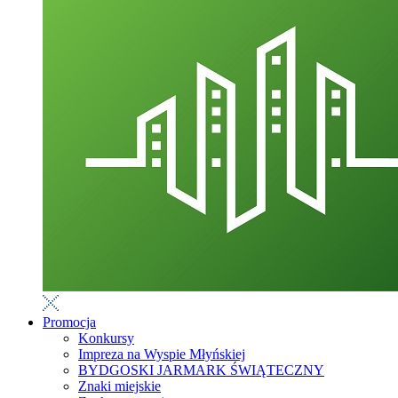
Promocja
Konkursy
Impreza na Wyspie Młyńskiej
BYDGOSKI JARMARK ŚWIĄTECZNY
Znaki miejskie