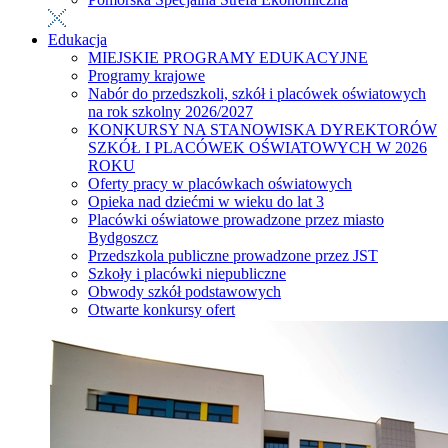
Edukacja
MIEJSKIE PROGRAMY EDUKACYJNE
Programy krajowe
Nabór do przedszkoli, szkół i placówek oświatowych
na rok szkolny 2026/2027
KONKURSY NA STANOWISKA DYREKTORÓW
SZKÓŁ I PLACÓWEK OŚWIATOWYCH W 2026
ROKU
Oferty pracy w placówkach oświatowych
Opieka nad dziećmi w wieku do lat 3
Placówki oświatowe prowadzone przez miasto
Bydgoszcz
Przedszkola publiczne prowadzone przez JST
Szkoły i placówki niepubliczne
Obwody szkół podstawowych
Otwarte konkursy ofert