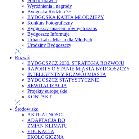
Pomoc prawna
Wyróżnienia i nagrody
Bydgoska Rodzina 3+
BYDGOSKA KARTA MŁODZIEŻY
Konkurs Fotograficzny
Bydgoszcz miastem równych szans
Bydgoszcz Informuje
Urban Lab - Miasto dla Młodych
Urodziny Bydgoszczy
Rozwój
BYDGOSZCZ 2030. STRATEGIA ROZWOJU
RAPORTY O STANIE MIASTA BYDGOSZCZY
INTELIGENTNY ROZWÓJ MIASTA
BYDGOSZCZ STATYSTYCZNIE
REWITALIZACJA
Projekty europejskie
KONTAKT
Środowisko
AKTUALNOŚCI
ADAPTACJA DO
ZMIAN KLIMATU
EDUKACJA
EKOLOGICZNA