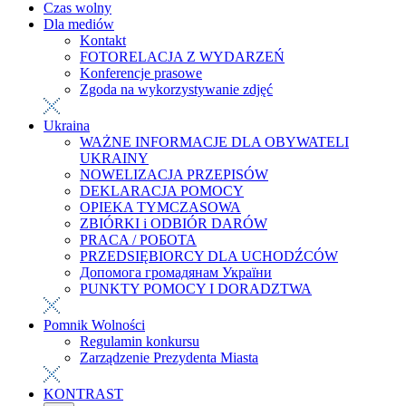
Czas wolny
Dla mediów
Kontakt
FOTORELACJA Z WYDARZEŃ
Konferencje prasowe
Zgoda na wykorzystywanie zdjęć
Ukraina
WAŻNE INFORMACJE DLA OBYWATELI
UKRAINY
NOWELIZACJA PRZEPISÓW
DEKLARACJA POMOCY
OPIEKA TYMCZASOWA
ZBIÓRKI i ODBIÓR DARÓW
PRACA / РОБОТА
PRZEDSIĘBIORCY DLA UCHODŹCÓW
Допомога громадянам України
PUNKTY POMOCY I DORADZTWA
Pomnik Wolności
Regulamin konkursu
Zarządzenie Prezydenta Miasta
KONTRAST