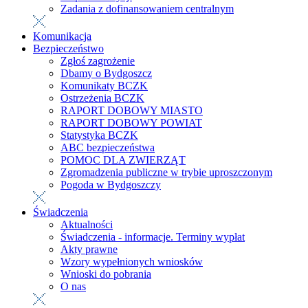
Zadania z dofinansowaniem centralnym
Komunikacja
Bezpieczeństwo
Zgłoś zagrożenie
Dbamy o Bydgoszcz
Komunikaty BCZK
Ostrzeżenia BCZK
RAPORT DOBOWY MIASTO
RAPORT DOBOWY POWIAT
Statystyka BCZK
ABC bezpieczeństwa
POMOC DLA ZWIERZĄT
Zgromadzenia publiczne w trybie uproszczonym
Pogoda w Bydgoszczy
Świadczenia
Aktualności
Świadczenia - informacje. Terminy wypłat
Akty prawne
Wzory wypełnionych wniosków
Wnioski do pobrania
O nas