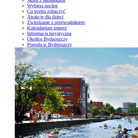
Sklep z pamiątkami
Wybierz nocleg
Co trzeba zobaczyć
Atrakcje dla dzieci
Zwiedzanie z przewodnikiem
Kalendarium imprez
Informacja turystyczna
Okolice Bydgoszczy
Pogoda w Bydgoszczy