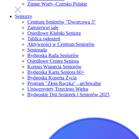
Zimne Wody–Czersko Polskie
Seniorzy
Centrum Seniorów "Dworcowa 3"
Zarezerwuj salę
Osiedlowe Klubiki Seniora
Tablica ogłoszeń
Aktywności w Centrum Seniorów
Seniorada
Bydgoska Rada Seniorów
Osiedlowe Centra Seniora
Korpus Wsparcia Seniorów
Bydgoska Karta Seniora 60+
Bydgoska Koperta Życia
Program "Złota Rączka" - archiwalne
Uniwersytety Trzeciego Wieku
Bydgoskie Dni Seniorek i Seniorów 2025