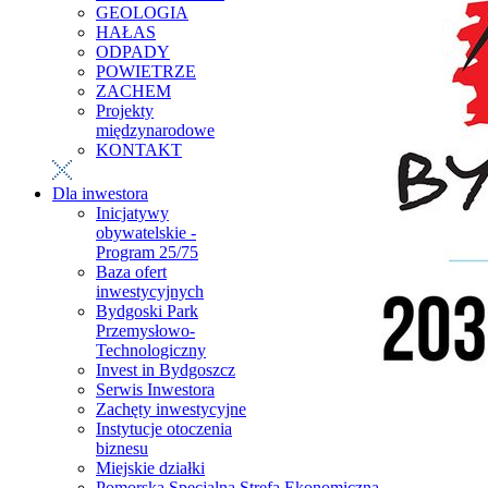
GEOLOGIA
HAŁAS
ODPADY
POWIETRZE
ZACHEM
Projekty
międzynarodowe
KONTAKT
Dla inwestora
Inicjatywy
obywatelskie -
Program 25/75
Baza ofert
inwestycyjnych
Bydgoski Park
Przemysłowo-
Technologiczny
Invest in Bydgoszcz
Serwis Inwestora
Zachęty inwestycyjne
Instytucje otoczenia
biznesu
Miejskie działki
Pomorska Specjalna Strefa Ekonomiczna