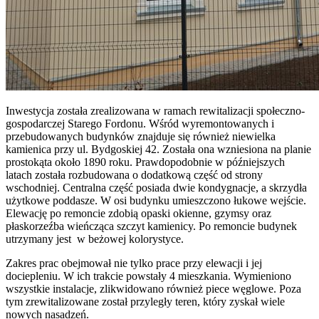
Inwestycja została zrealizowana w ramach rewitalizacji społeczno-
gospodarczej Starego Fordonu. Wśród wyremontowanych i
przebudowanych budynków znajduje się również niewielka
kamienica przy ul. Bydgoskiej 42. Została ona wzniesiona na planie
prostokąta około 1890 roku. Prawdopodobnie w późniejszych
latach została rozbudowana o dodatkową część od strony
wschodniej. Centralna część posiada dwie kondygnacje, a skrzydła
użytkowe poddasze. W osi budynku umieszczono łukowe wejście.
Elewację po remoncie zdobią opaski okienne, gzymsy oraz
płaskorzeźba wieńcząca szczyt kamienicy. Po remoncie budynek
utrzymany jest w beżowej kolorystyce.
Zakres prac obejmował nie tylko prace przy elewacji i jej
dociepleniu. W ich trakcie powstały 4 mieszkania. Wymieniono
wszystkie instalacje, zlikwidowano również piece węglowe. Poza
tym zrewitalizowane został przyległy teren, który zyskał wiele
nowych nasadzeń.