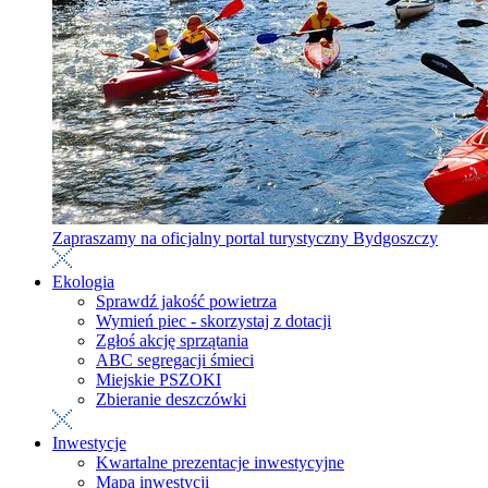
Zapraszamy na oficjalny portal turystyczny Bydgoszczy
Ekologia
Sprawdź jakość powietrza
Wymień piec - skorzystaj z dotacji
Zgłoś akcję sprzątania
ABC segregacji śmieci
Miejskie PSZOKI
Zbieranie deszczówki
Inwestycje
Kwartalne prezentacje inwestycyjne
Mapa inwestycji