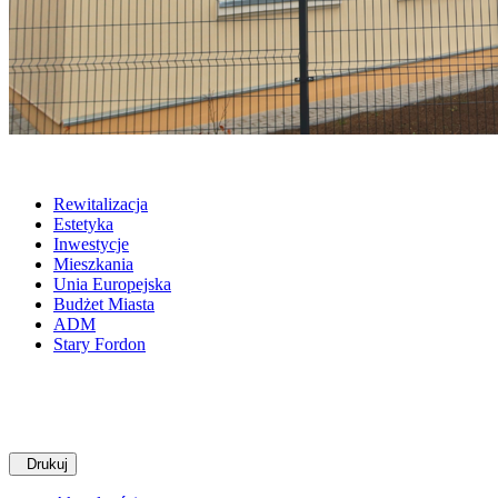
Rewitalizacja
Estetyka
Inwestycje
Mieszkania
Unia Europejska
Budżet Miasta
ADM
Stary Fordon
Drukuj