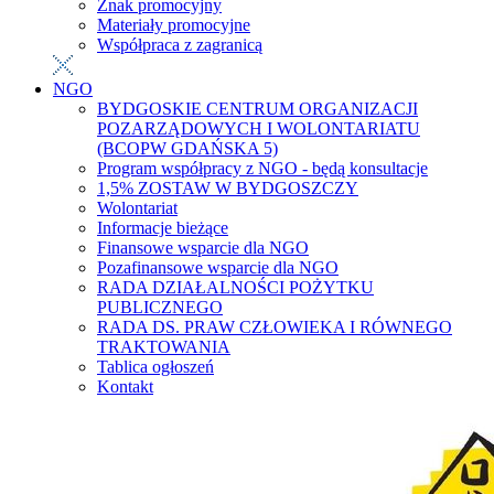
Znak promocyjny
Materiały promocyjne
Współpraca z zagranicą
NGO
BYDGOSKIE CENTRUM ORGANIZACJI
POZARZĄDOWYCH I WOLONTARIATU
(BCOPW GDAŃSKA 5)
Program współpracy z NGO - będą konsultacje
1,5% ZOSTAW W BYDGOSZCZY
Wolontariat
Informacje bieżące
Finansowe wsparcie dla NGO
Pozafinansowe wsparcie dla NGO
RADA DZIAŁALNOŚCI POŻYTKU
PUBLICZNEGO
RADA DS. PRAW CZŁOWIEKA I RÓWNEGO
TRAKTOWANIA
Tablica ogłoszeń
Kontakt