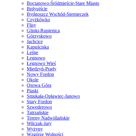
Bocianowo-Śródmieście-Stare Miasto
Brdyujście
Bydgoszcz Wschód-Siernieczek
Czyżkówko
Flisy
Glinki-Rupienica
Górzyskowo
Jachcice
Kapuściska
Leśne
Łęgnowo
Łęgnowo Wieś
Miedzyń-Prądy
Nowy Fordon
Okole
Osowa Góra
Piaski
Smukała-Opławiec-Janowo
Stary Fordon
Szwederowo
Tatrzańskie
Tereny Nadwiślańskie
Wilczak-Jary
Wyżyny
Wzgórze Wolności