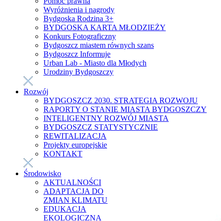
Pomoc prawna
Wyróżnienia i nagrody
Bydgoska Rodzina 3+
BYDGOSKA KARTA MŁODZIEŻY
Konkurs Fotograficzny
Bydgoszcz miastem równych szans
Bydgoszcz Informuje
Urban Lab - Miasto dla Młodych
Urodziny Bydgoszczy
Rozwój
BYDGOSZCZ 2030. STRATEGIA ROZWOJU
RAPORTY O STANIE MIASTA BYDGOSZCZY
INTELIGENTNY ROZWÓJ MIASTA
BYDGOSZCZ STATYSTYCZNIE
REWITALIZACJA
Projekty europejskie
KONTAKT
Środowisko
AKTUALNOŚCI
ADAPTACJA DO
ZMIAN KLIMATU
EDUKACJA
EKOLOGICZNA