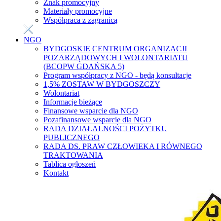
Znak promocyjny
Materiały promocyjne
Współpraca z zagranicą
NGO
BYDGOSKIE CENTRUM ORGANIZACJI
POZARZĄDOWYCH I WOLONTARIATU
(BCOPW GDAŃSKA 5)
Program współpracy z NGO - będą konsultacje
1,5% ZOSTAW W BYDGOSZCZY
Wolontariat
Informacje bieżące
Finansowe wsparcie dla NGO
Pozafinansowe wsparcie dla NGO
RADA DZIAŁALNOŚCI POŻYTKU
PUBLICZNEGO
RADA DS. PRAW CZŁOWIEKA I RÓWNEGO
TRAKTOWANIA
Tablica ogłoszeń
Kontakt