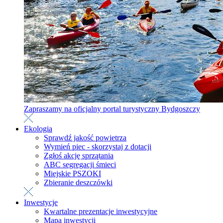
Zapraszamy na oficjalny portal turystyczny Bydgoszczy
Ekologia
Sprawdź jakość powietrza
Wymień piec - skorzystaj z dotacji
Zgłoś akcję sprzątania
ABC segregacji śmieci
Miejskie PSZOKI
Zbieranie deszczówki
Inwestycje
Kwartalne prezentacje inwestycyjne
Mapa inwestycji