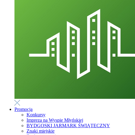
Promocja
Konkursy
Impreza na Wyspie Młyńskiej
BYDGOSKI JARMARK ŚWIĄTECZNY
Znaki miejskie