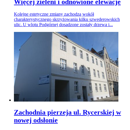
Więcej zieleni i odnowione elewacje
Kolejne estetyczne zmiany zachodzą wokół
charakterystycznego skrzyżowania kilku szwederowskich
ulic. U wlotu Podgórnej dosadzone zostały drzewa i...
Zachodnia pierzeja ul. Rycerskiej w
nowej odsłonie