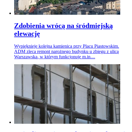
Zdobienia wrócą na śródmiejską
elewację
Wypięknieje kolejna kamienica przy Placu Piastowskim.
ADM zleca remont narożnego budynku u zbiegu z ulicą
Warszawską, w którym funkcjonuje m.in....