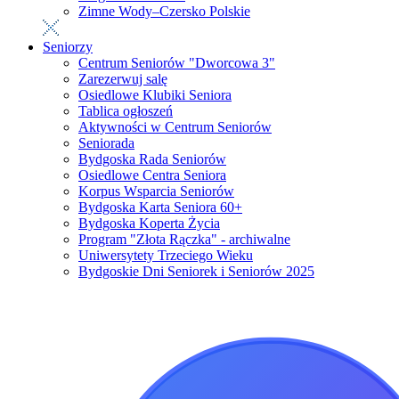
Zimne Wody–Czersko Polskie
Seniorzy
Centrum Seniorów "Dworcowa 3"
Zarezerwuj salę
Osiedlowe Klubiki Seniora
Tablica ogłoszeń
Aktywności w Centrum Seniorów
Seniorada
Bydgoska Rada Seniorów
Osiedlowe Centra Seniora
Korpus Wsparcia Seniorów
Bydgoska Karta Seniora 60+
Bydgoska Koperta Życia
Program "Złota Rączka" - archiwalne
Uniwersytety Trzeciego Wieku
Bydgoskie Dni Seniorek i Seniorów 2025