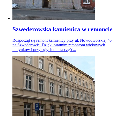
Szwederowska kamienica w remoncie
Rozpoczął się remont kamienicy przy ul. Nowodworskiej 40
na Szwederowie. Dzięki ostatnim remontom wiekowych
budynków i przyległych ulic ta część...