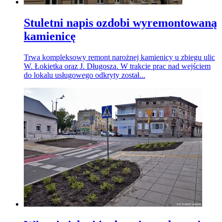
Stuletni napis ozdobi wyremontowaną
kamienicę
Trwa kompleksowy remont narożnej kamienicy u zbiegu ulic
W. Łokietka oraz J. Długosza. W trakcie prac nad wejściem
do lokalu usługowego odkryty został...