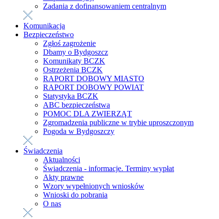
Zadania z dofinansowaniem centralnym
Komunikacja
Bezpieczeństwo
Zgłoś zagrożenie
Dbamy o Bydgoszcz
Komunikaty BCZK
Ostrzeżenia BCZK
RAPORT DOBOWY MIASTO
RAPORT DOBOWY POWIAT
Statystyka BCZK
ABC bezpieczeństwa
POMOC DLA ZWIERZĄT
Zgromadzenia publiczne w trybie uproszczonym
Pogoda w Bydgoszczy
Świadczenia
Aktualności
Świadczenia - informacje. Terminy wypłat
Akty prawne
Wzory wypełnionych wniosków
Wnioski do pobrania
O nas