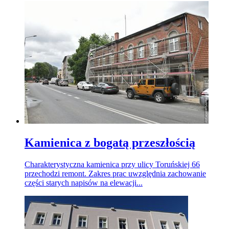
Kamienica z bogatą przeszłością
Charakterystyczna kamienica przy ulicy Toruńskiej 66
przechodzi remont. Zakres prac uwzględnia zachowanie
części starych napisów na elewacji...