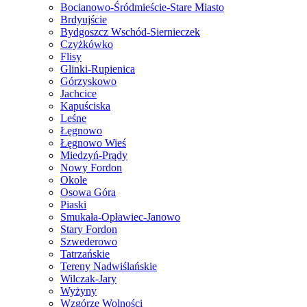
Bocianowo-Śródmieście-Stare Miasto
Brdyujście
Bydgoszcz Wschód-Siernieczek
Czyżkówko
Flisy
Glinki-Rupienica
Górzyskowo
Jachcice
Kapuściska
Leśne
Łęgnowo
Łęgnowo Wieś
Miedzyń-Prądy
Nowy Fordon
Okole
Osowa Góra
Piaski
Smukała-Opławiec-Janowo
Stary Fordon
Szwederowo
Tatrzańskie
Tereny Nadwiślańskie
Wilczak-Jary
Wyżyny
Wzgórze Wolności