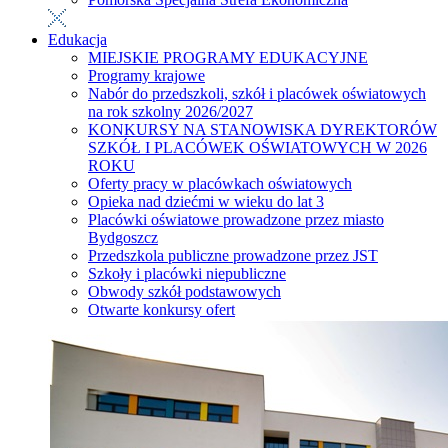
Edukacja
MIEJSKIE PROGRAMY EDUKACYJNE
Programy krajowe
Nabór do przedszkoli, szkół i placówek oświatowych
na rok szkolny 2026/2027
KONKURSY NA STANOWISKA DYREKTORÓW
SZKÓŁ I PLACÓWEK OŚWIATOWYCH W 2026
ROKU
Oferty pracy w placówkach oświatowych
Opieka nad dziećmi w wieku do lat 3
Placówki oświatowe prowadzone przez miasto
Bydgoszcz
Przedszkola publiczne prowadzone przez JST
Szkoły i placówki niepubliczne
Obwody szkół podstawowych
Otwarte konkursy ofert