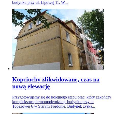
budynku przy ul. Lipowej 11. W...
Kopciuchy zlikwidowane, czas na
nową elewację
Przygotowujemy się do kolejnego etapu prac, który zakończy
kompleksową termomodernizację budynku przy u.
Topazowej 6 w Starym Fordonie. Budynek zyska...