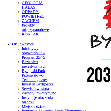
GEOLOGIA
HAŁAS
ODPADY
POWIETRZE
ZACHEM
Projekty
międzynarodowe
KONTAKT
Dla inwestora
Inicjatywy
obywatelskie -
Program 25/75
Baza ofert
inwestycyjnych
Bydgoski Park
Przemysłowo-
Technologiczny
Invest in Bydgoszcz
Serwis Inwestora
Zachęty inwestycyjne
Instytucje otoczenia
biznesu
Miejskie działki
Pomorska Specjalna Strefa Ekonomiczna