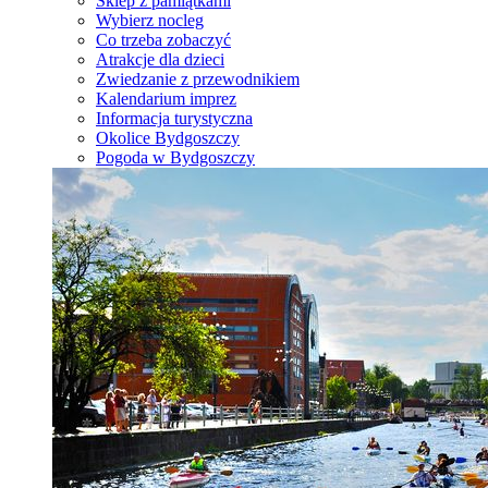
Sklep z pamiątkami
Wybierz nocleg
Co trzeba zobaczyć
Atrakcje dla dzieci
Zwiedzanie z przewodnikiem
Kalendarium imprez
Informacja turystyczna
Okolice Bydgoszczy
Pogoda w Bydgoszczy