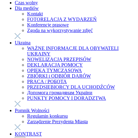
Czas wolny
Dla mediów
Kontakt
FOTORELACJA Z WYDARZEŃ
Konferencje prasowe
Zgoda na wykorzystywanie zdjęć
Ukraina
WAŻNE INFORMACJE DLA OBYWATELI
UKRAINY
NOWELIZACJA PRZEPISÓW
DEKLARACJA POMOCY
OPIEKA TYMCZASOWA
ZBIÓRKI i ODBIÓR DARÓW
PRACA / РОБОТА
PRZEDSIĘBIORCY DLA UCHODŹCÓW
Допомога громадянам України
PUNKTY POMOCY I DORADZTWA
Pomnik Wolności
Regulamin konkursu
Zarządzenie Prezydenta Miasta
KONTRAST