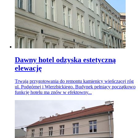
Dawny hotel odzyska estetyczną
elewację
Trwają przygotowania do remontu kamienicy wieńczącej róg
ul. Podgórnej i Wierzbickiego. Budynek pełniący początkowo
funkcję hotelu ma znów w efektowny...