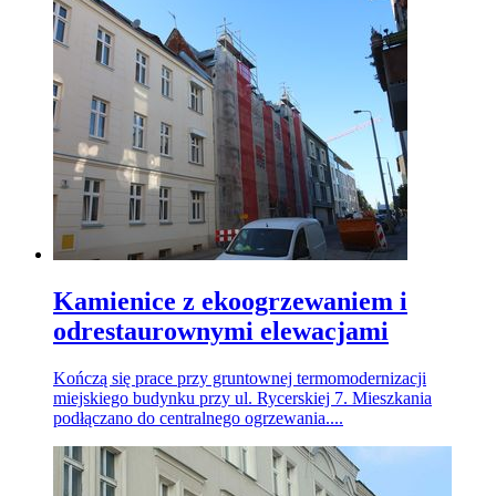
Kamienice z ekoogrzewaniem i
odrestaurownymi elewacjami
Kończą się prace przy gruntownej termomodernizacji
miejskiego budynku przy ul. Rycerskiej 7. Mieszkania
podłączano do centralnego ogrzewania....