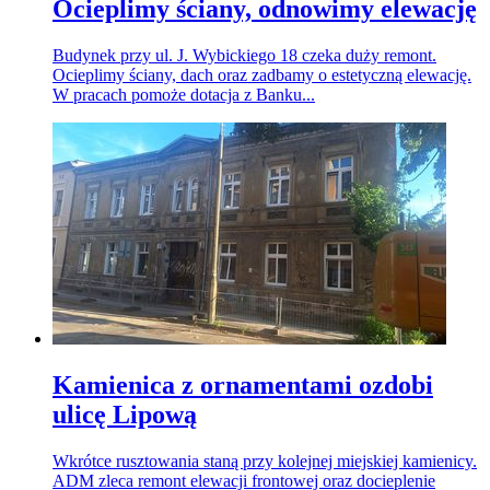
Ocieplimy ściany, odnowimy elewację
Budynek przy ul. J. Wybickiego 18 czeka duży remont.
Ocieplimy ściany, dach oraz zadbamy o estetyczną elewację.
W pracach pomoże dotacja z Banku...
Kamienica z ornamentami ozdobi
ulicę Lipową
Wkrótce rusztowania staną przy kolejnej miejskiej kamienicy.
ADM zleca remont elewacji frontowej oraz docieplenie