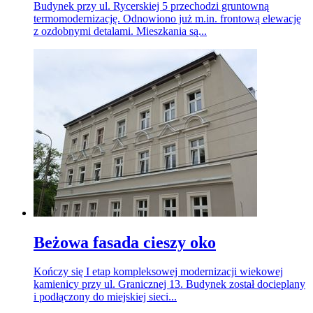
Budynek przy ul. Rycerskiej 5 przechodzi gruntowną
termomodernizację. Odnowiono już m.in. frontową elewację
z ozdobnymi detalami. Mieszkania są...
Beżowa fasada cieszy oko
Kończy się I etap kompleksowej modernizacji wiekowej
kamienicy przy ul. Granicznej 13. Budynek został docieplany
i podłączony do miejskiej sieci...