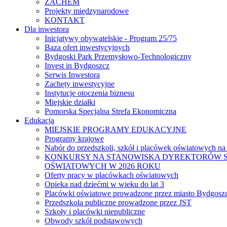
ZACHEM
Projekty międzynarodowe
KONTAKT
Dla inwestora
Inicjatywy obywatelskie - Program 25/75
Baza ofert inwestycyjnych
Bydgoski Park Przemysłowo-Technologiczny
Invest in Bydgoszcz
Serwis Inwestora
Zachęty inwestycyjne
Instytucje otoczenia biznesu
Miejskie działki
Pomorska Specjalna Strefa Ekonomiczna
Edukacja
MIEJSKIE PROGRAMY EDUKACYJNE
Programy krajowe
Nabór do przedszkoli, szkół i placówek oświatowych na
KONKURSY NA STANOWISKA DYREKTORÓW S
OŚWIATOWYCH W 2026 ROKU
Oferty pracy w placówkach oświatowych
Opieka nad dziećmi w wieku do lat 3
Placówki oświatowe prowadzone przez miasto Bydgosz
Przedszkola publiczne prowadzone przez JST
Szkoły i placówki niepubliczne
Obwody szkół podstawowych