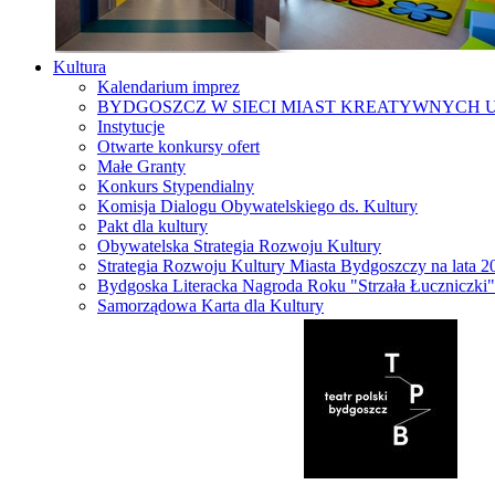
Kultura
Kalendarium imprez
BYDGOSZCZ W SIECI MIAST KREATYWNYCH 
Instytucje
Otwarte konkursy ofert
Małe Granty
Konkurs Stypendialny
Komisja Dialogu Obywatelskiego ds. Kultury
Pakt dla kultury
Obywatelska Strategia Rozwoju Kultury
Strategia Rozwoju Kultury Miasta Bydgoszczy na lata 
Bydgoska Literacka Nagroda Roku "Strzała Łuczniczki"
Samorządowa Karta dla Kultury