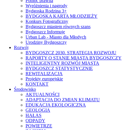
Pomoc prawna
Wyróżnienia i nagrody
Bydgoska Rodzina 3+
BYDGOSKA KARTA MŁODZIEŻY
Konkurs Fotograficzny
Bydgoszcz miastem równych szans
Bydgoszcz Informuje
Urban Lab - Miasto dla Młodych
Urodziny Bydgoszczy
Rozwój
BYDGOSZCZ 2030. STRATEGIA ROZWOJU
RAPORTY O STANIE MIASTA BYDGOSZCZY
INTELIGENTNY ROZWÓJ MIASTA
BYDGOSZCZ STATYSTYCZNIE
REWITALIZACJA
Projekty europejskie
KONTAKT
Środowisko
AKTUALNOŚCI
ADAPTACJA DO ZMIAN KLIMATU
EDUKACJA EKOLOGICZNA
GEOLOGIA
HAŁAS
ODPADY
POWIETRZE