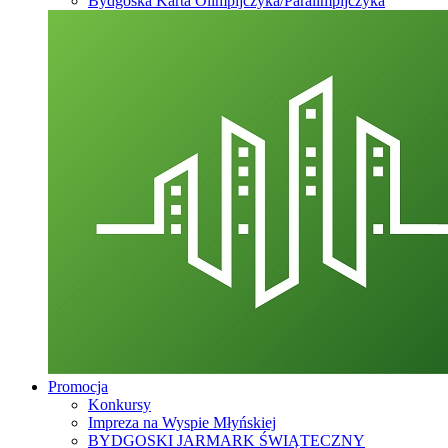
Bydgoska Karta Olimpijczyka/Paralimpijczyka
Promocja
Konkursy
Impreza na Wyspie Młyńskiej
BYDGOSKI JARMARK ŚWIĄTECZNY