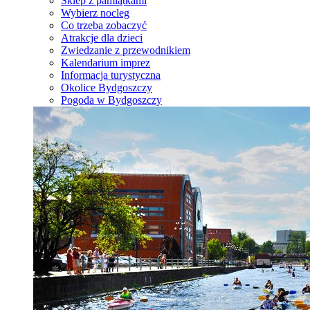
Sklep z pamiątkami
Wybierz nocleg
Co trzeba zobaczyć
Atrakcje dla dzieci
Zwiedzanie z przewodnikiem
Kalendarium imprez
Informacja turystyczna
Okolice Bydgoszczy
Pogoda w Bydgoszczy