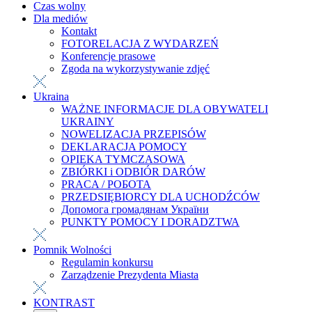
Czas wolny
Dla mediów
Kontakt
FOTORELACJA Z WYDARZEŃ
Konferencje prasowe
Zgoda na wykorzystywanie zdjęć
Ukraina
WAŻNE INFORMACJE DLA OBYWATELI
UKRAINY
NOWELIZACJA PRZEPISÓW
DEKLARACJA POMOCY
OPIEKA TYMCZASOWA
ZBIÓRKI i ODBIÓR DARÓW
PRACA / РОБОТА
PRZEDSIĘBIORCY DLA UCHODŹCÓW
Допомога громадянам України
PUNKTY POMOCY I DORADZTWA
Pomnik Wolności
Regulamin konkursu
Zarządzenie Prezydenta Miasta
KONTRAST