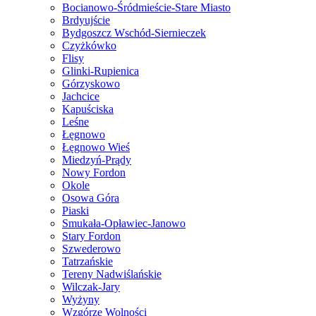
Bocianowo-Śródmieście-Stare Miasto
Brdyujście
Bydgoszcz Wschód-Siernieczek
Czyżkówko
Flisy
Glinki-Rupienica
Górzyskowo
Jachcice
Kapuściska
Leśne
Łęgnowo
Łęgnowo Wieś
Miedzyń-Prądy
Nowy Fordon
Okole
Osowa Góra
Piaski
Smukała-Opławiec-Janowo
Stary Fordon
Szwederowo
Tatrzańskie
Tereny Nadwiślańskie
Wilczak-Jary
Wyżyny
Wzgórze Wolności