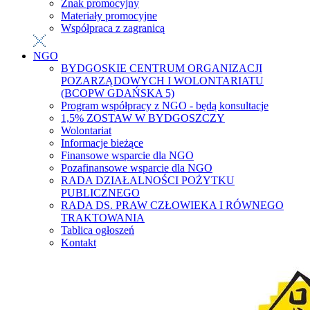
Znak promocyjny
Materiały promocyjne
Współpraca z zagranicą
NGO
BYDGOSKIE CENTRUM ORGANIZACJI
POZARZĄDOWYCH I WOLONTARIATU
(BCOPW GDAŃSKA 5)
Program współpracy z NGO - będą konsultacje
1,5% ZOSTAW W BYDGOSZCZY
Wolontariat
Informacje bieżące
Finansowe wsparcie dla NGO
Pozafinansowe wsparcie dla NGO
RADA DZIAŁALNOŚCI POŻYTKU
PUBLICZNEGO
RADA DS. PRAW CZŁOWIEKA I RÓWNEGO
TRAKTOWANIA
Tablica ogłoszeń
Kontakt