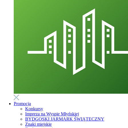
Promocja
Konkursy
Impreza na Wyspie Młyńskiej
BYDGOSKI JARMARK ŚWIĄTECZNY
Znaki miejskie