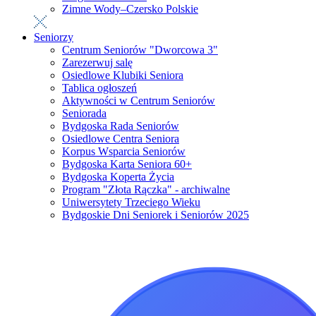
Zimne Wody–Czersko Polskie
Seniorzy
Centrum Seniorów "Dworcowa 3"
Zarezerwuj salę
Osiedlowe Klubiki Seniora
Tablica ogłoszeń
Aktywności w Centrum Seniorów
Seniorada
Bydgoska Rada Seniorów
Osiedlowe Centra Seniora
Korpus Wsparcia Seniorów
Bydgoska Karta Seniora 60+
Bydgoska Koperta Życia
Program "Złota Rączka" - archiwalne
Uniwersytety Trzeciego Wieku
Bydgoskie Dni Seniorek i Seniorów 2025