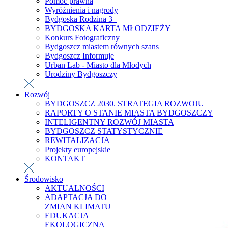
Pomoc prawna
Wyróżnienia i nagrody
Bydgoska Rodzina 3+
BYDGOSKA KARTA MŁODZIEŻY
Konkurs Fotograficzny
Bydgoszcz miastem równych szans
Bydgoszcz Informuje
Urban Lab - Miasto dla Młodych
Urodziny Bydgoszczy
Rozwój
BYDGOSZCZ 2030. STRATEGIA ROZWOJU
RAPORTY O STANIE MIASTA BYDGOSZCZY
INTELIGENTNY ROZWÓJ MIASTA
BYDGOSZCZ STATYSTYCZNIE
REWITALIZACJA
Projekty europejskie
KONTAKT
Środowisko
AKTUALNOŚCI
ADAPTACJA DO
ZMIAN KLIMATU
EDUKACJA
EKOLOGICZNA