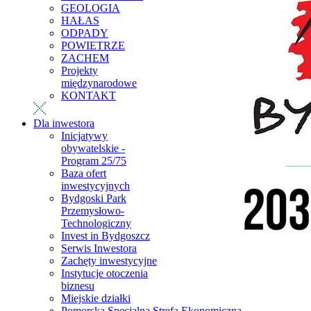
GEOLOGIA
HAŁAS
ODPADY
POWIETRZE
ZACHEM
Projekty
międzynarodowe
KONTAKT
Dla inwestora
Inicjatywy
obywatelskie -
Program 25/75
Baza ofert
inwestycyjnych
Bydgoski Park
Przemysłowo-
Technologiczny
Invest in Bydgoszcz
Serwis Inwestora
Zachęty inwestycyjne
Instytucje otoczenia
biznesu
Miejskie działki
Pomorska Specjalna Strefa Ekonomiczna