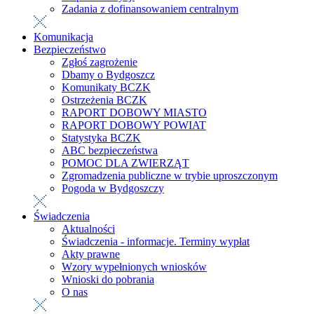
Zadania z dofinansowaniem centralnym
Komunikacja
Bezpieczeństwo
Zgłoś zagrożenie
Dbamy o Bydgoszcz
Komunikaty BCZK
Ostrzeżenia BCZK
RAPORT DOBOWY MIASTO
RAPORT DOBOWY POWIAT
Statystyka BCZK
ABC bezpieczeństwa
POMOC DLA ZWIERZĄT
Zgromadzenia publiczne w trybie uproszczonym
Pogoda w Bydgoszczy
Świadczenia
Aktualności
Świadczenia - informacje. Terminy wypłat
Akty prawne
Wzory wypełnionych wniosków
Wnioski do pobrania
O nas