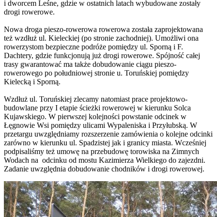
i dworcem Leśne, gdzie w ostatnich latach wybudowane zostały
drogi rowerowe.
Nowa droga pieszo-rowerowa rowerowa została zaprojektowana
też wzdłuż ul. Kieleckiej (po stronie zachodniej). Umożliwi ona
rowerzystom bezpieczne podróże pomiędzy ul. Sporną i F.
Dachtery, gdzie funkcjonują już drogi rowerowe. Spójność całej
trasy gwarantować ma także dobudowanie ciągu pieszo-
rowerowego po południowej stronie u. Toruńskiej pomiędzy
Kielecką i Sporną.
Wzdłuż ul. Toruńskiej zlecamy natomiast prace projektowo-
budowlane przy I etapie ścieżki rowerowej w kierunku Solca
Kujawskiego. W pierwszej kolejności powstanie odcinek w
Łęgnowie Wsi pomiędzy ulicami Wypaleniska i Przyłubską. W
przetargu uwzględniamy rozszerzenie zamówienia o kolejne odcinki
zarówno w kierunku ul. Spadzistej jak i granicy miasta. Wcześniej
podpisaliśmy też umowę na przebudowę torowiska na Zimnych
Wodach na odcinku od mostu Kazimierza Wielkiego do zajezdni.
Zadanie uwzględnia dobudowanie chodników i drogi rowerowej.