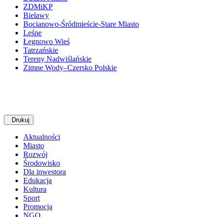
ZDMiKP
Bielawy
Bocianowo-Śródmieście-Stare Miasto
Leśne
Łęgnowo Wieś
Tatrzańskie
Tereny Nadwiślańskie
Zimne Wody–Czersko Polskie
Drukuj
Aktualności
Miasto
Rozwój
Środowisko
Dla inwestora
Edukacja
Kultura
Sport
Promocja
NGO