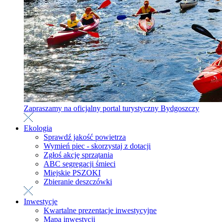
Zapraszamy na oficjalny portal turystyczny Bydgoszczy
Ekologia
Sprawdź jakość powietrza
Wymień piec - skorzystaj z dotacji
Zgłoś akcję sprzątania
ABC segregacji śmieci
Miejskie PSZOKI
Zbieranie deszczówki
Inwestycje
Kwartalne prezentacje inwestycyjne
Mapa inwestycji