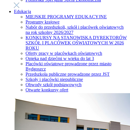
Edukacja
MIEJSKIE PROGRAMY EDUKACYJNE
Programy krajowe
Nabór do przedszkoli, szkół i placówek oświatowych
na rok szkolny 2026/2027
KONKURSY NA STANOWISKA DYREKTORÓW
SZKÓŁ I PLACÓWEK OŚWIATOWYCH W 2026
ROKU
Oferty pracy w placówkach oświatowych
Opieka nad dziećmi w wieku do lat 3
Placówki oświatowe prowadzone przez miasto
Bydgoszcz
Przedszkola publiczne prowadzone przez JST
Szkoły i placówki niepubliczne
Obwody szkół podstawowych
Otwarte konkursy ofert