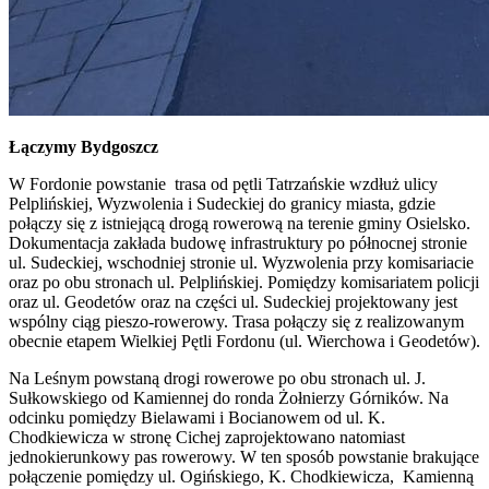
Łączymy Bydgoszcz
W Fordonie powstanie trasa od pętli Tatrzańskie wzdłuż ulicy
Pelplińskiej, Wyzwolenia i Sudeckiej do granicy miasta, gdzie
połączy się z istniejącą drogą rowerową na terenie gminy Osielsko.
Dokumentacja zakłada budowę infrastruktury po północnej stronie
ul. Sudeckiej, wschodniej stronie ul. Wyzwolenia przy komisariacie
oraz po obu stronach ul. Pelplińskiej. Pomiędzy komisariatem policji
oraz ul. Geodetów oraz na części ul. Sudeckiej projektowany jest
wspólny ciąg pieszo-rowerowy. Trasa połączy się z realizowanym
obecnie etapem Wielkiej Pętli Fordonu (ul. Wierchowa i Geodetów).
Na Leśnym powstaną drogi rowerowe po obu stronach ul. J.
Sułkowskiego od Kamiennej do ronda Żołnierzy Górników. Na
odcinku pomiędzy Bielawami i Bocianowem od ul. K.
Chodkiewicza w stronę Cichej zaprojektowano natomiast
jednokierunkowy pas rowerowy. W ten sposób powstanie brakujące
połączenie pomiędzy ul. Ogińskiego, K. Chodkiewicza, Kamienną