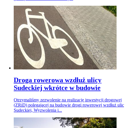
Droga rowerowa wzdłuż ulicy
Sudeckiej wkrótce w budowie
Otrzymaliśmy zezwolenie na realizację inwestycji drogowej
(ZRiD) polegającej na budowie drogi rowerowej wzdłuż ulic
Sudeckiej, Wyzwolenia i...