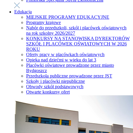
Edukacja
MIEJSKIE PROGRAMY EDUKACYJNE
Programy krajowe
Nabór do przedszkoli, szkół i placówek oświatowych
na rok szkolny 2026/2027
KONKURSY NA STANOWISKA DYREKTORÓW
SZKÓŁ I PLACÓWEK OŚWIATOWYCH W 2026
ROKU
Oferty pracy w placówkach oświatowych
Opieka nad dziećmi w wieku do lat 3
Placówki oświatowe prowadzone przez miasto
Bydgoszcz
Przedszkola publiczne prowadzone przez JST
Szkoły i placówki niepubliczne
Obwody szkół podstawowych
Otwarte konkursy ofert