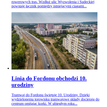
rowerowych tras. Wzdłuż ulic Wyzwolenia i Sudeckiej
powstaje łącznik pomiędzy istniejącymi ciągami...
Linia do Fordonu obchodzi 10.
urodziny
Tramwaj do Fordonu świętuje 10. Urodziny. Dzięki
wydzielonemu torowisku tramwajowe składy docierają do
centrum omijając korki. W ubiegłym roku...