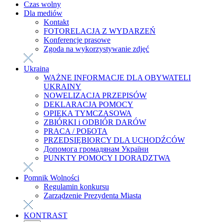
Czas wolny
Dla mediów
Kontakt
FOTORELACJA Z WYDARZEŃ
Konferencje prasowe
Zgoda na wykorzystywanie zdjęć
Ukraina
WAŻNE INFORMACJE DLA OBYWATELI
UKRAINY
NOWELIZACJA PRZEPISÓW
DEKLARACJA POMOCY
OPIEKA TYMCZASOWA
ZBIÓRKI i ODBIÓR DARÓW
PRACA / РОБОТА
PRZEDSIĘBIORCY DLA UCHODŹCÓW
Допомога громадянам України
PUNKTY POMOCY I DORADZTWA
Pomnik Wolności
Regulamin konkursu
Zarządzenie Prezydenta Miasta
KONTRAST