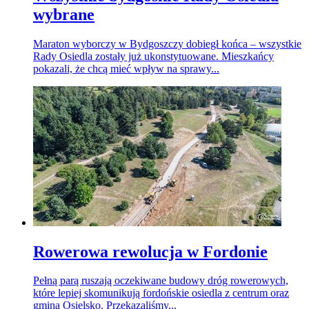
wybrane
Maraton wyborczy w Bydgoszczy dobiegł końca – wszystkie
Rady Osiedla zostały już ukonstytuowane. Mieszkańcy
pokazali, że chcą mieć wpływ na sprawy...
Rowerowa rewolucja w Fordonie
Pełną parą ruszają oczekiwane budowy dróg rowerowych,
które lepiej skomunikują fordońskie osiedla z centrum oraz
gminą Osielsko. Przekazaliśmy...