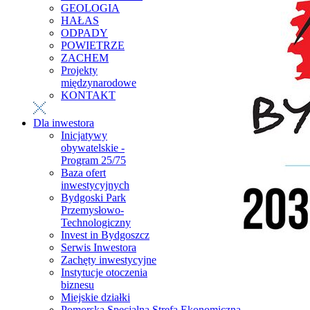
GEOLOGIA
HAŁAS
ODPADY
POWIETRZE
ZACHEM
Projekty
międzynarodowe
KONTAKT
Dla inwestora
Inicjatywy
obywatelskie -
Program 25/75
Baza ofert
inwestycyjnych
Bydgoski Park
Przemysłowo-
Technologiczny
Invest in Bydgoszcz
Serwis Inwestora
Zachęty inwestycyjne
Instytucje otoczenia
biznesu
Miejskie działki
Pomorska Specjalna Strefa Ekonomiczna