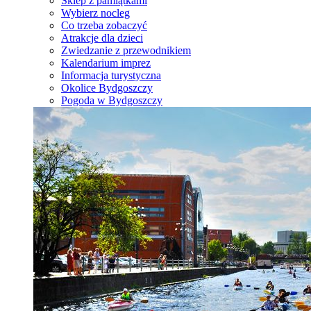
Sklep z pamiątkami
Wybierz nocleg
Co trzeba zobaczyć
Atrakcje dla dzieci
Zwiedzanie z przewodnikiem
Kalendarium imprez
Informacja turystyczna
Okolice Bydgoszczy
Pogoda w Bydgoszczy