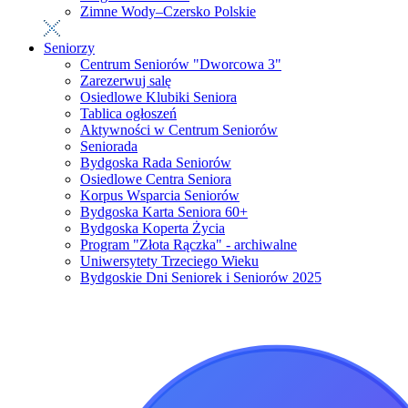
Zimne Wody–Czersko Polskie
Seniorzy
Centrum Seniorów "Dworcowa 3"
Zarezerwuj salę
Osiedlowe Klubiki Seniora
Tablica ogłoszeń
Aktywności w Centrum Seniorów
Seniorada
Bydgoska Rada Seniorów
Osiedlowe Centra Seniora
Korpus Wsparcia Seniorów
Bydgoska Karta Seniora 60+
Bydgoska Koperta Życia
Program "Złota Rączka" - archiwalne
Uniwersytety Trzeciego Wieku
Bydgoskie Dni Seniorek i Seniorów 2025