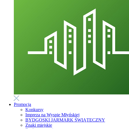
Promocja
Konkursy
Impreza na Wyspie Młyńskiej
BYDGOSKI JARMARK ŚWIĄTECZNY
Znaki miejskie