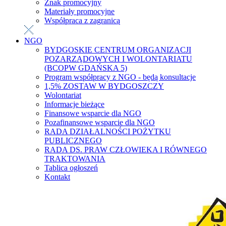
Znak promocyjny
Materiały promocyjne
Współpraca z zagranicą
NGO
BYDGOSKIE CENTRUM ORGANIZACJI
POZARZĄDOWYCH I WOLONTARIATU
(BCOPW GDAŃSKA 5)
Program współpracy z NGO - będą konsultacje
1,5% ZOSTAW W BYDGOSZCZY
Wolontariat
Informacje bieżące
Finansowe wsparcie dla NGO
Pozafinansowe wsparcie dla NGO
RADA DZIAŁALNOŚCI POŻYTKU
PUBLICZNEGO
RADA DS. PRAW CZŁOWIEKA I RÓWNEGO
TRAKTOWANIA
Tablica ogłoszeń
Kontakt