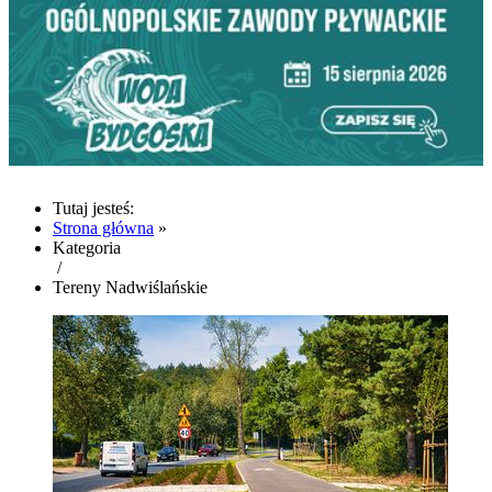
Tutaj jesteś:
Strona główna
»
Kategoria
/
Tereny Nadwiślańskie