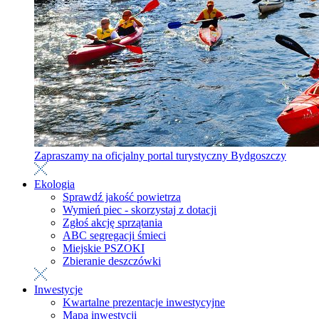
Zapraszamy na oficjalny portal turystyczny Bydgoszczy
Ekologia
Sprawdź jakość powietrza
Wymień piec - skorzystaj z dotacji
Zgłoś akcję sprzątania
ABC segregacji śmieci
Miejskie PSZOKI
Zbieranie deszczówki
Inwestycje
Kwartalne prezentacje inwestycyjne
Mapa inwestycji