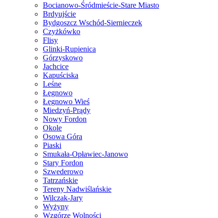
Bocianowo-Śródmieście-Stare Miasto
Brdyujście
Bydgoszcz Wschód-Siernieczek
Czyżkówko
Flisy
Glinki-Rupienica
Górzyskowo
Jachcice
Kapuściska
Leśne
Łęgnowo
Łęgnowo Wieś
Miedzyń-Prądy
Nowy Fordon
Okole
Osowa Góra
Piaski
Smukała-Opławiec-Janowo
Stary Fordon
Szwederowo
Tatrzańskie
Tereny Nadwiślańskie
Wilczak-Jary
Wyżyny
Wzgórze Wolności