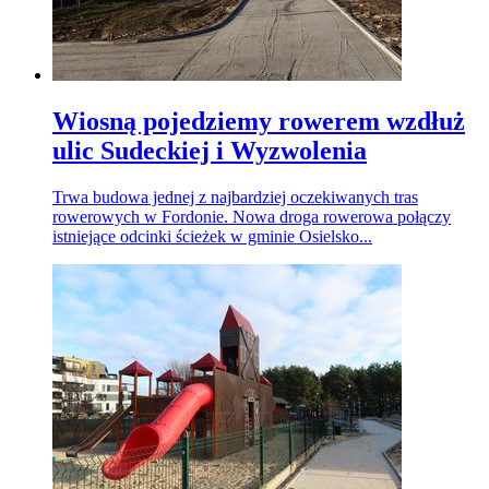
Wiosną pojedziemy rowerem wzdłuż
ulic Sudeckiej i Wyzwolenia
Trwa budowa jednej z najbardziej oczekiwanych tras
rowerowych w Fordonie. Nowa droga rowerowa połączy
istniejące odcinki ścieżek w gminie Osielsko...