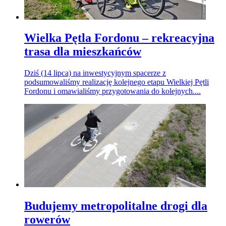
Wielka Pętla Fordonu – rekreacyjna
trasa dla mieszkańców
Dziś (14 lipca) na inwestycyjnym spacerze z
podsumowaliśmy realizację kolejnego etapu Wielkiej Pętli
Fordonu i omawialiśmy przygotowania do kolejnych....
Budujemy metropolitalne drogi dla
rowerów