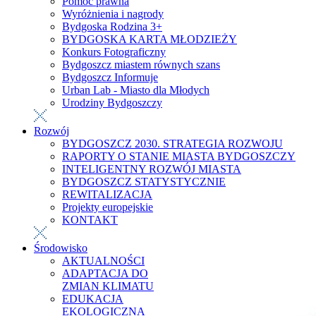
Pomoc prawna
Wyróżnienia i nagrody
Bydgoska Rodzina 3+
BYDGOSKA KARTA MŁODZIEŻY
Konkurs Fotograficzny
Bydgoszcz miastem równych szans
Bydgoszcz Informuje
Urban Lab - Miasto dla Młodych
Urodziny Bydgoszczy
Rozwój
BYDGOSZCZ 2030. STRATEGIA ROZWOJU
RAPORTY O STANIE MIASTA BYDGOSZCZY
INTELIGENTNY ROZWÓJ MIASTA
BYDGOSZCZ STATYSTYCZNIE
REWITALIZACJA
Projekty europejskie
KONTAKT
Środowisko
AKTUALNOŚCI
ADAPTACJA DO
ZMIAN KLIMATU
EDUKACJA
EKOLOGICZNA