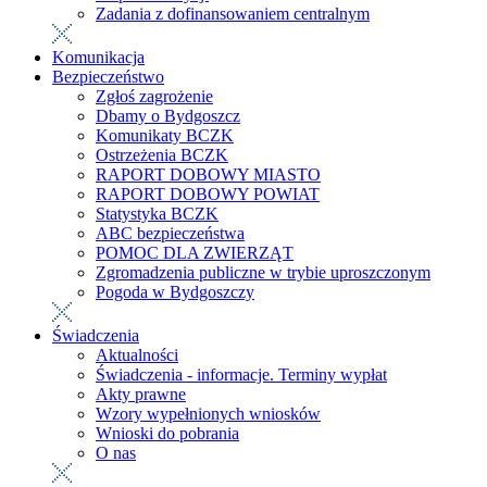
Zadania z dofinansowaniem centralnym
Komunikacja
Bezpieczeństwo
Zgłoś zagrożenie
Dbamy o Bydgoszcz
Komunikaty BCZK
Ostrzeżenia BCZK
RAPORT DOBOWY MIASTO
RAPORT DOBOWY POWIAT
Statystyka BCZK
ABC bezpieczeństwa
POMOC DLA ZWIERZĄT
Zgromadzenia publiczne w trybie uproszczonym
Pogoda w Bydgoszczy
Świadczenia
Aktualności
Świadczenia - informacje. Terminy wypłat
Akty prawne
Wzory wypełnionych wniosków
Wnioski do pobrania
O nas