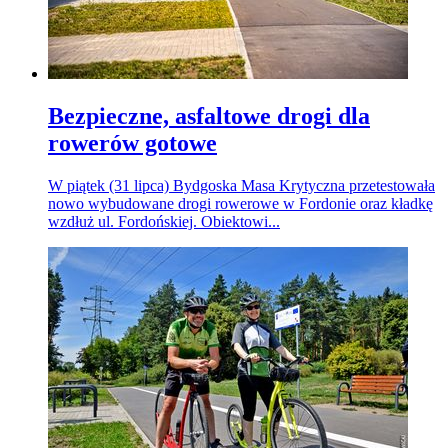
Bezpieczne, asfaltowe drogi dla
rowerów gotowe
W piątek (31 lipca) Bydgoska Masa Krytyczna przetestowała
nowo wybudowane drogi rowerowe w Fordonie oraz kładkę
wzdłuż ul. Fordońskiej. Obiektowi...