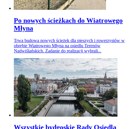
Po nowych ścieżkach do Wiatrowego
Młyna
Trwa budowa nowych ścieżek dla pieszych i rowerzystów w
obrębie Wiatrowego Młyna na osiedlu Terenów
Nadwiślańskich. Zadanie do realizacji wybrali...
Wszystkie bydgoskie Rady Osiedla