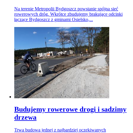
Na terenie Metropolii Bydgoszcz powstanie spójna sieć
rowerowych dróg. Wkrótce zbudujemy brakujące odcinki
łączące Bydgoszcz z gminami Osielsko,...
Budujemy rowerowe drogi i sadzimy
drzewa
Trwa budowa jednej z najbardziej oczekiwanych