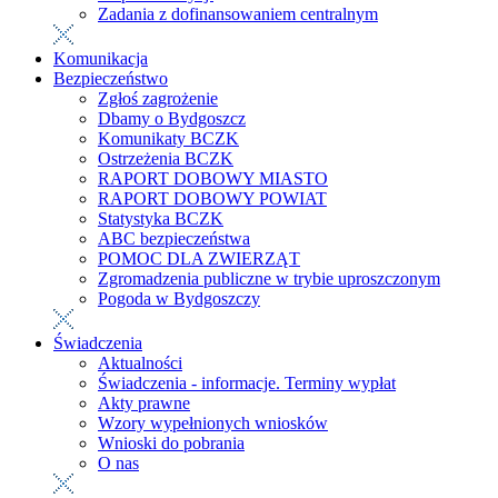
Zadania z dofinansowaniem centralnym
Komunikacja
Bezpieczeństwo
Zgłoś zagrożenie
Dbamy o Bydgoszcz
Komunikaty BCZK
Ostrzeżenia BCZK
RAPORT DOBOWY MIASTO
RAPORT DOBOWY POWIAT
Statystyka BCZK
ABC bezpieczeństwa
POMOC DLA ZWIERZĄT
Zgromadzenia publiczne w trybie uproszczonym
Pogoda w Bydgoszczy
Świadczenia
Aktualności
Świadczenia - informacje. Terminy wypłat
Akty prawne
Wzory wypełnionych wniosków
Wnioski do pobrania
O nas