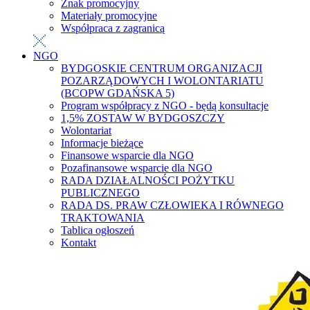
Znak promocyjny
Materiały promocyjne
Współpraca z zagranicą
NGO
BYDGOSKIE CENTRUM ORGANIZACJI
POZARZĄDOWYCH I WOLONTARIATU
(BCOPW GDAŃSKA 5)
Program współpracy z NGO - będą konsultacje
1,5% ZOSTAW W BYDGOSZCZY
Wolontariat
Informacje bieżące
Finansowe wsparcie dla NGO
Pozafinansowe wsparcie dla NGO
RADA DZIAŁALNOŚCI POŻYTKU
PUBLICZNEGO
RADA DS. PRAW CZŁOWIEKA I RÓWNEGO
TRAKTOWANIA
Tablica ogłoszeń
Kontakt