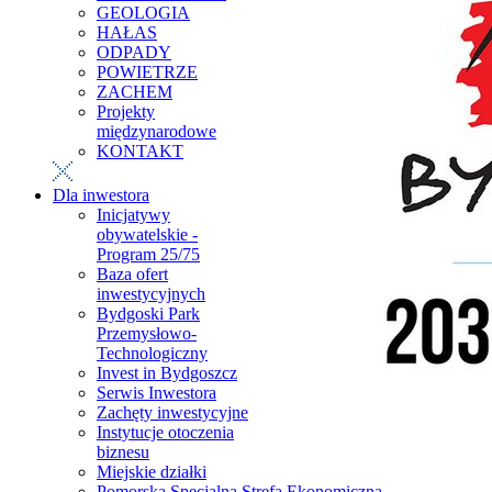
GEOLOGIA
HAŁAS
ODPADY
POWIETRZE
ZACHEM
Projekty
międzynarodowe
KONTAKT
Dla inwestora
Inicjatywy
obywatelskie -
Program 25/75
Baza ofert
inwestycyjnych
Bydgoski Park
Przemysłowo-
Technologiczny
Invest in Bydgoszcz
Serwis Inwestora
Zachęty inwestycyjne
Instytucje otoczenia
biznesu
Miejskie działki
Pomorska Specjalna Strefa Ekonomiczna