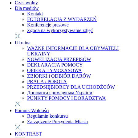
Czas wolny
Dla mediów
Kontakt
FOTORELACJA Z WYDARZEŃ
Konferencje prasowe
Zgoda na wykorzystywanie zdjęć
Ukraina
WAŻNE INFORMACJE DLA OBYWATELI
UKRAINY
NOWELIZACJA PRZEPISÓW
DEKLARACJA POMOCY
OPIEKA TYMCZASOWA
ZBIÓRKI i ODBIÓR DARÓW
PRACA / РОБОТА
PRZEDSIĘBIORCY DLA UCHODŹCÓW
Допомога громадянам України
PUNKTY POMOCY I DORADZTWA
Pomnik Wolności
Regulamin konkursu
Zarządzenie Prezydenta Miasta
KONTRAST