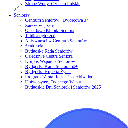
Zimne Wody–Czersko Polskie
Seniorzy
Centrum Seniorów "Dworcowa 3"
Zarezerwuj salę
Osiedlowe Klubiki Seniora
Tablica ogłoszeń
Aktywności w Centrum Seniorów
Seniorada
Bydgoska Rada Seniorów
Osiedlowe Centra Seniora
Korpus Wsparcia Seniorów
Bydgoska Karta Seniora 60+
Bydgoska Koperta Życia
Program "Złota Rączka" - archiwalne
Uniwersytety Trzeciego Wieku
Bydgoskie Dni Seniorek i Seniorów 2025