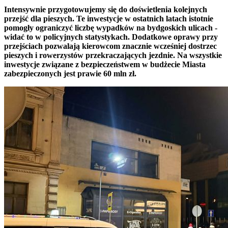
Intensywnie przygotowujemy się do doświetlenia kolejnych
przejść dla pieszych. Te inwestycje w ostatnich latach istotnie
pomogły ograniczyć liczbę wypadków na bydgoskich ulicach -
widać to w policyjnych statystykach. Dodatkowe oprawy przy
przejściach pozwalają kierowcom znacznie wcześniej dostrzec
pieszych i rowerzystów przekraczających jezdnie. Na wszystkie
inwestycje związane z bezpieczeństwem w budżecie Miasta
zabezpieczonych jest prawie 60 mln zł.