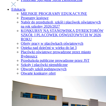
Edukacja
MIEJSKIE PROGRAMY EDUKACYJNE
Programy krajowe
Nabór do przedszkoli, szkół i placówek oświatowych
na rok szkolny 2026/2027
KONKURSY NA STANOWISKA DYREKTORÓW
SZKÓŁ I PLACÓWEK OŚWIATOWYCH W 2026
ROKU
Oferty pracy w placówkach oświatowych
Opieka nad dziećmi w wieku do lat 3
Placówki oświatowe prowadzone przez miasto
Bydgoszcz
Przedszkola publiczne prowadzone przez JST
Szkoły i placówki niepubliczne
Obwody szkół podstawowych
Otwarte konkursy ofert