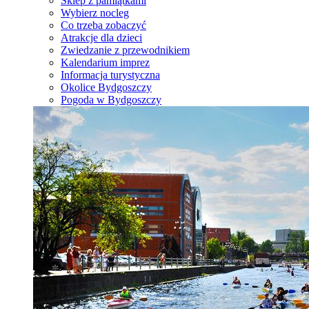
Sklep z pamiątkami
Wybierz nocleg
Co trzeba zobaczyć
Atrakcje dla dzieci
Zwiedzanie z przewodnikiem
Kalendarium imprez
Informacja turystyczna
Okolice Bydgoszczy
Pogoda w Bydgoszczy