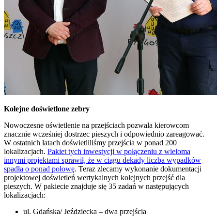
Kolejne doświetlone zebry
Nowoczesne oświetlenie na przejściach pozwala kierowcom
znacznie wcześniej dostrzec pieszych i odpowiednio zareagować.
W ostatnich latach doświetliliśmy przejścia w ponad 200
lokalizacjach.
Pakiet tych inwestycji w połączeniu z wieloma
innymi projektami sprawił, że w ciągu dekady liczba wypadków
spadła o ponad połowę
. Teraz zlecamy wykonanie dokumentacji
projektowej doświetleń wertykalnych kolejnych przejść dla
pieszych. W pakiecie znajduje się 35 zadań w następujących
lokalizacjach:
ul. Gdańska/ Jeździecka – dwa przejścia