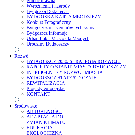
Pomoc prawna
Wyróżnienia i nagrody
Bydgoska Rodzina 3+
BYDGOSKA KARTA MŁODZIEŻY
Konkurs Fotograficzny
Bydgoszcz miastem równych szans
Bydgoszcz Informuje
Urban Lab - Miasto dla Młodych
Urodziny Bydgoszczy
Rozwój
BYDGOSZCZ 2030. STRATEGIA ROZWOJU
RAPORTY O STANIE MIASTA BYDGOSZCZY
INTELIGENTNY ROZWÓJ MIASTA
BYDGOSZCZ STATYSTYCZNIE
REWITALIZACJA
Projekty europejskie
KONTAKT
Środowisko
AKTUALNOŚCI
ADAPTACJA DO
ZMIAN KLIMATU
EDUKACJA
EKOLOGICZNA