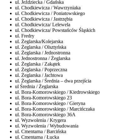
ul. Jeździecka / Gdańska
ul. Chodkiewicza / Wawrzyniaka
ul. Chodkiewicza / Poniatowskiego
ul. Chodkiewicza / Jastrzębia
ul. Chodkiewicza/ Lelewela
ul. Chodkiewicza/ Powstańców Śląskich
ul. Fredry
ul. Żeglarska/Kolejarska
ul. Żeglarska / Olsztyńska
ul. Żeglarska / Jednostronna
ul. Jednostronna / Żeglarska
ul. Żeglarska / Zakątek
ul. Żeglarska / Poprzeczna
ul. Żeglarska / Jachtowa
ul. Żeglarska / Średnia – dwa przejścia
ul Średnia / Żeglarska
ul. Bora-Komorowskiego / Kiedrowskiego
ul. Bora-Komorowskiego 23
ul. Bora-Komorowskiego / Gieryna
ul. Bora-Komorowskiego / Marcińczaka
ul. Bora-Komorowskiego 36A
ul. Wyzwolenia / Krygera
ul. Wyzwolenia / Wybudowania
ul. Cmentarna / Barcińska
ul. Cmentarna / Łucka