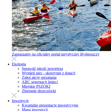
Zapraszamy na oficjalny portal turystyczny Bydgoszczy
Ekologia
Sprawdź jakość powietrza
Wymień piec - skorzystaj z dotacji
Zgłoś akcję sprzątania
ABC segregacji śmieci
Miejskie PSZOKI
Zbieranie deszczówki
Inwestycje
Kwartalne prezentacje inwestycyjne
Mapa inwestycji