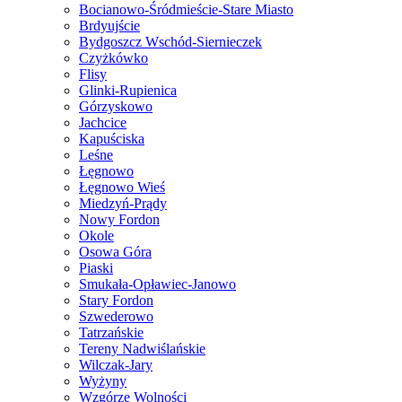
Bocianowo-Śródmieście-Stare Miasto
Brdyujście
Bydgoszcz Wschód-Siernieczek
Czyżkówko
Flisy
Glinki-Rupienica
Górzyskowo
Jachcice
Kapuściska
Leśne
Łęgnowo
Łęgnowo Wieś
Miedzyń-Prądy
Nowy Fordon
Okole
Osowa Góra
Piaski
Smukała-Opławiec-Janowo
Stary Fordon
Szwederowo
Tatrzańskie
Tereny Nadwiślańskie
Wilczak-Jary
Wyżyny
Wzgórze Wolności