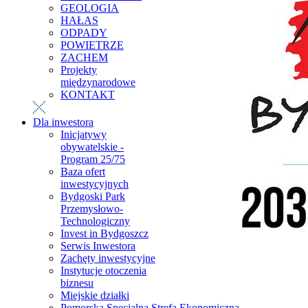
GEOLOGIA
HAŁAS
ODPADY
POWIETRZE
ZACHEM
Projekty
międzynarodowe
KONTAKT
Dla inwestora
Inicjatywy
obywatelskie -
Program 25/75
Baza ofert
inwestycyjnych
Bydgoski Park
Przemysłowo-
Technologiczny
Invest in Bydgoszcz
Serwis Inwestora
Zachęty inwestycyjne
Instytucje otoczenia
biznesu
Miejskie działki
Pomorska Specjalna Strefa Ekonomiczna