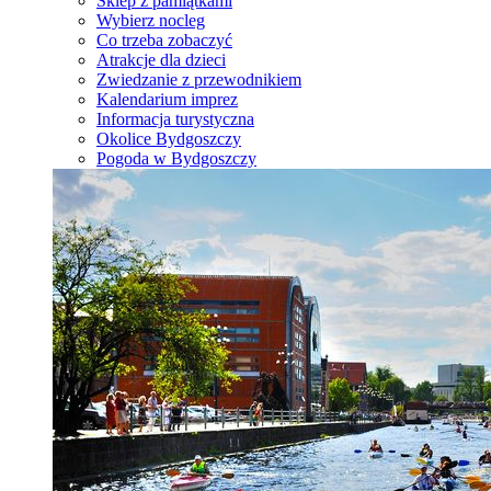
Sklep z pamiątkami
Wybierz nocleg
Co trzeba zobaczyć
Atrakcje dla dzieci
Zwiedzanie z przewodnikiem
Kalendarium imprez
Informacja turystyczna
Okolice Bydgoszczy
Pogoda w Bydgoszczy