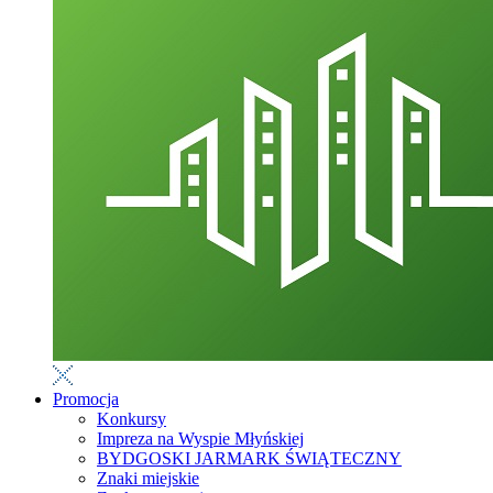
Promocja
Konkursy
Impreza na Wyspie Młyńskiej
BYDGOSKI JARMARK ŚWIĄTECZNY
Znaki miejskie