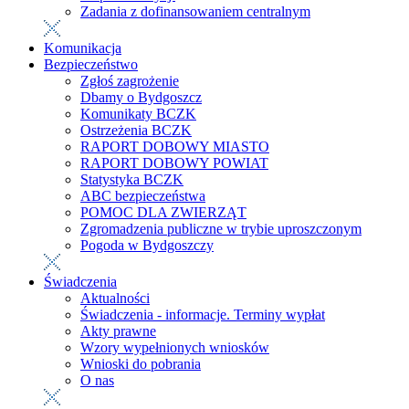
Zadania z dofinansowaniem centralnym
Komunikacja
Bezpieczeństwo
Zgłoś zagrożenie
Dbamy o Bydgoszcz
Komunikaty BCZK
Ostrzeżenia BCZK
RAPORT DOBOWY MIASTO
RAPORT DOBOWY POWIAT
Statystyka BCZK
ABC bezpieczeństwa
POMOC DLA ZWIERZĄT
Zgromadzenia publiczne w trybie uproszczonym
Pogoda w Bydgoszczy
Świadczenia
Aktualności
Świadczenia - informacje. Terminy wypłat
Akty prawne
Wzory wypełnionych wniosków
Wnioski do pobrania
O nas