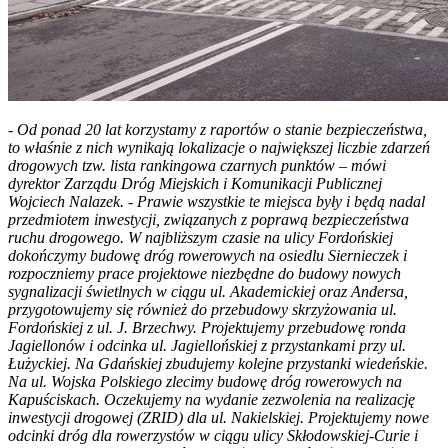
- Od ponad 20 lat korzystamy z raportów o stanie bezpieczeństwa,
to właśnie z nich wynikają lokalizacje o największej liczbie zdarzeń
drogowych tzw. lista rankingowa czarnych punktów
– mówi
dyrektor Zarządu Dróg Miejskich i Komunikacji Publicznej
Wojciech Nalazek. -
Prawie wszystkie te miejsca były i będą nadal
przedmiotem inwestycji, związanych z poprawą bezpieczeństwa
ruchu drogowego. W najbliższym czasie na ulicy Fordońskiej
dokończymy budowę dróg rowerowych na osiedlu Siernieczek i
rozpoczniemy prace projektowe niezbędne do budowy nowych
sygnalizacji świetlnych w ciągu ul. Akademickiej oraz Andersa,
przygotowujemy się również do przebudowy skrzyżowania ul.
Fordońskiej z ul. J. Brzechwy. Projektujemy przebudowę ronda
Jagiellonów i odcinka ul. Jagiellońskiej z przystankami przy ul.
Łużyckiej. Na Gdańskiej zbudujemy kolejne przystanki wiedeńskie.
Na ul. Wojska Polskiego zlecimy budowę dróg rowerowych na
Kapuściskach. Oczekujemy na wydanie zezwolenia na realizację
inwestycji drogowej (ZRID) dla ul. Nakielskiej. Projektujemy nowe
odcinki dróg dla rowerzystów w ciągu ulicy Skłodowskiej-Curie i