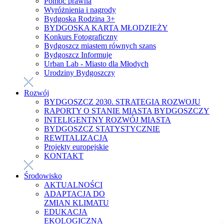
Pomoc prawna
Wyróżnienia i nagrody
Bydgoska Rodzina 3+
BYDGOSKA KARTA MŁODZIEŻY
Konkurs Fotograficzny
Bydgoszcz miastem równych szans
Bydgoszcz Informuje
Urban Lab - Miasto dla Młodych
Urodziny Bydgoszczy
Rozwój
BYDGOSZCZ 2030. STRATEGIA ROZWOJU
RAPORTY O STANIE MIASTA BYDGOSZCZY
INTELIGENTNY ROZWÓJ MIASTA
BYDGOSZCZ STATYSTYCZNIE
REWITALIZACJA
Projekty europejskie
KONTAKT
Środowisko
AKTUALNOŚCI
ADAPTACJA DO
ZMIAN KLIMATU
EDUKACJA
EKOLOGICZNA