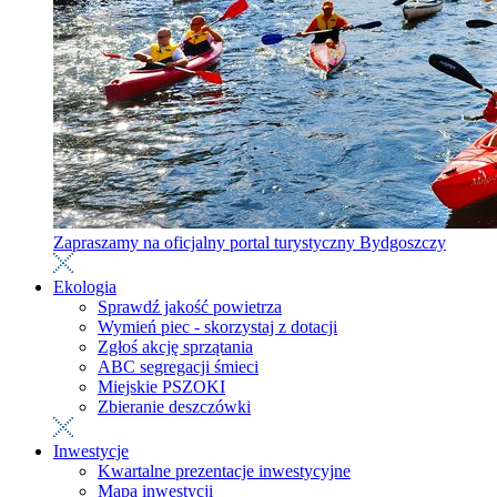
Zapraszamy na oficjalny portal turystyczny Bydgoszczy
Ekologia
Sprawdź jakość powietrza
Wymień piec - skorzystaj z dotacji
Zgłoś akcję sprzątania
ABC segregacji śmieci
Miejskie PSZOKI
Zbieranie deszczówki
Inwestycje
Kwartalne prezentacje inwestycyjne
Mapa inwestycji