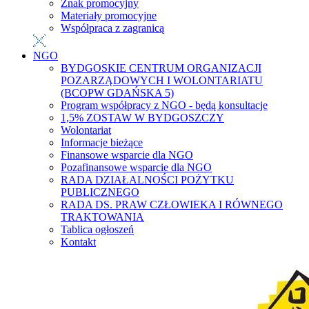
Znak promocyjny
Materiały promocyjne
Współpraca z zagranicą
NGO
BYDGOSKIE CENTRUM ORGANIZACJI
POZARZĄDOWYCH I WOLONTARIATU
(BCOPW GDAŃSKA 5)
Program współpracy z NGO - będą konsultacje
1,5% ZOSTAW W BYDGOSZCZY
Wolontariat
Informacje bieżące
Finansowe wsparcie dla NGO
Pozafinansowe wsparcie dla NGO
RADA DZIAŁALNOŚCI POŻYTKU
PUBLICZNEGO
RADA DS. PRAW CZŁOWIEKA I RÓWNEGO
TRAKTOWANIA
Tablica ogłoszeń
Kontakt