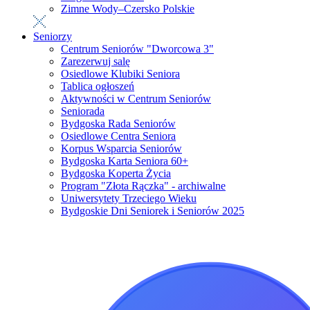
Zimne Wody–Czersko Polskie
Seniorzy
Centrum Seniorów "Dworcowa 3"
Zarezerwuj salę
Osiedlowe Klubiki Seniora
Tablica ogłoszeń
Aktywności w Centrum Seniorów
Seniorada
Bydgoska Rada Seniorów
Osiedlowe Centra Seniora
Korpus Wsparcia Seniorów
Bydgoska Karta Seniora 60+
Bydgoska Koperta Życia
Program "Złota Rączka" - archiwalne
Uniwersytety Trzeciego Wieku
Bydgoskie Dni Seniorek i Seniorów 2025