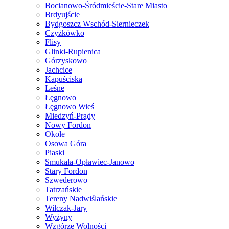
Bocianowo-Śródmieście-Stare Miasto
Brdyujście
Bydgoszcz Wschód-Siernieczek
Czyżkówko
Flisy
Glinki-Rupienica
Górzyskowo
Jachcice
Kapuściska
Leśne
Łęgnowo
Łęgnowo Wieś
Miedzyń-Prądy
Nowy Fordon
Okole
Osowa Góra
Piaski
Smukała-Opławiec-Janowo
Stary Fordon
Szwederowo
Tatrzańskie
Tereny Nadwiślańskie
Wilczak-Jary
Wyżyny
Wzgórze Wolności