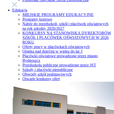
Edukacja
MIEJSKIE PROGRAMY EDUKACYJNE
Programy krajowe
Nabór do przedszkoli, szkół i placówek oświatowych
na rok szkolny 2026/2027
KONKURSY NA STANOWISKA DYREKTORÓW
SZKÓŁ I PLACÓWEK OŚWIATOWYCH W 2026
ROKU
Oferty pracy w placówkach oświatowych
Opieka nad dziećmi w wieku do lat 3
Placówki oświatowe prowadzone przez miasto
Bydgoszcz
Przedszkola publiczne prowadzone przez JST
Szkoły i placówki niepubliczne
Obwody szkół podstawowych
Otwarte konkursy ofert