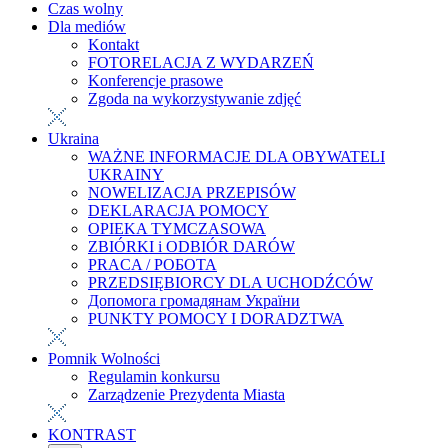
Czas wolny
Dla mediów
Kontakt
FOTORELACJA Z WYDARZEŃ
Konferencje prasowe
Zgoda na wykorzystywanie zdjęć
Ukraina
WAŻNE INFORMACJE DLA OBYWATELI
UKRAINY
NOWELIZACJA PRZEPISÓW
DEKLARACJA POMOCY
OPIEKA TYMCZASOWA
ZBIÓRKI i ODBIÓR DARÓW
PRACA / РОБОТА
PRZEDSIĘBIORCY DLA UCHODŹCÓW
Допомога громадянам України
PUNKTY POMOCY I DORADZTWA
Pomnik Wolności
Regulamin konkursu
Zarządzenie Prezydenta Miasta
KONTRAST