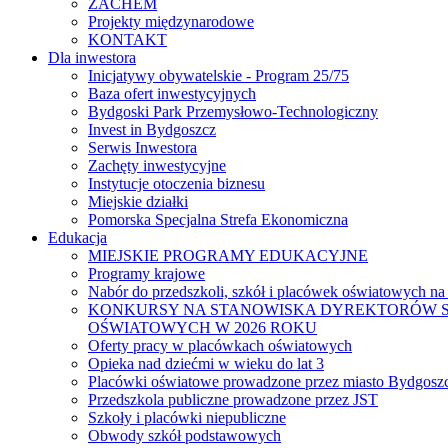
ZACHEM
Projekty międzynarodowe
KONTAKT
Dla inwestora
Inicjatywy obywatelskie - Program 25/75
Baza ofert inwestycyjnych
Bydgoski Park Przemysłowo-Technologiczny
Invest in Bydgoszcz
Serwis Inwestora
Zachęty inwestycyjne
Instytucje otoczenia biznesu
Miejskie działki
Pomorska Specjalna Strefa Ekonomiczna
Edukacja
MIEJSKIE PROGRAMY EDUKACYJNE
Programy krajowe
Nabór do przedszkoli, szkół i placówek oświatowych na
KONKURSY NA STANOWISKA DYREKTORÓW S
OŚWIATOWYCH W 2026 ROKU
Oferty pracy w placówkach oświatowych
Opieka nad dziećmi w wieku do lat 3
Placówki oświatowe prowadzone przez miasto Bydgosz
Przedszkola publiczne prowadzone przez JST
Szkoły i placówki niepubliczne
Obwody szkół podstawowych