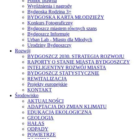
Pomoc prawna
Wyróżnienia i nagrody
Bydgoska Rodzina 3+
BYDGOSKA KARTA MŁODZIEŻY
Konkurs Fotograficzny
Bydgoszcz miastem równych szans
Bydgoszcz Informuje
Urban Lab - Miasto dla Młodych
Urodziny Bydgoszczy
Rozwój
BYDGOSZCZ 2030. STRATEGIA ROZWOJU
RAPORTY O STANIE MIASTA BYDGOSZCZY
INTELIGENTNY ROZWÓJ MIASTA
BYDGOSZCZ STATYSTYCZNIE
REWITALIZACJA
Projekty europejskie
KONTAKT
Środowisko
AKTUALNOŚCI
ADAPTACJA DO ZMIAN KLIMATU
EDUKACJA EKOLOGICZNA
GEOLOGIA
HAŁAS
ODPADY
POWIETRZE