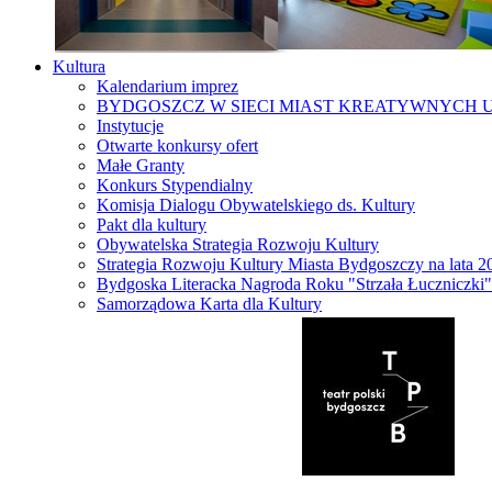
Kultura
Kalendarium imprez
BYDGOSZCZ W SIECI MIAST KREATYWNYCH 
Instytucje
Otwarte konkursy ofert
Małe Granty
Konkurs Stypendialny
Komisja Dialogu Obywatelskiego ds. Kultury
Pakt dla kultury
Obywatelska Strategia Rozwoju Kultury
Strategia Rozwoju Kultury Miasta Bydgoszczy na lata 
Bydgoska Literacka Nagroda Roku "Strzała Łuczniczki"
Samorządowa Karta dla Kultury