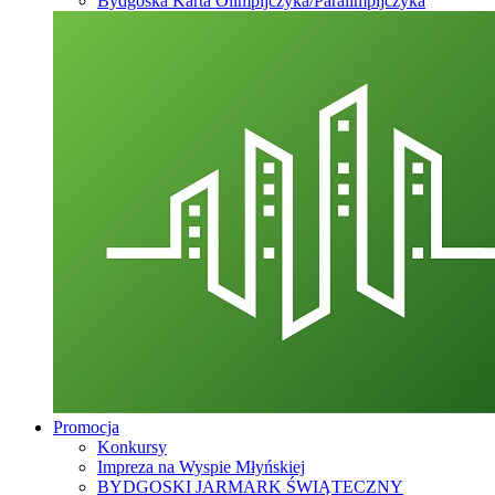
Bydgoska Karta Olimpijczyka/Paralimpijczyka
Promocja
Konkursy
Impreza na Wyspie Młyńskiej
BYDGOSKI JARMARK ŚWIĄTECZNY