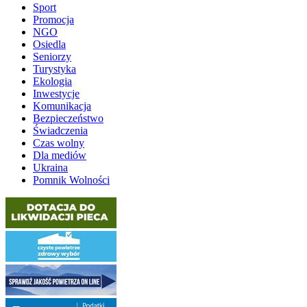
Sport
Promocja
NGO
Osiedla
Seniorzy
Turystyka
Ekologia
Inwestycje
Komunikacja
Bezpieczeństwo
Świadczenia
Czas wolny
Dla mediów
Ukraina
Pomnik Wolności