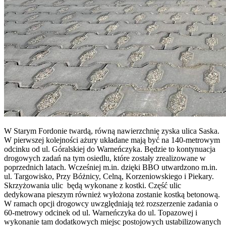
W Starym Fordonie twardą, równą nawierzchnię zyska ulica Saska.
W pierwszej kolejności ażury układane mają być na 140-metrowym
odcinku od ul. Góralskiej do Warneńczyka. Będzie to kontynuacja
drogowych zadań na tym osiedlu, które zostały zrealizowane w
poprzednich latach. Wcześniej m.in. dzięki BBO utwardzono m.in.
ul. Targowisko, Przy Bóżnicy, Celną, Korzeniowskiego i Piekary.
Skrzyżowania ulic będą wykonane z kostki. Część ulic
dedykowana pieszym również wyłożona zostanie kostką betonową.
W ramach opcji drogowcy uwzględniają też rozszerzenie zadania o
60-metrowy odcinek od ul. Warneńczyka do ul. Topazowej i
wykonanie tam dodatkowych miejsc postojowych ustabilizowanych