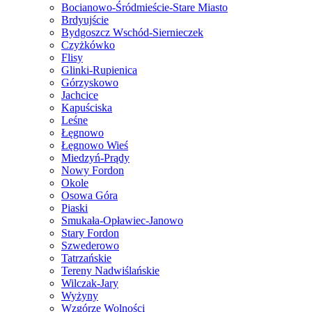
Bocianowo-Śródmieście-Stare Miasto
Brdyujście
Bydgoszcz Wschód-Siernieczek
Czyżkówko
Flisy
Glinki-Rupienica
Górzyskowo
Jachcice
Kapuściska
Leśne
Łęgnowo
Łęgnowo Wieś
Miedzyń-Prądy
Nowy Fordon
Okole
Osowa Góra
Piaski
Smukała-Opławiec-Janowo
Stary Fordon
Szwederowo
Tatrzańskie
Tereny Nadwiślańskie
Wilczak-Jary
Wyżyny
Wzgórze Wolności