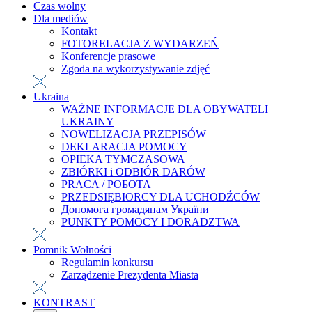
Czas wolny
Dla mediów
Kontakt
FOTORELACJA Z WYDARZEŃ
Konferencje prasowe
Zgoda na wykorzystywanie zdjęć
Ukraina
WAŻNE INFORMACJE DLA OBYWATELI
UKRAINY
NOWELIZACJA PRZEPISÓW
DEKLARACJA POMOCY
OPIEKA TYMCZASOWA
ZBIÓRKI i ODBIÓR DARÓW
PRACA / РОБОТА
PRZEDSIĘBIORCY DLA UCHODŹCÓW
Допомога громадянам України
PUNKTY POMOCY I DORADZTWA
Pomnik Wolności
Regulamin konkursu
Zarządzenie Prezydenta Miasta
KONTRAST