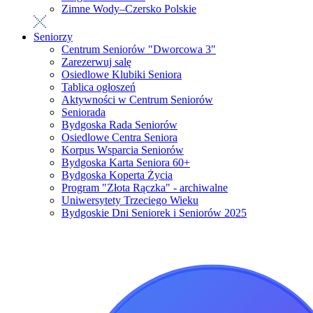
Zimne Wody–Czersko Polskie
Seniorzy
Centrum Seniorów "Dworcowa 3"
Zarezerwuj salę
Osiedlowe Klubiki Seniora
Tablica ogłoszeń
Aktywności w Centrum Seniorów
Seniorada
Bydgoska Rada Seniorów
Osiedlowe Centra Seniora
Korpus Wsparcia Seniorów
Bydgoska Karta Seniora 60+
Bydgoska Koperta Życia
Program "Złota Rączka" - archiwalne
Uniwersytety Trzeciego Wieku
Bydgoskie Dni Seniorek i Seniorów 2025