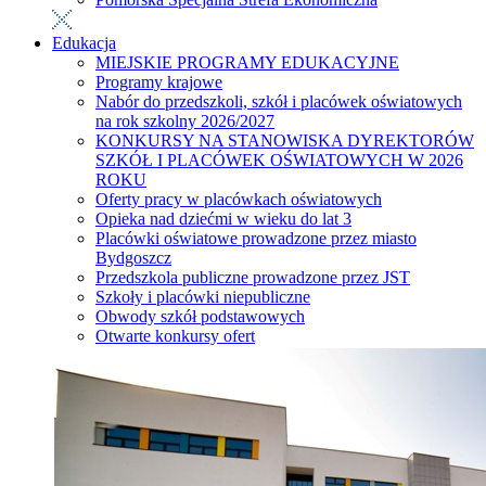
Edukacja
MIEJSKIE PROGRAMY EDUKACYJNE
Programy krajowe
Nabór do przedszkoli, szkół i placówek oświatowych
na rok szkolny 2026/2027
KONKURSY NA STANOWISKA DYREKTORÓW
SZKÓŁ I PLACÓWEK OŚWIATOWYCH W 2026
ROKU
Oferty pracy w placówkach oświatowych
Opieka nad dziećmi w wieku do lat 3
Placówki oświatowe prowadzone przez miasto
Bydgoszcz
Przedszkola publiczne prowadzone przez JST
Szkoły i placówki niepubliczne
Obwody szkół podstawowych
Otwarte konkursy ofert