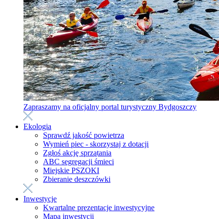
Zapraszamy na oficjalny portal turystyczny Bydgoszczy
Ekologia
Sprawdź jakość powietrza
Wymień piec - skorzystaj z dotacji
Zgłoś akcję sprzątania
ABC segregacji śmieci
Miejskie PSZOKI
Zbieranie deszczówki
Inwestycje
Kwartalne prezentacje inwestycyjne
Mapa inwestycji