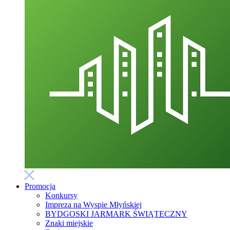
Promocja
Konkursy
Impreza na Wyspie Młyńskiej
BYDGOSKI JARMARK ŚWIĄTECZNY
Znaki miejskie