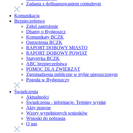
Zadania z dofinansowaniem centralnym
Komunikacja
Bezpieczeństwo
Zgłoś zagrożenie
Dbamy o Bydgoszcz
Komunikaty BCZK
Ostrzeżenia BCZK
RAPORT DOBOWY MIASTO
RAPORT DOBOWY POWIAT
Statystyka BCZK
ABC bezpieczeństwa
POMOC DLA ZWIERZĄT
Zgromadzenia publiczne w trybie uproszczonym
Pogoda w Bydgoszczy
Świadczenia
Aktualności
Świadczenia - informacje. Terminy wypłat
Akty prawne
Wzory wypełnionych wniosków
Wnioski do pobrania
O nas