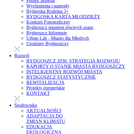
Pomoc prawna
Wyróżnienia i nagrody
Bydgoska Rodzina 3+
BYDGOSKA KARTA MŁODZIEŻY
Konkurs Fotograficzny
Bydgoszcz miastem równych szans
Bydgoszcz Informuje
Urban Lab - Miasto dla Młodych
Urodziny Bydgoszczy
Rozwój
BYDGOSZCZ 2030. STRATEGIA ROZWOJU
RAPORTY O STANIE MIASTA BYDGOSZCZY
INTELIGENTNY ROZWÓJ MIASTA
BYDGOSZCZ STATYSTYCZNIE
REWITALIZACJA
Projekty europejskie
KONTAKT
Środowisko
AKTUALNOŚCI
ADAPTACJA DO
ZMIAN KLIMATU
EDUKACJA
EKOLOGICZNA