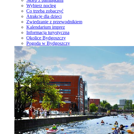
Sklep z pamiątkami
Wybierz nocleg
Co trzeba zobaczyć
Atrakcje dla dzieci
Zwiedzanie z przewodnikiem
Kalendarium imprez
Informacja turystyczna
Okolice Bydgoszczy
Pogoda w Bydgoszczy