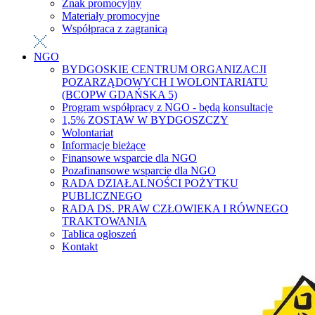
Znak promocyjny
Materiały promocyjne
Współpraca z zagranicą
NGO
BYDGOSKIE CENTRUM ORGANIZACJI
POZARZĄDOWYCH I WOLONTARIATU
(BCOPW GDAŃSKA 5)
Program współpracy z NGO - będą konsultacje
1,5% ZOSTAW W BYDGOSZCZY
Wolontariat
Informacje bieżące
Finansowe wsparcie dla NGO
Pozafinansowe wsparcie dla NGO
RADA DZIAŁALNOŚCI POŻYTKU
PUBLICZNEGO
RADA DS. PRAW CZŁOWIEKA I RÓWNEGO
TRAKTOWANIA
Tablica ogłoszeń
Kontakt