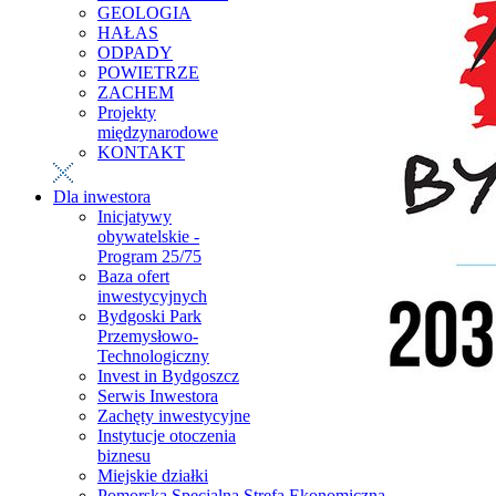
GEOLOGIA
HAŁAS
ODPADY
POWIETRZE
ZACHEM
Projekty
międzynarodowe
KONTAKT
Dla inwestora
Inicjatywy
obywatelskie -
Program 25/75
Baza ofert
inwestycyjnych
Bydgoski Park
Przemysłowo-
Technologiczny
Invest in Bydgoszcz
Serwis Inwestora
Zachęty inwestycyjne
Instytucje otoczenia
biznesu
Miejskie działki
Pomorska Specjalna Strefa Ekonomiczna