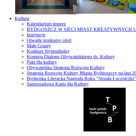
Kultura
Kalendarium imprez
BYDGOSZCZ W SIECI MIAST KREATYWNYCH 
Instytucje
Otwarte konkursy ofert
Małe Granty
Konkurs Stypendialny
Komisja Dialogu Obywatelskiego ds. Kultury
Pakt dla kultury
Obywatelska Strategia Rozwoju Kultury
Strategia Rozwoju Kultury Miasta Bydgoszczy na lata 
Bydgoska Literacka Nagroda Roku "Strzała Łuczniczki"
Samorządowa Karta dla Kultury