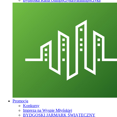
Bydgoska Karta Olimpijczyka/Paralimpijczyka
Promocja
Konkursy
Impreza na Wyspie Młyńskiej
BYDGOSKI JARMARK ŚWIĄTECZNY