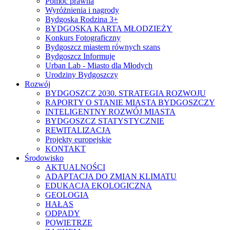
Pomoc prawna
Wyróżnienia i nagrody
Bydgoska Rodzina 3+
BYDGOSKA KARTA MŁODZIEŻY
Konkurs Fotograficzny
Bydgoszcz miastem równych szans
Bydgoszcz Informuje
Urban Lab - Miasto dla Młodych
Urodziny Bydgoszczy
Rozwój
BYDGOSZCZ 2030. STRATEGIA ROZWOJU
RAPORTY O STANIE MIASTA BYDGOSZCZY
INTELIGENTNY ROZWÓJ MIASTA
BYDGOSZCZ STATYSTYCZNIE
REWITALIZACJA
Projekty europejskie
KONTAKT
Środowisko
AKTUALNOŚCI
ADAPTACJA DO ZMIAN KLIMATU
EDUKACJA EKOLOGICZNA
GEOLOGIA
HAŁAS
ODPADY
POWIETRZE