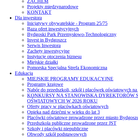
ZACHEM
Projekty międzynarodowe
KONTAKT
Dla inwestora
Inicjatywy obywatelskie - Program 25/75
Baza ofert inwestycyjnych
Bydgoski Park Przemysłowo-Technologiczny
Invest in Bydgoszcz
Serwis Inwestora
Zachęty inwestycyjne
Instytucje otoczenia biznesu
Miejskie działki
Pomorska Specjalna Strefa Ekonomiczna
Edukacja
MIEJSKIE PROGRAMY EDUKACYJNE
Programy krajowe
Nabór do przedszkoli, szkół i placówek oświatowych na
KONKURSY NA STANOWISKA DYREKTORÓW S
OŚWIATOWYCH W 2026 ROKU
Oferty pracy w placówkach oświatowych
Opieka nad dziećmi w wieku do lat 3
Placówki oświatowe prowadzone przez miasto Bydgosz
Przedszkola publiczne prowadzone przez JST
Szkoły i placówki niepubliczne
Obwody szkół podstawowych