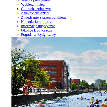
Sklep z pamiątkami
Wybierz nocleg
Co trzeba zobaczyć
Atrakcje dla dzieci
Zwiedzanie z przewodnikiem
Kalendarium imprez
Informacja turystyczna
Okolice Bydgoszczy
Pogoda w Bydgoszczy