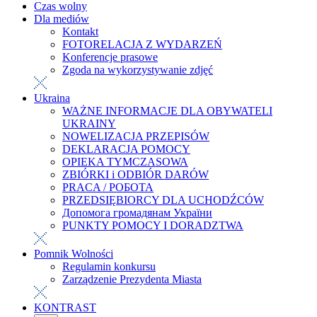
Czas wolny
Dla mediów
Kontakt
FOTORELACJA Z WYDARZEŃ
Konferencje prasowe
Zgoda na wykorzystywanie zdjęć
Ukraina
WAŻNE INFORMACJE DLA OBYWATELI
UKRAINY
NOWELIZACJA PRZEPISÓW
DEKLARACJA POMOCY
OPIEKA TYMCZASOWA
ZBIÓRKI i ODBIÓR DARÓW
PRACA / РОБОТА
PRZEDSIĘBIORCY DLA UCHODŹCÓW
Допомога громадянам України
PUNKTY POMOCY I DORADZTWA
Pomnik Wolności
Regulamin konkursu
Zarządzenie Prezydenta Miasta
KONTRAST