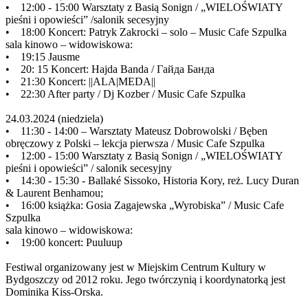
• 12:00 - 15:00 Warsztaty z Basią Sonign / „WIELOŚWIATY
pieśni i opowieści” /salonik secesyjny
• 18:00 Koncert: Patryk Zakrocki – solo – Music Cafe Szpulka
sala kinowo – widowiskowa:
• 19:15 Jausme
• 20: 15 Koncert: Hajda Banda / Гайда Банда
• 21:30 Koncert: ||ALA|MEDA||
• 22:30 After party / Dj Kozber / Music Cafe Szpulka
24.03.2024 (niedziela)
• 11:30 - 14:00 – Warsztaty Mateusz Dobrowolski / Bęben
obręczowy z Polski – lekcja pierwsza / Music Cafe Szpulka
• 12:00 - 15:00 Warsztaty z Basią Sonign / „WIELOŚWIATY
pieśni i opowieści” / salonik secesyjny
• 14:30 - 15:30 - Ballaké Sissoko, Historia Kory, reż. Lucy Duran
& Laurent Benhamou;
• 16:00 książka: Gosia Zagajewska „Wyrobiska” / Music Cafe
Szpulka
sala kinowo – widowiskowa:
• 19:00 koncert: Puuluup
Festiwal organizowany jest w Miejskim Centrum Kultury w
Bydgoszczy od 2012 roku. Jego twórczynią i koordynatorką jest
Dominika Kiss-Orska.