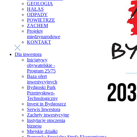
GEOLOGIA
HAŁAS
ODPADY
POWIETRZE
ZACHEM
Projekty
międzynarodowe
KONTAKT
Dla inwestora
Inicjatywy
obywatelskie -
Program 25/75
Baza ofert
inwestycyjnych
Bydgoski Park
Przemysłowo-
Technologiczny
Invest in Bydgoszcz
Serwis Inwestora
Zachęty inwestycyjne
Instytucje otoczenia
biznesu
Miejskie działki
Pomorska Specjalna Strefa Ekonomiczna