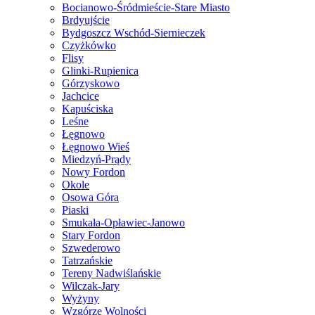
Bocianowo-Śródmieście-Stare Miasto
Brdyujście
Bydgoszcz Wschód-Siernieczek
Czyżkówko
Flisy
Glinki-Rupienica
Górzyskowo
Jachcice
Kapuściska
Leśne
Łęgnowo
Łęgnowo Wieś
Miedzyń-Prądy
Nowy Fordon
Okole
Osowa Góra
Piaski
Smukała-Opławiec-Janowo
Stary Fordon
Szwederowo
Tatrzańskie
Tereny Nadwiślańskie
Wilczak-Jary
Wyżyny
Wzgórze Wolności