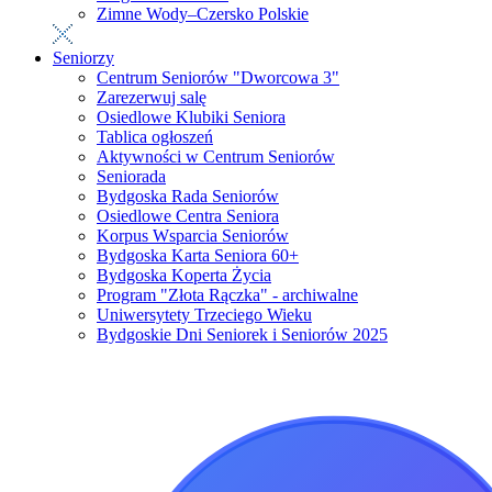
Zimne Wody–Czersko Polskie
Seniorzy
Centrum Seniorów "Dworcowa 3"
Zarezerwuj salę
Osiedlowe Klubiki Seniora
Tablica ogłoszeń
Aktywności w Centrum Seniorów
Seniorada
Bydgoska Rada Seniorów
Osiedlowe Centra Seniora
Korpus Wsparcia Seniorów
Bydgoska Karta Seniora 60+
Bydgoska Koperta Życia
Program "Złota Rączka" - archiwalne
Uniwersytety Trzeciego Wieku
Bydgoskie Dni Seniorek i Seniorów 2025