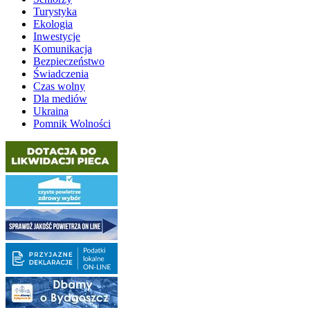
Turystyka
Ekologia
Inwestycje
Komunikacja
Bezpieczeństwo
Świadczenia
Czas wolny
Dla mediów
Ukraina
Pomnik Wolności