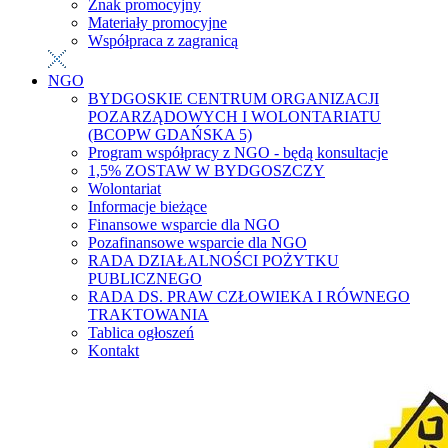
Znak promocyjny
Materiały promocyjne
Współpraca z zagranicą
NGO
BYDGOSKIE CENTRUM ORGANIZACJI
POZARZĄDOWYCH I WOLONTARIATU
(BCOPW GDAŃSKA 5)
Program współpracy z NGO - będą konsultacje
1,5% ZOSTAW W BYDGOSZCZY
Wolontariat
Informacje bieżące
Finansowe wsparcie dla NGO
Pozafinansowe wsparcie dla NGO
RADA DZIAŁALNOŚCI POŻYTKU
PUBLICZNEGO
RADA DS. PRAW CZŁOWIEKA I RÓWNEGO
TRAKTOWANIA
Tablica ogłoszeń
Kontakt