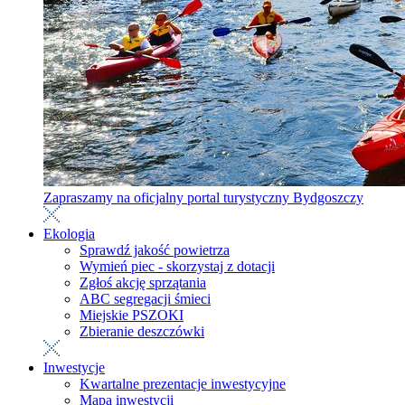
Zapraszamy na oficjalny portal turystyczny Bydgoszczy
Ekologia
Sprawdź jakość powietrza
Wymień piec - skorzystaj z dotacji
Zgłoś akcję sprzątania
ABC segregacji śmieci
Miejskie PSZOKI
Zbieranie deszczówki
Inwestycje
Kwartalne prezentacje inwestycyjne
Mapa inwestycji