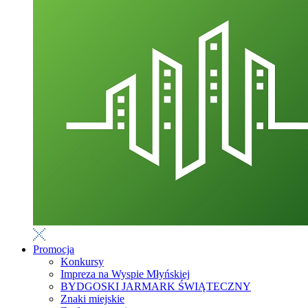
Promocja
Konkursy
Impreza na Wyspie Młyńskiej
BYDGOSKI JARMARK ŚWIĄTECZNY
Znaki miejskie