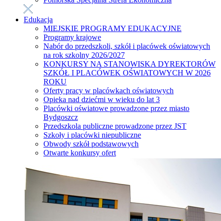
Edukacja
MIEJSKIE PROGRAMY EDUKACYJNE
Programy krajowe
Nabór do przedszkoli, szkół i placówek oświatowych
na rok szkolny 2026/2027
KONKURSY NA STANOWISKA DYREKTORÓW
SZKÓŁ I PLACÓWEK OŚWIATOWYCH W 2026
ROKU
Oferty pracy w placówkach oświatowych
Opieka nad dziećmi w wieku do lat 3
Placówki oświatowe prowadzone przez miasto
Bydgoszcz
Przedszkola publiczne prowadzone przez JST
Szkoły i placówki niepubliczne
Obwody szkół podstawowych
Otwarte konkursy ofert