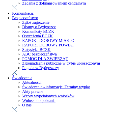
Zadania z dofinansowaniem centralnym
Komunikacja
Bezpieczeństwo
Zgłoś zagrożenie
Dbamy o Bydgoszcz
Komunikaty BCZK
Ostrzeżenia BCZK
RAPORT DOBOWY MIASTO
RAPORT DOBOWY POWIAT
Statystyka BCZK
ABC bezpieczeństwa
POMOC DLA ZWIERZĄT
Zgromadzenia publiczne w trybie uproszczonym
Pogoda w Bydgoszczy
Świadczenia
Aktualności
Świadczenia - informacje. Terminy wypłat
Akty prawne
Wzory wypełnionych wniosków
Wnioski do pobrania
O nas