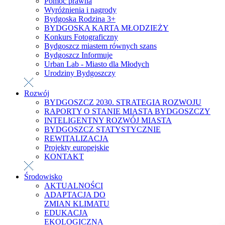
Pomoc prawna
Wyróżnienia i nagrody
Bydgoska Rodzina 3+
BYDGOSKA KARTA MŁODZIEŻY
Konkurs Fotograficzny
Bydgoszcz miastem równych szans
Bydgoszcz Informuje
Urban Lab - Miasto dla Młodych
Urodziny Bydgoszczy
Rozwój
BYDGOSZCZ 2030. STRATEGIA ROZWOJU
RAPORTY O STANIE MIASTA BYDGOSZCZY
INTELIGENTNY ROZWÓJ MIASTA
BYDGOSZCZ STATYSTYCZNIE
REWITALIZACJA
Projekty europejskie
KONTAKT
Środowisko
AKTUALNOŚCI
ADAPTACJA DO
ZMIAN KLIMATU
EDUKACJA
EKOLOGICZNA