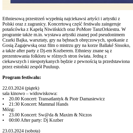
Ethniesową przestrzeń wypełnią najciekawsi artyści i artystki z
Polski oraz z zagranicy. Koncertową część festiwalu zaingeruje
potańcówka z Kapelą Niwińskich oraz PoMore TanzOrkiestra. W
programie także m.in. wystawa artystki znanej pod pseudonimem
Czarki Bajka, warsztaty, gry na bębnach obręczowych, spotkanie z
Gosią Zagajewską oraz film o mistrzu gry na korze Ballaké Sissoko,
a także after party z Dj-em Kozberem. Ethniesy znane są z
prezentowania folkloru w różnych stron świata. Jedną z
ciekawszych i niespotykanych będzie z pewnością ta przedstawiona
przez estoński zespół Puuluup.
Program festiwalu:
22.03.2024 (piątek)
sala kinowo – widowiskowa:
• 20.00 Koncert: Transatlantyk & Piotr Damasiewicz
• 21:30 Koncert: Mammal Hands
Mózg:
• 23.00 Koncert: Sw@da & Maxim & Niczos
• 00:00 After party: Dj Kozber
23.03.2024 (sobota)