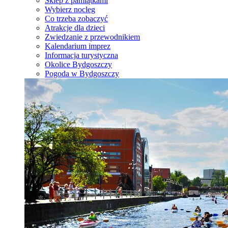
Sklep z pamiątkami
Wybierz nocleg
Co trzeba zobaczyć
Atrakcje dla dzieci
Zwiedzanie z przewodnikiem
Kalendarium imprez
Informacja turystyczna
Okolice Bydgoszczy
Pogoda w Bydgoszczy