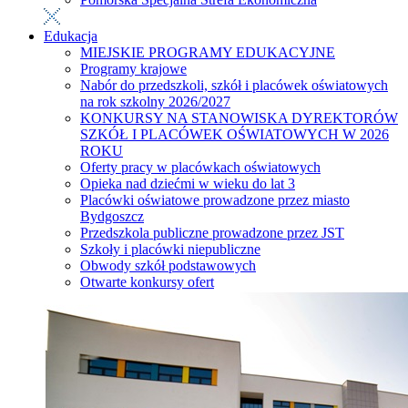
Edukacja
MIEJSKIE PROGRAMY EDUKACYJNE
Programy krajowe
Nabór do przedszkoli, szkół i placówek oświatowych
na rok szkolny 2026/2027
KONKURSY NA STANOWISKA DYREKTORÓW
SZKÓŁ I PLACÓWEK OŚWIATOWYCH W 2026
ROKU
Oferty pracy w placówkach oświatowych
Opieka nad dziećmi w wieku do lat 3
Placówki oświatowe prowadzone przez miasto
Bydgoszcz
Przedszkola publiczne prowadzone przez JST
Szkoły i placówki niepubliczne
Obwody szkół podstawowych
Otwarte konkursy ofert