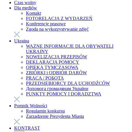
Czas wolny
Dla mediów
Kontakt
FOTORELACJA Z WYDARZEŃ
Konferencje prasowe
Zgoda na wykorzystywanie zdjęć
Ukraina
WAŻNE INFORMACJE DLA OBYWATELI
UKRAINY
NOWELIZACJA PRZEPISÓW
DEKLARACJA POMOCY
OPIEKA TYMCZASOWA
ZBIÓRKI i ODBIÓR DARÓW
PRACA / РОБОТА
PRZEDSIĘBIORCY DLA UCHODŹCÓW
Допомога громадянам України
PUNKTY POMOCY I DORADZTWA
Pomnik Wolności
Regulamin konkursu
Zarządzenie Prezydenta Miasta
KONTRAST