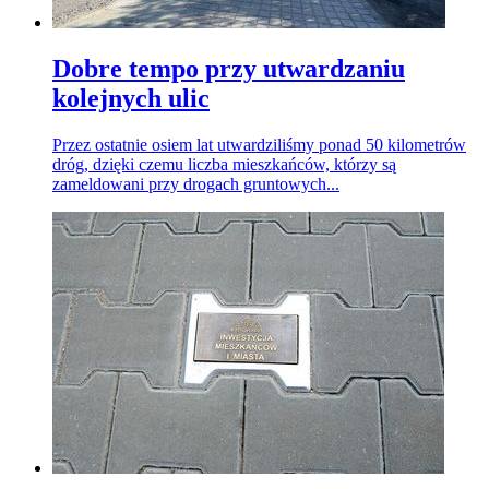
Dobre tempo przy utwardzaniu
kolejnych ulic
Przez ostatnie osiem lat utwardziliśmy ponad 50 kilometrów
dróg, dzięki czemu liczba mieszkańców, którzy są
zameldowani przy drogach gruntowych...