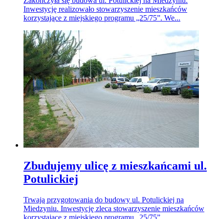
Zakończyła się budowa ul. Potulickiej na Miedzyniu.
Inwestycję realizowało stowarzyszenie mieszkańców
korzystające z miejskiego programu „25/75”. We...
Zbudujemy ulicę z mieszkańcami ul.
Potulickiej
Trwają przygotowania do budowy ul. Potulickiej na
Miedzyniu. Inwestycję zleca stowarzyszenie mieszkańców
korzystające z miejskiego programu „25/75”.