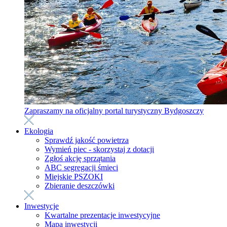
Zapraszamy na oficjalny portal turystyczny Bydgoszczy
Ekologia
Sprawdź jakość powietrza
Wymień piec - skorzystaj z dotacji
Zgłoś akcję sprzątania
ABC segregacji śmieci
Miejskie PSZOKI
Zbieranie deszczówki
Inwestycje
Kwartalne prezentacje inwestycyjne
Mapa inwestycji