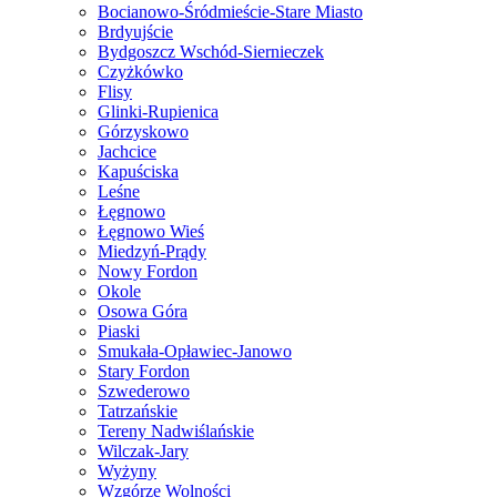
Bocianowo-Śródmieście-Stare Miasto
Brdyujście
Bydgoszcz Wschód-Siernieczek
Czyżkówko
Flisy
Glinki-Rupienica
Górzyskowo
Jachcice
Kapuściska
Leśne
Łęgnowo
Łęgnowo Wieś
Miedzyń-Prądy
Nowy Fordon
Okole
Osowa Góra
Piaski
Smukała-Opławiec-Janowo
Stary Fordon
Szwederowo
Tatrzańskie
Tereny Nadwiślańskie
Wilczak-Jary
Wyżyny
Wzgórze Wolności