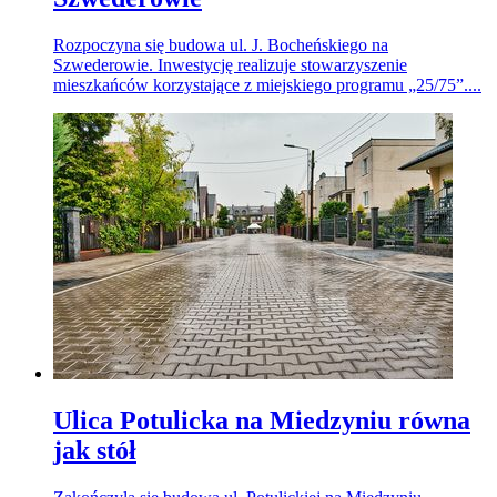
Rozpoczyna się budowa ul. J. Bocheńskiego na
Szwederowie. Inwestycję realizuje stowarzyszenie
mieszkańców korzystające z miejskiego programu „25/75”....
Ulica Potulicka na Miedzyniu równa
jak stół