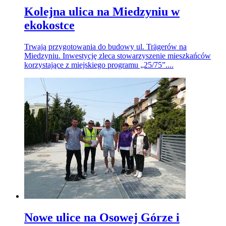
Kolejna ulica na Miedzyniu w
ekokostce
Trwają przygotowania do budowy ul. Trӓgerów na
Miedzyniu. Inwestycję zleca stowarzyszenie mieszkańców
korzystające z miejskiego programu „25/75”....
Nowe ulice na Osowej Górze i