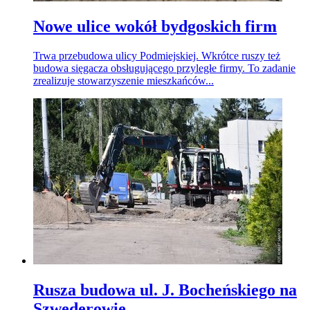
Nowe ulice wokół bydgoskich firm
Trwa przebudowa ulicy Podmiejskiej. Wkrótce ruszy też
budowa sięgacza obsługującego przyległe firmy. To zadanie
zrealizuje stowarzyszenie mieszkańców...
Rusza budowa ul. J. Bocheńskiego na
Szwederowie