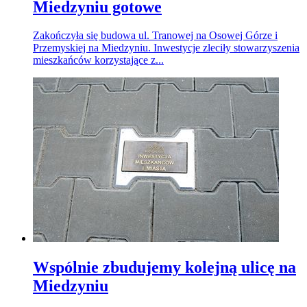
Miedzyniu gotowe
Zakończyła się budowa ul. Tranowej na Osowej Górze i
Przemyskiej na Miedzyniu. Inwestycje zleciły stowarzyszenia
mieszkańców korzystające z...
Wspólnie zbudujemy kolejną ulicę na
Miedzyniu