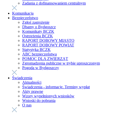
Zadania z dofinansowaniem centralnym
Komunikacja
Bezpieczeństwo
Zgłoś zagrożenie
Dbamy o Bydgoszcz
Komunikaty BCZK
Ostrzeżenia BCZK
RAPORT DOBOWY MIASTO
RAPORT DOBOWY POWIAT
Statystyka BCZK
ABC bezpieczeństwa
POMOC DLA ZWIERZĄT
Zgromadzenia publiczne w trybie uproszczonym
Pogoda w Bydgoszczy
Świadczenia
Aktualności
Świadczenia - informacje. Terminy wypłat
Akty prawne
Wzory wypełnionych wniosków
Wnioski do pobrania
O nas