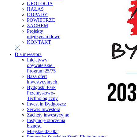
GEOLOGIA
HAŁAS
ODPADY
POWIETRZE
ZACHEM
Projekty
międzynarodowe
KONTAKT
Dla inwestora
Inicjatywy
obywatelskie -
Program 25/75
Baza ofert
inwestycyjnych
Bydgoski Park
Przemysłowo-
Technologiczny
Invest in Bydgoszcz
Serwis Inwestora
Zachęty inwestycyjne
Instytucje otoczenia
biznesu
Miejskie działki
Pomorska Specjalna Strefa Ekonomiczna