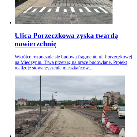
Ulica Porzeczkowa zyska twardą
nawierzchnię
Wkrótce rozpocznie się budowa fragmentu ul. Porzeczkowej
na Miedzyniu. Trwa przetarg na prace budowlane. Projekt
realizuje stowarzyszenie mieszkańców...