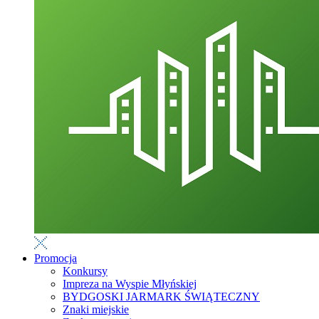
Promocja
Konkursy
Impreza na Wyspie Młyńskiej
BYDGOSKI JARMARK ŚWIĄTECZNY
Znaki miejskie