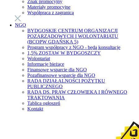
Znak promocyjny
Materiały promocyjne
Współpraca z zagranicą
NGO
BYDGOSKIE CENTRUM ORGANIZACJI
POZARZĄDOWYCH I WOLONTARIATU
(BCOPW GDAŃSKA 5)
Program współpracy z NGO - będą konsultacje
1,5% ZOSTAW W BYDGOSZCZY
Wolontariat
Informacje bieżące
Finansowe wsparcie dla NGO
Pozafinansowe wsparcie dla NGO
RADA DZIAŁALNOŚCI POŻYTKU
PUBLICZNEGO
RADA DS. PRAW CZŁOWIEKA I RÓWNEGO
TRAKTOWANIA
Tablica ogłoszeń
Kontakt