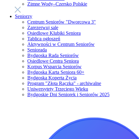
Zimne Wody–Czersko Polskie
Seniorzy
Centrum Seniorów "Dworcowa 3"
Zarezerwuj salę
Osiedlowe Klubiki Seniora
Tablica ogłoszeń
Aktywności w Centrum Seniorów
Seniorada
Bydgoska Rada Seniorów
Osiedlowe Centra Seniora
Korpus Wsparcia Seniorów
Bydgoska Karta Seniora 60+
Bydgoska Koperta Życia
Program "Złota Rączka" - archiwalne
Uniwersytety Trzeciego Wieku
Bydgoskie Dni Seniorek i Seniorów 2025