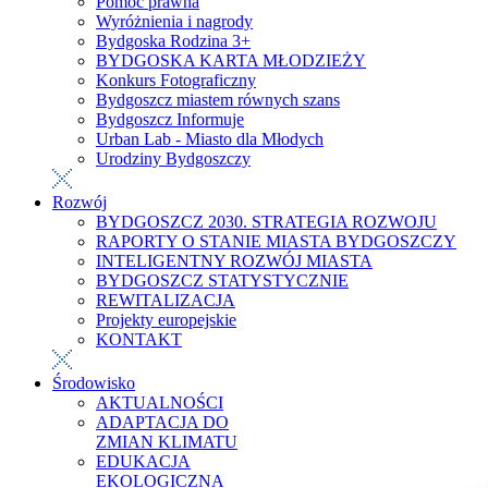
Pomoc prawna
Wyróżnienia i nagrody
Bydgoska Rodzina 3+
BYDGOSKA KARTA MŁODZIEŻY
Konkurs Fotograficzny
Bydgoszcz miastem równych szans
Bydgoszcz Informuje
Urban Lab - Miasto dla Młodych
Urodziny Bydgoszczy
Rozwój
BYDGOSZCZ 2030. STRATEGIA ROZWOJU
RAPORTY O STANIE MIASTA BYDGOSZCZY
INTELIGENTNY ROZWÓJ MIASTA
BYDGOSZCZ STATYSTYCZNIE
REWITALIZACJA
Projekty europejskie
KONTAKT
Środowisko
AKTUALNOŚCI
ADAPTACJA DO
ZMIAN KLIMATU
EDUKACJA
EKOLOGICZNA