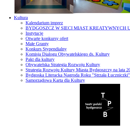
Kultura
Kalendarium imprez
BYDGOSZCZ W SIECI MIAST KREATYWNYCH 
Instytucje
Otwarte konkursy ofert
Małe Granty
Konkurs Stypendialny
Komisja Dialogu Obywatelskiego ds. Kultury
Pakt dla kultury
Obywatelska Strategia Rozwoju Kultury
Strategia Rozwoju Kultury Miasta Bydgoszczy na lata 
Bydgoska Literacka Nagroda Roku "Strzała Łuczniczki"
Samorządowa Karta dla Kultury