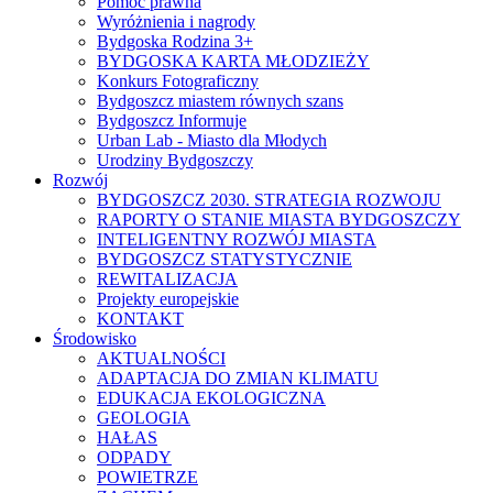
Pomoc prawna
Wyróżnienia i nagrody
Bydgoska Rodzina 3+
BYDGOSKA KARTA MŁODZIEŻY
Konkurs Fotograficzny
Bydgoszcz miastem równych szans
Bydgoszcz Informuje
Urban Lab - Miasto dla Młodych
Urodziny Bydgoszczy
Rozwój
BYDGOSZCZ 2030. STRATEGIA ROZWOJU
RAPORTY O STANIE MIASTA BYDGOSZCZY
INTELIGENTNY ROZWÓJ MIASTA
BYDGOSZCZ STATYSTYCZNIE
REWITALIZACJA
Projekty europejskie
KONTAKT
Środowisko
AKTUALNOŚCI
ADAPTACJA DO ZMIAN KLIMATU
EDUKACJA EKOLOGICZNA
GEOLOGIA
HAŁAS
ODPADY
POWIETRZE