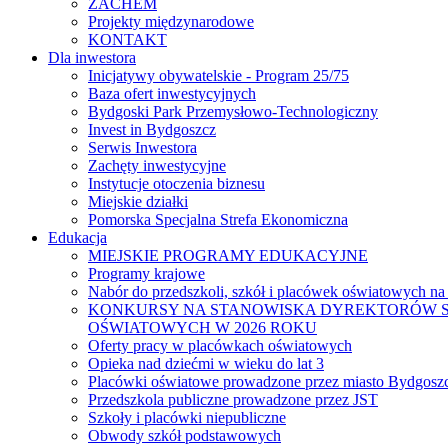
ZACHEM
Projekty międzynarodowe
KONTAKT
Dla inwestora
Inicjatywy obywatelskie - Program 25/75
Baza ofert inwestycyjnych
Bydgoski Park Przemysłowo-Technologiczny
Invest in Bydgoszcz
Serwis Inwestora
Zachęty inwestycyjne
Instytucje otoczenia biznesu
Miejskie działki
Pomorska Specjalna Strefa Ekonomiczna
Edukacja
MIEJSKIE PROGRAMY EDUKACYJNE
Programy krajowe
Nabór do przedszkoli, szkół i placówek oświatowych na
KONKURSY NA STANOWISKA DYREKTORÓW S
OŚWIATOWYCH W 2026 ROKU
Oferty pracy w placówkach oświatowych
Opieka nad dziećmi w wieku do lat 3
Placówki oświatowe prowadzone przez miasto Bydgosz
Przedszkola publiczne prowadzone przez JST
Szkoły i placówki niepubliczne
Obwody szkół podstawowych