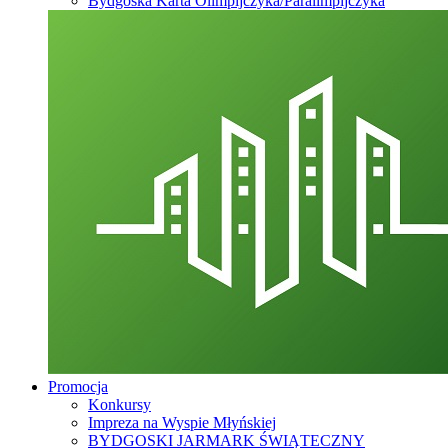
Bydgoska Karta Olimpijczyka/Paralimpijczyka
Promocja
Konkursy
Impreza na Wyspie Młyńskiej
BYDGOSKI JARMARK ŚWIĄTECZNY