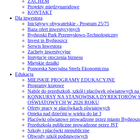
ZACHEM
Projekty międzynarodowe
KONTAKT
Dla inwestora
Inicjatywy obywatelskie - Program 25/75
Baza ofert inwestycyjnych
Bydgoski Park Przemysłowo-Technologiczny
Invest in Bydgoszcz
Serwis Inwestora
Zachęty inwestycyjne
Instytucje otoczenia biznesu
Miejskie działki
Pomorska Specjalna Strefa Ekonomiczna
Edukacja
MIEJSKIE PROGRAMY EDUKACYJNE
Programy krajowe
Nabór do przedszkoli, szkół i placówek oświatowych na
KONKURSY NA STANOWISKA DYREKTORÓW S
OŚWIATOWYCH W 2026 ROKU
Oferty pracy w placówkach oświatowych
Opieka nad dziećmi w wieku do lat 3
Placówki oświatowe prowadzone przez miasto Bydgosz
Przedszkola publiczne prowadzone przez JST
Szkoły i placówki niepubliczne
Obwody szkół podstawowych