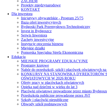
ZACHEM
Projekty międzynarodowe
KONTAKT
Dla inwestora
Inicjatywy obywatelskie - Program 25/75
Baza ofert inwestycyjnych
Bydgoski Park Przemysłowo-Technologiczny
Invest in Bydgoszcz
Serwis Inwestora
Zachęty inwestycyjne
Instytucje otoczenia biznesu
Miejskie działki
Pomorska Specjalna Strefa Ekonomiczna
Edukacja
MIEJSKIE PROGRAMY EDUKACYJNE
Programy krajowe
Nabór do przedszkoli, szkół i placówek oświatowych na
KONKURSY NA STANOWISKA DYREKTORÓW S
OŚWIATOWYCH W 2026 ROKU
Oferty pracy w placówkach oświatowych
Opieka nad dziećmi w wieku do lat 3
Placówki oświatowe prowadzone przez miasto Bydgosz
Przedszkola publiczne prowadzone przez JST
Szkoły i placówki niepubliczne
Obwody szkół podstawowych