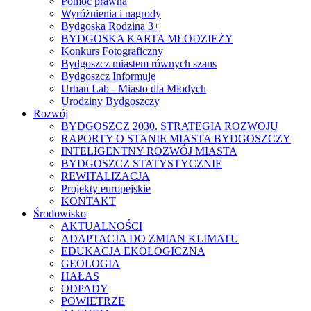
Pomoc prawna
Wyróżnienia i nagrody
Bydgoska Rodzina 3+
BYDGOSKA KARTA MŁODZIEŻY
Konkurs Fotograficzny
Bydgoszcz miastem równych szans
Bydgoszcz Informuje
Urban Lab - Miasto dla Młodych
Urodziny Bydgoszczy
Rozwój
BYDGOSZCZ 2030. STRATEGIA ROZWOJU
RAPORTY O STANIE MIASTA BYDGOSZCZY
INTELIGENTNY ROZWÓJ MIASTA
BYDGOSZCZ STATYSTYCZNIE
REWITALIZACJA
Projekty europejskie
KONTAKT
Środowisko
AKTUALNOŚCI
ADAPTACJA DO ZMIAN KLIMATU
EDUKACJA EKOLOGICZNA
GEOLOGIA
HAŁAS
ODPADY
POWIETRZE