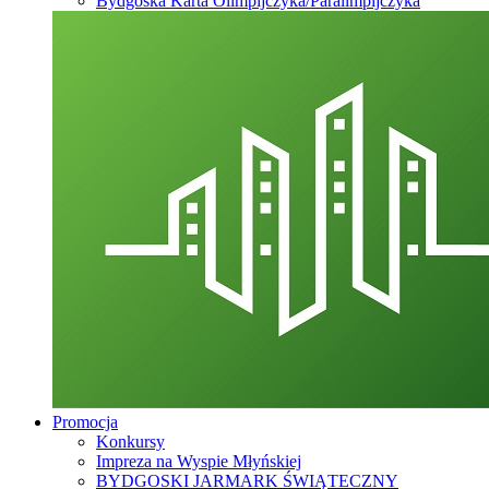
Bydgoska Karta Olimpijczyka/Paralimpijczyka
Promocja
Konkursy
Impreza na Wyspie Młyńskiej
BYDGOSKI JARMARK ŚWIĄTECZNY