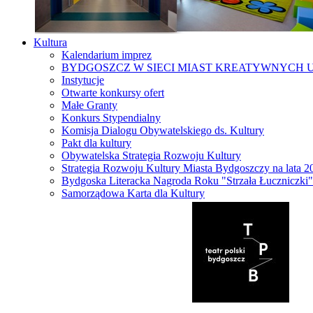
Kultura
Kalendarium imprez
BYDGOSZCZ W SIECI MIAST KREATYWNYCH 
Instytucje
Otwarte konkursy ofert
Małe Granty
Konkurs Stypendialny
Komisja Dialogu Obywatelskiego ds. Kultury
Pakt dla kultury
Obywatelska Strategia Rozwoju Kultury
Strategia Rozwoju Kultury Miasta Bydgoszczy na lata 
Bydgoska Literacka Nagroda Roku "Strzała Łuczniczki"
Samorządowa Karta dla Kultury