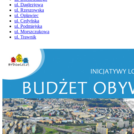
ul. Daglezjowa
ul. Rzeszowska
ul. Opławiec
ul. Cedyńska
ul. Podmiejska
ul. Morszczukowa
ul. Trawnik