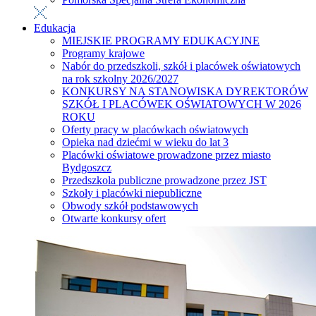
Edukacja
MIEJSKIE PROGRAMY EDUKACYJNE
Programy krajowe
Nabór do przedszkoli, szkół i placówek oświatowych
na rok szkolny 2026/2027
KONKURSY NA STANOWISKA DYREKTORÓW
SZKÓŁ I PLACÓWEK OŚWIATOWYCH W 2026
ROKU
Oferty pracy w placówkach oświatowych
Opieka nad dziećmi w wieku do lat 3
Placówki oświatowe prowadzone przez miasto
Bydgoszcz
Przedszkola publiczne prowadzone przez JST
Szkoły i placówki niepubliczne
Obwody szkół podstawowych
Otwarte konkursy ofert