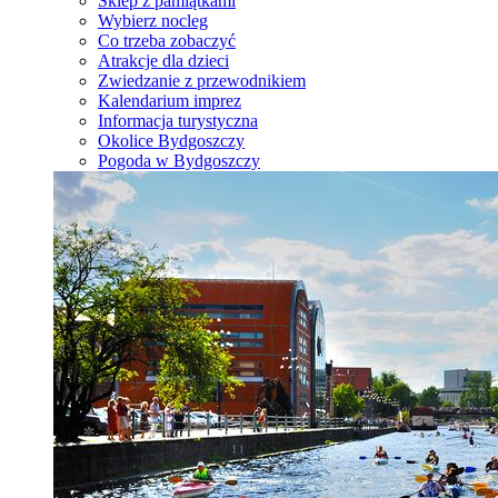
Sklep z pamiątkami
Wybierz nocleg
Co trzeba zobaczyć
Atrakcje dla dzieci
Zwiedzanie z przewodnikiem
Kalendarium imprez
Informacja turystyczna
Okolice Bydgoszczy
Pogoda w Bydgoszczy