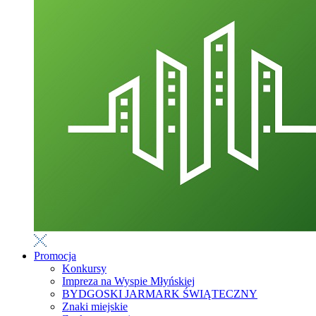
Promocja
Konkursy
Impreza na Wyspie Młyńskiej
BYDGOSKI JARMARK ŚWIĄTECZNY
Znaki miejskie