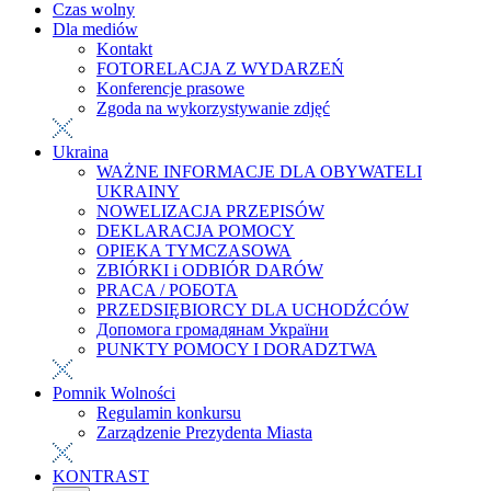
Czas wolny
Dla mediów
Kontakt
FOTORELACJA Z WYDARZEŃ
Konferencje prasowe
Zgoda na wykorzystywanie zdjęć
Ukraina
WAŻNE INFORMACJE DLA OBYWATELI
UKRAINY
NOWELIZACJA PRZEPISÓW
DEKLARACJA POMOCY
OPIEKA TYMCZASOWA
ZBIÓRKI i ODBIÓR DARÓW
PRACA / РОБОТА
PRZEDSIĘBIORCY DLA UCHODŹCÓW
Допомога громадянам України
PUNKTY POMOCY I DORADZTWA
Pomnik Wolności
Regulamin konkursu
Zarządzenie Prezydenta Miasta
KONTRAST