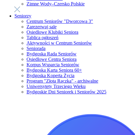
Zimne Wody–Czersko Polskie
Seniorzy
Centrum Seniorów "Dworcowa 3"
Zarezerwuj salę
Osiedlowe Klubiki Seniora
Tablica ogłoszeń
Aktywności w Centrum Seniorów
Seniorada
Bydgoska Rada Seniorów
Osiedlowe Centra Seniora
Korpus Wsparcia Seniorów
Bydgoska Karta Seniora 60+
Bydgoska Koperta Życia
Program "Złota Rączka" - archiwalne
Uniwersytety Trzeciego Wieku
Bydgoskie Dni Seniorek i Seniorów 2025