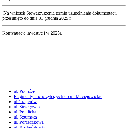
Na wniosek Stowarzyszenia termin uzupełnienia dokumentacji
przesunięto do dnia 31 grudnia 2025 r.
Kontynuacja inwestycji w 2025r.
ul. Podnóże
Fragmenty ulic przyległych do ul. Maciejowickiej
ul. Tragerów
ul. Strzegowska
ul. Potulicka
ul. Sztumska
ul. Porzeczkowa
ul. Bocheńskiego