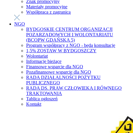
Znak promocyjny
Materiały promocyjne
Współpraca z zagranicą
NGO
BYDGOSKIE CENTRUM ORGANIZACJI
POZARZĄDOWYCH I WOLONTARIATU
(BCOPW GDAŃSKA 5)
Program współpracy z NGO - będą konsultacje
1,5% ZOSTAW W BYDGOSZCZY
Wolontariat
Informacje bieżące
Finansowe wsparcie dla NGO
Pozafinansowe wsparcie dla NGO
RADA DZIAŁALNOŚCI POŻYTKU
PUBLICZNEGO
RADA DS. PRAW CZŁOWIEKA I RÓWNEGO
TRAKTOWANIA
Tablica ogłoszeń
Kontakt