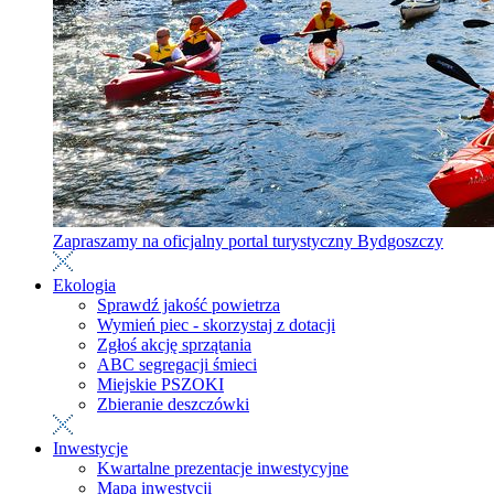
Zapraszamy na oficjalny portal turystyczny Bydgoszczy
Ekologia
Sprawdź jakość powietrza
Wymień piec - skorzystaj z dotacji
Zgłoś akcję sprzątania
ABC segregacji śmieci
Miejskie PSZOKI
Zbieranie deszczówki
Inwestycje
Kwartalne prezentacje inwestycyjne
Mapa inwestycji