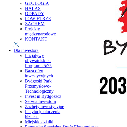
GEOLOGIA
HAŁAS
ODPADY
POWIETRZE
ZACHEM
Projekty
międzynarodowe
KONTAKT
Dla inwestora
Inicjatywy
obywatelskie -
Program 25/75
Baza ofert
inwestycyjnych
Bydgoski Park
Przemysłowo-
Technologiczny
Invest in Bydgoszcz
Serwis Inwestora
Zachęty inwestycyjne
Instytucje otoczenia
biznesu
Miejskie działki
Pomorska Specjalna Strefa Ekonomiczna