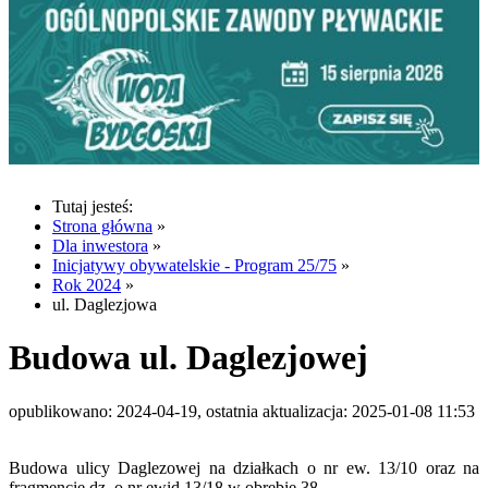
Tutaj jesteś:
Strona główna
»
Dla inwestora
»
Inicjatywy obywatelskie - Program 25/75
»
Rok 2024
»
ul. Daglezjowa
Budowa ul. Daglezjowej
opublikowano: 2024-04-19, ostatnia aktualizacja: 2025-01-08 11:53
Budowa ulicy Daglezowej na działkach o nr ew. 13/10 oraz na
fragmencie dz. o nr ewid.13/18 w obrębie 38.