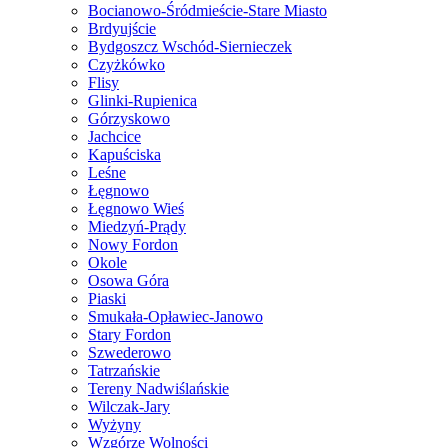
Bocianowo-Śródmieście-Stare Miasto
Brdyujście
Bydgoszcz Wschód-Siernieczek
Czyżkówko
Flisy
Glinki-Rupienica
Górzyskowo
Jachcice
Kapuściska
Leśne
Łęgnowo
Łęgnowo Wieś
Miedzyń-Prądy
Nowy Fordon
Okole
Osowa Góra
Piaski
Smukała-Opławiec-Janowo
Stary Fordon
Szwederowo
Tatrzańskie
Tereny Nadwiślańskie
Wilczak-Jary
Wyżyny
Wzgórze Wolności