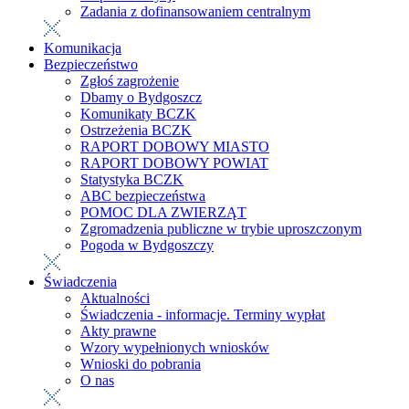
Zadania z dofinansowaniem centralnym
Komunikacja
Bezpieczeństwo
Zgłoś zagrożenie
Dbamy o Bydgoszcz
Komunikaty BCZK
Ostrzeżenia BCZK
RAPORT DOBOWY MIASTO
RAPORT DOBOWY POWIAT
Statystyka BCZK
ABC bezpieczeństwa
POMOC DLA ZWIERZĄT
Zgromadzenia publiczne w trybie uproszczonym
Pogoda w Bydgoszczy
Świadczenia
Aktualności
Świadczenia - informacje. Terminy wypłat
Akty prawne
Wzory wypełnionych wniosków
Wnioski do pobrania
O nas