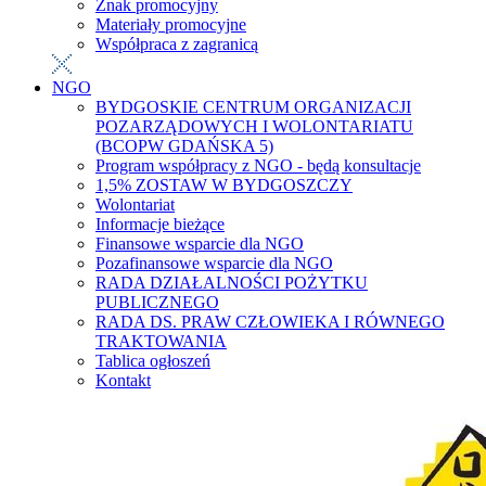
Znak promocyjny
Materiały promocyjne
Współpraca z zagranicą
NGO
BYDGOSKIE CENTRUM ORGANIZACJI
POZARZĄDOWYCH I WOLONTARIATU
(BCOPW GDAŃSKA 5)
Program współpracy z NGO - będą konsultacje
1,5% ZOSTAW W BYDGOSZCZY
Wolontariat
Informacje bieżące
Finansowe wsparcie dla NGO
Pozafinansowe wsparcie dla NGO
RADA DZIAŁALNOŚCI POŻYTKU
PUBLICZNEGO
RADA DS. PRAW CZŁOWIEKA I RÓWNEGO
TRAKTOWANIA
Tablica ogłoszeń
Kontakt