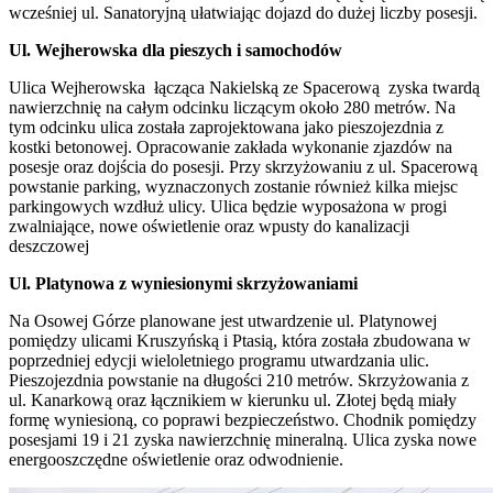
wcześniej ul. Sanatoryjną ułatwiając dojazd do dużej liczby posesji.
Ul. Wejherowska dla pieszych i samochodów
Ulica Wejherowska łącząca Nakielską ze Spacerową zyska twardą
nawierzchnię na całym odcinku liczącym około 280 metrów. Na
tym odcinku ulica została zaprojektowana jako pieszojezdnia z
kostki betonowej. Opracowanie zakłada wykonanie zjazdów na
posesje oraz dojścia do posesji. Przy skrzyżowaniu z ul. Spacerową
powstanie parking, wyznaczonych zostanie również kilka miejsc
parkingowych wzdłuż ulicy. Ulica będzie wyposażona w progi
zwalniające, nowe oświetlenie oraz wpusty do kanalizacji
deszczowej
Ul. Platynowa z wyniesionymi skrzyżowaniami
Na Osowej Górze planowane jest utwardzenie ul. Platynowej
pomiędzy ulicami Kruszyńską i Ptasią, która została zbudowana w
poprzedniej edycji wieloletniego programu utwardzania ulic.
Pieszojezdnia powstanie na długości 210 metrów. Skrzyżowania z
ul. Kanarkową oraz łącznikiem w kierunku ul. Złotej będą miały
formę wyniesioną, co poprawi bezpieczeństwo. Chodnik pomiędzy
posesjami 19 i 21 zyska nawierzchnię mineralną. Ulica zyska nowe
energooszczędne oświetlenie oraz odwodnienie.