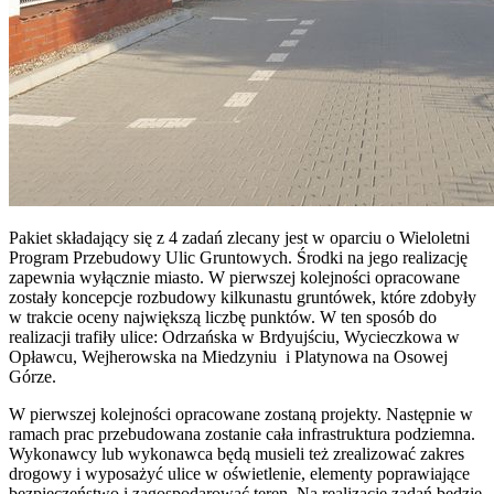
Pakiet składający się z 4 zadań zlecany jest w oparciu o Wieloletni
Program Przebudowy Ulic Gruntowych. Środki na jego realizację
zapewnia wyłącznie miasto. W pierwszej kolejności opracowane
zostały koncepcje rozbudowy kilkunastu gruntówek, które zdobyły
w trakcie oceny największą liczbę punktów. W ten sposób do
realizacji trafiły ulice: Odrzańska w Brdyujściu, Wycieczkowa w
Opławcu, Wejherowska na Miedzyniu i Platynowa na Osowej
Górze.
W pierwszej kolejności opracowane zostaną projekty. Następnie w
ramach prac przebudowana zostanie cała infrastruktura podziemna.
Wykonawcy lub wykonawca będą musieli też zrealizować zakres
drogowy i wyposażyć ulice w oświetlenie, elementy poprawiające
bezpieczeństwo i zagospodarować teren. Na realizację zadań będzie