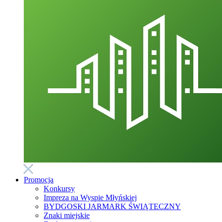
Promocja
Konkursy
Impreza na Wyspie Młyńskiej
BYDGOSKI JARMARK ŚWIĄTECZNY
Znaki miejskie