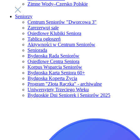
Zimne Wody–Czersko Polskie
Seniorzy
Centrum Seniorów "Dworcowa 3"
Zarezerwuj salę
Osiedlowe Klubiki Seniora
Tablica ogłoszeń
Aktywności w Centrum Seniorów
Seniorada
Bydgoska Rada Seniorów
Osiedlowe Centra Seniora
Korpus Wsparcia Seniorów
Bydgoska Karta Seniora 60+
Bydgoska Koperta Życia
Program "Złota Rączka" - archiwalne
Uniwersytety Trzeciego Wieku
Bydgoskie Dni Seniorek i Seniorów 2025