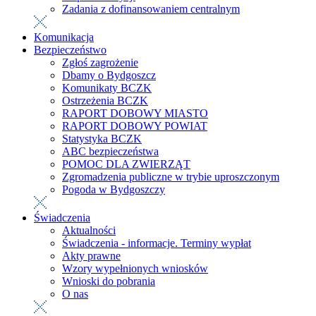
Zadania z dofinansowaniem centralnym
Komunikacja
Bezpieczeństwo
Zgłoś zagrożenie
Dbamy o Bydgoszcz
Komunikaty BCZK
Ostrzeżenia BCZK
RAPORT DOBOWY MIASTO
RAPORT DOBOWY POWIAT
Statystyka BCZK
ABC bezpieczeństwa
POMOC DLA ZWIERZĄT
Zgromadzenia publiczne w trybie uproszczonym
Pogoda w Bydgoszczy
Świadczenia
Aktualności
Świadczenia - informacje. Terminy wypłat
Akty prawne
Wzory wypełnionych wniosków
Wnioski do pobrania
O nas