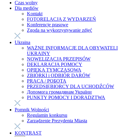
Czas wolny
Dla mediów
Kontakt
FOTORELACJA Z WYDARZEŃ
Konferencje prasowe
Zgoda na wykorzystywanie zdjęć
Ukraina
WAŻNE INFORMACJE DLA OBYWATELI
UKRAINY
NOWELIZACJA PRZEPISÓW
DEKLARACJA POMOCY
OPIEKA TYMCZASOWA
ZBIÓRKI i ODBIÓR DARÓW
PRACA / РОБОТА
PRZEDSIĘBIORCY DLA UCHODŹCÓW
Допомога громадянам України
PUNKTY POMOCY I DORADZTWA
Pomnik Wolności
Regulamin konkursu
Zarządzenie Prezydenta Miasta
KONTRAST