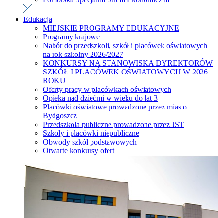
Edukacja
MIEJSKIE PROGRAMY EDUKACYJNE
Programy krajowe
Nabór do przedszkoli, szkół i placówek oświatowych
na rok szkolny 2026/2027
KONKURSY NA STANOWISKA DYREKTORÓW
SZKÓŁ I PLACÓWEK OŚWIATOWYCH W 2026
ROKU
Oferty pracy w placówkach oświatowych
Opieka nad dziećmi w wieku do lat 3
Placówki oświatowe prowadzone przez miasto
Bydgoszcz
Przedszkola publiczne prowadzone przez JST
Szkoły i placówki niepubliczne
Obwody szkół podstawowych
Otwarte konkursy ofert