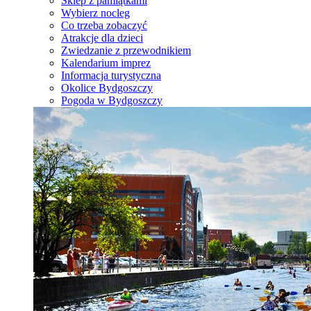
Sklep z pamiątkami
Wybierz nocleg
Co trzeba zobaczyć
Atrakcje dla dzieci
Zwiedzanie z przewodnikiem
Kalendarium imprez
Informacja turystyczna
Okolice Bydgoszczy
Pogoda w Bydgoszczy