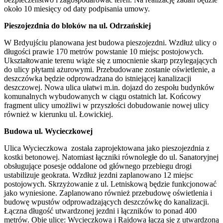
około 10 miesięcy od daty podpisania umowy.
Pieszojezdnia do bloków na ul. Odrzańskiej
W Brdyujściu planowana jest budowa pieszojezdni. Wzdłuż ulicy o
długości prawie 170 metrów powstanie 10 miejsc postojowych.
Ukształtowanie terenu wiąże się z umocnienie skarp przylegających
do ulicy płytami ażurowymi. Przebudowane zostanie oświetlenie, a
deszczówka będzie odprowadzana do istniejącej kanalizacji
deszczowej. Nowa ulica ułatwi m.in. dojazd do zespołu budynków
komunalnych wybudowanych w ciągu ostatnich lat. Końcowy
fragment ulicy umożliwi w przyszłości dobudowanie nowej ulicy
również w kierunku ul. Łowickiej.
Budowa ul. Wycieczkowej
Ulica Wycieczkowa została zaprojektowana jako pieszojezdnia z
kostki betonowej. Natomiast łączniki równoległe do ul. Sanatoryjnej
obsługujące posesje oddalone od głównego przebiegu drogi
ustabilizuje geokrata. Wzdłuż jezdni zaplanowano 12 miejsc
postojowych. Skrzyżowanie z ul. Letniskową będzie funkcjonować
jako wyniesione. Zaplanowano również przebudowę oświetlenia i
budowę wpustów odprowadzających deszczówkę do kanalizacji.
Łączna długość utwardzonej jezdni i łączników to ponad 400
metrów. Obie ulice: Wycieczkowa i Rajdowa łączą się z utwardzoną