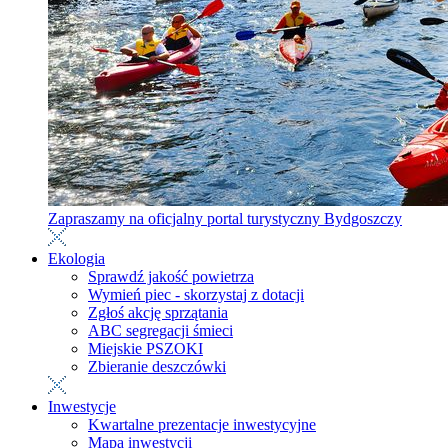
Zapraszamy na oficjalny portal turystyczny Bydgoszczy
Ekologia
Sprawdź jakość powietrza
Wymień piec - skorzystaj z dotacji
Zgłoś akcję sprzątania
ABC segregacji śmieci
Miejskie PSZOKI
Zbieranie deszczówki
Inwestycje
Kwartalne prezentacje inwestycyjne
Mapa inwestycji