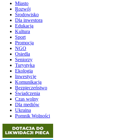
Miasto
Rozwój
Środowisko
Dla inwestora
Edukacja
Kultura
Sport
Promocja
NGO
Osiedla
Seniorzy
Turystyka
Ekologia
Inwestycje
Komunikacja
Bezpieczeństwo
Świadczenia
Czas wolny
Dla mediów
Ukraina
Pomnik Wolności