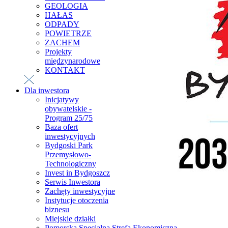
GEOLOGIA
HAŁAS
ODPADY
POWIETRZE
ZACHEM
Projekty
międzynarodowe
KONTAKT
Dla inwestora
Inicjatywy
obywatelskie -
Program 25/75
Baza ofert
inwestycyjnych
Bydgoski Park
Przemysłowo-
Technologiczny
Invest in Bydgoszcz
Serwis Inwestora
Zachęty inwestycyjne
Instytucje otoczenia
biznesu
Miejskie działki
Pomorska Specjalna Strefa Ekonomiczna