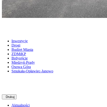
Inwestycje
Drogi
Budżet Miasta
ZDMiKP
Brdyujście
Miedzyń-Prądy
Osowa Góra
Smukała-Opławiec-Janowo
Drukuj
Aktualności