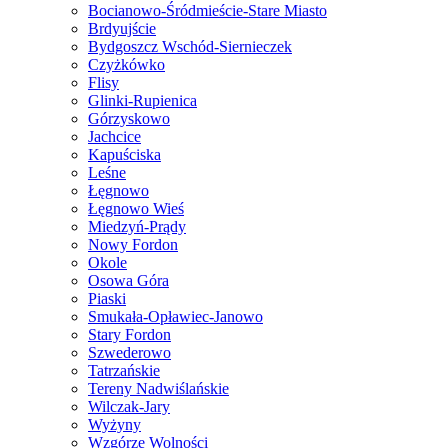
Bocianowo-Śródmieście-Stare Miasto
Brdyujście
Bydgoszcz Wschód-Siernieczek
Czyżkówko
Flisy
Glinki-Rupienica
Górzyskowo
Jachcice
Kapuściska
Leśne
Łęgnowo
Łęgnowo Wieś
Miedzyń-Prądy
Nowy Fordon
Okole
Osowa Góra
Piaski
Smukała-Opławiec-Janowo
Stary Fordon
Szwederowo
Tatrzańskie
Tereny Nadwiślańskie
Wilczak-Jary
Wyżyny
Wzgórze Wolności