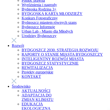
Pomoc prawna
Wyróżnienia i nagrody
Bydgoska Rodzina 3+
BYDGOSKA KARTA MŁODZIEŻY
Konkurs Fotograficzny
Bydgoszcz miastem równych szans
Bydgoszcz Informuje
Urban Lab - Miasto dla Młodych
Urodziny Bydgoszczy
Rozwój
BYDGOSZCZ 2030. STRATEGIA ROZWOJU
RAPORTY O STANIE MIASTA BYDGOSZCZY
INTELIGENTNY ROZWÓJ MIASTA
BYDGOSZCZ STATYSTYCZNIE
REWITALIZACJA
Projekty europejskie
KONTAKT
Środowisko
AKTUALNOŚCI
ADAPTACJA DO
ZMIAN KLIMATU
EDUKACJA
EKOLOGICZNA