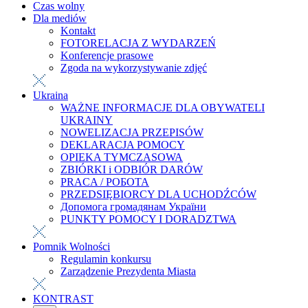
Czas wolny
Dla mediów
Kontakt
FOTORELACJA Z WYDARZEŃ
Konferencje prasowe
Zgoda na wykorzystywanie zdjęć
Ukraina
WAŻNE INFORMACJE DLA OBYWATELI
UKRAINY
NOWELIZACJA PRZEPISÓW
DEKLARACJA POMOCY
OPIEKA TYMCZASOWA
ZBIÓRKI i ODBIÓR DARÓW
PRACA / РОБОТА
PRZEDSIĘBIORCY DLA UCHODŹCÓW
Допомога громадянам України
PUNKTY POMOCY I DORADZTWA
Pomnik Wolności
Regulamin konkursu
Zarządzenie Prezydenta Miasta
KONTRAST