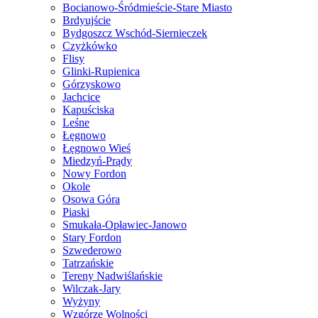
Bocianowo-Śródmieście-Stare Miasto
Brdyujście
Bydgoszcz Wschód-Siernieczek
Czyżkówko
Flisy
Glinki-Rupienica
Górzyskowo
Jachcice
Kapuściska
Leśne
Łęgnowo
Łęgnowo Wieś
Miedzyń-Prądy
Nowy Fordon
Okole
Osowa Góra
Piaski
Smukała-Opławiec-Janowo
Stary Fordon
Szwederowo
Tatrzańskie
Tereny Nadwiślańskie
Wilczak-Jary
Wyżyny
Wzgórze Wolności