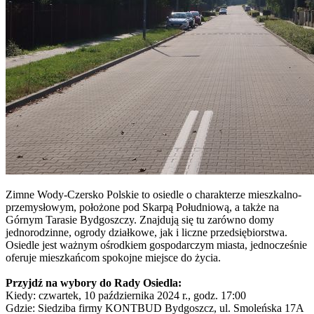
Zimne Wody-Czersko Polskie to osiedle o charakterze mieszkalno-
przemysłowym, położone pod Skarpą Południową, a także na
Górnym Tarasie Bydgoszczy. Znajdują się tu zarówno domy
jednorodzinne, ogrody działkowe, jak i liczne przedsiębiorstwa.
Osiedle jest ważnym ośrodkiem gospodarczym miasta, jednocześnie
oferuje mieszkańcom spokojne miejsce do życia.
Przyjdź na wybory do Rady Osiedla:
Kiedy: czwartek, 10 października 2024 r., godz. 17:00
Gdzie: Siedziba firmy KONTBUD Bydgoszcz, ul. Smoleńska 17A