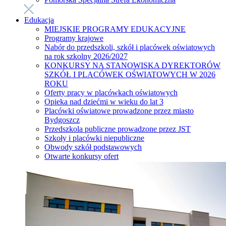
Edukacja
MIEJSKIE PROGRAMY EDUKACYJNE
Programy krajowe
Nabór do przedszkoli, szkół i placówek oświatowych
na rok szkolny 2026/2027
KONKURSY NA STANOWISKA DYREKTORÓW
SZKÓŁ I PLACÓWEK OŚWIATOWYCH W 2026
ROKU
Oferty pracy w placówkach oświatowych
Opieka nad dziećmi w wieku do lat 3
Placówki oświatowe prowadzone przez miasto
Bydgoszcz
Przedszkola publiczne prowadzone przez JST
Szkoły i placówki niepubliczne
Obwody szkół podstawowych
Otwarte konkursy ofert