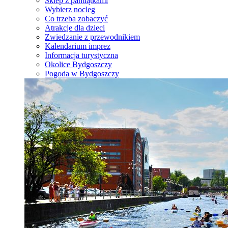
Sklep z pamiątkami
Wybierz nocleg
Co trzeba zobaczyć
Atrakcje dla dzieci
Zwiedzanie z przewodnikiem
Kalendarium imprez
Informacja turystyczna
Okolice Bydgoszczy
Pogoda w Bydgoszczy