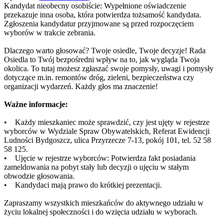
Kandydat nieobecny osobiście: Wypełnione oświadczenie
przekazuje inna osoba, która potwierdza tożsamość kandydata.
Zgłoszenia kandydatur przyjmowane są przed rozpoczęciem
wyborów w trakcie zebrania.
Dlaczego warto głosować? Twoje osiedle, Twoje decyzje! Rada
Osiedla to Twój bezpośredni wpływ na to, jak wygląda Twoja
okolica. To tutaj możesz zgłaszać swoje pomysły, uwagi i pomysły
dotyczące m.in. remontów dróg, zieleni, bezpieczeństwa czy
organizacji wydarzeń. Każdy głos ma znaczenie!
Ważne informacje:
• Każdy mieszkaniec może sprawdzić, czy jest ujęty w rejestrze
wyborców w Wydziale Spraw Obywatelskich, Referat Ewidencji
Ludności Bydgoszcz, ulica Przyrzecze 7-13, pokój 101, tel. 52 58
58 125.
• Ujęcie w rejestrze wyborców: Potwierdza fakt posiadania
zameldowania na pobyt stały lub decyzji o ujęciu w stałym
obwodzie głosowania.
• Kandydaci mają prawo do krótkiej prezentacji.
Zapraszamy wszystkich mieszkańców do aktywnego udziału w
życiu lokalnej społeczności i do wzięcia udziału w wyborach.