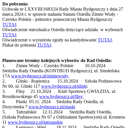
Do pobrania:
Uchwała nr LXXVIII/1683/24 Rady Miasta Bydgoszczy z dnia 27
marca 2024 r. w sprawie nadania Statutu Osiedlu Zimne Wody -
Czersko Polskie - jednostce pomocniczej Miasta Bydgoszczy
TUTAJ
.
Oświadczenie mieszkańca Osiedla dotyczące udziału w wyborach
TUTAJ
.
Oświadczenie o wyrażeniu zgody na kandydowanie
TUTAJ
.
Plakat do pobrania
TUTAJ
.
Planowane terminy kolejnych wyborów do Rad Osiedla:
1. Zimne Wody – Czersko Polskie 10.10.2024
Siedziba Rady Osiedla (KONTBUD Bydgoszcz), ul. Smoleńska
17A
www.bydgoszcz.pl/zimnewody
2. Glinki - Rupienica 15.10.2024 Szkoła Podstawowa
Nr 60, ul. Glinki 117
www.bydgoszcz.pl/glink
i
3. Flisy 21.10.2024 Klub Sportowy GWIAZDA, ul.
Bronikowskiego 45
www.bydgoszcz.pl/flisy
4. Piaski 05.11. 2024 Siedziba Rady Osiedla, ul.
Drzycimska 7
www.bydgoszcz.pl/piaski
5. Tatrzańskie 12.11.2024 Siedziba Rady Osiedla,
(Szkoła Podstawowa Nr 67 z Oddziałami Sportowymi) ul. Kromera
11
www.bydgoszcz.pl/tatrzanskie
6. Łęgnowo - Wieś 18.11.2024 Siedziba Rady Osiedla,