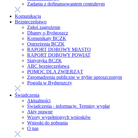
Zadania z dofinansowaniem centralnym
Komunikacja
Bezpieczeństwo
Zgłoś zagrożenie
Dbamy o Bydgoszcz
Komunikaty BCZK
Ostrzeżenia BCZK
RAPORT DOBOWY MIASTO
RAPORT DOBOWY POWIAT
Statystyka BCZK
ABC bezpieczeństwa
POMOC DLA ZWIERZĄT
Zgromadzenia publiczne w trybie uproszczonym
Pogoda w Bydgoszczy
Świadczenia
Aktualności
Świadczenia - informacje. Terminy wypłat
Akty prawne
Wzory wypełnionych wniosków
Wnioski do pobrania
O nas