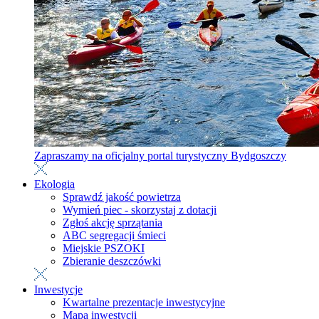
Zapraszamy na oficjalny portal turystyczny Bydgoszczy
Ekologia
Sprawdź jakość powietrza
Wymień piec - skorzystaj z dotacji
Zgłoś akcję sprzątania
ABC segregacji śmieci
Miejskie PSZOKI
Zbieranie deszczówki
Inwestycje
Kwartalne prezentacje inwestycyjne
Mapa inwestycji