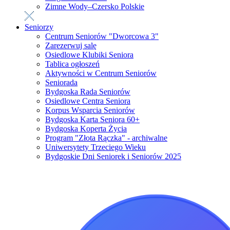
Zimne Wody–Czersko Polskie
Seniorzy
Centrum Seniorów "Dworcowa 3"
Zarezerwuj salę
Osiedlowe Klubiki Seniora
Tablica ogłoszeń
Aktywności w Centrum Seniorów
Seniorada
Bydgoska Rada Seniorów
Osiedlowe Centra Seniora
Korpus Wsparcia Seniorów
Bydgoska Karta Seniora 60+
Bydgoska Koperta Życia
Program "Złota Rączka" - archiwalne
Uniwersytety Trzeciego Wieku
Bydgoskie Dni Seniorek i Seniorów 2025