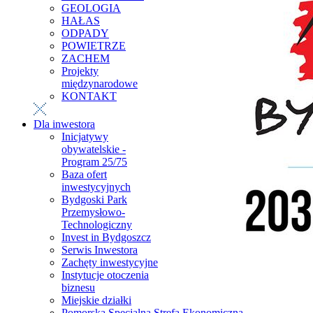
GEOLOGIA
HAŁAS
ODPADY
POWIETRZE
ZACHEM
Projekty
międzynarodowe
KONTAKT
Dla inwestora
Inicjatywy
obywatelskie -
Program 25/75
Baza ofert
inwestycyjnych
Bydgoski Park
Przemysłowo-
Technologiczny
Invest in Bydgoszcz
Serwis Inwestora
Zachęty inwestycyjne
Instytucje otoczenia
biznesu
Miejskie działki
Pomorska Specjalna Strefa Ekonomiczna