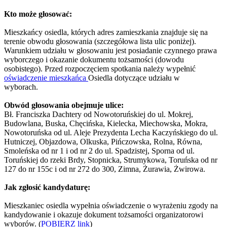
Kto może głosować:
Mieszkańcy osiedla, których adres zamieszkania znajduje się na
terenie obwodu głosowania (szczegółowa lista ulic poniżej).
Warunkiem udziału w głosowaniu jest posiadanie czynnego prawa
wyborczego i okazanie dokumentu tożsamości (dowodu
osobistego). Przed rozpoczęciem spotkania należy wypełnić
oświadczenie mieszkańca
Osiedla dotyczące udziału w
wyborach.
Obwód głosowania obejmuje ulice:
Bł. Franciszka Dachtery od Nowotoruńskiej do ul. Mokrej,
Budowlana, Buska, Chęcińska, Kielecka, Miechowska, Mokra,
Nowotoruńska od ul. Aleje Prezydenta Lecha Kaczyńskiego do ul.
Hutniczej, Objazdowa, Olkuska, Pińczowska, Rolna, Równa,
Smoleńska od nr 1 i od nr 2 do ul. Spadzistej, Sporna od ul.
Toruńskiej do rzeki Brdy, Stopnicka, Strumykowa, Toruńska od nr
127 do nr 155c i od nr 272 do 300, Zimna, Żurawia, Żwirowa.
Jak zgłosić kandydaturę:
Mieszkaniec osiedla wypełnia oświadczenie o wyrażeniu zgody na
kandydowanie i okazuje dokument tożsamości organizatorowi
wyborów. (
POBIERZ link
)