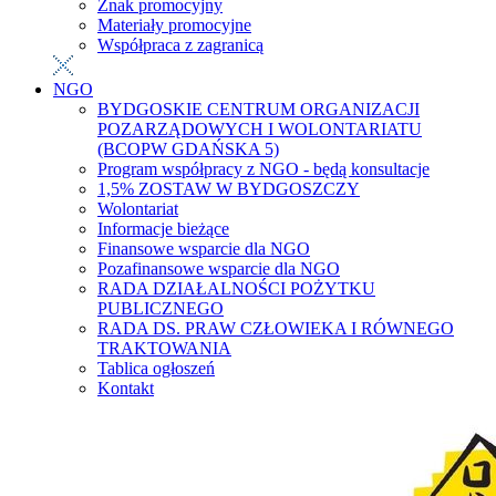
Znak promocyjny
Materiały promocyjne
Współpraca z zagranicą
NGO
BYDGOSKIE CENTRUM ORGANIZACJI
POZARZĄDOWYCH I WOLONTARIATU
(BCOPW GDAŃSKA 5)
Program współpracy z NGO - będą konsultacje
1,5% ZOSTAW W BYDGOSZCZY
Wolontariat
Informacje bieżące
Finansowe wsparcie dla NGO
Pozafinansowe wsparcie dla NGO
RADA DZIAŁALNOŚCI POŻYTKU
PUBLICZNEGO
RADA DS. PRAW CZŁOWIEKA I RÓWNEGO
TRAKTOWANIA
Tablica ogłoszeń
Kontakt