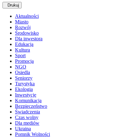
Drukuj
Aktualności
Miasto
Rozwój
Środowisko
Dla inwestora
Edukacja
Kultura
Sport
Promocja
NGO
Osiedla
Seniorzy
Turystyka
Ekologia
Inwestycje
Komunikacja
Bezpieczeństwo
Świadczenia
Czas wolny
Dla mediów
Ukraina
Pomnik Wolności