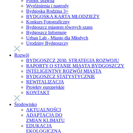
Pomoc prawna
Wyróżnienia i nagrody
Bydgoska Rodzina 3+
BYDGOSKA KARTA MŁODZIEŻY
Konkurs Fotograficzny
Bydgoszcz miastem równych szans
Bydgoszcz Informuje
Urban Lab - Miasto dla Młodych
Urodziny Bydgoszczy
Rozwój
BYDGOSZCZ 2030. STRATEGIA ROZWOJU
RAPORTY O STANIE MIASTA BYDGOSZCZY
INTELIGENTNY ROZWÓJ MIASTA
BYDGOSZCZ STATYSTYCZNIE
REWITALIZACJA
Projekty europejskie
KONTAKT
Środowisko
AKTUALNOŚCI
ADAPTACJA DO
ZMIAN KLIMATU
EDUKACJA
EKOLOGICZNA