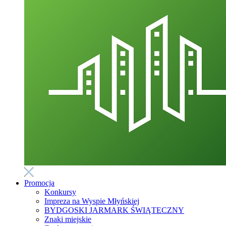
Promocja
Konkursy
Impreza na Wyspie Młyńskiej
BYDGOSKI JARMARK ŚWIĄTECZNY
Znaki miejskie