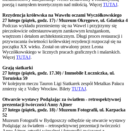
poezją i namysłem teoretycznym nad miłością. Więcej
TUTAJ
.
Rezydencja królewska na Wawelu oczami Wyczółkowskiego
27 lutego (piątek, godz. 17) / Muzeum Okręgowe, ul. Gdańska 4
Podczas wykładu przeniesiemy się na Wawel i przyjrzymy się
pieczołowicie odrestaurowanym zamkowym krużgankom,
wnętrzom i detalom architektonicznym. Długi proces restauracji i
przywracania świetności królewskiej rezydencji rozpoczął się na
początku XX wieku. Został on utrwalony przez Leona
Wyczółkowskiego w licznych pracach graficznych i malarskich.
Więcej
TUTAJ
.
Grają siatkarki
27 lutego (piątek, godz. 17.30) / Immobile Łuczniczka, ul.
Toruńska 59
W kolejnym meczu Tauron Ligi Siatkarek zespół Metalkas Pałacu
zmierzy się z Volley Wrocław. Bilety
TUTAJ
.
Otwarcie wystawy Podążając za światłem - retrospektywnej
prezentacji twórczości Anny Ajtner
27 lutego (piątek, godz. 18) / Muzeum Fotografii, ul. Karpacka
52
Muzeum Fotografii w Bydgoszczy odbędzie się otwarcie wystawy
Podążając za światłem – retrospektywnej prezentacji twórczości
Anny Ajtner, artystki wizualnej i fotografki związanej z