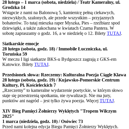
28 lutego – 1 marca (sobota, niedziela) / Teatr Kameralny, ul.
Grodzka 14
Wstąpcie z nami na Balonową 5, kamienicę pełną ciekawych,
niezwykłych, szalonych, ale przede wszystkim – przyjaznych
bohaterów. To tutaj mieszka raper Myszka, Pies – rzeźbiarz spod
dziewiątki, a także zakochana w kwiatach Czarna Pantera. W
sobotę zapraszamy o godz. 16, a w niedzielę o 12. Bilety
TUTAJ
.
Siatkarskie emocje
28 lutego (sobota, godz. 18) / Immobile Łuczniczka, ul.
Toruńska 59
W meczu I ligi siatkarze BKS-u Bydgoszcz zagrają z GKS-em
Katowice. Bilety
TUTAJ
.
Przedsionek słowa: Rzeczemy: Kulturalna Poezja Ciągle Klawa
28 lutego (sobota, godz. 19) / Kujawsko-Pomorskie Centrum
Kultury, Pl. Kościeleckich 7
„Rzeczemy” to kameralne wydarzenie poetyckie, w którym słowo
staje się przestrzenią spotkania, nie rywalizacji. Nie ma jury,
punktów ani nagród – jest tylko żywa poezja. Więcej
TUTAJ
.
XIV Bieg Pamięci Żołnierzy Wyklętych "Tropem Wilczym
2025"
1 marca (niedziela, godz. 10) / Osówiec 73
Przed nami kolejna edycja Biegu Pamięci Żołnierzy Wyklętych.