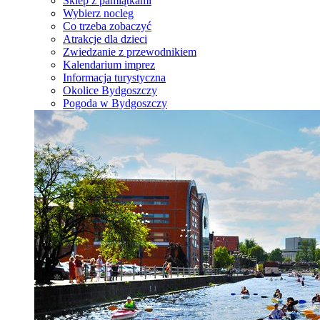
Sklep z pamiątkami
Wybierz nocleg
Co trzeba zobaczyć
Atrakcje dla dzieci
Zwiedzanie z przewodnikiem
Kalendarium imprez
Informacja turystyczna
Okolice Bydgoszczy
Pogoda w Bydgoszczy