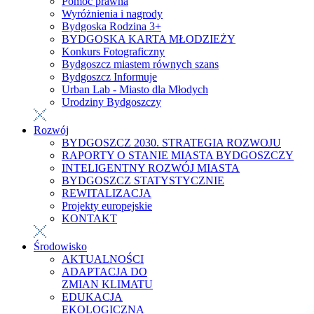
Pomoc prawna
Wyróżnienia i nagrody
Bydgoska Rodzina 3+
BYDGOSKA KARTA MŁODZIEŻY
Konkurs Fotograficzny
Bydgoszcz miastem równych szans
Bydgoszcz Informuje
Urban Lab - Miasto dla Młodych
Urodziny Bydgoszczy
Rozwój
BYDGOSZCZ 2030. STRATEGIA ROZWOJU
RAPORTY O STANIE MIASTA BYDGOSZCZY
INTELIGENTNY ROZWÓJ MIASTA
BYDGOSZCZ STATYSTYCZNIE
REWITALIZACJA
Projekty europejskie
KONTAKT
Środowisko
AKTUALNOŚCI
ADAPTACJA DO
ZMIAN KLIMATU
EDUKACJA
EKOLOGICZNA