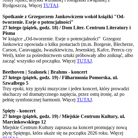
Bydgoszczą. Więcej
TUTAJ
.
Spotkanie z Grzegorzem Jankowiczem wokół książki "Od-
tworzenie. Eseje o potencjalności"
27 lutego (piątek, godz. 18) / Dom Liter. Centrum Literatury i
Pisma
W książce „Od-tworzenie. Eseje o potencjalności” Grzegorz
Jankowicz opowiada o kilku postaciach (m.in. Borgesie, Blecherze,
Carson, Caravaggiu, Iwaszkiewiczu, Jesenskiej, Kafce, Perecu czy
Weil), które za pośrednictwem sztuki próbowały albo zniknąć, albo
zacząć wszystko od początku. Więcej
TUTAJ
.
Beethoven | Szalonek | Brahms - koncert
27 lutego (piątek, godz. 19) / Filharmonia Pomorska, ul.
Szwalbego 5
Trzy epoki, trzy języki muzyczne i jeden koncert, który prowadzi
słuchaczy od dramatycznego napięcia, przez ostrą ironię, aż po
pełnię symfonicznej harmonii. Więcej
TUTAJ
.
Spięty - koncert
27 lutego (piątek, godz. 19) / Miejskie Centrum Kultury, ul.
Marcinkowskiego 12
Miejskie Centrum Kultury zaprasza na koncert promujący nową
płytę Spiętego, która ukaże się na początku 2026 roku. Więcej