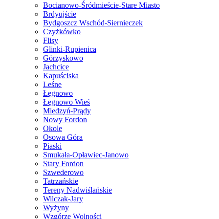
Bocianowo-Śródmieście-Stare Miasto
Brdyujście
Bydgoszcz Wschód-Siernieczek
Czyżkówko
Flisy
Glinki-Rupienica
Górzyskowo
Jachcice
Kapuściska
Leśne
Łęgnowo
Łęgnowo Wieś
Miedzyń-Prądy
Nowy Fordon
Okole
Osowa Góra
Piaski
Smukała-Opławiec-Janowo
Stary Fordon
Szwederowo
Tatrzańskie
Tereny Nadwiślańskie
Wilczak-Jary
Wyżyny
Wzgórze Wolności