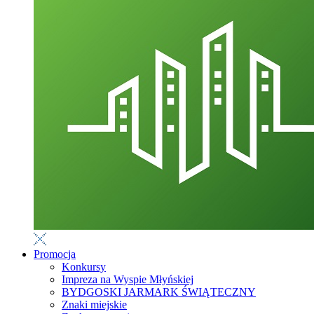
Promocja
Konkursy
Impreza na Wyspie Młyńskiej
BYDGOSKI JARMARK ŚWIĄTECZNY
Znaki miejskie