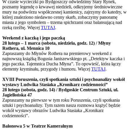
W czasie wycieczki po Bydgoszczy odwiedzimy Stary Rynek,
poznamy legendę o krwawej niedzieli, odkryjemy średniowieczne
mury na podwórzu współczesnej kamienicy, zajrzymy do katedry, w
której znaleziono niedawno cenny skarb, zobaczymy panoramę
miasta z jego symbolem – trzema spichrzami oraz balansującą nad
rzeką rzeźbę. Więcej
TUTAJ
.
Weekend z kaczką i jego paczką
28 lutego – 1 marca (sobota, niedziela, godz. 12) / Młyny
Rothera, ul. Mennica 10
Zapraszamy do Młynów Rothera na premierowy weekend z
najnowszą książką Bogusia Janiszewskiego pt. „Detektyw kaczka i
jego paczka. Tajemnica Ducha Młyna”. To opowieść, która łączy
elementy kryminału, przygody i humoru. Więcej
TUTAJ
.
XVIII Poruszenia, czyli spotkania sztuki i psychoanalizy wokół
wystawy Ludwika Stasiaka „Kronikarz codzienności”
28 lutego (sobota, godz. 14) / Bydgoskie Centrum Sztuki, ul.
Jagiellońska 47
Zapraszamy na pierwsze w tym roku Poruszenia, czyli spotkania
sztuki i psychoanalizy. Tym razem nasza rozmowa krążyć będzie
wokół wystawy obrazów Ludwika Stasiaka „Kronikarz
codzienności”.
Balonowa 5 w Teatrze Kameralnym