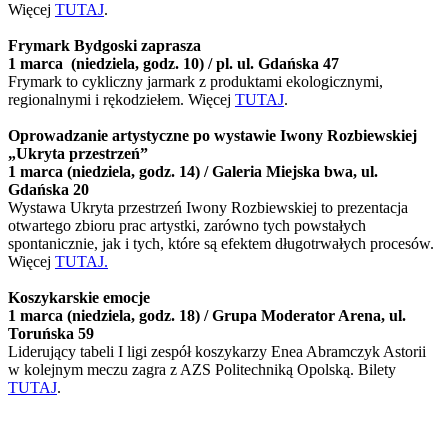
Więcej
TUTAJ
.
Frymark Bydgoski zaprasza
1 marca (niedziela, godz. 10) / pl. ul. Gdańska 47
Frymark to cykliczny jarmark z produktami ekologicznymi,
regionalnymi i rękodziełem. Więcej
TUTAJ
.
Oprowadzanie artystyczne po wystawie Iwony Rozbiewskiej
„Ukryta przestrzeń”
1 marca (niedziela, godz. 14) / Galeria Miejska bwa, ul.
Gdańska 20
Wystawa Ukryta przestrzeń Iwony Rozbiewskiej to prezentacja
otwartego zbioru prac artystki, zarówno tych powstałych
spontanicznie, jak i tych, które są efektem długotrwałych procesów.
Więcej
TUTAJ.
Koszykarskie emocje
1 marca (niedziela, godz. 18) / Grupa Moderator Arena, ul.
Toruńska 59
Liderujący tabeli I ligi zespół koszykarzy Enea Abramczyk Astorii
w kolejnym meczu zagra z AZS Politechniką Opolską. Bilety
TUTAJ
.