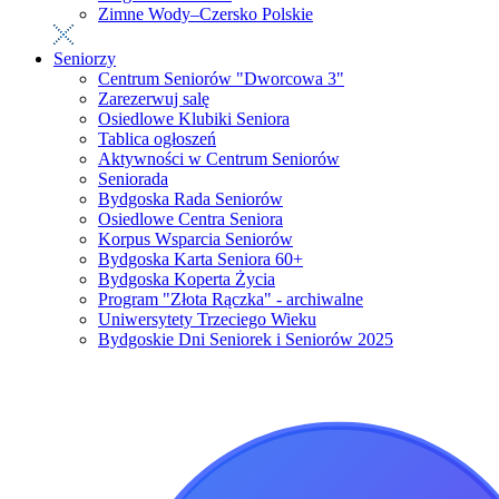
Zimne Wody–Czersko Polskie
Seniorzy
Centrum Seniorów "Dworcowa 3"
Zarezerwuj salę
Osiedlowe Klubiki Seniora
Tablica ogłoszeń
Aktywności w Centrum Seniorów
Seniorada
Bydgoska Rada Seniorów
Osiedlowe Centra Seniora
Korpus Wsparcia Seniorów
Bydgoska Karta Seniora 60+
Bydgoska Koperta Życia
Program "Złota Rączka" - archiwalne
Uniwersytety Trzeciego Wieku
Bydgoskie Dni Seniorek i Seniorów 2025