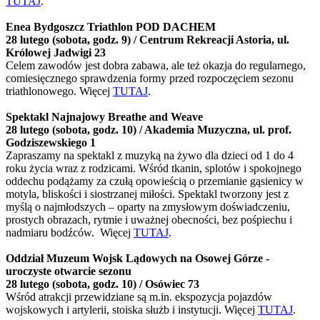
TUTAJ
.
Enea Bydgoszcz Triathlon POD DACHEM
28 lutego (sobota, godz. 9) / Centrum Rekreacji Astoria, ul.
Królowej Jadwigi 23
Celem zawodów jest dobra zabawa, ale też okazja do regularnego,
comiesięcznego sprawdzenia formy przed rozpoczęciem sezonu
triathlonowego. Więcej
TUTAJ
.
Spektakl Najnajowy Breathe and Weave
28 lutego (sobota, godz. 10) / Akademia Muzyczna, ul. prof.
Godziszewskiego 1
Zapraszamy na spektakl z muzyką na żywo dla dzieci od 1 do 4
roku życia wraz z rodzicami. Wśród tkanin, splotów i spokojnego
oddechu podążamy za czułą opowieścią o przemianie gąsienicy w
motyla, bliskości i siostrzanej miłości. Spektakl tworzony jest z
myślą o najmłodszych – oparty na zmysłowym doświadczeniu,
prostych obrazach, rytmie i uważnej obecności, bez pośpiechu i
nadmiaru bodźców. Więcej
TUTAJ
.
Oddział Muzeum Wojsk Lądowych na Osowej Górze -
uroczyste otwarcie sezonu
28 lutego (sobota, godz. 10) / Osówiec 73
Wśród atrakcji przewidziane są m.in. ekspozycja pojazdów
wojskowych i artylerii, stoiska służb i instytucji. Więcej
TUTAJ
.