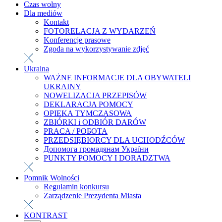
Czas wolny
Dla mediów
Kontakt
FOTORELACJA Z WYDARZEŃ
Konferencje prasowe
Zgoda na wykorzystywanie zdjęć
Ukraina
WAŻNE INFORMACJE DLA OBYWATELI
UKRAINY
NOWELIZACJA PRZEPISÓW
DEKLARACJA POMOCY
OPIEKA TYMCZASOWA
ZBIÓRKI i ODBIÓR DARÓW
PRACA / РОБОТА
PRZEDSIĘBIORCY DLA UCHODŹCÓW
Допомога громадянам України
PUNKTY POMOCY I DORADZTWA
Pomnik Wolności
Regulamin konkursu
Zarządzenie Prezydenta Miasta
KONTRAST