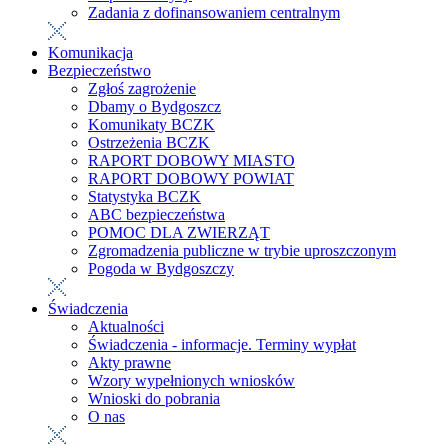
Zadania z dofinansowaniem centralnym
Komunikacja
Bezpieczeństwo
Zgłoś zagrożenie
Dbamy o Bydgoszcz
Komunikaty BCZK
Ostrzeżenia BCZK
RAPORT DOBOWY MIASTO
RAPORT DOBOWY POWIAT
Statystyka BCZK
ABC bezpieczeństwa
POMOC DLA ZWIERZĄT
Zgromadzenia publiczne w trybie uproszczonym
Pogoda w Bydgoszczy
Świadczenia
Aktualności
Świadczenia - informacje. Terminy wypłat
Akty prawne
Wzory wypełnionych wniosków
Wnioski do pobrania
O nas