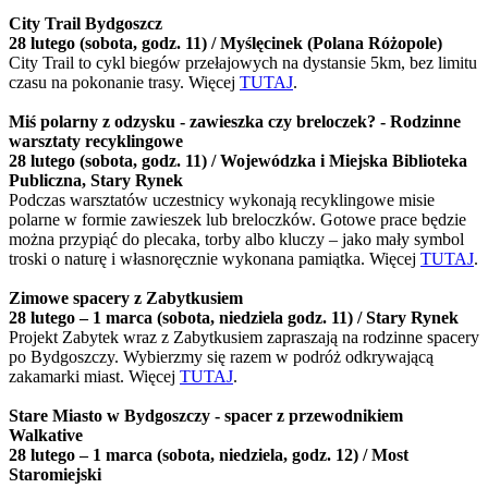
City Trail Bydgoszcz
28 lutego (sobota, godz. 11) / Myślęcinek (Polana Różopole)
City Trail to cykl biegów przełajowych na dystansie 5km, bez limitu
czasu na pokonanie trasy. Więcej
TUTAJ
.
Miś polarny z odzysku - zawieszka czy breloczek? - Rodzinne
warsztaty recyklingowe
28 lutego (sobota, godz. 11) / Wojewódzka i Miejska Biblioteka
Publiczna, Stary Rynek
Podczas warsztatów uczestnicy wykonają recyklingowe misie
polarne w formie zawieszek lub breloczków. Gotowe prace będzie
można przypiąć do plecaka, torby albo kluczy – jako mały symbol
troski o naturę i własnoręcznie wykonana pamiątka. Więcej
TUTAJ
.
Zimowe spacery z Zabytkusiem
28 lutego – 1 marca (sobota, niedziela godz. 11) / Stary Rynek
Projekt Zabytek wraz z Zabytkusiem zapraszają na rodzinne spacery
po Bydgoszczy. Wybierzmy się razem w podróż odkrywającą
zakamarki miast. Więcej
TUTAJ
.
Stare Miasto w Bydgoszczy - spacer z przewodnikiem
Walkative
28 lutego – 1 marca (sobota, niedziela, godz. 12) / Most
Staromiejski