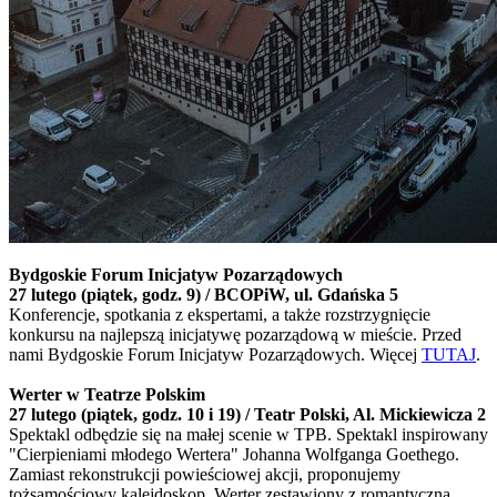
Bydgoskie Forum Inicjatyw Pozarządowych
27 lutego (piątek, godz. 9) / BCOPiW, ul. Gdańska 5
Konferencje, spotkania z ekspertami, a także rozstrzygnięcie
konkursu na najlepszą inicjatywę pozarządową w mieście. Przed
nami Bydgoskie Forum Inicjatyw Pozarządowych. Więcej
TUTAJ
.
Werter w Teatrze Polskim
27 lutego (piątek, godz. 10 i 19) / Teatr Polski, Al. Mickiewicza 2
Spektakl odbędzie się na małej scenie w TPB. Spektakl inspirowany
"Cierpieniami młodego Wertera" Johanna Wolfganga Goethego.
Zamiast rekonstrukcji powieściowej akcji, proponujemy
tożsamościowy kalejdoskop. Werter zestawiony z romantyczną