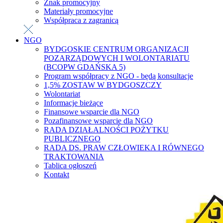
Znak promocyjny
Materiały promocyjne
Współpraca z zagranicą
NGO
BYDGOSKIE CENTRUM ORGANIZACJI
POZARZĄDOWYCH I WOLONTARIATU
(BCOPW GDAŃSKA 5)
Program współpracy z NGO - będą konsultacje
1,5% ZOSTAW W BYDGOSZCZY
Wolontariat
Informacje bieżące
Finansowe wsparcie dla NGO
Pozafinansowe wsparcie dla NGO
RADA DZIAŁALNOŚCI POŻYTKU
PUBLICZNEGO
RADA DS. PRAW CZŁOWIEKA I RÓWNEGO
TRAKTOWANIA
Tablica ogłoszeń
Kontakt