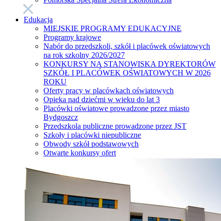
Edukacja
MIEJSKIE PROGRAMY EDUKACYJNE
Programy krajowe
Nabór do przedszkoli, szkół i placówek oświatowych
na rok szkolny 2026/2027
KONKURSY NA STANOWISKA DYREKTORÓW
SZKÓŁ I PLACÓWEK OŚWIATOWYCH W 2026
ROKU
Oferty pracy w placówkach oświatowych
Opieka nad dziećmi w wieku do lat 3
Placówki oświatowe prowadzone przez miasto
Bydgoszcz
Przedszkola publiczne prowadzone przez JST
Szkoły i placówki niepubliczne
Obwody szkół podstawowych
Otwarte konkursy ofert