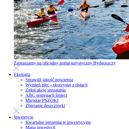
Zapraszamy na oficjalny portal turystyczny Bydgoszczy
Ekologia
Sprawdź jakość powietrza
Wymień piec - skorzystaj z dotacji
Zgłoś akcję sprzątania
ABC segregacji śmieci
Miejskie PSZOKI
Zbieranie deszczówki
Inwestycje
Kwartalne prezentacje inwestycyjne
Mapa inwestycji