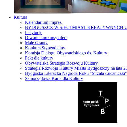
Kultura
Kalendarium imprez
BYDGOSZCZ W SIECI MIAST KREATYWNYCH 
Instytucje
Otwarte konkursy ofert
Małe Granty
Konkurs Stypendialny
Komisja Dialogu Obywatelskiego ds. Kultury
Pakt dla kultury
Obywatelska Strategia Rozwoju Kultury
Strategia Rozwoju Kultury Miasta Bydgoszczy na lata 
Bydgoska Literacka Nagroda Roku "Strzała Łuczniczki"
Samorządowa Karta dla Kultury