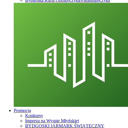
Bydgoska Karta Olimpijczyka/Paralimpijczyka
Promocja
Konkursy
Impreza na Wyspie Młyńskiej
BYDGOSKI JARMARK ŚWIĄTECZNY