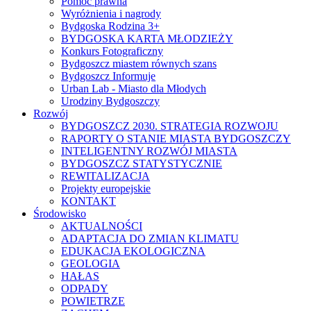
Pomoc prawna
Wyróżnienia i nagrody
Bydgoska Rodzina 3+
BYDGOSKA KARTA MŁODZIEŻY
Konkurs Fotograficzny
Bydgoszcz miastem równych szans
Bydgoszcz Informuje
Urban Lab - Miasto dla Młodych
Urodziny Bydgoszczy
Rozwój
BYDGOSZCZ 2030. STRATEGIA ROZWOJU
RAPORTY O STANIE MIASTA BYDGOSZCZY
INTELIGENTNY ROZWÓJ MIASTA
BYDGOSZCZ STATYSTYCZNIE
REWITALIZACJA
Projekty europejskie
KONTAKT
Środowisko
AKTUALNOŚCI
ADAPTACJA DO ZMIAN KLIMATU
EDUKACJA EKOLOGICZNA
GEOLOGIA
HAŁAS
ODPADY
POWIETRZE