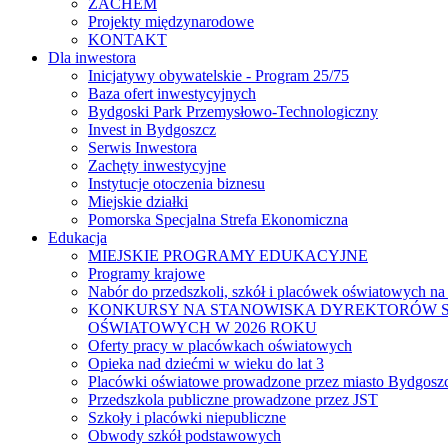
ZACHEM
Projekty międzynarodowe
KONTAKT
Dla inwestora
Inicjatywy obywatelskie - Program 25/75
Baza ofert inwestycyjnych
Bydgoski Park Przemysłowo-Technologiczny
Invest in Bydgoszcz
Serwis Inwestora
Zachęty inwestycyjne
Instytucje otoczenia biznesu
Miejskie działki
Pomorska Specjalna Strefa Ekonomiczna
Edukacja
MIEJSKIE PROGRAMY EDUKACYJNE
Programy krajowe
Nabór do przedszkoli, szkół i placówek oświatowych na
KONKURSY NA STANOWISKA DYREKTORÓW S
OŚWIATOWYCH W 2026 ROKU
Oferty pracy w placówkach oświatowych
Opieka nad dziećmi w wieku do lat 3
Placówki oświatowe prowadzone przez miasto Bydgosz
Przedszkola publiczne prowadzone przez JST
Szkoły i placówki niepubliczne
Obwody szkół podstawowych