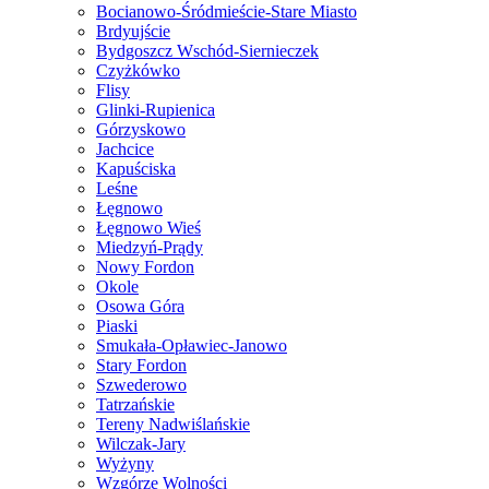
Bocianowo-Śródmieście-Stare Miasto
Brdyujście
Bydgoszcz Wschód-Siernieczek
Czyżkówko
Flisy
Glinki-Rupienica
Górzyskowo
Jachcice
Kapuściska
Leśne
Łęgnowo
Łęgnowo Wieś
Miedzyń-Prądy
Nowy Fordon
Okole
Osowa Góra
Piaski
Smukała-Opławiec-Janowo
Stary Fordon
Szwederowo
Tatrzańskie
Tereny Nadwiślańskie
Wilczak-Jary
Wyżyny
Wzgórze Wolności