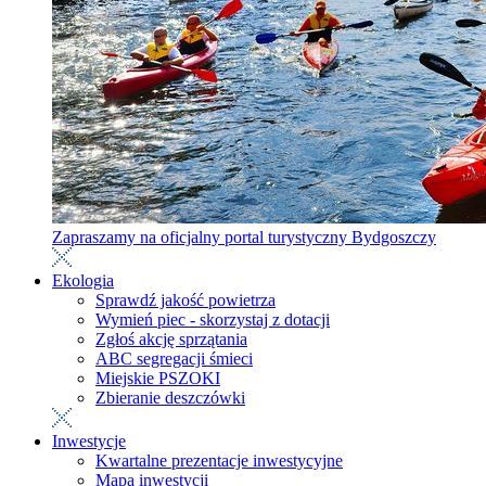
Zapraszamy na oficjalny portal turystyczny Bydgoszczy
Ekologia
Sprawdź jakość powietrza
Wymień piec - skorzystaj z dotacji
Zgłoś akcję sprzątania
ABC segregacji śmieci
Miejskie PSZOKI
Zbieranie deszczówki
Inwestycje
Kwartalne prezentacje inwestycyjne
Mapa inwestycji