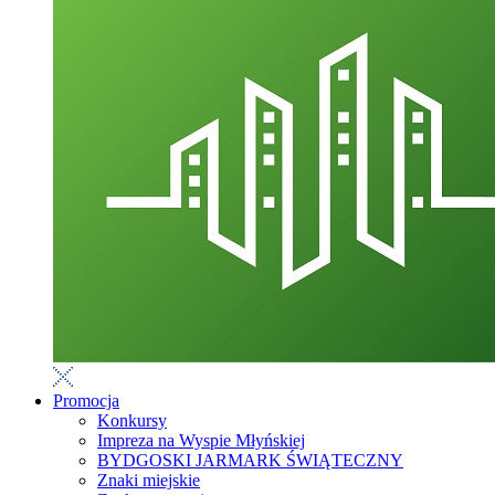
Promocja
Konkursy
Impreza na Wyspie Młyńskiej
BYDGOSKI JARMARK ŚWIĄTECZNY
Znaki miejskie