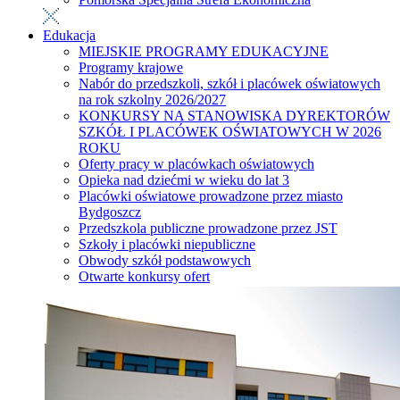
Edukacja
MIEJSKIE PROGRAMY EDUKACYJNE
Programy krajowe
Nabór do przedszkoli, szkół i placówek oświatowych
na rok szkolny 2026/2027
KONKURSY NA STANOWISKA DYREKTORÓW
SZKÓŁ I PLACÓWEK OŚWIATOWYCH W 2026
ROKU
Oferty pracy w placówkach oświatowych
Opieka nad dziećmi w wieku do lat 3
Placówki oświatowe prowadzone przez miasto
Bydgoszcz
Przedszkola publiczne prowadzone przez JST
Szkoły i placówki niepubliczne
Obwody szkół podstawowych
Otwarte konkursy ofert