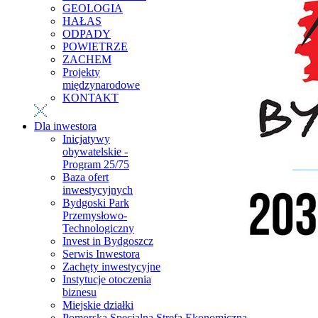
GEOLOGIA
HAŁAS
ODPADY
POWIETRZE
ZACHEM
Projekty
międzynarodowe
KONTAKT
Dla inwestora
Inicjatywy
obywatelskie -
Program 25/75
Baza ofert
inwestycyjnych
Bydgoski Park
Przemysłowo-
Technologiczny
Invest in Bydgoszcz
Serwis Inwestora
Zachęty inwestycyjne
Instytucje otoczenia
biznesu
Miejskie działki
Pomorska Specjalna Strefa Ekonomiczna