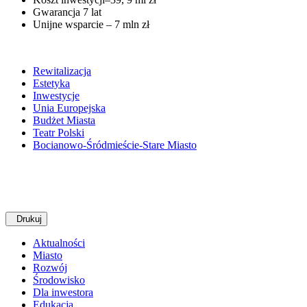
Gwarancja 7 lat
Unijne wsparcie – 7 mln zł
Rewitalizacja
Estetyka
Inwestycje
Unia Europejska
Budżet Miasta
Teatr Polski
Bocianowo-Śródmieście-Stare Miasto
Drukuj
Aktualności
Miasto
Rozwój
Środowisko
Dla inwestora
Edukacja