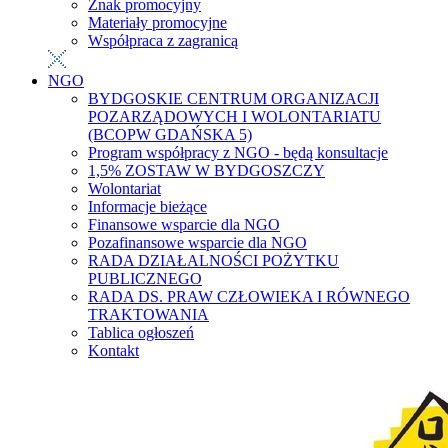
Znak promocyjny
Materiały promocyjne
Współpraca z zagranicą
NGO
BYDGOSKIE CENTRUM ORGANIZACJI
POZARZĄDOWYCH I WOLONTARIATU
(BCOPW GDAŃSKA 5)
Program współpracy z NGO - będą konsultacje
1,5% ZOSTAW W BYDGOSZCZY
Wolontariat
Informacje bieżące
Finansowe wsparcie dla NGO
Pozafinansowe wsparcie dla NGO
RADA DZIAŁALNOŚCI POŻYTKU
PUBLICZNEGO
RADA DS. PRAW CZŁOWIEKA I RÓWNEGO
TRAKTOWANIA
Tablica ogłoszeń
Kontakt