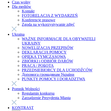
Czas wolny
Dla mediów
Kontakt
FOTORELACJA Z WYDARZEŃ
Konferencje prasowe
Zgoda na wykorzystywanie zdjęć
Ukraina
WAŻNE INFORMACJE DLA OBYWATELI
UKRAINY
NOWELIZACJA PRZEPISÓW
DEKLARACJA POMOCY
OPIEKA TYMCZASOWA
ZBIÓRKI i ODBIÓR DARÓW
PRACA / РОБОТА
PRZEDSIĘBIORCY DLA UCHODŹCÓW
Допомога громадянам України
PUNKTY POMOCY I DORADZTWA
Pomnik Wolności
Regulamin konkursu
Zarządzenie Prezydenta Miasta
KONTRAST