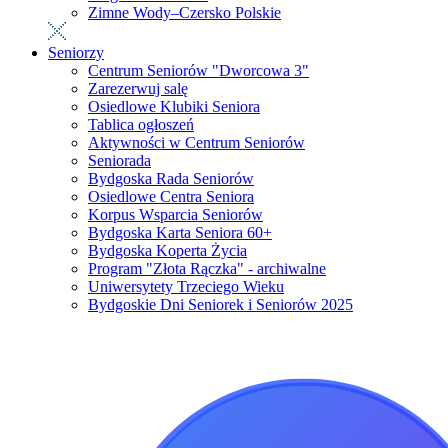
Zimne Wody–Czersko Polskie
Seniorzy
Centrum Seniorów "Dworcowa 3"
Zarezerwuj salę
Osiedlowe Klubiki Seniora
Tablica ogłoszeń
Aktywności w Centrum Seniorów
Seniorada
Bydgoska Rada Seniorów
Osiedlowe Centra Seniora
Korpus Wsparcia Seniorów
Bydgoska Karta Seniora 60+
Bydgoska Koperta Życia
Program "Złota Rączka" - archiwalne
Uniwersytety Trzeciego Wieku
Bydgoskie Dni Seniorek i Seniorów 2025