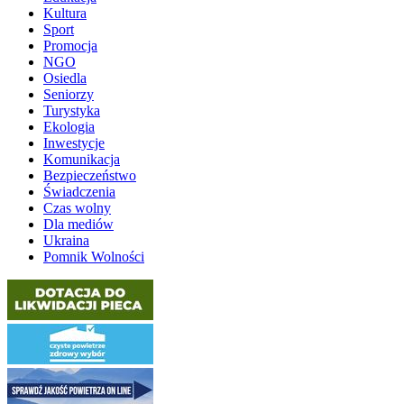
Kultura
Sport
Promocja
NGO
Osiedla
Seniorzy
Turystyka
Ekologia
Inwestycje
Komunikacja
Bezpieczeństwo
Świadczenia
Czas wolny
Dla mediów
Ukraina
Pomnik Wolności