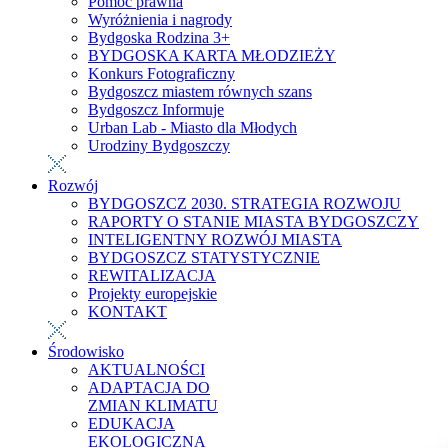
Pomoc prawna
Wyróżnienia i nagrody
Bydgoska Rodzina 3+
BYDGOSKA KARTA MŁODZIEŻY
Konkurs Fotograficzny
Bydgoszcz miastem równych szans
Bydgoszcz Informuje
Urban Lab - Miasto dla Młodych
Urodziny Bydgoszczy
Rozwój
BYDGOSZCZ 2030. STRATEGIA ROZWOJU
RAPORTY O STANIE MIASTA BYDGOSZCZY
INTELIGENTNY ROZWÓJ MIASTA
BYDGOSZCZ STATYSTYCZNIE
REWITALIZACJA
Projekty europejskie
KONTAKT
Środowisko
AKTUALNOŚCI
ADAPTACJA DO
ZMIAN KLIMATU
EDUKACJA
EKOLOGICZNA