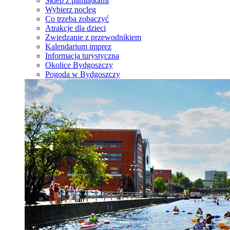
Sklep z pamiątkami
Wybierz nocleg
Co trzeba zobaczyć
Atrakcje dla dzieci
Zwiedzanie z przewodnikiem
Kalendarium imprez
Informacja turystyczna
Okolice Bydgoszczy
Pogoda w Bydgoszczy