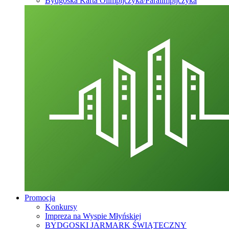
Bydgoska Karta Olimpijczyka/Paralimpijczyka
Promocja
Konkursy
Impreza na Wyspie Młyńskiej
BYDGOSKI JARMARK ŚWIĄTECZNY