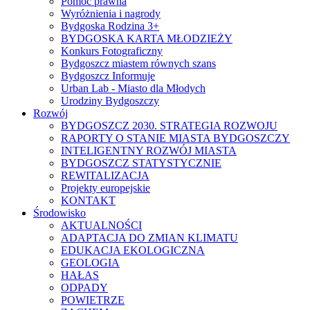
Pomoc prawna
Wyróżnienia i nagrody
Bydgoska Rodzina 3+
BYDGOSKA KARTA MŁODZIEŻY
Konkurs Fotograficzny
Bydgoszcz miastem równych szans
Bydgoszcz Informuje
Urban Lab - Miasto dla Młodych
Urodziny Bydgoszczy
Rozwój
BYDGOSZCZ 2030. STRATEGIA ROZWOJU
RAPORTY O STANIE MIASTA BYDGOSZCZY
INTELIGENTNY ROZWÓJ MIASTA
BYDGOSZCZ STATYSTYCZNIE
REWITALIZACJA
Projekty europejskie
KONTAKT
Środowisko
AKTUALNOŚCI
ADAPTACJA DO ZMIAN KLIMATU
EDUKACJA EKOLOGICZNA
GEOLOGIA
HAŁAS
ODPADY
POWIETRZE