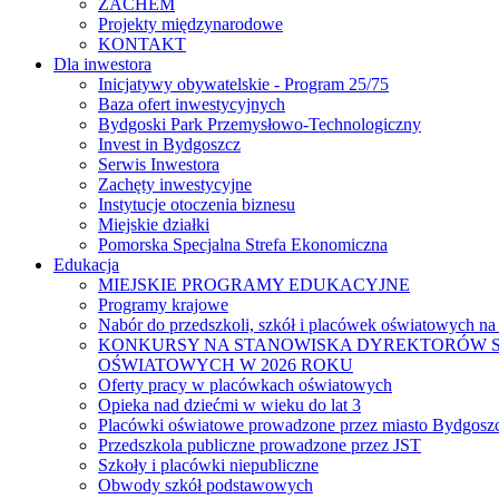
ZACHEM
Projekty międzynarodowe
KONTAKT
Dla inwestora
Inicjatywy obywatelskie - Program 25/75
Baza ofert inwestycyjnych
Bydgoski Park Przemysłowo-Technologiczny
Invest in Bydgoszcz
Serwis Inwestora
Zachęty inwestycyjne
Instytucje otoczenia biznesu
Miejskie działki
Pomorska Specjalna Strefa Ekonomiczna
Edukacja
MIEJSKIE PROGRAMY EDUKACYJNE
Programy krajowe
Nabór do przedszkoli, szkół i placówek oświatowych na
KONKURSY NA STANOWISKA DYREKTORÓW S
OŚWIATOWYCH W 2026 ROKU
Oferty pracy w placówkach oświatowych
Opieka nad dziećmi w wieku do lat 3
Placówki oświatowe prowadzone przez miasto Bydgosz
Przedszkola publiczne prowadzone przez JST
Szkoły i placówki niepubliczne
Obwody szkół podstawowych