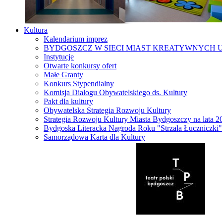
Kultura
Kalendarium imprez
BYDGOSZCZ W SIECI MIAST KREATYWNYCH 
Instytucje
Otwarte konkursy ofert
Małe Granty
Konkurs Stypendialny
Komisja Dialogu Obywatelskiego ds. Kultury
Pakt dla kultury
Obywatelska Strategia Rozwoju Kultury
Strategia Rozwoju Kultury Miasta Bydgoszczy na lata 
Bydgoska Literacka Nagroda Roku "Strzała Łuczniczki"
Samorządowa Karta dla Kultury