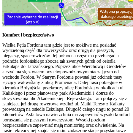
Komfort i bezpieczeństwo
Wielka Pętla Fordonu tam gdzie jest to możliwe ma posiadać
wydzieloną część dla rowerzystów oraz drugą dla pieszych,
biegaczy, spacerowiczów. Jej północna część ma przebiegać u
podnóża fordońskiego zbocza tak zwanych górek od osiedla
Eskulapa do Tatrzańskiego. Poprzez ulice Wierchową i Geodetów
łączyć ma się z wałem przeciwpowodziowym otaczającym od
wschodu Fordon. W Starym Fordonie powstał już odcinek trasy
łączący wał wiślany z ulicą Promenada. Dalej trasa pobiegnie w
kierunku Brdyujścia, przekroczy ulicę Fordońską w okolicach ul.
Kaliskiego i przez planowany park Akademicki i dotrze do
skrzyżowania ulic Akademickiej i Rejewskiego. Tam połączy się z
istniejącą już drogą rowerową wzdłuż ul. Matki Teresy z Kalkuty
prowadzącą na osiedle Eskulapa. Długość całego ringu to ponad 20
kilometrów. Asfaltowa nawierzchnia ma zapewniać wysoki komfort
poruszania się pieszym i rowerzystom. Wysoki poziom
bezpieczeństwa zapewniać mają monitoring oraz oświetlenie. Na
trasie rekreacyjnej znajdą się m.in. zadaszone stacje przystankowe