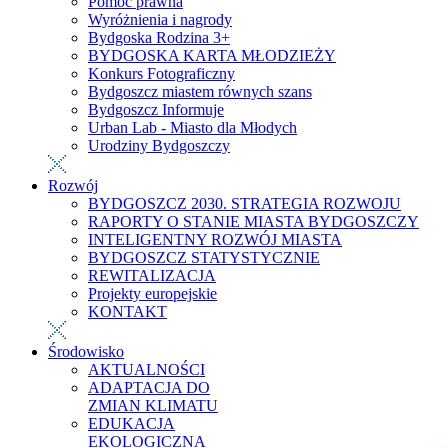
Pomoc prawna
Wyróżnienia i nagrody
Bydgoska Rodzina 3+
BYDGOSKA KARTA MŁODZIEŻY
Konkurs Fotograficzny
Bydgoszcz miastem równych szans
Bydgoszcz Informuje
Urban Lab - Miasto dla Młodych
Urodziny Bydgoszczy
Rozwój
BYDGOSZCZ 2030. STRATEGIA ROZWOJU
RAPORTY O STANIE MIASTA BYDGOSZCZY
INTELIGENTNY ROZWÓJ MIASTA
BYDGOSZCZ STATYSTYCZNIE
REWITALIZACJA
Projekty europejskie
KONTAKT
Środowisko
AKTUALNOŚCI
ADAPTACJA DO
ZMIAN KLIMATU
EDUKACJA
EKOLOGICZNA