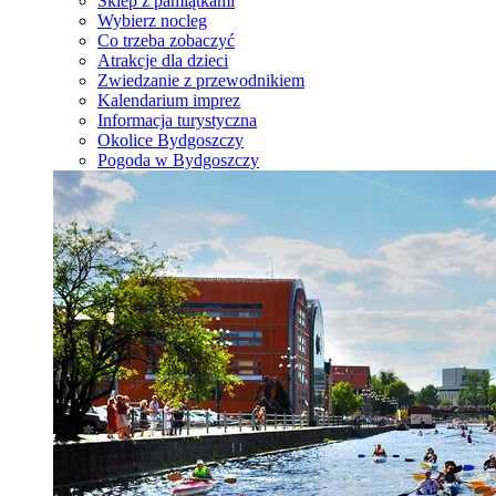
Sklep z pamiątkami
Wybierz nocleg
Co trzeba zobaczyć
Atrakcje dla dzieci
Zwiedzanie z przewodnikiem
Kalendarium imprez
Informacja turystyczna
Okolice Bydgoszczy
Pogoda w Bydgoszczy