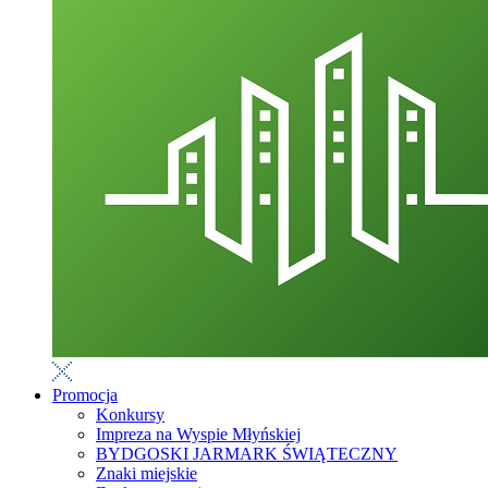
Promocja
Konkursy
Impreza na Wyspie Młyńskiej
BYDGOSKI JARMARK ŚWIĄTECZNY
Znaki miejskie