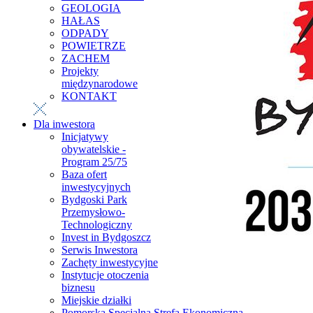
GEOLOGIA
HAŁAS
ODPADY
POWIETRZE
ZACHEM
Projekty
międzynarodowe
KONTAKT
Dla inwestora
Inicjatywy
obywatelskie -
Program 25/75
Baza ofert
inwestycyjnych
Bydgoski Park
Przemysłowo-
Technologiczny
Invest in Bydgoszcz
Serwis Inwestora
Zachęty inwestycyjne
Instytucje otoczenia
biznesu
Miejskie działki
Pomorska Specjalna Strefa Ekonomiczna