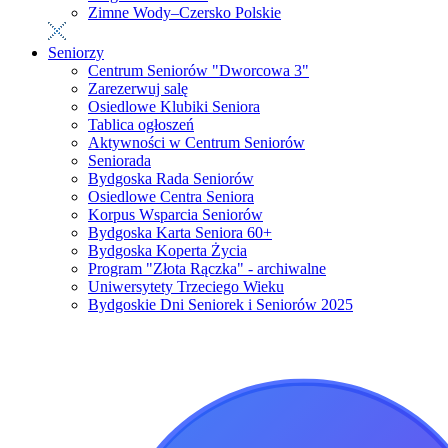
Zimne Wody–Czersko Polskie
Seniorzy
Centrum Seniorów "Dworcowa 3"
Zarezerwuj salę
Osiedlowe Klubiki Seniora
Tablica ogłoszeń
Aktywności w Centrum Seniorów
Seniorada
Bydgoska Rada Seniorów
Osiedlowe Centra Seniora
Korpus Wsparcia Seniorów
Bydgoska Karta Seniora 60+
Bydgoska Koperta Życia
Program "Złota Rączka" - archiwalne
Uniwersytety Trzeciego Wieku
Bydgoskie Dni Seniorek i Seniorów 2025