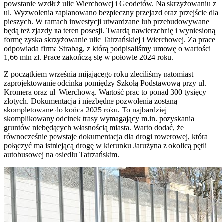
powstanie wzdłuż ulic Wierchowej i Geodetów. Na skrzyżowaniu z
ul. Wyzwolenia zaplanowano bezpieczny przejazd oraz przejście dla
pieszych. W ramach inwestycji utwardzane lub przebudowywane
będą też zjazdy na teren posesji. Twardą nawierzchnię i wyniesioną
formę zyska skrzyżowanie ulic Tatrzańskiej i Wierchowej. Za prace
odpowiada firma Strabag, z którą podpisaliśmy umowę o wartości
1,66 mln zł. Prace zakończą się w połowie 2024 roku.
Z początkiem września mijającego roku zleciliśmy natomiast
zaprojektowanie odcinka pomiędzy Szkołą Podstawową przy ul.
Kromera oraz ul. Wierchową. Wartość prac to ponad 300 tysięcy
złotych. Dokumentacja i niezbędne pozwolenia zostaną
skompletowane do końca 2025 roku. To najbardziej
skomplikowany odcinek trasy wymagający m.in. pozyskania
gruntów niebędących własnością miasta. Warto dodać, że
równocześnie powstaje dokumentacja dla drogi rowerowej, która
połączyć ma istniejącą drogę w kierunku Jarużyna z okolicą pętli
autobusowej na osiedlu Tatrzańskim.