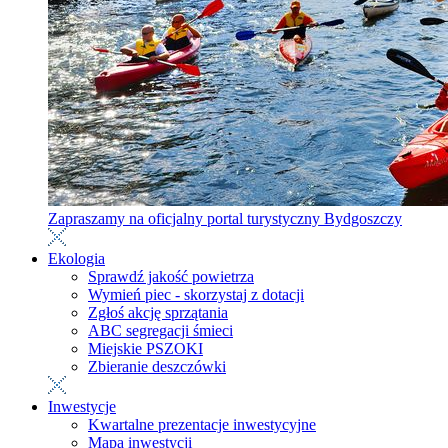
Zapraszamy na oficjalny portal turystyczny Bydgoszczy
Ekologia
Sprawdź jakość powietrza
Wymień piec - skorzystaj z dotacji
Zgłoś akcję sprzątania
ABC segregacji śmieci
Miejskie PSZOKI
Zbieranie deszczówki
Inwestycje
Kwartalne prezentacje inwestycyjne
Mapa inwestycji