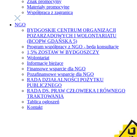
Znak promocyjny
Materiały promocyjne
Współpraca z zagranicą
NGO
BYDGOSKIE CENTRUM ORGANIZACJI
POZARZĄDOWYCH I WOLONTARIATU
(BCOPW GDAŃSKA 5)
Program współpracy z NGO - będą konsultacje
1,5% ZOSTAW W BYDGOSZCZY
Wolontariat
Informacje bieżące
Finansowe wsparcie dla NGO
Pozafinansowe wsparcie dla NGO
RADA DZIAŁALNOŚCI POŻYTKU
PUBLICZNEGO
RADA DS. PRAW CZŁOWIEKA I RÓWNEGO
TRAKTOWANIA
Tablica ogłoszeń
Kontakt