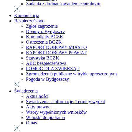
Zadania z dofinansowaniem centralnym
Komunikacja
Bezpieczeństwo
Zgłoś zagrożenie
Dbamy o Bydgoszcz
Komunikaty BCZK
Ostrzeżenia BCZK
RAPORT DOBOWY MIASTO
RAPORT DOBOWY POWIAT
Statystyka BCZK
ABC bezpieczeństwa
POMOC DLA ZWIERZĄT
Zgromadzenia publiczne w trybie uproszczonym
Pogoda w Bydgoszczy
Świadczenia
Aktualności
Świadczenia - informacje. Terminy wypłat
Akty prawne
Wzory wypełnionych wniosków
Wnioski do pobrania
O nas