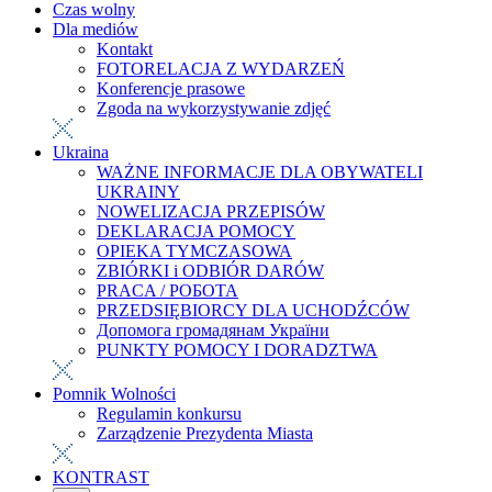
Czas wolny
Dla mediów
Kontakt
FOTORELACJA Z WYDARZEŃ
Konferencje prasowe
Zgoda na wykorzystywanie zdjęć
Ukraina
WAŻNE INFORMACJE DLA OBYWATELI
UKRAINY
NOWELIZACJA PRZEPISÓW
DEKLARACJA POMOCY
OPIEKA TYMCZASOWA
ZBIÓRKI i ODBIÓR DARÓW
PRACA / РОБОТА
PRZEDSIĘBIORCY DLA UCHODŹCÓW
Допомога громадянам України
PUNKTY POMOCY I DORADZTWA
Pomnik Wolności
Regulamin konkursu
Zarządzenie Prezydenta Miasta
KONTRAST