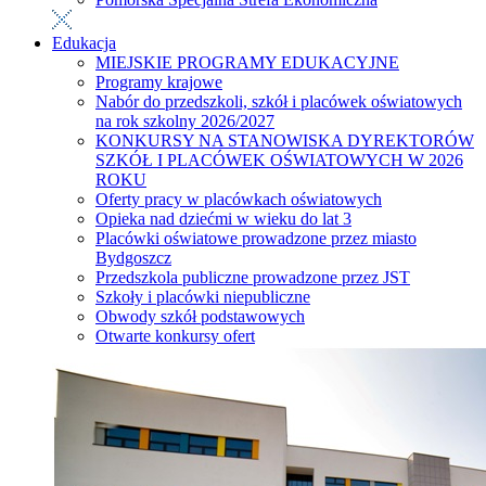
Edukacja
MIEJSKIE PROGRAMY EDUKACYJNE
Programy krajowe
Nabór do przedszkoli, szkół i placówek oświatowych
na rok szkolny 2026/2027
KONKURSY NA STANOWISKA DYREKTORÓW
SZKÓŁ I PLACÓWEK OŚWIATOWYCH W 2026
ROKU
Oferty pracy w placówkach oświatowych
Opieka nad dziećmi w wieku do lat 3
Placówki oświatowe prowadzone przez miasto
Bydgoszcz
Przedszkola publiczne prowadzone przez JST
Szkoły i placówki niepubliczne
Obwody szkół podstawowych
Otwarte konkursy ofert