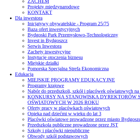
ZACHEM
Projekty międzynarodowe
KONTAKT
Dla inwestora
Inicjatywy obywatelskie - Program 25/75
Baza ofert inwestycyjnych
Bydgoski Park Przemysłowo-Technologiczny
Invest in Bydgoszcz
Serwis Inwestora
Zachęty inwestycyjne
Instytucje otoczenia biznesu
Miejskie działki
Pomorska Specjalna Strefa Ekonomiczna
Edukacja
MIEJSKIE PROGRAMY EDUKACYJNE
Programy krajowe
Nabór do przedszkoli, szkół i placówek oświatowych na
KONKURSY NA STANOWISKA DYREKTORÓW S
OŚWIATOWYCH W 2026 ROKU
Oferty pracy w placówkach oświatowych
Opieka nad dziećmi w wieku do lat 3
Placówki oświatowe prowadzone przez miasto Bydgosz
Przedszkola publiczne prowadzone przez JST
Szkoły i placówki niepubliczne
Obwody szkół podstawowych