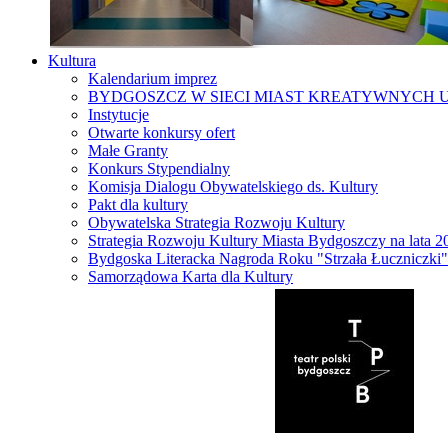
Kultura
Kalendarium imprez
BYDGOSZCZ W SIECI MIAST KREATYWNYCH 
Instytucje
Otwarte konkursy ofert
Małe Granty
Konkurs Stypendialny
Komisja Dialogu Obywatelskiego ds. Kultury
Pakt dla kultury
Obywatelska Strategia Rozwoju Kultury
Strategia Rozwoju Kultury Miasta Bydgoszczy na lata 
Bydgoska Literacka Nagroda Roku "Strzała Łuczniczki"
Samorządowa Karta dla Kultury