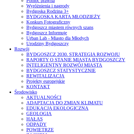
Pomoc prawna
Wyróżnienia i nagrody
Bydgoska Rodzina 3+
BYDGOSKA KARTA MŁODZIEŻY
Konkurs Fotograficzny
Bydgoszcz miastem równych szans
Bydgoszcz Informuje
Urban Lab - Miasto dla Młodych
Urodziny Bydgoszczy
Rozwój
BYDGOSZCZ 2030. STRATEGIA ROZWOJU
RAPORTY O STANIE MIASTA BYDGOSZCZY
INTELIGENTNY ROZWÓJ MIASTA
BYDGOSZCZ STATYSTYCZNIE
REWITALIZACJA
Projekty europejskie
KONTAKT
Środowisko
AKTUALNOŚCI
ADAPTACJA DO ZMIAN KLIMATU
EDUKACJA EKOLOGICZNA
GEOLOGIA
HAŁAS
ODPADY
POWIETRZE