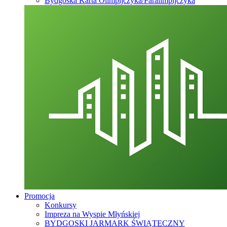
Bydgoska Karta Olimpijczyka/Paralimpijczyka
Promocja
Konkursy
Impreza na Wyspie Młyńskiej
BYDGOSKI JARMARK ŚWIĄTECZNY