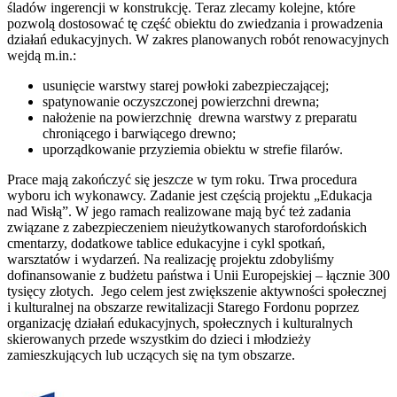
śladów ingerencji w konstrukcję. Teraz zlecamy kolejne, które
pozwolą dostosować tę część obiektu do zwiedzania i prowadzenia
działań edukacyjnych. W zakres planowanych robót renowacyjnych
wejdą m.in.:
usunięcie warstwy starej powłoki zabezpieczającej;
spatynowanie oczyszczonej powierzchni drewna;
nałożenie na powierzchnię drewna warstwy z preparatu
chroniącego i barwiącego drewno;
uporządkowanie przyziemia obiektu w strefie filarów.
Prace mają zakończyć się jeszcze w tym roku. Trwa procedura
wyboru ich wykonawcy. Zadanie jest częścią projektu „Edukacja
nad Wisłą”. W jego ramach realizowane mają być też zadania
związane z zabezpieczeniem nieużytkowanych starofordońskich
cmentarzy, dodatkowe tablice edukacyjne i cykl spotkań,
warsztatów i wydarzeń. Na realizację projektu zdobyliśmy
dofinansowanie z budżetu państwa i Unii Europejskiej – łącznie 300
tysięcy złotych. Jego celem jest zwiększenie aktywności społecznej
i kulturalnej na obszarze rewitalizacji Starego Fordonu poprzez
organizację działań edukacyjnych, społecznych i kulturalnych
skierowanych przede wszystkim do dzieci i młodzieży
zamieszkujących lub uczących się na tym obszarze.