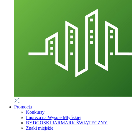
Promocja
Konkursy
Impreza na Wyspie Młyńskiej
BYDGOSKI JARMARK ŚWIĄTECZNY
Znaki miejskie