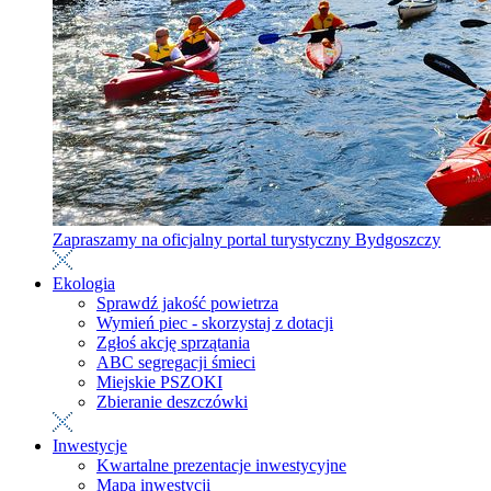
Zapraszamy na oficjalny portal turystyczny Bydgoszczy
Ekologia
Sprawdź jakość powietrza
Wymień piec - skorzystaj z dotacji
Zgłoś akcję sprzątania
ABC segregacji śmieci
Miejskie PSZOKI
Zbieranie deszczówki
Inwestycje
Kwartalne prezentacje inwestycyjne
Mapa inwestycji