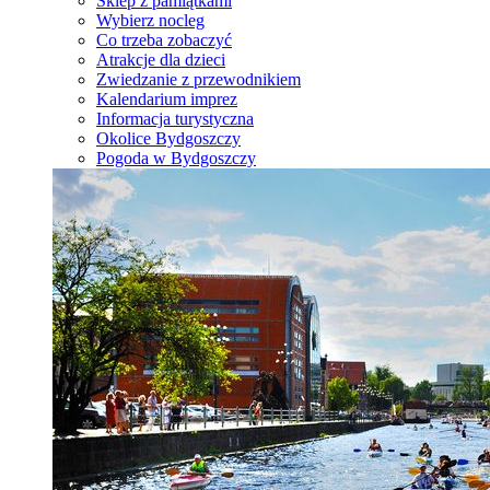
Sklep z pamiątkami
Wybierz nocleg
Co trzeba zobaczyć
Atrakcje dla dzieci
Zwiedzanie z przewodnikiem
Kalendarium imprez
Informacja turystyczna
Okolice Bydgoszczy
Pogoda w Bydgoszczy