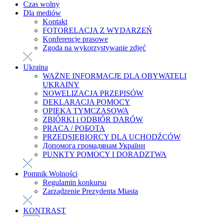
Czas wolny
Dla mediów
Kontakt
FOTORELACJA Z WYDARZEŃ
Konferencje prasowe
Zgoda na wykorzystywanie zdjęć
Ukraina
WAŻNE INFORMACJE DLA OBYWATELI
UKRAINY
NOWELIZACJA PRZEPISÓW
DEKLARACJA POMOCY
OPIEKA TYMCZASOWA
ZBIÓRKI i ODBIÓR DARÓW
PRACA / РОБОТА
PRZEDSIĘBIORCY DLA UCHODŹCÓW
Допомога громадянам України
PUNKTY POMOCY I DORADZTWA
Pomnik Wolności
Regulamin konkursu
Zarządzenie Prezydenta Miasta
KONTRAST