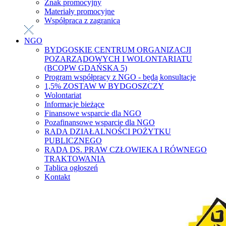
Znak promocyjny
Materiały promocyjne
Współpraca z zagranicą
NGO
BYDGOSKIE CENTRUM ORGANIZACJI
POZARZĄDOWYCH I WOLONTARIATU
(BCOPW GDAŃSKA 5)
Program współpracy z NGO - będą konsultacje
1,5% ZOSTAW W BYDGOSZCZY
Wolontariat
Informacje bieżące
Finansowe wsparcie dla NGO
Pozafinansowe wsparcie dla NGO
RADA DZIAŁALNOŚCI POŻYTKU
PUBLICZNEGO
RADA DS. PRAW CZŁOWIEKA I RÓWNEGO
TRAKTOWANIA
Tablica ogłoszeń
Kontakt