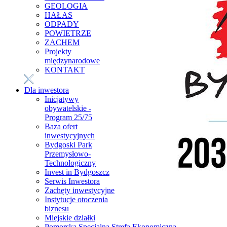
GEOLOGIA
HAŁAS
ODPADY
POWIETRZE
ZACHEM
Projekty
międzynarodowe
KONTAKT
Dla inwestora
Inicjatywy
obywatelskie -
Program 25/75
Baza ofert
inwestycyjnych
Bydgoski Park
Przemysłowo-
Technologiczny
Invest in Bydgoszcz
Serwis Inwestora
Zachęty inwestycyjne
Instytucje otoczenia
biznesu
Miejskie działki
Pomorska Specjalna Strefa Ekonomiczna