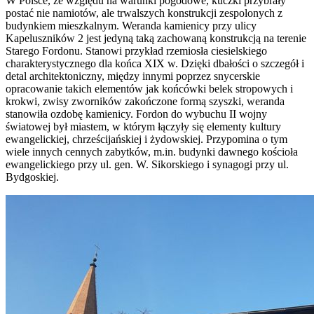
W Polsce, ze względu na warunki pogodowe, kuczki przybrały
postać nie namiotów, ale trwalszych konstrukcji zespolonych z
budynkiem mieszkalnym. Weranda kamienicy przy ulicy
Kapeluszników 2 jest jedyną taką zachowaną konstrukcją na terenie
Starego Fordonu. Stanowi przykład rzemiosła ciesielskiego
charakterystycznego dla końca XIX w. Dzięki dbałości o szczegół i
detal architektoniczny, między innymi poprzez snycerskie
opracowanie takich elementów jak końcówki belek stropowych i
krokwi, zwisy zworników zakończone formą szyszki, weranda
stanowiła ozdobę kamienicy. Fordon do wybuchu II wojny
światowej był miastem, w którym łączyły się elementy kultury
ewangelickiej, chrześcijańskiej i żydowskiej. Przypomina o tym
wiele innych cennych zabytków, m.in. budynki dawnego kościoła
ewangelickiego przy ul. gen. W. Sikorskiego i synagogi przy ul.
Bydgoskiej.