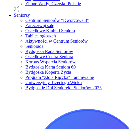
Zimne Wody–Czersko Polskie
Seniorzy
Centrum Seniorów "Dworcowa 3"
Zarezerwuj salę
Osiedlowe Klubiki Seniora
Tablica ogłoszeń
Aktywności w Centrum Seniorów
Seniorada
Bydgoska Rada Seniorów
Osiedlowe Centra Seniora
Korpus Wsparcia Seniorów
Bydgoska Karta Seniora 60+
Bydgoska Koperta Życia
Program "Złota Rączka" - archiwalne
Uniwersytety Trzeciego Wieku
Bydgoskie Dni Seniorek i Seniorów 2025