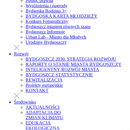
Pomoc prawna
Wyróżnienia i nagrody
Bydgoska Rodzina 3+
BYDGOSKA KARTA MŁODZIEŻY
Konkurs Fotograficzny
Bydgoszcz miastem równych szans
Bydgoszcz Informuje
Urban Lab - Miasto dla Młodych
Urodziny Bydgoszczy
Rozwój
BYDGOSZCZ 2030. STRATEGIA ROZWOJU
RAPORTY O STANIE MIASTA BYDGOSZCZY
INTELIGENTNY ROZWÓJ MIASTA
BYDGOSZCZ STATYSTYCZNIE
REWITALIZACJA
Projekty europejskie
KONTAKT
Środowisko
AKTUALNOŚCI
ADAPTACJA DO
ZMIAN KLIMATU
EDUKACJA
EKOLOGICZNA