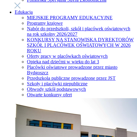
Edukacja
MIEJSKIE PROGRAMY EDUKACYJNE
Programy krajowe
Nabór do przedszkoli, szkół i placówek oświatowych
na rok szkolny 2026/2027
KONKURSY NA STANOWISKA DYREKTORÓW
SZKÓŁ I PLACÓWEK OŚWIATOWYCH W 2026
ROKU
Oferty pracy w placówkach oświatowych
Opieka nad dziećmi w wieku do lat 3
Placówki oświatowe prowadzone przez miasto
Bydgoszcz
Przedszkola publiczne prowadzone przez JST
Szkoły i placówki niepubliczne
Obwody szkół podstawowych
Otwarte konkursy ofert