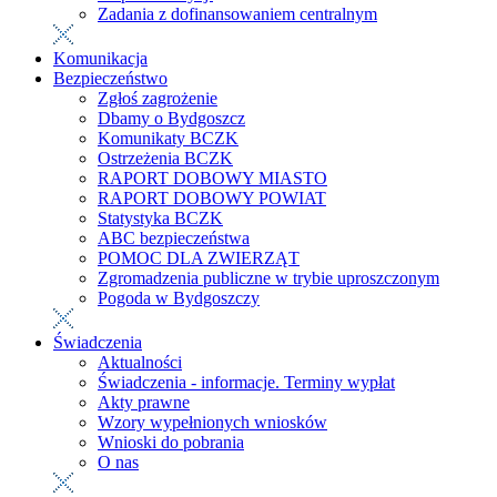
Zadania z dofinansowaniem centralnym
Komunikacja
Bezpieczeństwo
Zgłoś zagrożenie
Dbamy o Bydgoszcz
Komunikaty BCZK
Ostrzeżenia BCZK
RAPORT DOBOWY MIASTO
RAPORT DOBOWY POWIAT
Statystyka BCZK
ABC bezpieczeństwa
POMOC DLA ZWIERZĄT
Zgromadzenia publiczne w trybie uproszczonym
Pogoda w Bydgoszczy
Świadczenia
Aktualności
Świadczenia - informacje. Terminy wypłat
Akty prawne
Wzory wypełnionych wniosków
Wnioski do pobrania
O nas