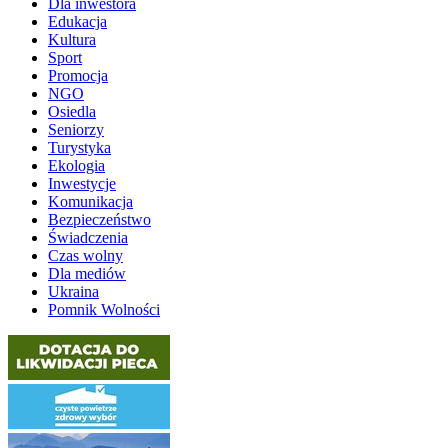
Dla inwestora
Edukacja
Kultura
Sport
Promocja
NGO
Osiedla
Seniorzy
Turystyka
Ekologia
Inwestycje
Komunikacja
Bezpieczeństwo
Świadczenia
Czas wolny
Dla mediów
Ukraina
Pomnik Wolności