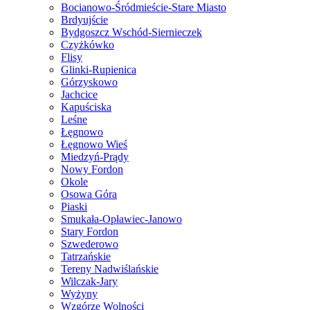
Bocianowo-Śródmieście-Stare Miasto
Brdyujście
Bydgoszcz Wschód-Siernieczek
Czyżkówko
Flisy
Glinki-Rupienica
Górzyskowo
Jachcice
Kapuściska
Leśne
Łęgnowo
Łęgnowo Wieś
Miedzyń-Prądy
Nowy Fordon
Okole
Osowa Góra
Piaski
Smukała-Opławiec-Janowo
Stary Fordon
Szwederowo
Tatrzańskie
Tereny Nadwiślańskie
Wilczak-Jary
Wyżyny
Wzgórze Wolności