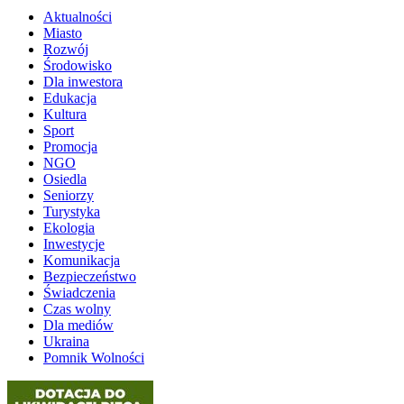
Aktualności
Miasto
Rozwój
Środowisko
Dla inwestora
Edukacja
Kultura
Sport
Promocja
NGO
Osiedla
Seniorzy
Turystyka
Ekologia
Inwestycje
Komunikacja
Bezpieczeństwo
Świadczenia
Czas wolny
Dla mediów
Ukraina
Pomnik Wolności