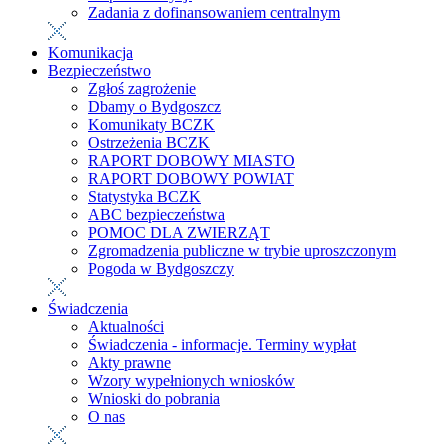
Zadania z dofinansowaniem centralnym
Komunikacja
Bezpieczeństwo
Zgłoś zagrożenie
Dbamy o Bydgoszcz
Komunikaty BCZK
Ostrzeżenia BCZK
RAPORT DOBOWY MIASTO
RAPORT DOBOWY POWIAT
Statystyka BCZK
ABC bezpieczeństwa
POMOC DLA ZWIERZĄT
Zgromadzenia publiczne w trybie uproszczonym
Pogoda w Bydgoszczy
Świadczenia
Aktualności
Świadczenia - informacje. Terminy wypłat
Akty prawne
Wzory wypełnionych wniosków
Wnioski do pobrania
O nas