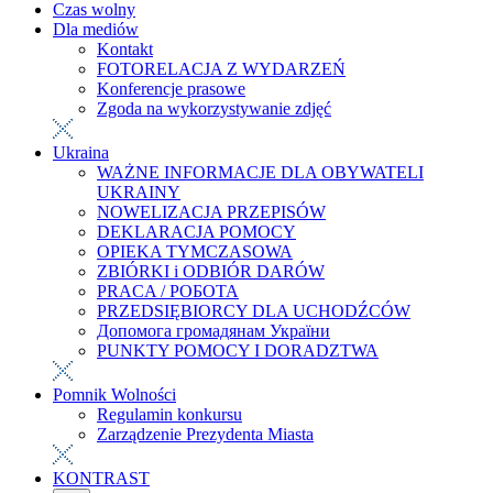
Czas wolny
Dla mediów
Kontakt
FOTORELACJA Z WYDARZEŃ
Konferencje prasowe
Zgoda na wykorzystywanie zdjęć
Ukraina
WAŻNE INFORMACJE DLA OBYWATELI
UKRAINY
NOWELIZACJA PRZEPISÓW
DEKLARACJA POMOCY
OPIEKA TYMCZASOWA
ZBIÓRKI i ODBIÓR DARÓW
PRACA / РОБОТА
PRZEDSIĘBIORCY DLA UCHODŹCÓW
Допомога громадянам України
PUNKTY POMOCY I DORADZTWA
Pomnik Wolności
Regulamin konkursu
Zarządzenie Prezydenta Miasta
KONTRAST