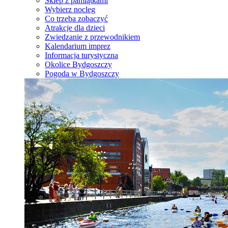
Sklep z pamiątkami
Wybierz nocleg
Co trzeba zobaczyć
Atrakcje dla dzieci
Zwiedzanie z przewodnikiem
Kalendarium imprez
Informacja turystyczna
Okolice Bydgoszczy
Pogoda w Bydgoszczy