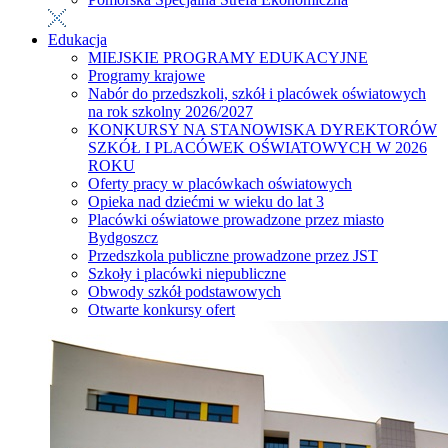
Edukacja
MIEJSKIE PROGRAMY EDUKACYJNE
Programy krajowe
Nabór do przedszkoli, szkół i placówek oświatowych
na rok szkolny 2026/2027
KONKURSY NA STANOWISKA DYREKTORÓW
SZKÓŁ I PLACÓWEK OŚWIATOWYCH W 2026
ROKU
Oferty pracy w placówkach oświatowych
Opieka nad dziećmi w wieku do lat 3
Placówki oświatowe prowadzone przez miasto
Bydgoszcz
Przedszkola publiczne prowadzone przez JST
Szkoły i placówki niepubliczne
Obwody szkół podstawowych
Otwarte konkursy ofert