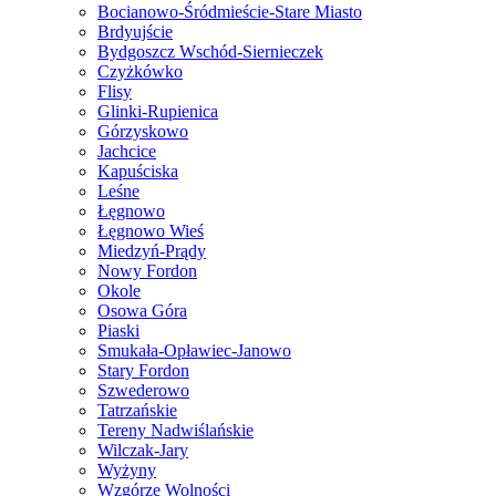
Bocianowo-Śródmieście-Stare Miasto
Brdyujście
Bydgoszcz Wschód-Siernieczek
Czyżkówko
Flisy
Glinki-Rupienica
Górzyskowo
Jachcice
Kapuściska
Leśne
Łęgnowo
Łęgnowo Wieś
Miedzyń-Prądy
Nowy Fordon
Okole
Osowa Góra
Piaski
Smukała-Opławiec-Janowo
Stary Fordon
Szwederowo
Tatrzańskie
Tereny Nadwiślańskie
Wilczak-Jary
Wyżyny
Wzgórze Wolności