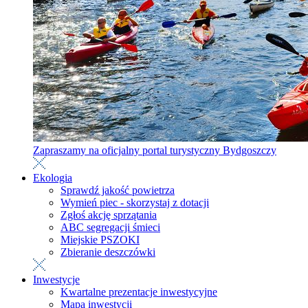
Zapraszamy na oficjalny portal turystyczny Bydgoszczy
Ekologia
Sprawdź jakość powietrza
Wymień piec - skorzystaj z dotacji
Zgłoś akcję sprzątania
ABC segregacji śmieci
Miejskie PSZOKI
Zbieranie deszczówki
Inwestycje
Kwartalne prezentacje inwestycyjne
Mapa inwestycji