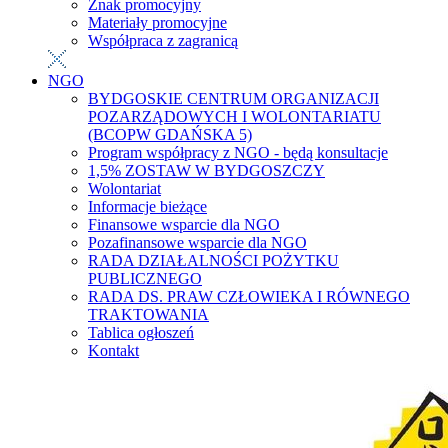
Znak promocyjny
Materiały promocyjne
Współpraca z zagranicą
NGO
BYDGOSKIE CENTRUM ORGANIZACJI
POZARZĄDOWYCH I WOLONTARIATU
(BCOPW GDAŃSKA 5)
Program współpracy z NGO - będą konsultacje
1,5% ZOSTAW W BYDGOSZCZY
Wolontariat
Informacje bieżące
Finansowe wsparcie dla NGO
Pozafinansowe wsparcie dla NGO
RADA DZIAŁALNOŚCI POŻYTKU
PUBLICZNEGO
RADA DS. PRAW CZŁOWIEKA I RÓWNEGO
TRAKTOWANIA
Tablica ogłoszeń
Kontakt