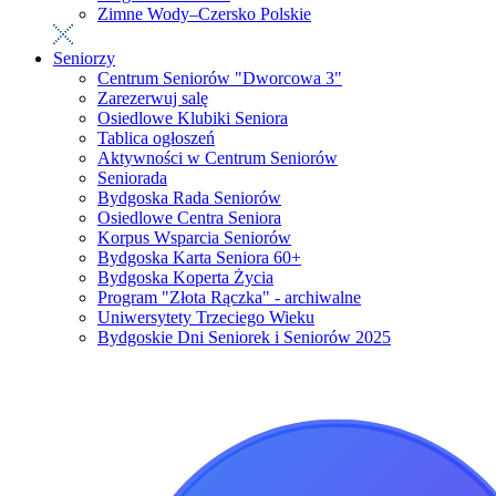
Zimne Wody–Czersko Polskie
Seniorzy
Centrum Seniorów "Dworcowa 3"
Zarezerwuj salę
Osiedlowe Klubiki Seniora
Tablica ogłoszeń
Aktywności w Centrum Seniorów
Seniorada
Bydgoska Rada Seniorów
Osiedlowe Centra Seniora
Korpus Wsparcia Seniorów
Bydgoska Karta Seniora 60+
Bydgoska Koperta Życia
Program "Złota Rączka" - archiwalne
Uniwersytety Trzeciego Wieku
Bydgoskie Dni Seniorek i Seniorów 2025