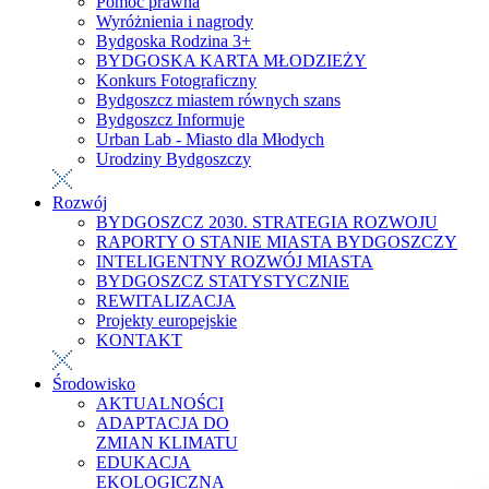
Pomoc prawna
Wyróżnienia i nagrody
Bydgoska Rodzina 3+
BYDGOSKA KARTA MŁODZIEŻY
Konkurs Fotograficzny
Bydgoszcz miastem równych szans
Bydgoszcz Informuje
Urban Lab - Miasto dla Młodych
Urodziny Bydgoszczy
Rozwój
BYDGOSZCZ 2030. STRATEGIA ROZWOJU
RAPORTY O STANIE MIASTA BYDGOSZCZY
INTELIGENTNY ROZWÓJ MIASTA
BYDGOSZCZ STATYSTYCZNIE
REWITALIZACJA
Projekty europejskie
KONTAKT
Środowisko
AKTUALNOŚCI
ADAPTACJA DO
ZMIAN KLIMATU
EDUKACJA
EKOLOGICZNA