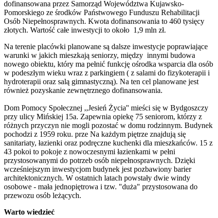
dofinansowana przez Samorząd Województwa Kujawsko-
Pomorskiego ze środków Państwowego Funduszu Rehabilitacji
Osób Niepełnosprawnych. Kwota dofinansowania to 460 tysięcy
złotych. Wartość całe inwestycji to około 1,9 mln zł.
Na terenie placówki planowane są dalsze inwestycje poprawiające
warunki w jakich mieszkają seniorzy, między innymi budowa
nowego obiektu, który ma pełnić funkcję ośrodka wsparcia dla osób
w podeszłym wieku wraz z parkingiem ( z salami do fizykoterapii i
hydroterapii oraz salą gimnastyczną). Na ten cel planowane jest
również pozyskanie zewnętrznego dofinansowania.
Dom Pomocy Społecznej ,,Jesień Życia'' mieści się w Bydgoszczy
przy ulicy Mińskiej 15a. Zapewnia opiekę 75 seniorom, którzy z
różnych przyczyn nie mogli pozostać w domu rodzinnym. Budynek
pochodzi z 1959 roku. prze Na każdym piętrze znajdują się
sanitariaty, łazienki oraz podręczne kuchenki dla mieszkańców. 15 z
43 pokoi to pokoje z nowoczesnymi łazienkami w pełni
przystosowanymi do potrzeb osób niepełnosprawnych. Dzięki
wcześniejszym inwestycjom budynek jest pozbawiony barier
architektonicznych. W ostatnich latach powstały dwie windy
osobowe - mała jednopiętrowa i tzw. "duża" przystosowana do
przewozu osób leżących.
Warto wiedzieć