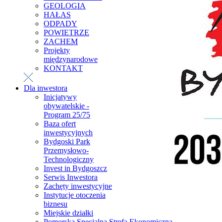
GEOLOGIA
HAŁAS
ODPADY
POWIETRZE
ZACHEM
Projekty
międzynarodowe
KONTAKT
Dla inwestora
Inicjatywy
obywatelskie -
Program 25/75
Baza ofert
inwestycyjnych
Bydgoski Park
Przemysłowo-
Technologiczny
Invest in Bydgoszcz
Serwis Inwestora
Zachęty inwestycyjne
Instytucje otoczenia
biznesu
Miejskie działki
Pomorska Specjalna Strefa Ekonomiczna