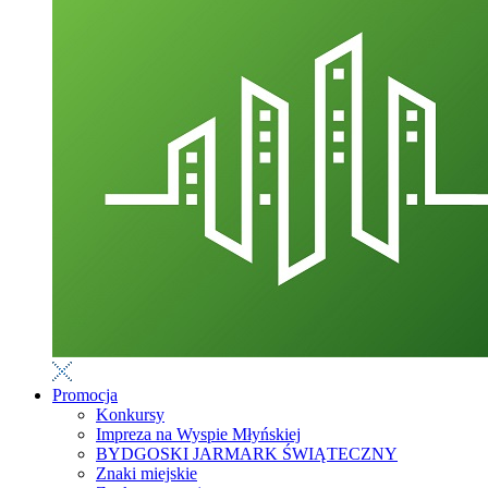
Promocja
Konkursy
Impreza na Wyspie Młyńskiej
BYDGOSKI JARMARK ŚWIĄTECZNY
Znaki miejskie