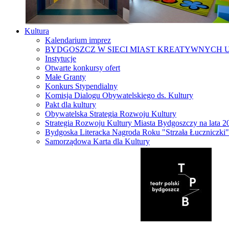
Kultura
Kalendarium imprez
BYDGOSZCZ W SIECI MIAST KREATYWNYCH 
Instytucje
Otwarte konkursy ofert
Małe Granty
Konkurs Stypendialny
Komisja Dialogu Obywatelskiego ds. Kultury
Pakt dla kultury
Obywatelska Strategia Rozwoju Kultury
Strategia Rozwoju Kultury Miasta Bydgoszczy na lata 
Bydgoska Literacka Nagroda Roku "Strzała Łuczniczki"
Samorządowa Karta dla Kultury