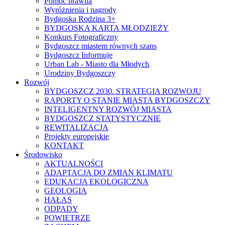
Pomoc prawna
Wyróżnienia i nagrody
Bydgoska Rodzina 3+
BYDGOSKA KARTA MŁODZIEŻY
Konkurs Fotograficzny
Bydgoszcz miastem równych szans
Bydgoszcz Informuje
Urban Lab - Miasto dla Młodych
Urodziny Bydgoszczy
Rozwój
BYDGOSZCZ 2030. STRATEGIA ROZWOJU
RAPORTY O STANIE MIASTA BYDGOSZCZY
INTELIGENTNY ROZWÓJ MIASTA
BYDGOSZCZ STATYSTYCZNIE
REWITALIZACJA
Projekty europejskie
KONTAKT
Środowisko
AKTUALNOŚCI
ADAPTACJA DO ZMIAN KLIMATU
EDUKACJA EKOLOGICZNA
GEOLOGIA
HAŁAS
ODPADY
POWIETRZE