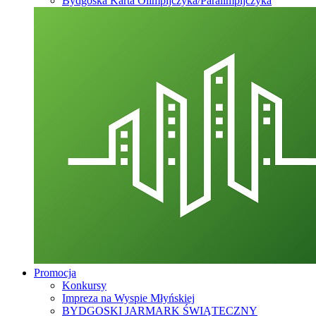
Bydgoska Karta Olimpijczyka/Paralimpijczyka
Promocja
Konkursy
Impreza na Wyspie Młyńskiej
BYDGOSKI JARMARK ŚWIĄTECZNY