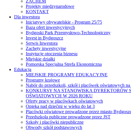
ZACHEM
Projekty międzynarodowe
KONTAKT
Dla inwestora
Inicjatywy obywatelskie - Program 25/75
Baza ofert inwestycyjnych
Bydgoski Park Przemysłowo-Technologiczny
Invest in Bydgoszcz
Serwis Inwestora
Zachęty inwestycyjne
Instytucje otoczenia biznesu
Miejskie działki
Pomorska Specjalna Strefa Ekonomiczna
Edukacja
MIEJSKIE PROGRAMY EDUKACYJNE
Programy krajowe
Nabór do przedszkoli, szkół i placówek oświatowych na
KONKURSY NA STANOWISKA DYREKTORÓW S
OŚWIATOWYCH W 2026 ROKU
Oferty pracy w placówkach oświatowych
Opieka nad dziećmi w wieku do lat 3
Placówki oświatowe prowadzone przez miasto Bydgosz
Przedszkola publiczne prowadzone przez JST
Szkoły i placówki niepubliczne
Obwody szkół podstawowych