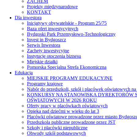
ZACHEM
Projekty międzynarodowe
KONTAKT
Dla inwestora
Inicjatywy obywatelskie - Program 25/75
Baza ofert inwestycyjnych
Bydgoski Park Przemysłowo-Technologiczny
Invest in Bydgoszcz
Serwis Inwestora
Zachęty inwestycyjne
Instytucje otoczenia biznesu
Miejskie działki
Pomorska Specjalna Strefa Ekonomiczna
Edukacja
MIEJSKIE PROGRAMY EDUKACYJNE
Programy krajowe
Nabór do przedszkoli, szkół i placówek oświatowych na
KONKURSY NA STANOWISKA DYREKTORÓW S
OŚWIATOWYCH W 2026 ROKU
Oferty pracy w placówkach oświatowych
Opieka nad dziećmi w wieku do lat 3
Placówki oświatowe prowadzone przez miasto Bydgosz
Przedszkola publiczne prowadzone przez JST
Szkoły i placówki niepubliczne
Obwody szkół podstawowych