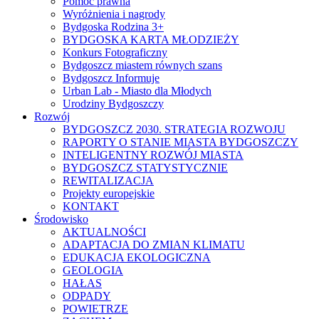
Pomoc prawna
Wyróżnienia i nagrody
Bydgoska Rodzina 3+
BYDGOSKA KARTA MŁODZIEŻY
Konkurs Fotograficzny
Bydgoszcz miastem równych szans
Bydgoszcz Informuje
Urban Lab - Miasto dla Młodych
Urodziny Bydgoszczy
Rozwój
BYDGOSZCZ 2030. STRATEGIA ROZWOJU
RAPORTY O STANIE MIASTA BYDGOSZCZY
INTELIGENTNY ROZWÓJ MIASTA
BYDGOSZCZ STATYSTYCZNIE
REWITALIZACJA
Projekty europejskie
KONTAKT
Środowisko
AKTUALNOŚCI
ADAPTACJA DO ZMIAN KLIMATU
EDUKACJA EKOLOGICZNA
GEOLOGIA
HAŁAS
ODPADY
POWIETRZE