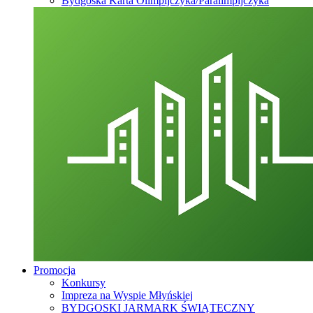
Bydgoska Karta Olimpijczyka/Paralimpijczyka
Promocja
Konkursy
Impreza na Wyspie Młyńskiej
BYDGOSKI JARMARK ŚWIĄTECZNY