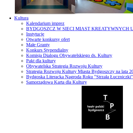
Kultura
Kalendarium imprez
BYDGOSZCZ W SIECI MIAST KREATYWNYCH 
Instytucje
Otwarte konkursy ofert
Małe Granty
Konkurs Stypendialny
Komisja Dialogu Obywatelskiego ds. Kultury
Pakt dla kultury
Obywatelska Strategia Rozwoju Kultury
Strategia Rozwoju Kultury Miasta Bydgoszczy na lata 
Bydgoska Literacka Nagroda Roku "Strzała Łuczniczki"
Samorządowa Karta dla Kultury