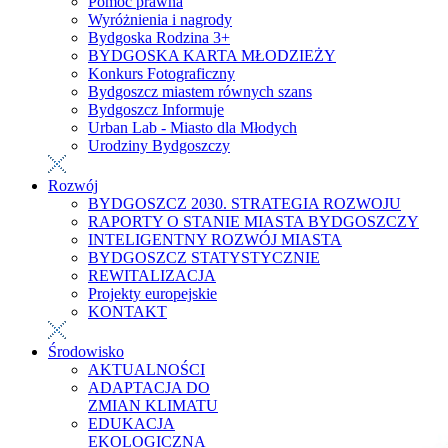
Pomoc prawna
Wyróżnienia i nagrody
Bydgoska Rodzina 3+
BYDGOSKA KARTA MŁODZIEŻY
Konkurs Fotograficzny
Bydgoszcz miastem równych szans
Bydgoszcz Informuje
Urban Lab - Miasto dla Młodych
Urodziny Bydgoszczy
Rozwój
BYDGOSZCZ 2030. STRATEGIA ROZWOJU
RAPORTY O STANIE MIASTA BYDGOSZCZY
INTELIGENTNY ROZWÓJ MIASTA
BYDGOSZCZ STATYSTYCZNIE
REWITALIZACJA
Projekty europejskie
KONTAKT
Środowisko
AKTUALNOŚCI
ADAPTACJA DO
ZMIAN KLIMATU
EDUKACJA
EKOLOGICZNA