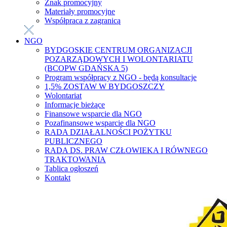
Znak promocyjny
Materiały promocyjne
Współpraca z zagranicą
NGO
BYDGOSKIE CENTRUM ORGANIZACJI
POZARZĄDOWYCH I WOLONTARIATU
(BCOPW GDAŃSKA 5)
Program współpracy z NGO - będą konsultacje
1,5% ZOSTAW W BYDGOSZCZY
Wolontariat
Informacje bieżące
Finansowe wsparcie dla NGO
Pozafinansowe wsparcie dla NGO
RADA DZIAŁALNOŚCI POŻYTKU
PUBLICZNEGO
RADA DS. PRAW CZŁOWIEKA I RÓWNEGO
TRAKTOWANIA
Tablica ogłoszeń
Kontakt