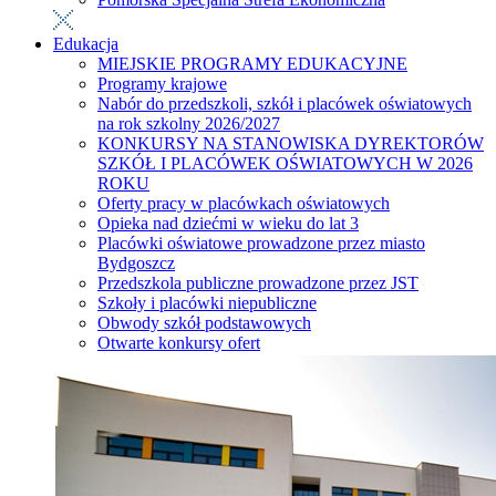
Edukacja
MIEJSKIE PROGRAMY EDUKACYJNE
Programy krajowe
Nabór do przedszkoli, szkół i placówek oświatowych
na rok szkolny 2026/2027
KONKURSY NA STANOWISKA DYREKTORÓW
SZKÓŁ I PLACÓWEK OŚWIATOWYCH W 2026
ROKU
Oferty pracy w placówkach oświatowych
Opieka nad dziećmi w wieku do lat 3
Placówki oświatowe prowadzone przez miasto
Bydgoszcz
Przedszkola publiczne prowadzone przez JST
Szkoły i placówki niepubliczne
Obwody szkół podstawowych
Otwarte konkursy ofert