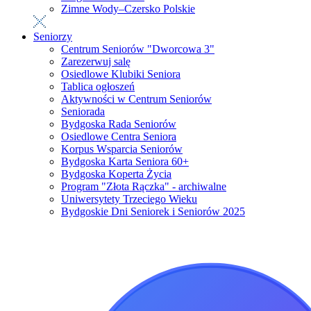
Zimne Wody–Czersko Polskie
Seniorzy
Centrum Seniorów "Dworcowa 3"
Zarezerwuj salę
Osiedlowe Klubiki Seniora
Tablica ogłoszeń
Aktywności w Centrum Seniorów
Seniorada
Bydgoska Rada Seniorów
Osiedlowe Centra Seniora
Korpus Wsparcia Seniorów
Bydgoska Karta Seniora 60+
Bydgoska Koperta Życia
Program "Złota Rączka" - archiwalne
Uniwersytety Trzeciego Wieku
Bydgoskie Dni Seniorek i Seniorów 2025