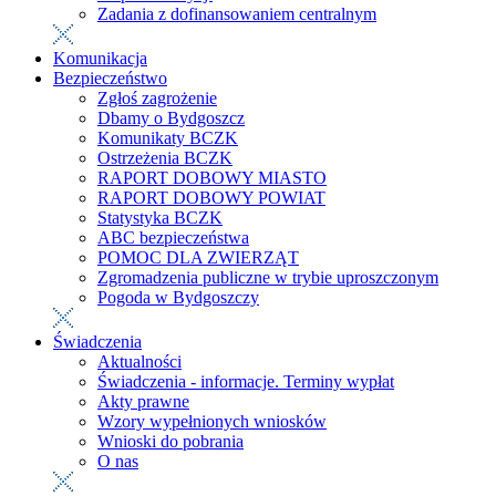
Zadania z dofinansowaniem centralnym
Komunikacja
Bezpieczeństwo
Zgłoś zagrożenie
Dbamy o Bydgoszcz
Komunikaty BCZK
Ostrzeżenia BCZK
RAPORT DOBOWY MIASTO
RAPORT DOBOWY POWIAT
Statystyka BCZK
ABC bezpieczeństwa
POMOC DLA ZWIERZĄT
Zgromadzenia publiczne w trybie uproszczonym
Pogoda w Bydgoszczy
Świadczenia
Aktualności
Świadczenia - informacje. Terminy wypłat
Akty prawne
Wzory wypełnionych wniosków
Wnioski do pobrania
O nas