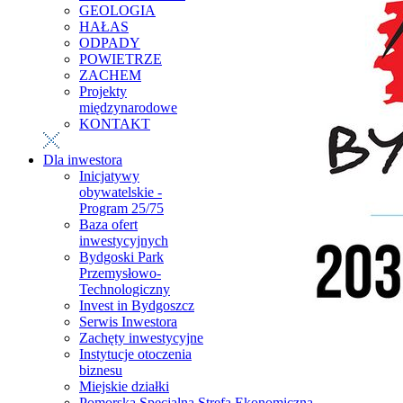
GEOLOGIA
HAŁAS
ODPADY
POWIETRZE
ZACHEM
Projekty
międzynarodowe
KONTAKT
Dla inwestora
Inicjatywy
obywatelskie -
Program 25/75
Baza ofert
inwestycyjnych
Bydgoski Park
Przemysłowo-
Technologiczny
Invest in Bydgoszcz
Serwis Inwestora
Zachęty inwestycyjne
Instytucje otoczenia
biznesu
Miejskie działki
Pomorska Specjalna Strefa Ekonomiczna