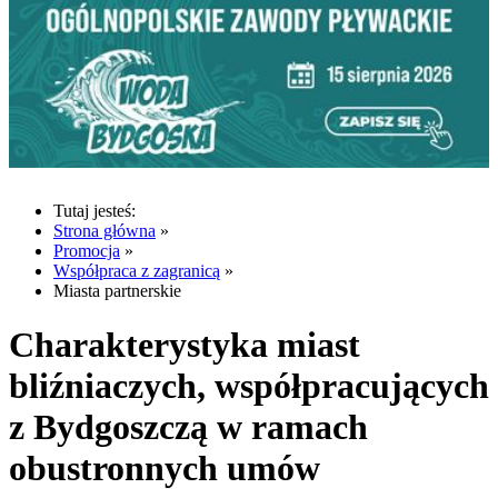
Tutaj jesteś:
Strona główna
»
Promocja
»
Współpraca z zagranicą
»
Miasta partnerskie
Charakterystyka miast
bliźniaczych, współpracujących
z Bydgoszczą w ramach
obustronnych umów