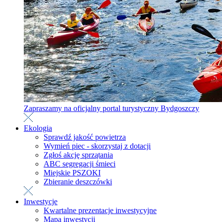
Zapraszamy na oficjalny portal turystyczny Bydgoszczy
Ekologia
Sprawdź jakość powietrza
Wymień piec - skorzystaj z dotacji
Zgłoś akcję sprzątania
ABC segregacji śmieci
Miejskie PSZOKI
Zbieranie deszczówki
Inwestycje
Kwartalne prezentacje inwestycyjne
Mapa inwestycji