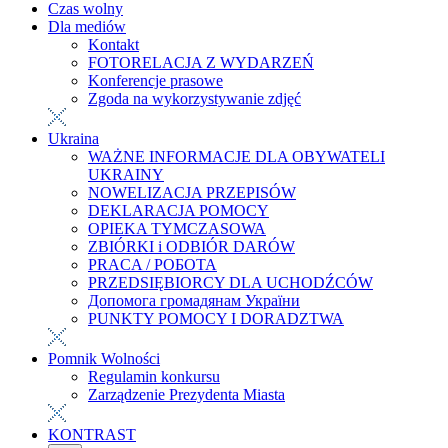
Czas wolny
Dla mediów
Kontakt
FOTORELACJA Z WYDARZEŃ
Konferencje prasowe
Zgoda na wykorzystywanie zdjęć
Ukraina
WAŻNE INFORMACJE DLA OBYWATELI
UKRAINY
NOWELIZACJA PRZEPISÓW
DEKLARACJA POMOCY
OPIEKA TYMCZASOWA
ZBIÓRKI i ODBIÓR DARÓW
PRACA / РОБОТА
PRZEDSIĘBIORCY DLA UCHODŹCÓW
Допомога громадянам України
PUNKTY POMOCY I DORADZTWA
Pomnik Wolności
Regulamin konkursu
Zarządzenie Prezydenta Miasta
KONTRAST