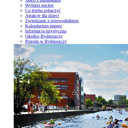
Sklep z pamiątkami
Wybierz nocleg
Co trzeba zobaczyć
Atrakcje dla dzieci
Zwiedzanie z przewodnikiem
Kalendarium imprez
Informacja turystyczna
Okolice Bydgoszczy
Pogoda w Bydgoszczy