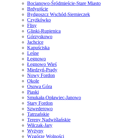
Bocianowo-Śródmieście-Stare Miasto
Brdyujście
Bydgoszcz Wschód-Siernieczek
Czyżkówko
Flisy
Glinki-Rupienica
Górzyskowo
Jachcice
Kapuściska
Leśne
Łęgnowo
Łęgnowo Wieś
Miedzyń-Prądy
Nowy Fordon
Okole
Osowa Góra
Piaski
Smukała-Opławiec-Janowo
Stary Fordon
Szwederowo
Tatrzańskie
Tereny Nadwiślańskie
Wilczak-Jary
Wyżyny
Wzgórze Wolności