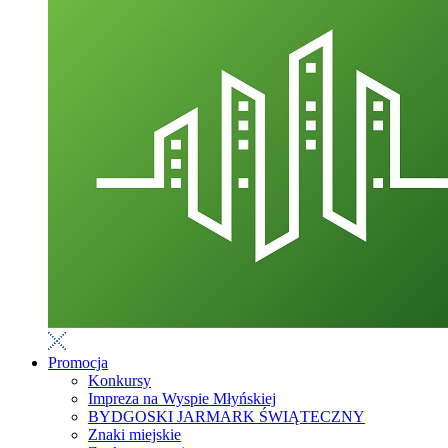
Promocja
Konkursy
Impreza na Wyspie Młyńskiej
BYDGOSKI JARMARK ŚWIĄTECZNY
Znaki miejskie