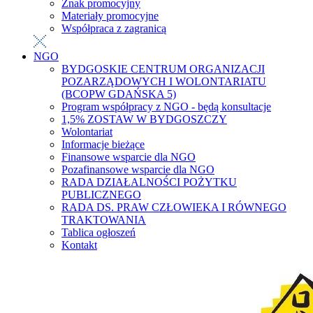
Znak promocyjny
Materiały promocyjne
Współpraca z zagranicą
NGO
BYDGOSKIE CENTRUM ORGANIZACJI
POZARZĄDOWYCH I WOLONTARIATU
(BCOPW GDAŃSKA 5)
Program współpracy z NGO - będą konsultacje
1,5% ZOSTAW W BYDGOSZCZY
Wolontariat
Informacje bieżące
Finansowe wsparcie dla NGO
Pozafinansowe wsparcie dla NGO
RADA DZIAŁALNOŚCI POŻYTKU
PUBLICZNEGO
RADA DS. PRAW CZŁOWIEKA I RÓWNEGO
TRAKTOWANIA
Tablica ogłoszeń
Kontakt