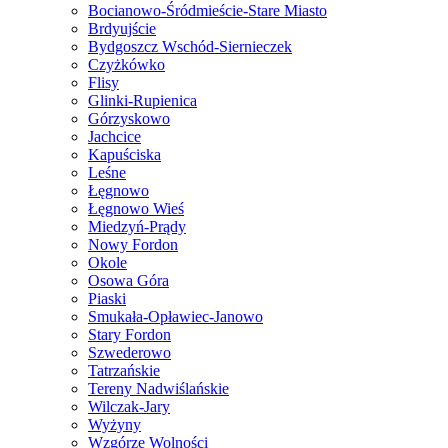
Bocianowo-Śródmieście-Stare Miasto
Brdyujście
Bydgoszcz Wschód-Siernieczek
Czyżkówko
Flisy
Glinki-Rupienica
Górzyskowo
Jachcice
Kapuściska
Leśne
Łęgnowo
Łęgnowo Wieś
Miedzyń-Prądy
Nowy Fordon
Okole
Osowa Góra
Piaski
Smukała-Opławiec-Janowo
Stary Fordon
Szwederowo
Tatrzańskie
Tereny Nadwiślańskie
Wilczak-Jary
Wyżyny
Wzgórze Wolności