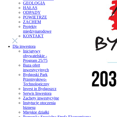
GEOLOGIA
HAŁAS
ODPADY
POWIETRZE
ZACHEM
Projekty
międzynarodowe
KONTAKT
Dla inwestora
Inicjatywy
obywatelskie -
Program 25/75
Baza ofert
inwestycyjnych
Bydgoski Park
Przemysłowo-
Technologiczny
Invest in Bydgoszcz
Serwis Inwestora
Zachęty inwestycyjne
Instytucje otoczenia
biznesu
Miejskie działki
Pomorska Specjalna Strefa Ekonomiczna