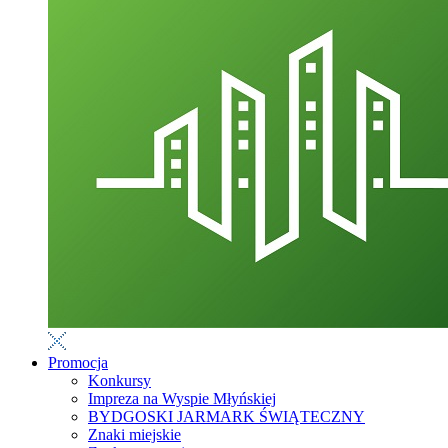
Promocja
Konkursy
Impreza na Wyspie Młyńskiej
BYDGOSKI JARMARK ŚWIĄTECZNY
Znaki miejskie