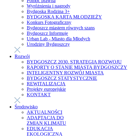
Pomoc prawna
Wyróżnienia i nagrody
Bydgoska Rodzina 3+
BYDGOSKA KARTA MŁODZIEŻY
Konkurs Fotograficzny
Bydgoszcz miastem równych szans
Bydgoszcz Informuje
Urban Lab - Miasto dla Młodych
Urodziny Bydgoszczy
Rozwój
BYDGOSZCZ 2030. STRATEGIA ROZWOJU
RAPORTY O STANIE MIASTA BYDGOSZCZY
INTELIGENTNY ROZWÓJ MIASTA
BYDGOSZCZ STATYSTYCZNIE
REWITALIZACJA
Projekty europejskie
KONTAKT
Środowisko
AKTUALNOŚCI
ADAPTACJA DO
ZMIAN KLIMATU
EDUKACJA
EKOLOGICZNA