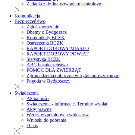
Zadania z dofinansowaniem centralnym
Komunikacja
Bezpieczeństwo
Zgłoś zagrożenie
Dbamy o Bydgoszcz
Komunikaty BCZK
Ostrzeżenia BCZK
RAPORT DOBOWY MIASTO
RAPORT DOBOWY POWIAT
Statystyka BCZK
ABC bezpieczeństwa
POMOC DLA ZWIERZĄT
Zgromadzenia publiczne w trybie uproszczonym
Pogoda w Bydgoszczy
Świadczenia
Aktualności
Świadczenia - informacje. Terminy wypłat
Akty prawne
Wzory wypełnionych wniosków
Wnioski do pobrania
O nas