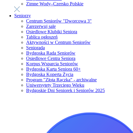
Zimne Wody–Czersko Polskie
Seniorzy
Centrum Seniorów "Dworcowa 3"
Zarezerwuj salę
Osiedlowe Klubiki Seniora
Tablica ogłoszeń
Aktywności w Centrum Seniorów
Seniorada
Bydgoska Rada Seniorów
Osiedlowe Centra Seniora
Korpus Wsparcia Seniorów
Bydgoska Karta Seniora 60+
Bydgoska Koperta Życia
Program "Złota Rączka" - archiwalne
Uniwersytety Trzeciego Wieku
Bydgoskie Dni Seniorek i Seniorów 2025