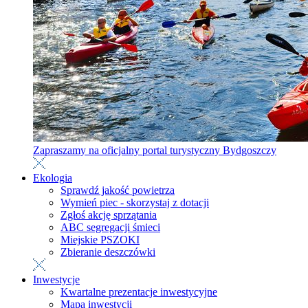
Zapraszamy na oficjalny portal turystyczny Bydgoszczy
Ekologia
Sprawdź jakość powietrza
Wymień piec - skorzystaj z dotacji
Zgłoś akcję sprzątania
ABC segregacji śmieci
Miejskie PSZOKI
Zbieranie deszczówki
Inwestycje
Kwartalne prezentacje inwestycyjne
Mapa inwestycji