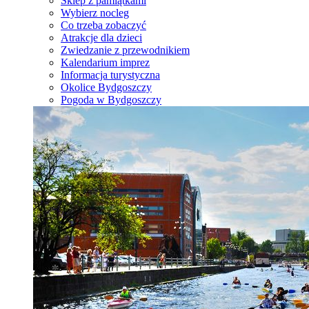
Sklep z pamiątkami
Wybierz nocleg
Co trzeba zobaczyć
Atrakcje dla dzieci
Zwiedzanie z przewodnikiem
Kalendarium imprez
Informacja turystyczna
Okolice Bydgoszczy
Pogoda w Bydgoszczy