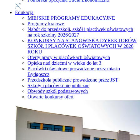
Edukacja
MIEJSKIE PROGRAMY EDUKACYJNE
Programy krajowe
Nabór do przedszkoli, szkół i placówek oświatowych
na rok szkolny 2026/2027
KONKURSY NA STANOWISKA DYREKTORÓW
SZKÓŁ I PLACÓWEK OŚWIATOWYCH W 2026
ROKU
Oferty pracy w placówkach oświatowych
Opieka nad dziećmi w wieku do lat 3
Placówki oświatowe prowadzone przez miasto
Bydgoszcz
Przedszkola publiczne prowadzone przez JST
Szkoły i placówki niepubliczne
Obwody szkół podstawowych
Otwarte konkursy ofert