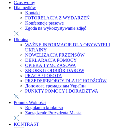
Czas wolny
Dla mediów
Kontakt
FOTORELACJA Z WYDARZEŃ
Konferencje prasowe
Zgoda na wykorzystywanie zdjęć
Ukraina
WAŻNE INFORMACJE DLA OBYWATELI
UKRAINY
NOWELIZACJA PRZEPISÓW
DEKLARACJA POMOCY
OPIEKA TYMCZASOWA
ZBIÓRKI i ODBIÓR DARÓW
PRACA / РОБОТА
PRZEDSIĘBIORCY DLA UCHODŹCÓW
Допомога громадянам України
PUNKTY POMOCY I DORADZTWA
Pomnik Wolności
Regulamin konkursu
Zarządzenie Prezydenta Miasta
KONTRAST