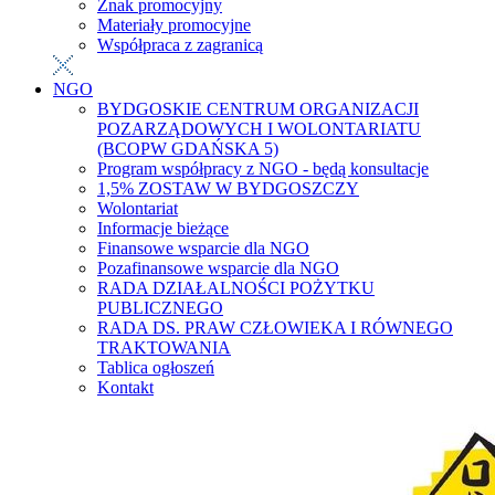
Znak promocyjny
Materiały promocyjne
Współpraca z zagranicą
NGO
BYDGOSKIE CENTRUM ORGANIZACJI
POZARZĄDOWYCH I WOLONTARIATU
(BCOPW GDAŃSKA 5)
Program współpracy z NGO - będą konsultacje
1,5% ZOSTAW W BYDGOSZCZY
Wolontariat
Informacje bieżące
Finansowe wsparcie dla NGO
Pozafinansowe wsparcie dla NGO
RADA DZIAŁALNOŚCI POŻYTKU
PUBLICZNEGO
RADA DS. PRAW CZŁOWIEKA I RÓWNEGO
TRAKTOWANIA
Tablica ogłoszeń
Kontakt