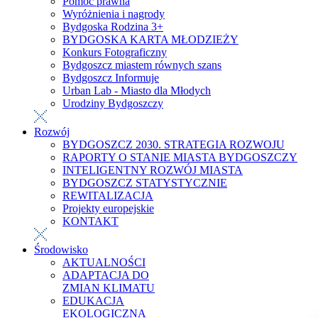
Pomoc prawna
Wyróżnienia i nagrody
Bydgoska Rodzina 3+
BYDGOSKA KARTA MŁODZIEŻY
Konkurs Fotograficzny
Bydgoszcz miastem równych szans
Bydgoszcz Informuje
Urban Lab - Miasto dla Młodych
Urodziny Bydgoszczy
Rozwój
BYDGOSZCZ 2030. STRATEGIA ROZWOJU
RAPORTY O STANIE MIASTA BYDGOSZCZY
INTELIGENTNY ROZWÓJ MIASTA
BYDGOSZCZ STATYSTYCZNIE
REWITALIZACJA
Projekty europejskie
KONTAKT
Środowisko
AKTUALNOŚCI
ADAPTACJA DO
ZMIAN KLIMATU
EDUKACJA
EKOLOGICZNA