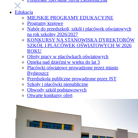
Edukacja
MIEJSKIE PROGRAMY EDUKACYJNE
Programy krajowe
Nabór do przedszkoli, szkół i placówek oświatowych
na rok szkolny 2026/2027
KONKURSY NA STANOWISKA DYREKTORÓW
SZKÓŁ I PLACÓWEK OŚWIATOWYCH W 2026
ROKU
Oferty pracy w placówkach oświatowych
Opieka nad dziećmi w wieku do lat 3
Placówki oświatowe prowadzone przez miasto
Bydgoszcz
Przedszkola publiczne prowadzone przez JST
Szkoły i placówki niepubliczne
Obwody szkół podstawowych
Otwarte konkursy ofert