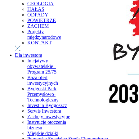
GEOLOGIA
HAŁAS
ODPADY
POWIETRZE
ZACHEM
Projekty
międzynarodowe
KONTAKT
Dla inwestora
Inicjatywy
obywatelskie -
Program 25/75
Baza ofert
inwestycyjnych
Bydgoski Park
Przemysłowo-
Technologiczny
Invest in Bydgoszcz
Serwis Inwestora
Zachęty inwestycyjne
Instytucje otoczenia
biznesu
Miejskie działki
Pomorska Specjalna Strefa Ekonomiczna