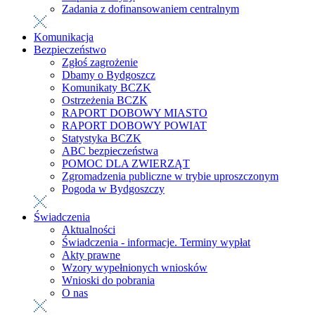
Zadania z dofinansowaniem centralnym
Komunikacja
Bezpieczeństwo
Zgłoś zagrożenie
Dbamy o Bydgoszcz
Komunikaty BCZK
Ostrzeżenia BCZK
RAPORT DOBOWY MIASTO
RAPORT DOBOWY POWIAT
Statystyka BCZK
ABC bezpieczeństwa
POMOC DLA ZWIERZĄT
Zgromadzenia publiczne w trybie uproszczonym
Pogoda w Bydgoszczy
Świadczenia
Aktualności
Świadczenia - informacje. Terminy wypłat
Akty prawne
Wzory wypełnionych wniosków
Wnioski do pobrania
O nas