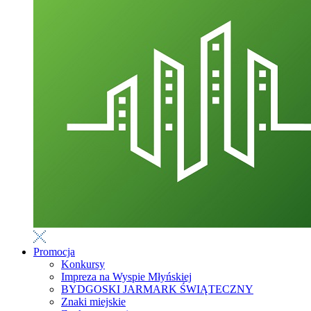
Promocja
Konkursy
Impreza na Wyspie Młyńskiej
BYDGOSKI JARMARK ŚWIĄTECZNY
Znaki miejskie