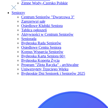
Zimne Wody–Czersko Polskie
Seniorzy
Centrum Seniorów "Dworcowa 3"
Zarezerwuj salę
Osiedlowe Klubiki Seniora
Tablica ogłoszeń
Aktywności w Centrum Seniorów
Seniorada
Bydgoska Rada Seniorów
Osiedlowe Centra Seniora
Korpus Wsparcia Seniorów
Bydgoska Karta Seniora 60+
Bydgoska Koperta Życia
Program "Złota Rączka" - archiwalne
Uniwersytety Trzeciego Wieku
Bydgoskie Dni Seniorek i Seniorów 2025