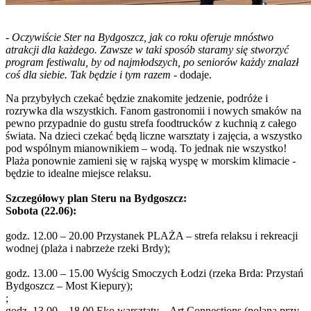
-
Oczywiście Ster na Bydgoszcz, jak co roku oferuje mnóstwo
atrakcji dla każdego. Zawsze w taki sposób staramy się stworzyć
program festiwalu, by od najmłodszych, po seniorów każdy znalazł
coś dla siebie. Tak będzie i tym razem
- dodaje.
Na przybyłych czekać będzie znakomite jedzenie, podróże i
rozrywka dla wszystkich. Fanom gastronomii i nowych smaków na
pewno przypadnie do gustu strefa foodtrucków z kuchnią z całego
świata. Na dzieci czekać będą liczne warsztaty i zajęcia, a wszystko
pod wspólnym mianownikiem – wodą. To jednak nie wszystko!
Plaża ponownie zamieni się w rajską wyspę w morskim klimacie -
będzie to idealne miejsce relaksu.
Szczegółowy plan Steru na Bydgoszcz:
Sobota (22.06):
godz. 12.00 – 20.00 Przystanek PLAŻA – strefa relaksu i rekreacji
wodnej (plaża i nabrzeże rzeki Brdy);
godz. 13.00 – 15.00 Wyścig Smoczych Łodzi (rzeka Brda: Przystań
Bydgoszcz – Most Kiepury);
;
godz. 13.00 – 18.00 Eko warsztaty – Art Connections (polana przy