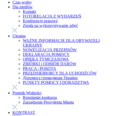
Czas wolny
Dla mediów
Kontakt
FOTORELACJA Z WYDARZEŃ
Konferencje prasowe
Zgoda na wykorzystywanie zdjęć
Ukraina
WAŻNE INFORMACJE DLA OBYWATELI
UKRAINY
NOWELIZACJA PRZEPISÓW
DEKLARACJA POMOCY
OPIEKA TYMCZASOWA
ZBIÓRKI i ODBIÓR DARÓW
PRACA / РОБОТА
PRZEDSIĘBIORCY DLA UCHODŹCÓW
Допомога громадянам України
PUNKTY POMOCY I DORADZTWA
Pomnik Wolności
Regulamin konkursu
Zarządzenie Prezydenta Miasta
KONTRAST