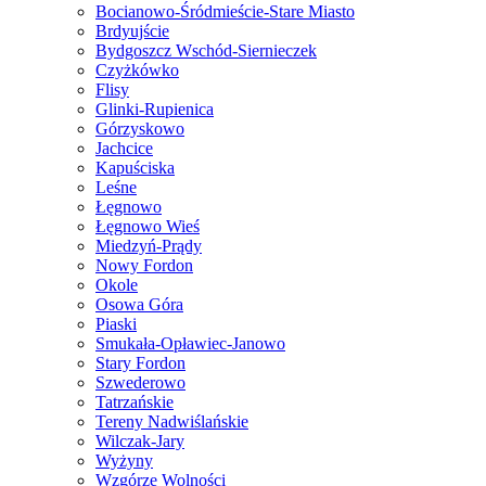
Bocianowo-Śródmieście-Stare Miasto
Brdyujście
Bydgoszcz Wschód-Siernieczek
Czyżkówko
Flisy
Glinki-Rupienica
Górzyskowo
Jachcice
Kapuściska
Leśne
Łęgnowo
Łęgnowo Wieś
Miedzyń-Prądy
Nowy Fordon
Okole
Osowa Góra
Piaski
Smukała-Opławiec-Janowo
Stary Fordon
Szwederowo
Tatrzańskie
Tereny Nadwiślańskie
Wilczak-Jary
Wyżyny
Wzgórze Wolności