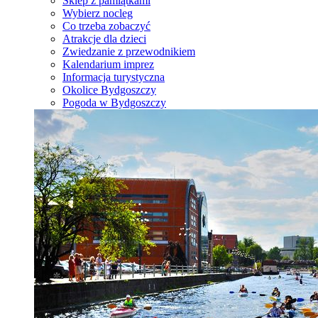
Sklep z pamiątkami
Wybierz nocleg
Co trzeba zobaczyć
Atrakcje dla dzieci
Zwiedzanie z przewodnikiem
Kalendarium imprez
Informacja turystyczna
Okolice Bydgoszczy
Pogoda w Bydgoszczy