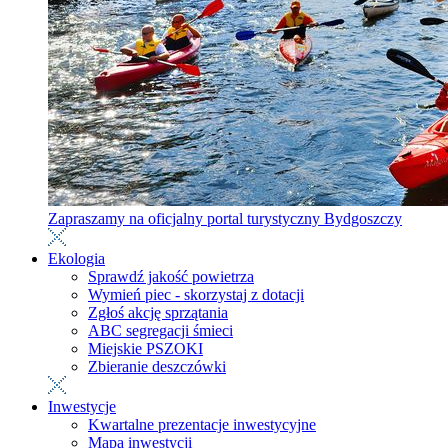
Zapraszamy na oficjalny portal turystyczny Bydgoszczy
Ekologia
Sprawdź jakość powietrza
Wymień piec - skorzystaj z dotacji
Zgłoś akcję sprzątania
ABC segregacji śmieci
Miejskie PSZOKI
Zbieranie deszczówki
Inwestycje
Kwartalne prezentacje inwestycyjne
Mapa inwestycji