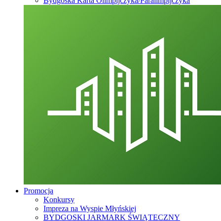
Bydgoska Karta Olimpijczyka/Paralimpijczyka
Promocja
Konkursy
Impreza na Wyspie Młyńskiej
BYDGOSKI JARMARK ŚWIĄTECZNY