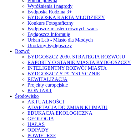
Pomoc prawna
Wyróżnienia i nagrody
Bydgoska Rodzina 3+
BYDGOSKA KARTA MŁODZIEŻY
Konkurs Fotograficzny
Bydgoszcz miastem równych szans
Bydgoszcz Informuje
Urban Lab - Miasto dla Młodych
Urodziny Bydgoszczy
Rozwój
BYDGOSZCZ 2030. STRATEGIA ROZWOJU
RAPORTY O STANIE MIASTA BYDGOSZCZY
INTELIGENTNY ROZWÓJ MIASTA
BYDGOSZCZ STATYSTYCZNIE
REWITALIZACJA
Projekty europejskie
KONTAKT
Środowisko
AKTUALNOŚCI
ADAPTACJA DO ZMIAN KLIMATU
EDUKACJA EKOLOGICZNA
GEOLOGIA
HAŁAS
ODPADY
POWIETRZE