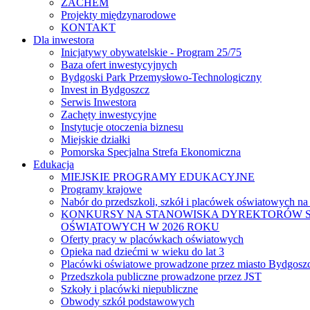
ZACHEM
Projekty międzynarodowe
KONTAKT
Dla inwestora
Inicjatywy obywatelskie - Program 25/75
Baza ofert inwestycyjnych
Bydgoski Park Przemysłowo-Technologiczny
Invest in Bydgoszcz
Serwis Inwestora
Zachęty inwestycyjne
Instytucje otoczenia biznesu
Miejskie działki
Pomorska Specjalna Strefa Ekonomiczna
Edukacja
MIEJSKIE PROGRAMY EDUKACYJNE
Programy krajowe
Nabór do przedszkoli, szkół i placówek oświatowych na
KONKURSY NA STANOWISKA DYREKTORÓW S
OŚWIATOWYCH W 2026 ROKU
Oferty pracy w placówkach oświatowych
Opieka nad dziećmi w wieku do lat 3
Placówki oświatowe prowadzone przez miasto Bydgosz
Przedszkola publiczne prowadzone przez JST
Szkoły i placówki niepubliczne
Obwody szkół podstawowych