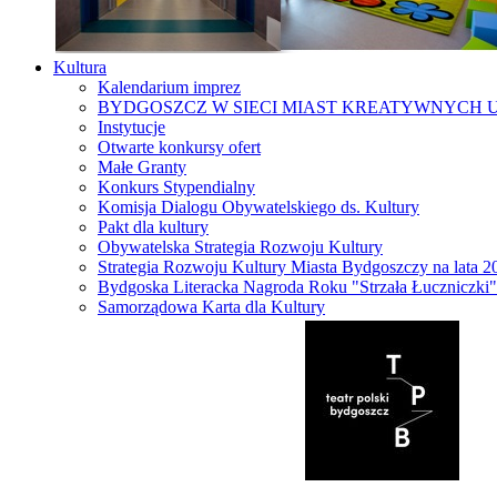
Kultura
Kalendarium imprez
BYDGOSZCZ W SIECI MIAST KREATYWNYCH 
Instytucje
Otwarte konkursy ofert
Małe Granty
Konkurs Stypendialny
Komisja Dialogu Obywatelskiego ds. Kultury
Pakt dla kultury
Obywatelska Strategia Rozwoju Kultury
Strategia Rozwoju Kultury Miasta Bydgoszczy na lata 
Bydgoska Literacka Nagroda Roku "Strzała Łuczniczki"
Samorządowa Karta dla Kultury