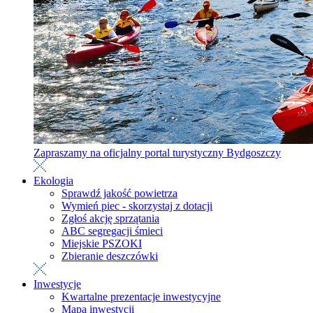
Zapraszamy na oficjalny portal turystyczny Bydgoszczy
Ekologia
Sprawdź jakość powietrza
Wymień piec - skorzystaj z dotacji
Zgłoś akcję sprzątania
ABC segregacji śmieci
Miejskie PSZOKI
Zbieranie deszczówki
Inwestycje
Kwartalne prezentacje inwestycyjne
Mapa inwestycji