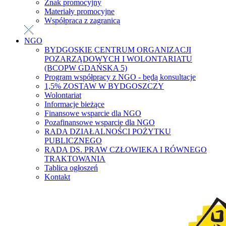
Znak promocyjny
Materiały promocyjne
Współpraca z zagranicą
NGO
BYDGOSKIE CENTRUM ORGANIZACJI
POZARZĄDOWYCH I WOLONTARIATU
(BCOPW GDAŃSKA 5)
Program współpracy z NGO - będą konsultacje
1,5% ZOSTAW W BYDGOSZCZY
Wolontariat
Informacje bieżące
Finansowe wsparcie dla NGO
Pozafinansowe wsparcie dla NGO
RADA DZIAŁALNOŚCI POŻYTKU
PUBLICZNEGO
RADA DS. PRAW CZŁOWIEKA I RÓWNEGO
TRAKTOWANIA
Tablica ogłoszeń
Kontakt