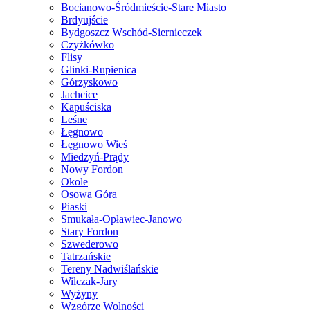
Bocianowo-Śródmieście-Stare Miasto
Brdyujście
Bydgoszcz Wschód-Siernieczek
Czyżkówko
Flisy
Glinki-Rupienica
Górzyskowo
Jachcice
Kapuściska
Leśne
Łęgnowo
Łęgnowo Wieś
Miedzyń-Prądy
Nowy Fordon
Okole
Osowa Góra
Piaski
Smukała-Opławiec-Janowo
Stary Fordon
Szwederowo
Tatrzańskie
Tereny Nadwiślańskie
Wilczak-Jary
Wyżyny
Wzgórze Wolności