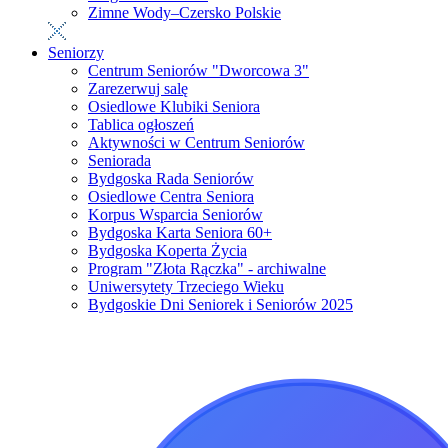
Zimne Wody–Czersko Polskie
Seniorzy
Centrum Seniorów "Dworcowa 3"
Zarezerwuj salę
Osiedlowe Klubiki Seniora
Tablica ogłoszeń
Aktywności w Centrum Seniorów
Seniorada
Bydgoska Rada Seniorów
Osiedlowe Centra Seniora
Korpus Wsparcia Seniorów
Bydgoska Karta Seniora 60+
Bydgoska Koperta Życia
Program "Złota Rączka" - archiwalne
Uniwersytety Trzeciego Wieku
Bydgoskie Dni Seniorek i Seniorów 2025