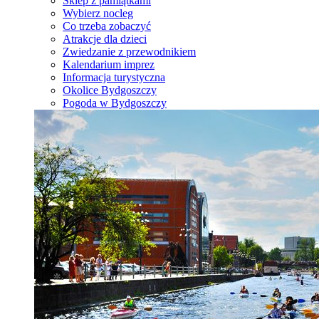
Sklep z pamiątkami
Wybierz nocleg
Co trzeba zobaczyć
Atrakcje dla dzieci
Zwiedzanie z przewodnikiem
Kalendarium imprez
Informacja turystyczna
Okolice Bydgoszczy
Pogoda w Bydgoszczy