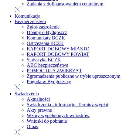
Zadania z dofinansowaniem centralnym
Komunikacja
Bezpieczeństwo
Zgłoś zagrożenie
Dbamy o Bydgoszcz
Komunikaty BCZK
Ostrzeżenia BCZK
RAPORT DOBOWY MIASTO
RAPORT DOBOWY POWIAT
Statystyka BCZK
ABC bezpieczeństwa
POMOC DLA ZWIERZĄT
Zgromadzenia publiczne w trybie uproszczonym
Pogoda w Bydgoszczy
Świadczenia
Aktualności
Świadczenia - informacje. Terminy wypłat
Akty prawne
Wzory wypełnionych wniosków
Wnioski do pobrania
O nas