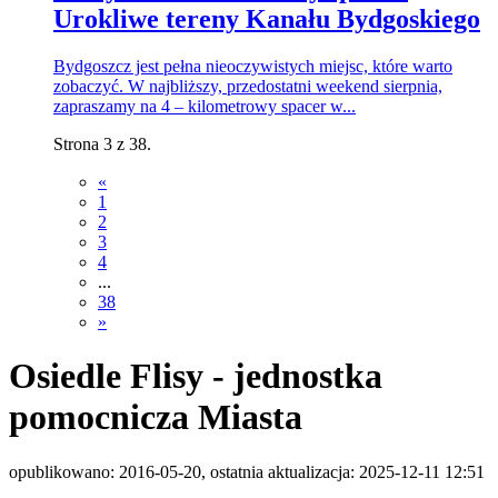
Urokliwe tereny Kanału Bydgoskiego
Bydgoszcz jest pełna nieoczywistych miejsc, które warto
zobaczyć. W najbliższy, przedostatni weekend sierpnia,
zapraszamy na 4 – kilometrowy spacer w...
Strona 3 z 38.
«
1
2
3
4
...
38
»
Osiedle Flisy - jednostka
pomocnicza Miasta
opublikowano: 2016-05-20, ostatnia aktualizacja: 2025-12-11 12:51