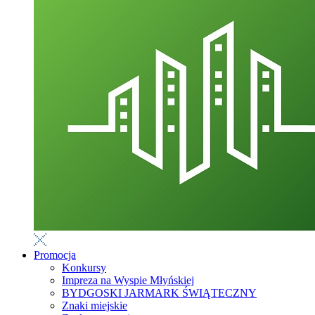
Promocja
Konkursy
Impreza na Wyspie Młyńskiej
BYDGOSKI JARMARK ŚWIĄTECZNY
Znaki miejskie