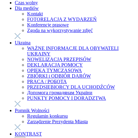
Czas wolny
Dla mediów
Kontakt
FOTORELACJA Z WYDARZEŃ
Konferencje prasowe
Zgoda na wykorzystywanie zdjęć
Ukraina
WAŻNE INFORMACJE DLA OBYWATELI
UKRAINY
NOWELIZACJA PRZEPISÓW
DEKLARACJA POMOCY
OPIEKA TYMCZASOWA
ZBIÓRKI i ODBIÓR DARÓW
PRACA / РОБОТА
PRZEDSIĘBIORCY DLA UCHODŹCÓW
Допомога громадянам України
PUNKTY POMOCY I DORADZTWA
Pomnik Wolności
Regulamin konkursu
Zarządzenie Prezydenta Miasta
KONTRAST