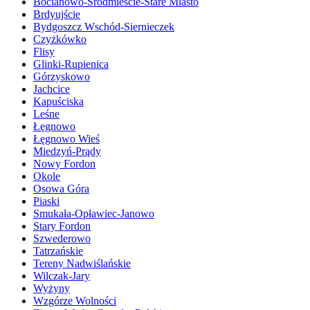
Bocianowo-Śródmieście-Stare Miasto
Brdyujście
Bydgoszcz Wschód-Siernieczek
Czyżkówko
Flisy
Glinki-Rupienica
Górzyskowo
Jachcice
Kapuściska
Leśne
Łęgnowo
Łęgnowo Wieś
Miedzyń-Prądy
Nowy Fordon
Okole
Osowa Góra
Piaski
Smukała-Opławiec-Janowo
Stary Fordon
Szwederowo
Tatrzańskie
Tereny Nadwiślańskie
Wilczak-Jary
Wyżyny
Wzgórze Wolności