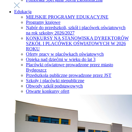
Edukacja
MIEJSKIE PROGRAMY EDUKACYJNE
Programy krajowe
Nabór do przedszkoli, szkół i placówek oświatowych
na rok szkolny 2026/2027
KONKURSY NA STANOWISKA DYREKTORÓW
SZKÓŁ I PLACÓWEK OŚWIATOWYCH W 2026
ROKU
Oferty pracy w placówkach oświatowych
Opieka nad dziećmi w wieku do lat 3
Placówki oświatowe prowadzone przez miasto
Bydgoszcz
Przedszkola publiczne prowadzone przez JST
Szkoły i placówki niepubliczne
Obwody szkół podstawowych
Otwarte konkursy ofert