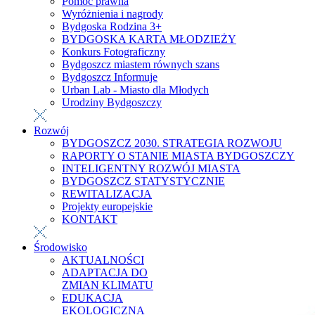
Pomoc prawna
Wyróżnienia i nagrody
Bydgoska Rodzina 3+
BYDGOSKA KARTA MŁODZIEŻY
Konkurs Fotograficzny
Bydgoszcz miastem równych szans
Bydgoszcz Informuje
Urban Lab - Miasto dla Młodych
Urodziny Bydgoszczy
Rozwój
BYDGOSZCZ 2030. STRATEGIA ROZWOJU
RAPORTY O STANIE MIASTA BYDGOSZCZY
INTELIGENTNY ROZWÓJ MIASTA
BYDGOSZCZ STATYSTYCZNIE
REWITALIZACJA
Projekty europejskie
KONTAKT
Środowisko
AKTUALNOŚCI
ADAPTACJA DO
ZMIAN KLIMATU
EDUKACJA
EKOLOGICZNA