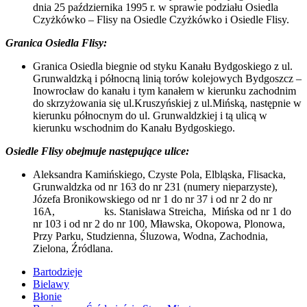
dnia 25 października 1995 r. w sprawie podziału Osiedla
Czyżkówko – Flisy na Osiedle Czyżkówko i Osiedle Flisy.
Granica Osiedla Flisy:
Granica Osiedla biegnie od styku Kanału Bydgoskiego z ul.
Grunwaldzką i północną linią torów kolejowych Bydgoszcz –
Inowrocław do kanału i tym kanałem w kierunku zachodnim
do skrzyżowania się ul.Kruszyńskiej z ul.Mińską, następnie w
kierunku północnym do ul. Grunwaldzkiej i tą ulicą w
kierunku wschodnim do Kanału Bydgoskiego.
Osiedle Flisy obejmuje następujące ulice:
Aleksandra Kamińskiego, Czyste Pola, Elbląska, Flisacka,
Grunwaldzka od nr 163 do nr 231 (numery nieparzyste),
Józefa Bronikowskiego od nr 1 do nr 37 i od nr 2 do nr
16A, ks. Stanisława Streicha, Mińska od nr 1 do
nr 103 i od nr 2 do nr 100, Mławska, Okopowa, Plonowa,
Przy Parku, Studzienna, Śluzowa, Wodna, Zachodnia,
Zielona, Źródlana.
Bartodzieje
Bielawy
Błonie