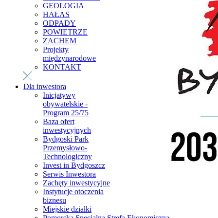
GEOLOGIA
HAŁAS
ODPADY
POWIETRZE
ZACHEM
Projekty
międzynarodowe
KONTAKT
Dla inwestora
Inicjatywy
obywatelskie -
Program 25/75
Baza ofert
inwestycyjnych
Bydgoski Park
Przemysłowo-
Technologiczny
Invest in Bydgoszcz
Serwis Inwestora
Zachęty inwestycyjne
Instytucje otoczenia
biznesu
Miejskie działki
Pomorska Specjalna Strefa Ekonomiczna