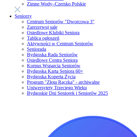
Zimne Wody–Czersko Polskie
Seniorzy
Centrum Seniorów "Dworcowa 3"
Zarezerwuj salę
Osiedlowe Klubiki Seniora
Tablica ogłoszeń
Aktywności w Centrum Seniorów
Seniorada
Bydgoska Rada Seniorów
Osiedlowe Centra Seniora
Korpus Wsparcia Seniorów
Bydgoska Karta Seniora 60+
Bydgoska Koperta Życia
Program "Złota Rączka" - archiwalne
Uniwersytety Trzeciego Wieku
Bydgoskie Dni Seniorek i Seniorów 2025