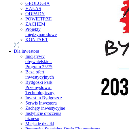
GEOLOGIA
HAŁAS
ODPADY
POWIETRZE
ZACHEM
Projekty
międzynarodowe
KONTAKT
Dla inwestora
Inicjatywy
obywatelskie -
Program 25/75
Baza ofert
inwestycyjnych
Bydgoski Park
Przemysłowo-
Technologiczny
Invest in Bydgoszcz
Serwis Inwestora
Zachęty inwestycyjne
Instytucje otoczenia
biznesu
Miejskie działki
Pomorska Specjalna Strefa Ekonomiczna