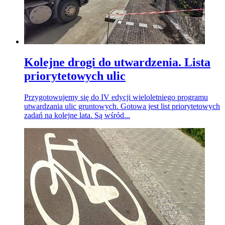
Kolejne drogi do utwardzenia. Lista
priorytetowych ulic
Przygotowujemy się do IV edycji wieloletniego programu
utwardzania ulic gruntowych. Gotowa jest list priorytetowych
zadań na kolejne lata. Są wśród...