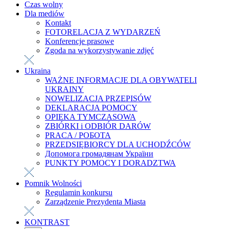
Czas wolny
Dla mediów
Kontakt
FOTORELACJA Z WYDARZEŃ
Konferencje prasowe
Zgoda na wykorzystywanie zdjęć
Ukraina
WAŻNE INFORMACJE DLA OBYWATELI
UKRAINY
NOWELIZACJA PRZEPISÓW
DEKLARACJA POMOCY
OPIEKA TYMCZASOWA
ZBIÓRKI i ODBIÓR DARÓW
PRACA / РОБОТА
PRZEDSIĘBIORCY DLA UCHODŹCÓW
Допомога громадянам України
PUNKTY POMOCY I DORADZTWA
Pomnik Wolności
Regulamin konkursu
Zarządzenie Prezydenta Miasta
KONTRAST