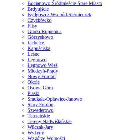
Bocianowo-Śródmieście-Stare Miasto
Brdyujście
Bydgoszcz Wschód-Siernieczek
Czyżkówko
Flisy
Glinki-Rupienica
Górzyskowo
Jachcice
Kapuściska
Leśne
Łęgnowo
Łęgnowo Wieś
Miedzyń-Prądy
Nowy Fordon
Okole
Osowa Góra
Piaski
Smukała-Opławiec-Janowo
Stary Fordon
Szwederowo
Tatrzańskie
Tereny Nadwiślańskie
Wilczak-Jary
Wyżyny
Wzgórze Wolności