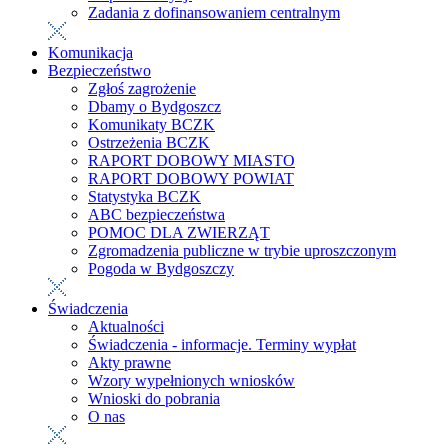
Zadania z dofinansowaniem centralnym
Komunikacja
Bezpieczeństwo
Zgłoś zagrożenie
Dbamy o Bydgoszcz
Komunikaty BCZK
Ostrzeżenia BCZK
RAPORT DOBOWY MIASTO
RAPORT DOBOWY POWIAT
Statystyka BCZK
ABC bezpieczeństwa
POMOC DLA ZWIERZĄT
Zgromadzenia publiczne w trybie uproszczonym
Pogoda w Bydgoszczy
Świadczenia
Aktualności
Świadczenia - informacje. Terminy wypłat
Akty prawne
Wzory wypełnionych wniosków
Wnioski do pobrania
O nas