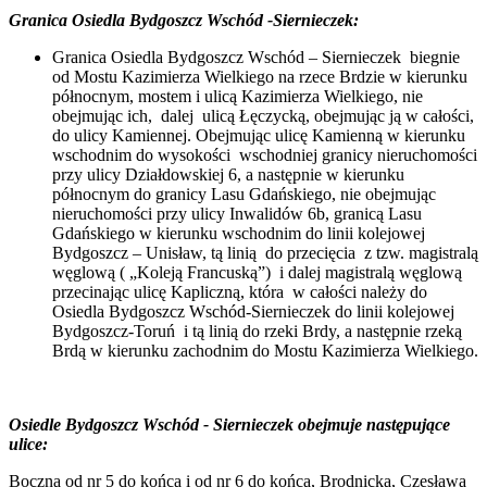
Granica Osiedla Bydgoszcz Wschód -Siernieczek:
Granica Osiedla Bydgoszcz Wschód – Siernieczek biegnie
od Mostu Kazimierza Wielkiego na rzece Brdzie w kierunku
północnym, mostem i ulicą Kazimierza Wielkiego, nie
obejmując ich, dalej ulicą Łęczycką, obejmując ją w całości,
do ulicy Kamiennej. Obejmując ulicę Kamienną w kierunku
wschodnim do wysokości wschodniej granicy nieruchomości
przy ulicy Działdowskiej 6, a następnie w kierunku
północnym do granicy Lasu Gdańskiego, nie obejmując
nieruchomości przy ulicy Inwalidów 6b, granicą Lasu
Gdańskiego w kierunku wschodnim do linii kolejowej
Bydgoszcz – Unisław, tą linią do przecięcia z tzw. magistralą
węglową ( „Koleją Francuską”) i dalej magistralą węglową
przecinając ulicę Kapliczną, która w całości należy do
Osiedla Bydgoszcz Wschód-Siernieczek do linii kolejowej
Bydgoszcz-Toruń i tą linią do rzeki Brdy, a następnie rzeką
Brdą w kierunku zachodnim do Mostu Kazimierza Wielkiego.
Osiedle Bydgoszcz Wschód - Siernieczek obejmuje następujące
ulice:
Boczna od nr 5 do końca i od nr 6 do końca, Brodnicka, Czesława