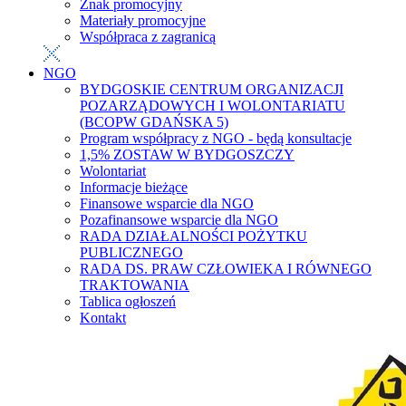
Znak promocyjny
Materiały promocyjne
Współpraca z zagranicą
NGO
BYDGOSKIE CENTRUM ORGANIZACJI
POZARZĄDOWYCH I WOLONTARIATU
(BCOPW GDAŃSKA 5)
Program współpracy z NGO - będą konsultacje
1,5% ZOSTAW W BYDGOSZCZY
Wolontariat
Informacje bieżące
Finansowe wsparcie dla NGO
Pozafinansowe wsparcie dla NGO
RADA DZIAŁALNOŚCI POŻYTKU
PUBLICZNEGO
RADA DS. PRAW CZŁOWIEKA I RÓWNEGO
TRAKTOWANIA
Tablica ogłoszeń
Kontakt