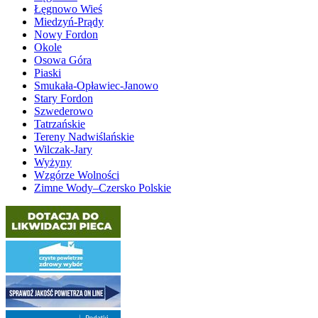
Łęgnowo Wieś
Miedzyń-Prądy
Nowy Fordon
Okole
Osowa Góra
Piaski
Smukała-Opławiec-Janowo
Stary Fordon
Szwederowo
Tatrzańskie
Tereny Nadwiślańskie
Wilczak-Jary
Wyżyny
Wzgórze Wolności
Zimne Wody–Czersko Polskie