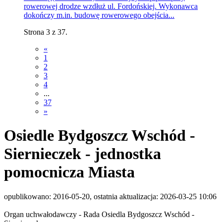
rowerowej drodze wzdłuż ul. Fordońskiej. Wykonawca
dokończy m.in. budowę rowerowego obejścia...
Strona 3 z 37.
«
1
2
3
4
...
37
»
Osiedle Bydgoszcz Wschód -
Siernieczek - jednostka
pomocnicza Miasta
opublikowano: 2016-05-20, ostatnia aktualizacja: 2026-03-25 10:06
Organ uchwałodawczy - Rada Osiedla Bydgoszcz Wschód -