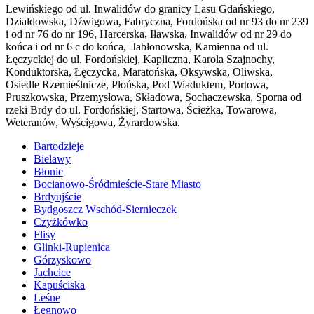
Lewińskiego od ul. Inwalidów do granicy Lasu Gdańskiego,
Działdowska, Dźwigowa, Fabryczna, Fordońska od nr 93 do nr 239
i od nr 76 do nr 196, Harcerska, Iławska, Inwalidów od nr 29 do
końca i od nr 6 c do końca, Jabłonowska, Kamienna od ul.
Łęczyckiej do ul. Fordońskiej, Kapliczna, Karola Szajnochy,
Konduktorska, Łęczycka, Maratońska, Oksywska, Oliwska,
Osiedle Rzemieślnicze, Płońska, Pod Wiaduktem, Portowa,
Pruszkowska, Przemysłowa, Składowa, Sochaczewska, Sporna od
rzeki Brdy do ul. Fordońskiej, Startowa, Ścieżka, Towarowa,
Weteranów, Wyścigowa, Żyrardowska.
Bartodzieje
Bielawy
Błonie
Bocianowo-Śródmieście-Stare Miasto
Brdyujście
Bydgoszcz Wschód-Siernieczek
Czyżkówko
Flisy
Glinki-Rupienica
Górzyskowo
Jachcice
Kapuściska
Leśne
Łęgnowo