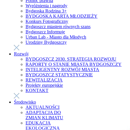
Pomoc prawna
Wyróżnienia i nagrody
Bydgoska Rodzina 3+
BYDGOSKA KARTA MŁODZIEŻY
Konkurs Fotograficzny
Bydgoszcz miastem równych szans
Bydgoszcz Informuje
Urban Lab - Miasto dla Młodych
Urodziny Bydgoszczy
Rozwój
BYDGOSZCZ 2030. STRATEGIA ROZWOJU
RAPORTY O STANIE MIASTA BYDGOSZCZY
INTELIGENTNY ROZWÓJ MIASTA
BYDGOSZCZ STATYSTYCZNIE
REWITALIZACJA
Projekty europejskie
KONTAKT
Środowisko
AKTUALNOŚCI
ADAPTACJA DO
ZMIAN KLIMATU
EDUKACJA
EKOLOGICZNA