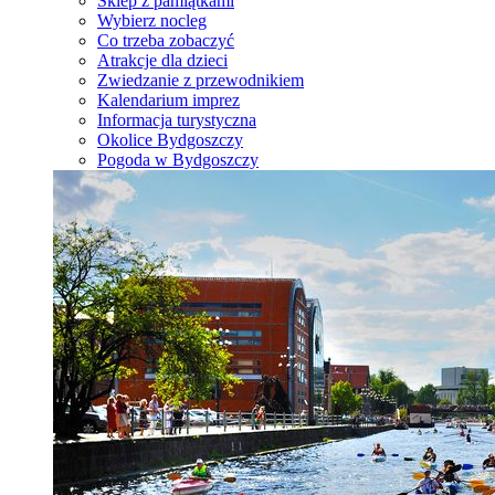
Sklep z pamiątkami
Wybierz nocleg
Co trzeba zobaczyć
Atrakcje dla dzieci
Zwiedzanie z przewodnikiem
Kalendarium imprez
Informacja turystyczna
Okolice Bydgoszczy
Pogoda w Bydgoszczy