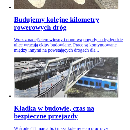
Budujemy kolejne kilometry
rowerowych dróg
Wraz z nadejściem wiosny i poprawą pogody na bydgoskie
ulice wracają ekipy budowlane. Prace są kontynuowane
między innymi na powstających drogach dla...
Kładka w budowie, czas na
bezpieczne przejazdy
W środę (11 marca br.) rusza kolejny etap prac przy