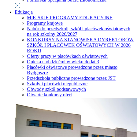
Edukacja
MIEJSKIE PROGRAMY EDUKACYJNE
Programy krajowe
Nabór do przedszkoli, szkół i placówek oświatowych
na rok szkolny 2026/2027
KONKURSY NA STANOWISKA DYREKTORÓW
SZKÓŁ I PLACÓWEK OŚWIATOWYCH W 2026
ROKU
Oferty pracy w placówkach oświatowych
Opieka nad dziećmi w wieku do lat 3
Placówki oświatowe prowadzone przez miasto
Bydgoszcz
Przedszkola publiczne prowadzone przez JST
Szkoły i placówki niepubliczne
Obwody szkół podstawowych
Otwarte konkursy ofert