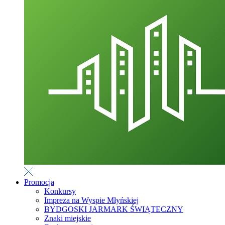
Promocja
Konkursy
Impreza na Wyspie Młyńskiej
BYDGOSKI JARMARK ŚWIĄTECZNY
Znaki miejskie