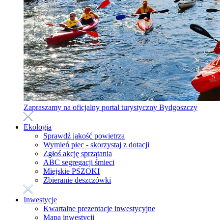
Zapraszamy na oficjalny portal turystyczny Bydgoszczy
Ekologia
Sprawdź jakość powietrza
Wymień piec - skorzystaj z dotacji
Zgłoś akcję sprzątania
ABC segregacji śmieci
Miejskie PSZOKI
Zbieranie deszczówki
Inwestycje
Kwartalne prezentacje inwestycyjne
Mapa inwestycji