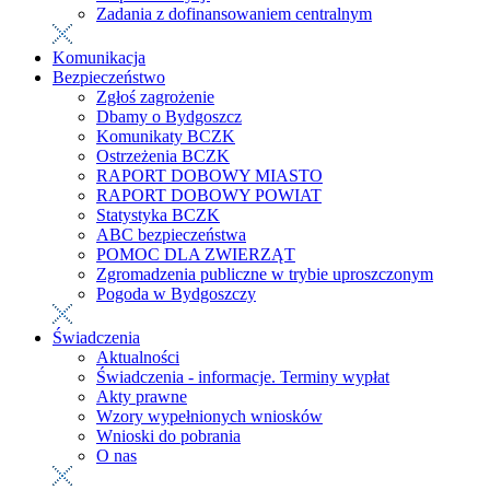
Zadania z dofinansowaniem centralnym
Komunikacja
Bezpieczeństwo
Zgłoś zagrożenie
Dbamy o Bydgoszcz
Komunikaty BCZK
Ostrzeżenia BCZK
RAPORT DOBOWY MIASTO
RAPORT DOBOWY POWIAT
Statystyka BCZK
ABC bezpieczeństwa
POMOC DLA ZWIERZĄT
Zgromadzenia publiczne w trybie uproszczonym
Pogoda w Bydgoszczy
Świadczenia
Aktualności
Świadczenia - informacje. Terminy wypłat
Akty prawne
Wzory wypełnionych wniosków
Wnioski do pobrania
O nas