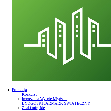
Promocja
Konkursy
Impreza na Wyspie Młyńskiej
BYDGOSKI JARMARK ŚWIĄTECZNY
Znaki miejskie