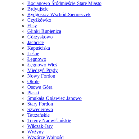
Bocianowo-Śródmieście-Stare Miasto
Brdyujście
Bydgoszcz Wschód-Siernieczek
Czyżkówko
Flisy
Glinki-Rupienica
Górzyskowo
Jachcice
Kapuściska
Leśne
Łęgnowo
Łęgnowo Wieś
Miedzyń-Prądy
Nowy Fordon
Okole
Osowa Góra
Piaski
Smukała-Opławiec-Janowo
Stary Fordon
Szwederowo
Tatrzańskie
Tereny Nadwiślańskie
Wilczak-Jary
Wyżyny
Wzgórze Wolności