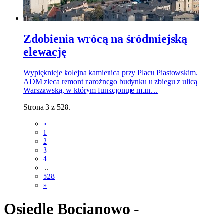
Zdobienia wrócą na śródmiejską
elewację
Wypięknieje kolejna kamienica przy Placu Piastowskim.
ADM zleca remont narożnego budynku u zbiegu z ulicą
Warszawską, w którym funkcjonuje m.in....
Strona 3 z 528.
«
1
2
3
4
...
528
»
Osiedle Bocianowo -