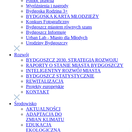
Pomoc prawna
Wyróżnienia i nagrody
Bydgoska Rodzina 3+
BYDGOSKA KARTA MŁODZIEŻY
Konkurs Fotograficzny
Bydgoszcz miastem równych szans
Bydgoszcz Informuje
Urban Lab - Miasto dla Młodych
Urodziny Bydgoszczy
Rozwój
BYDGOSZCZ 2030. STRATEGIA ROZWOJU
RAPORTY O STANIE MIASTA BYDGOSZCZY
INTELIGENTNY ROZWÓJ MIASTA
BYDGOSZCZ STATYSTYCZNIE
REWITALIZACJA
Projekty europejskie
KONTAKT
Środowisko
AKTUALNOŚCI
ADAPTACJA DO
ZMIAN KLIMATU
EDUKACJA
EKOLOGICZNA