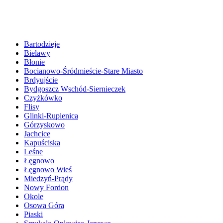
Bartodzieje
Bielawy
Błonie
Bocianowo-Śródmieście-Stare Miasto
Brdyujście
Bydgoszcz Wschód-Siernieczek
Czyżkówko
Flisy
Glinki-Rupienica
Górzyskowo
Jachcice
Kapuściska
Leśne
Łęgnowo
Łęgnowo Wieś
Miedzyń-Prądy
Nowy Fordon
Okole
Osowa Góra
Piaski