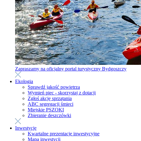
Zapraszamy na oficjalny portal turystyczny Bydgoszczy
Ekologia
Sprawdź jakość powietrza
Wymień piec - skorzystaj z dotacji
Zgłoś akcję sprzątania
ABC segregacji śmieci
Miejskie PSZOKI
Zbieranie deszczówki
Inwestycje
Kwartalne prezentacje inwestycyjne
Mapa inwestycji