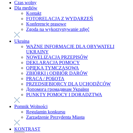
Czas wolny
Dla mediów
Kontakt
FOTORELACJA Z WYDARZEŃ
Konferencje prasowe
Zgoda na wykorzystywanie zdjęć
Ukraina
WAŻNE INFORMACJE DLA OBYWATELI
UKRAINY
NOWELIZACJA PRZEPISÓW
DEKLARACJA POMOCY
OPIEKA TYMCZASOWA
ZBIÓRKI i ODBIÓR DARÓW
PRACA / РОБОТА
PRZEDSIĘBIORCY DLA UCHODŹCÓW
Допомога громадянам України
PUNKTY POMOCY I DORADZTWA
Pomnik Wolności
Regulamin konkursu
Zarządzenie Prezydenta Miasta
KONTRAST