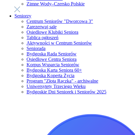
Zimne Wody–Czersko Polskie
Seniorzy
Centrum Seniorów "Dworcowa 3"
Zarezerwuj salę
Osiedlowe Klubiki Seniora
Tablica ogłoszeń
Aktywności w Centrum Seniorów
Seniorada
Bydgoska Rada Seniorów
Osiedlowe Centra Seniora
Korpus Wsparcia Seniorów
Bydgoska Karta Seniora 60+
Bydgoska Koperta Życia
Program "Złota Rączka" - archiwalne
Uniwersytety Trzeciego Wieku
Bydgoskie Dni Seniorek i Seniorów 2025