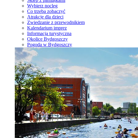
Sklep z pamiątkami
Wybierz nocleg
Co trzeba zobaczyć
Atrakcje dla dzieci
Zwiedzanie z przewodnikiem
Kalendarium imprez
Informacja turystyczna
Okolice Bydgoszczy
Pogoda w Bydgoszczy