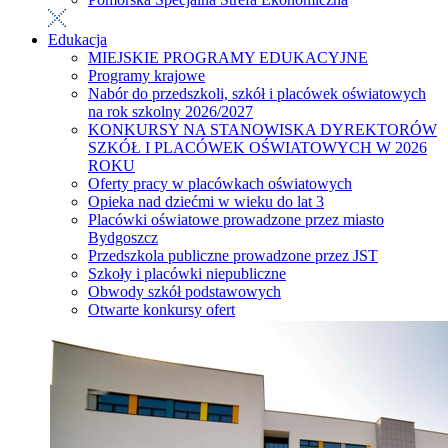
Edukacja
MIEJSKIE PROGRAMY EDUKACYJNE
Programy krajowe
Nabór do przedszkoli, szkół i placówek oświatowych
na rok szkolny 2026/2027
KONKURSY NA STANOWISKA DYREKTORÓW
SZKÓŁ I PLACÓWEK OŚWIATOWYCH W 2026
ROKU
Oferty pracy w placówkach oświatowych
Opieka nad dziećmi w wieku do lat 3
Placówki oświatowe prowadzone przez miasto
Bydgoszcz
Przedszkola publiczne prowadzone przez JST
Szkoły i placówki niepubliczne
Obwody szkół podstawowych
Otwarte konkursy ofert