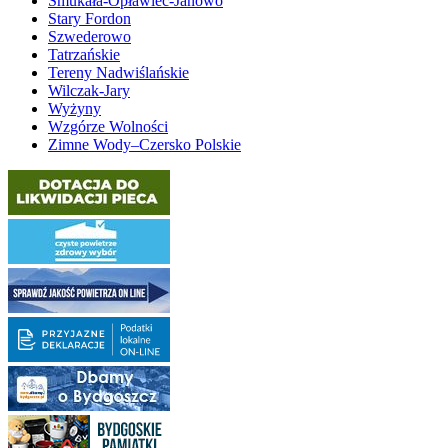
Smukała-Opławiec-Janowo
Stary Fordon
Szwederowo
Tatrzańskie
Tereny Nadwiślańskie
Wilczak-Jary
Wyżyny
Wzgórze Wolności
Zimne Wody–Czersko Polskie