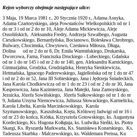
Rejon wyborczy obejmuje następujące ulice:
3 Maja, 19 Marca 1981 r., 20 Stycznia 1920 r., Adama Asnyka,
Adama Czartoryskiego, aleja Powstańców Wielkopolskich od nr 1
do nr 3 i od nr 2 do nr 10, Aleje Adama Mickiewicza, Aleje
Ossolińskich, Aleksandra Fredry, Andrzeja Szwalbego, Augusta
Cieszkowskiego, Bernardyńska, Bocianowo, Bolesława Chrobrego,
Bulwary, Chocimska, Chwytowo, Czesława Miłosza, Długa,
Dolina od nr 2 do nr 8, Dr. Emila Warmińskiego, Drukarska,
Dworcowa, Farna, Franciszka Druckiego - Lubeckiego, Gdańska
od nr 1 do nr 145 i od nr 2 do nr 140, gen. Aleksandra Karnickiego,
Gimnazjalna, Grodzka, Grudziądzka, Henryka Sienkiewicza,
Hetmańska, Ignacego Paderewskiego, Jagiellońska od nr 1 do nr 47
i od nr 2 do nr 52, Jana III Sobieskiego, Jana i Jędrzeja Śniadeckich,
Jana Karola Chodkiewicza od nr 1 do nr 23 i od nr 2 do nr 30, Jana
Kasprowicza, Jana Kazimierza, Jana Matejki, Jana Zamoyskiego,
Jezuicka, Józefa Sowińskiego, Józefa Sułkowskiego od nr 1 do nr
9, Juliana Ursyna Niemcewicza, Juliusza Słowackiego, Karmelicka,
Karola Libelta, Karola Marcinkowskiego, Karola
Szymanowskiego, Kaszubska, Kręta, Królowej Jadwigi od nr 16 i
od nr 23 do końca, Krótka, Krzysztofa Gotowskiego, ks. Augustyna
Kordeckiego, Ks. Hugona Kołłątaja, ks. Ludwika Sieńki, ks. Piotra
Skargi, Ks. Ryszarda Markwarta, Ks. Stanisława Konarskiego, Ks.
Tadeusza Skarbka - Malczewskiego, ks. Waldemara Preissa, Ku