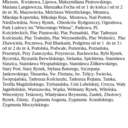
Młynom, Kwiatowa, Lipowa, Maksymiliana Piotrowskiego,
Mariana Langiewicza, Marszałka Focha od nr 1 do końca i od nr 2
do nr 36, Mazowiecka, Melchiora Wierzbickiego, Mennica,
Mikołaja Kopernika, Mikołaja Reja, Mostowa, Nad Portem,
Niedźwiedzia, Nowy Rynek, Obrońców Bydgoszczy, Ogrodowa,
Park Ludowy im.”Wincentego Witosa”, Parkowa, Pl.
Kościeleckich, Plac Piastowski, Plac Poznański, Plac Tadeusza
Kościuszki, Plac Teatralny, Plac Weyssenhoffa, Plac Wolności, Plac
Zbawiciela, Pocztowa, Pod Blankami, Podgórna od nr 1 do nr 3 i
od nr 2 do nr 4, Podolska, Podwale, Pomorska, Poznańska,
Przesmyk, Przy Zamczysku, Przyrzecze, Racławicka, Rybi Rynek,
Rycerska, Ryszarda Berwińskiego, Sielanka, Spichlerna, Stanisława
Staszica, Stanisława Wyspiańskiego, Stanisława Żółkiewskiego,
Stary Port, Stary Rynek, Stefana Batorego, Szczepana
Jankowskiego, Ślusarska, Św. Floriana, św. Trójcy, Świecka,
Świętojańska, Tadeusza Kościuszki, Tadeusza Rejtana, Tamka,
Teofila Magdzińskiego, Trybunalska, Unii Lubelskiej, Urocza, Wały
Jagiellońskie, Warszawska, Wąska, Wełniany Rynek, Wileńska,
Wincentyny Teskowej, Władysława Reymonta, Zaułek, Zbożowy
Rynek, Zduny, Zygmunta Augusta, Zygmunta Krasińskiego,
Zygmunta Moczyńskiego.