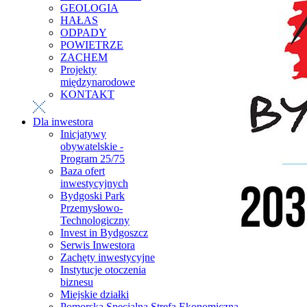
GEOLOGIA
HAŁAS
ODPADY
POWIETRZE
ZACHEM
Projekty
międzynarodowe
KONTAKT
Dla inwestora
Inicjatywy
obywatelskie -
Program 25/75
Baza ofert
inwestycyjnych
Bydgoski Park
Przemysłowo-
Technologiczny
Invest in Bydgoszcz
Serwis Inwestora
Zachęty inwestycyjne
Instytucje otoczenia
biznesu
Miejskie działki
Pomorska Specjalna Strefa Ekonomiczna