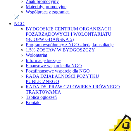
Znak promocyjny
Materiały promocyjne
Współpraca z zagranicą
NGO
BYDGOSKIE CENTRUM ORGANIZACJI
POZARZĄDOWYCH I WOLONTARIATU
(BCOPW GDAŃSKA 5)
Program współpracy z NGO - będą konsultacje
1,5% ZOSTAW W BYDGOSZCZY
Wolontariat
Informacje bieżące
Finansowe wsparcie dla NGO
Pozafinansowe wsparcie dla NGO
RADA DZIAŁALNOŚCI POŻYTKU
PUBLICZNEGO
RADA DS. PRAW CZŁOWIEKA I RÓWNEGO
TRAKTOWANIA
Tablica ogłoszeń
Kontakt