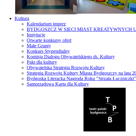
Kultura
Kalendarium imprez
BYDGOSZCZ W SIECI MIAST KREATYWNYCH 
Instytucje
Otwarte konkursy ofert
Małe Granty
Konkurs Stypendialny
Komisja Dialogu Obywatelskiego ds. Kultury
Pakt dla kultury
Obywatelska Strategia Rozwoju Kultury
Strategia Rozwoju Kultury Miasta Bydgoszczy na lata 
Bydgoska Literacka Nagroda Roku "Strzała Łuczniczki"
Samorządowa Karta dla Kultury