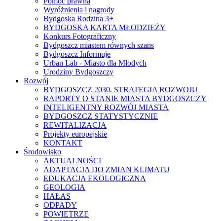
Pomoc prawna
Wyróżnienia i nagrody
Bydgoska Rodzina 3+
BYDGOSKA KARTA MŁODZIEŻY
Konkurs Fotograficzny
Bydgoszcz miastem równych szans
Bydgoszcz Informuje
Urban Lab - Miasto dla Młodych
Urodziny Bydgoszczy
Rozwój
BYDGOSZCZ 2030. STRATEGIA ROZWOJU
RAPORTY O STANIE MIASTA BYDGOSZCZY
INTELIGENTNY ROZWÓJ MIASTA
BYDGOSZCZ STATYSTYCZNIE
REWITALIZACJA
Projekty europejskie
KONTAKT
Środowisko
AKTUALNOŚCI
ADAPTACJA DO ZMIAN KLIMATU
EDUKACJA EKOLOGICZNA
GEOLOGIA
HAŁAS
ODPADY
POWIETRZE