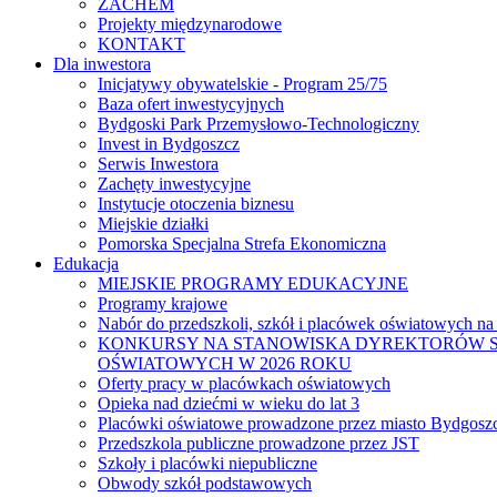
ZACHEM
Projekty międzynarodowe
KONTAKT
Dla inwestora
Inicjatywy obywatelskie - Program 25/75
Baza ofert inwestycyjnych
Bydgoski Park Przemysłowo-Technologiczny
Invest in Bydgoszcz
Serwis Inwestora
Zachęty inwestycyjne
Instytucje otoczenia biznesu
Miejskie działki
Pomorska Specjalna Strefa Ekonomiczna
Edukacja
MIEJSKIE PROGRAMY EDUKACYJNE
Programy krajowe
Nabór do przedszkoli, szkół i placówek oświatowych na
KONKURSY NA STANOWISKA DYREKTORÓW S
OŚWIATOWYCH W 2026 ROKU
Oferty pracy w placówkach oświatowych
Opieka nad dziećmi w wieku do lat 3
Placówki oświatowe prowadzone przez miasto Bydgosz
Przedszkola publiczne prowadzone przez JST
Szkoły i placówki niepubliczne
Obwody szkół podstawowych