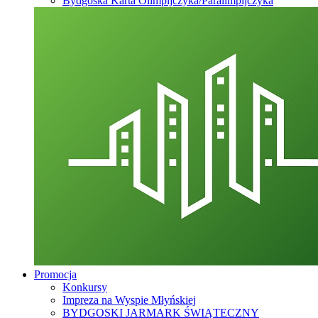
Bydgoska Karta Olimpijczyka/Paralimpijczyka
Promocja
Konkursy
Impreza na Wyspie Młyńskiej
BYDGOSKI JARMARK ŚWIĄTECZNY