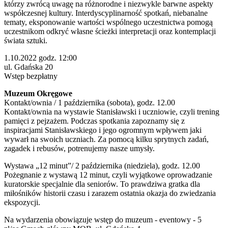
którzy zwrócą uwagę na różnorodne i niezwykle barwne aspekty
współczesnej kultury. Interdyscyplinarność spotkań, niebanalne
tematy, eksponowanie wartości wspólnego uczestnictwa pomogą
uczestnikom odkryć własne ścieżki interpretacji oraz kontemplacji
świata sztuki.
1.10.2022 godz. 12:00
ul. Gdańska 20
Wstęp bezpłatny
Muzeum Okręgowe
Kontakt/ownia / 1 października (sobota), godz. 12.00
Kontakt/ownia na wystawie Stanisławski i uczniowie, czyli trening
pamięci z pejzażem. Podczas spotkania zapoznamy się z
inspiracjami Stanisławskiego i jego ogromnym wpływem jaki
wywarł na swoich uczniach. Za pomocą kilku sprytnych zadań,
zagadek i rebusów, potrenujemy nasze umysły.
Wystawa „12 minut”/ 2 października (niedziela), godz. 12.00
Pożegnanie z wystawą 12 minut, czyli wyjątkowe oprowadzanie
kuratorskie specjalnie dla seniorów. To prawdziwa gratka dla
miłośników historii czasu i zarazem ostatnia okazja do zwiedzania
ekspozycji.
Na wydarzenia obowiązuje wstęp do muzeum - eventowy - 5