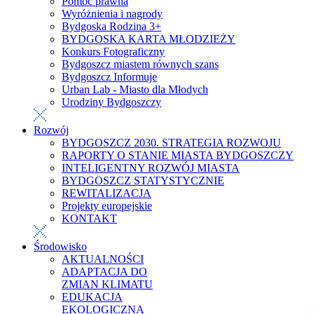
Pomoc prawna
Wyróżnienia i nagrody
Bydgoska Rodzina 3+
BYDGOSKA KARTA MŁODZIEŻY
Konkurs Fotograficzny
Bydgoszcz miastem równych szans
Bydgoszcz Informuje
Urban Lab - Miasto dla Młodych
Urodziny Bydgoszczy
Rozwój
BYDGOSZCZ 2030. STRATEGIA ROZWOJU
RAPORTY O STANIE MIASTA BYDGOSZCZY
INTELIGENTNY ROZWÓJ MIASTA
BYDGOSZCZ STATYSTYCZNIE
REWITALIZACJA
Projekty europejskie
KONTAKT
Środowisko
AKTUALNOŚCI
ADAPTACJA DO
ZMIAN KLIMATU
EDUKACJA
EKOLOGICZNA