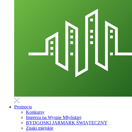
Promocja
Konkursy
Impreza na Wyspie Młyńskiej
BYDGOSKI JARMARK ŚWIĄTECZNY
Znaki miejskie