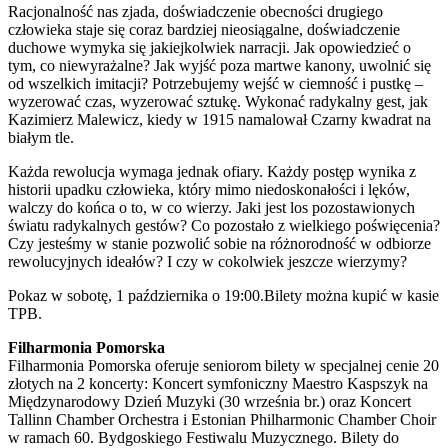
Racjonalność nas zjada, doświadczenie obecności drugiego
człowieka staje się coraz bardziej nieosiągalne, doświadczenie
duchowe wymyka się jakiejkolwiek narracji. Jak opowiedzieć o
tym, co niewyrażalne? Jak wyjść poza martwe kanony, uwolnić się
od wszelkich imitacji? Potrzebujemy wejść w ciemność i pustkę –
wyzerować czas, wyzerować sztukę. Wykonać radykalny gest, jak
Kazimierz Malewicz, kiedy w 1915 namalował Czarny kwadrat na
białym tle.
Każda rewolucja wymaga jednak ofiary. Każdy postęp wynika z
historii upadku człowieka, który mimo niedoskonałości i lęków,
walczy do końca o to, w co wierzy. Jaki jest los pozostawionych
światu radykalnych gestów? Co pozostało z wielkiego poświęcenia?
Czy jesteśmy w stanie pozwolić sobie na różnorodność w odbiorze
rewolucyjnych ideałów? I czy w cokolwiek jeszcze wierzymy?
Pokaz w sobotę, 1 października o 19:00.Bilety można kupić w kasie
TPB.
Filharmonia Pomorska
Filharmonia Pomorska oferuje seniorom bilety w specjalnej cenie 20
złotych na 2 koncerty: Koncert symfoniczny Maestro Kaspszyk na
Międzynarodowy Dzień Muzyki (30 września br.) oraz Koncert
Tallinn Chamber Orchestra i Estonian Philharmonic Chamber Choir
w ramach 60. Bydgoskiego Festiwalu Muzycznego. Bilety do