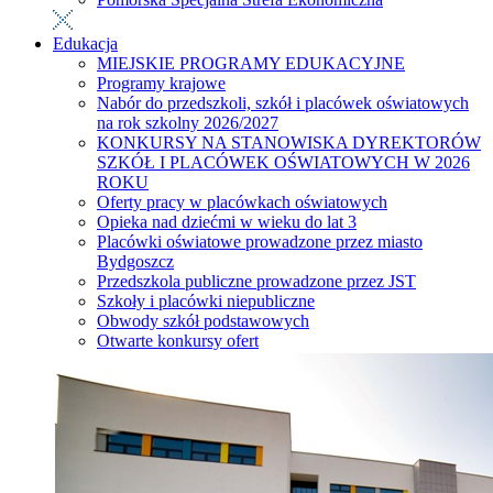
Edukacja
MIEJSKIE PROGRAMY EDUKACYJNE
Programy krajowe
Nabór do przedszkoli, szkół i placówek oświatowych
na rok szkolny 2026/2027
KONKURSY NA STANOWISKA DYREKTORÓW
SZKÓŁ I PLACÓWEK OŚWIATOWYCH W 2026
ROKU
Oferty pracy w placówkach oświatowych
Opieka nad dziećmi w wieku do lat 3
Placówki oświatowe prowadzone przez miasto
Bydgoszcz
Przedszkola publiczne prowadzone przez JST
Szkoły i placówki niepubliczne
Obwody szkół podstawowych
Otwarte konkursy ofert