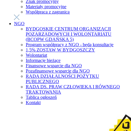
Znak promocyjny
Materiały promocyjne
Współpraca z zagranicą
NGO
BYDGOSKIE CENTRUM ORGANIZACJI
POZARZĄDOWYCH I WOLONTARIATU
(BCOPW GDAŃSKA 5)
Program współpracy z NGO - będą konsultacje
1,5% ZOSTAW W BYDGOSZCZY
Wolontariat
Informacje bieżące
Finansowe wsparcie dla NGO
Pozafinansowe wsparcie dla NGO
RADA DZIAŁALNOŚCI POŻYTKU
PUBLICZNEGO
RADA DS. PRAW CZŁOWIEKA I RÓWNEGO
TRAKTOWANIA
Tablica ogłoszeń
Kontakt