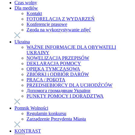
Czas wolny
Dla mediów
Kontakt
FOTORELACJA Z WYDARZEŃ
Konferencje prasowe
Zgoda na wykorzystywanie zdjęć
Ukraina
WAŻNE INFORMACJE DLA OBYWATELI
UKRAINY
NOWELIZACJA PRZEPISÓW
DEKLARACJA POMOCY
OPIEKA TYMCZASOWA
ZBIÓRKI i ODBIÓR DARÓW
PRACA / РОБОТА
PRZEDSIĘBIORCY DLA UCHODŹCÓW
Допомога громадянам України
PUNKTY POMOCY I DORADZTWA
Pomnik Wolności
Regulamin konkursu
Zarządzenie Prezydenta Miasta
KONTRAST