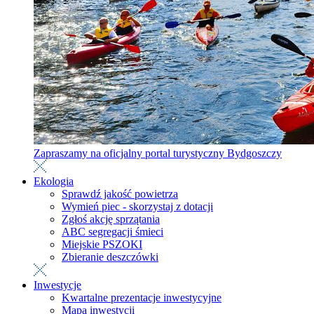
Zapraszamy na oficjalny portal turystyczny Bydgoszczy
Ekologia
Sprawdź jakość powietrza
Wymień piec - skorzystaj z dotacji
Zgłoś akcję sprzątania
ABC segregacji śmieci
Miejskie PSZOKI
Zbieranie deszczówki
Inwestycje
Kwartalne prezentacje inwestycyjne
Mapa inwestycji