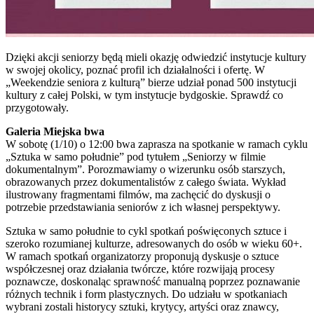
Dzięki akcji seniorzy będą mieli okazję odwiedzić instytucje kultury
w swojej okolicy, poznać profil ich działalności i ofertę. W
„Weekendzie seniora z kulturą” bierze udział ponad 500 instytucji
kultury z całej Polski, w tym instytucje bydgoskie. Sprawdź co
przygotowały.
Galeria Miejska bwa
W sobotę (1/10) o 12:00 bwa zaprasza na spotkanie w ramach cyklu
„Sztuka w samo południe” pod tytułem „Seniorzy w filmie
dokumentalnym”. Porozmawiamy o wizerunku osób starszych,
obrazowanych przez dokumentalistów z całego świata. Wykład
ilustrowany fragmentami filmów, ma zachęcić do dyskusji o
potrzebie przedstawiania seniorów z ich własnej perspektywy.
Sztuka w samo południe to cykl spotkań poświęconych sztuce i
szeroko rozumianej kulturze, adresowanych do osób w wieku 60+.
W ramach spotkań organizatorzy proponują dyskusje o sztuce
współczesnej oraz działania twórcze, które rozwijają procesy
poznawcze, doskonaląc sprawność manualną poprzez poznawanie
różnych technik i form plastycznych. Do udziału w spotkaniach
wybrani zostali historycy sztuki, krytycy, artyści oraz znawcy,