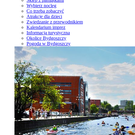
Sklep z pamiątkami
Wybierz nocleg
Co trzeba zobaczyć
Atrakcje dla dzieci
Zwiedzanie z przewodnikiem
Kalendarium imprez
Informacja turystyczna
Okolice Bydgoszczy
Pogoda w Bydgoszczy