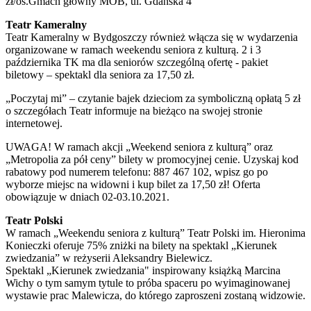
zł/os.Gmach główny MOB, ul. Gdańska 4
Teatr Kameralny
Teatr Kameralny w Bydgoszczy również włącza się w wydarzenia
organizowane w ramach weekendu seniora z kulturą. 2 i 3
października TK ma dla seniorów szczególną ofertę - pakiet
biletowy – spektakl dla seniora za 17,50 zł.
„Poczytaj mi” – czytanie bajek dzieciom za symboliczną opłatą 5 zł
o szczegółach Teatr informuje na bieżąco na swojej stronie
internetowej.
UWAGA! W ramach akcji „Weekend seniora z kulturą” oraz
„Metropolia za pół ceny” bilety w promocyjnej cenie. Uzyskaj kod
rabatowy pod numerem telefonu: 887 467 102, wpisz go po
wyborze miejsc na widowni i kup bilet za 17,50 zł! Oferta
obowiązuje w dniach 02-03.10.2021.
Teatr Polski
W ramach „Weekendu seniora z kulturą” Teatr Polski im. Hieronima
Konieczki oferuje 75% zniżki na bilety na spektakl „Kierunek
zwiedzania” w reżyserii Aleksandry Bielewicz.
Spektakl „Kierunek zwiedzania" inspirowany książką Marcina
Wichy o tym samym tytule to próba spaceru po wyimaginowanej
wystawie prac Malewicza, do którego zaproszeni zostaną widzowie.