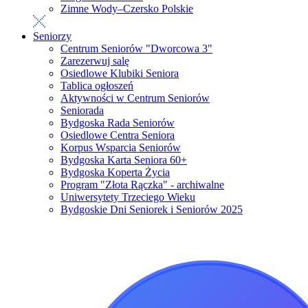
Zimne Wody–Czersko Polskie
Seniorzy
Centrum Seniorów "Dworcowa 3"
Zarezerwuj salę
Osiedlowe Klubiki Seniora
Tablica ogłoszeń
Aktywności w Centrum Seniorów
Seniorada
Bydgoska Rada Seniorów
Osiedlowe Centra Seniora
Korpus Wsparcia Seniorów
Bydgoska Karta Seniora 60+
Bydgoska Koperta Życia
Program "Złota Rączka" - archiwalne
Uniwersytety Trzeciego Wieku
Bydgoskie Dni Seniorek i Seniorów 2025