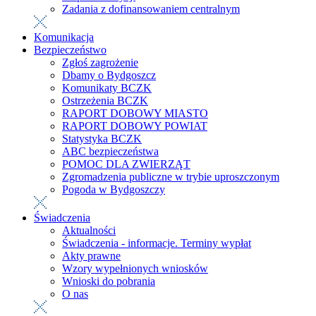
Zadania z dofinansowaniem centralnym
Komunikacja
Bezpieczeństwo
Zgłoś zagrożenie
Dbamy o Bydgoszcz
Komunikaty BCZK
Ostrzeżenia BCZK
RAPORT DOBOWY MIASTO
RAPORT DOBOWY POWIAT
Statystyka BCZK
ABC bezpieczeństwa
POMOC DLA ZWIERZĄT
Zgromadzenia publiczne w trybie uproszczonym
Pogoda w Bydgoszczy
Świadczenia
Aktualności
Świadczenia - informacje. Terminy wypłat
Akty prawne
Wzory wypełnionych wniosków
Wnioski do pobrania
O nas