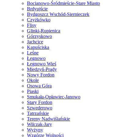
Bocianowo-Śródmieście-Stare Miasto
Brdyujście
Bydgoszcz Wschód-Siernieczek
Czyżkówko
Flisy
Glinki-Rupienica
Górzyskowo
Jachcice
Kapuściska
Leśne
Łęgnowo
Łęgnowo Wieś
Miedzyń-Prądy
Nowy Fordon
Okole
Osowa Góra
Piaski
Smukała-Opławiec-Janowo
Stary Fordon
Szwederowo
Tatrzańskie
Tereny Nadwiślańskie
Wilczak-Jary
Wyżyny
Wzgórze Wolności