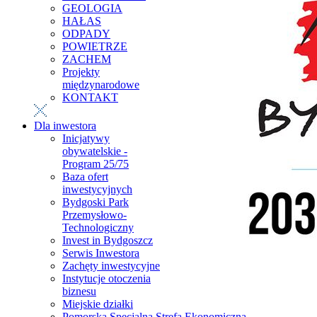
GEOLOGIA
HAŁAS
ODPADY
POWIETRZE
ZACHEM
Projekty
międzynarodowe
KONTAKT
Dla inwestora
Inicjatywy
obywatelskie -
Program 25/75
Baza ofert
inwestycyjnych
Bydgoski Park
Przemysłowo-
Technologiczny
Invest in Bydgoszcz
Serwis Inwestora
Zachęty inwestycyjne
Instytucje otoczenia
biznesu
Miejskie działki
Pomorska Specjalna Strefa Ekonomiczna