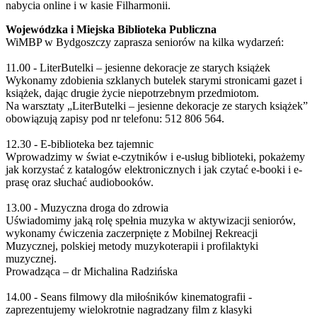
nabycia online i w kasie Filharmonii.
Wojewódzka i Miejska Biblioteka Publiczna
WiMBP w Bydgoszczy zaprasza seniorów na kilka wydarzeń:
11.00 - LiterButelki – jesienne dekoracje ze starych książek
Wykonamy zdobienia szklanych butelek starymi stronicami gazet i
książek, dając drugie życie niepotrzebnym przedmiotom.
Na warsztaty „LiterButelki – jesienne dekoracje ze starych książek”
obowiązują zapisy pod nr telefonu: 512 806 564.
12.30 - E-biblioteka bez tajemnic
Wprowadzimy w świat e-czytników i e-usług biblioteki, pokażemy
jak korzystać z katalogów elektronicznych i jak czytać e-booki i e-
prasę oraz słuchać audiobooków.
13.00 - Muzyczna droga do zdrowia
Uświadomimy jaką rolę spełnia muzyka w aktywizacji seniorów,
wykonamy ćwiczenia zaczerpnięte z Mobilnej Rekreacji
Muzycznej, polskiej metody muzykoterapii i profilaktyki
muzycznej.
Prowadząca – dr Michalina Radzińska
14.00 - Seans filmowy dla miłośników kinematografii -
zaprezentujemy wielokrotnie nagradzany film z klasyki