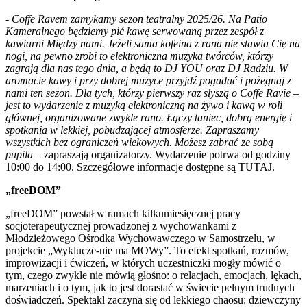
-
Coffe Ravem zamykamy sezon teatralny 2025/26. Na Patio
Kameralnego będziemy pić kawę serwowaną przez zespół z
kawiarni Między nami. Jeżeli sama kofeina z rana nie stawia Cię na
nogi, na pewno zrobi to elektroniczna muzyka twórców, którzy
zagrają dla nas tego dnia, a będą to DJ YOU oraz DJ Radziu. W
aromacie kawy i przy dobrej muzyce przyjdź pogadać i pożegnaj z
nami ten sezon. Dla tych, którzy pierwszy raz słyszą o Coffe Ravie –
jest to wydarzenie z muzyką elektroniczną na żywo i kawą w roli
głównej, organizowane zwykle rano. Łączy taniec, dobrą energię i
spotkania w lekkiej, pobudzającej atmosferze. Zapraszamy
wszystkich bez ograniczeń wiekowych. Możesz zabrać ze sobą
pupila
– zapraszają organizatorzy. Wydarzenie potrwa od godziny
10:00 do 14:00. Szczegółowe informacje dostępne są TUTAJ.
„freeDOM”
„freeDOM” powstał w ramach kilkumiesięcznej pracy
socjoterapeutycznej prowadzonej z wychowankami z
Młodzieżowego Ośrodka Wychowawczego w Samostrzelu, w
projekcie „Wyklucze-nie ma MOWy”. To efekt spotkań, rozmów,
improwizacji i ćwiczeń, w których uczestniczki mogły mówić o
tym, czego zwykle nie mówią głośno: o relacjach, emocjach, lękach,
marzeniach i o tym, jak to jest dorastać w świecie pełnym trudnych
doświadczeń. Spektakl zaczyna się od lekkiego chaosu: dziewczyny