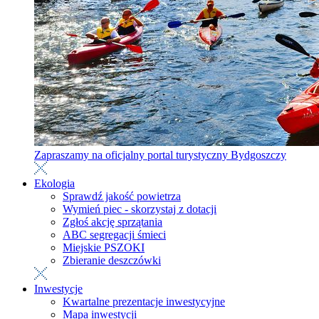
Zapraszamy na oficjalny portal turystyczny Bydgoszczy
Ekologia
Sprawdź jakość powietrza
Wymień piec - skorzystaj z dotacji
Zgłoś akcję sprzątania
ABC segregacji śmieci
Miejskie PSZOKI
Zbieranie deszczówki
Inwestycje
Kwartalne prezentacje inwestycyjne
Mapa inwestycji