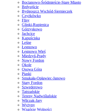
Bocianowo-Śródmieście-Stare Miasto
Brdyujście
Bydgoszcz Wschód-Siernieczek
Czyżkówko
Flisy
Glinki-Rupienica
Górzyskowo
Jachcice
Kapuściska
Leśne
Łęgnowo
Łęgnowo Wieś
Miedzyń-Prądy
Nowy Fordon
Okole
Osowa Góra
Piaski
Smukała-Opławiec-Janowo
Stary Fordon
Szwederowo
Tatrzańskie
Tereny Nadwiślańskie
Wilczak-Jary
Wyżyny
Wzgórze Wolności