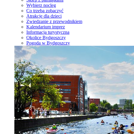
Wybierz nocleg
Co trzeba zobaczyć
Atrakcje dla dzieci
Zwiedzanie z przewodnikiem
Kalendarium imprez
Informacja turystyczna
Okolice Bydgoszczy
Pogoda w Bydgoszczy