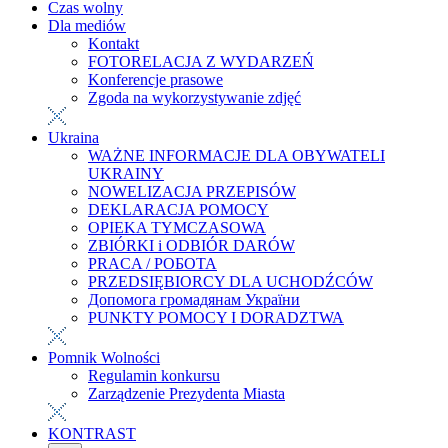
Czas wolny
Dla mediów
Kontakt
FOTORELACJA Z WYDARZEŃ
Konferencje prasowe
Zgoda na wykorzystywanie zdjęć
Ukraina
WAŻNE INFORMACJE DLA OBYWATELI
UKRAINY
NOWELIZACJA PRZEPISÓW
DEKLARACJA POMOCY
OPIEKA TYMCZASOWA
ZBIÓRKI i ODBIÓR DARÓW
PRACA / РОБОТА
PRZEDSIĘBIORCY DLA UCHODŹCÓW
Допомога громадянам України
PUNKTY POMOCY I DORADZTWA
Pomnik Wolności
Regulamin konkursu
Zarządzenie Prezydenta Miasta
KONTRAST