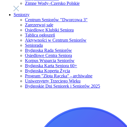
Zimne Wody–Czersko Polskie
Seniorzy
Centrum Seniorów "Dworcowa 3"
Zarezerwuj salę
Osiedlowe Klubiki Seniora
Tablica ogłoszeń
Aktywności w Centrum Seniorów
Seniorada
Bydgoska Rada Seniorów
Osiedlowe Centra Seniora
Korpus Wsparcia Seniorów
Bydgoska Karta Seniora 60+
Bydgoska Koperta Życia
Program "Złota Rączka" - archiwalne
Uniwersytety Trzeciego Wieku
Bydgoskie Dni Seniorek i Seniorów 2025