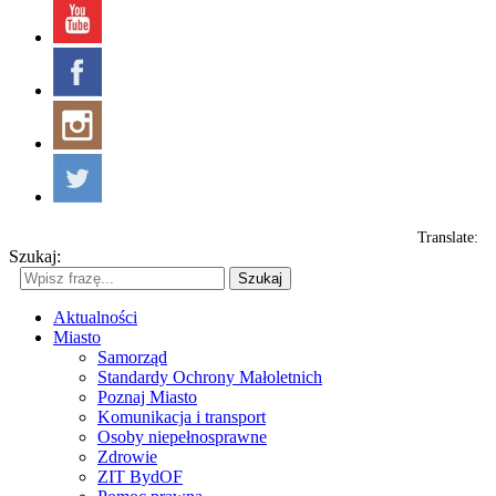
Translate:
Szukaj:
Szukaj
Aktualności
Miasto
Samorząd
Standardy Ochrony Małoletnich
Poznaj Miasto
Komunikacja i transport
Osoby niepełnosprawne
Zdrowie
ZIT BydOF