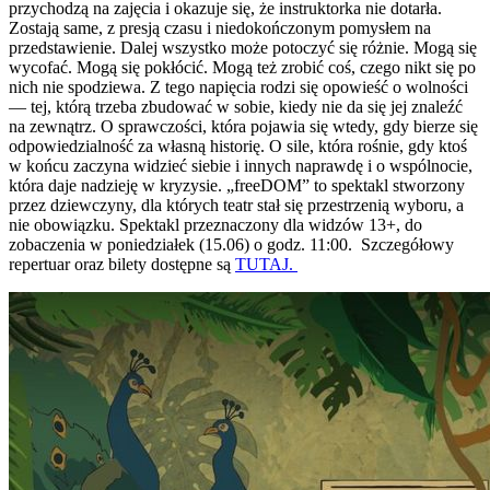
przychodzą na zajęcia i okazuje się, że instruktorka nie dotarła.
Zostają same, z presją czasu i niedokończonym pomysłem na
przedstawienie. Dalej wszystko może potoczyć się różnie. Mogą się
wycofać. Mogą się pokłócić. Mogą też zrobić coś, czego nikt się po
nich nie spodziewa. Z tego napięcia rodzi się opowieść o wolności
— tej, którą trzeba zbudować w sobie, kiedy nie da się jej znaleźć
na zewnątrz. O sprawczości, która pojawia się wtedy, gdy bierze się
odpowiedzialność za własną historię. O sile, która rośnie, gdy ktoś
w końcu zaczyna widzieć siebie i innych naprawdę i o wspólnocie,
która daje nadzieję w kryzysie. „freeDOM” to spektakl stworzony
przez dziewczyny, dla których teatr stał się przestrzenią wyboru, a
nie obowiązku. Spektakl przeznaczony dla widzów 13+, do
zobaczenia w poniedziałek (15.06) o godz. 11:00. Szczegółowy
repertuar oraz bilety dostępne są
TUTAJ.