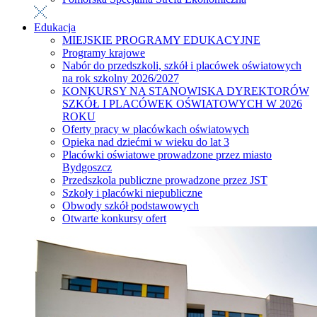
Edukacja
MIEJSKIE PROGRAMY EDUKACYJNE
Programy krajowe
Nabór do przedszkoli, szkół i placówek oświatowych
na rok szkolny 2026/2027
KONKURSY NA STANOWISKA DYREKTORÓW
SZKÓŁ I PLACÓWEK OŚWIATOWYCH W 2026
ROKU
Oferty pracy w placówkach oświatowych
Opieka nad dziećmi w wieku do lat 3
Placówki oświatowe prowadzone przez miasto
Bydgoszcz
Przedszkola publiczne prowadzone przez JST
Szkoły i placówki niepubliczne
Obwody szkół podstawowych
Otwarte konkursy ofert