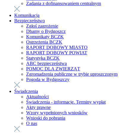
Zadania z dofinansowaniem centralnym
Komunikacja
Bezpieczeństwo
Zgłoś zagrożenie
Dbamy o Bydgoszcz
Komunikaty BCZK
Ostrzeżenia BCZK
RAPORT DOBOWY MIASTO
RAPORT DOBOWY POWIAT
Statystyka BCZK
ABC bezpieczeństwa
POMOC DLA ZWIERZĄT
Zgromadzenia publiczne w trybie uproszczonym
Pogoda w Bydgoszczy
Świadczenia
Aktualności
Świadczenia - informacje. Terminy wypłat
Akty prawne
Wzory wypełnionych wniosków
Wnioski do pobrania
O nas