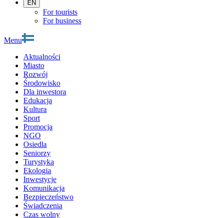
EN
For tourists
For business
Menu
Aktualności
Miasto
Rozwój
Środowisko
Dla inwestora
Edukacja
Kultura
Sport
Promocja
NGO
Osiedla
Seniorzy
Turystyka
Ekologia
Inwestycje
Komunikacja
Bezpieczeństwo
Świadczenia
Czas wolny