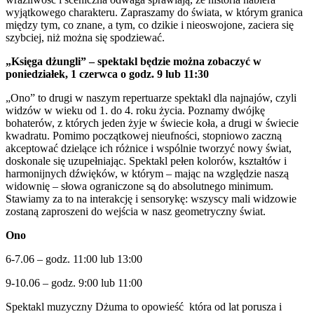
wyjątkowego charakteru. Zapraszamy do świata, w którym granica
między tym, co znane, a tym, co dzikie i nieoswojone, zaciera się
szybciej, niż można się spodziewać.
„Księga dżungli” – spektakl będzie można zobaczyć w
poniedziałek, 1 czerwca o godz. 9 lub 11:30
„Ono” to drugi w naszym repertuarze spektakl dla najnajów, czyli
widzów w wieku od 1. do 4. roku życia. Poznamy dwójkę
bohaterów, z których jeden żyje w świecie koła, a drugi w świecie
kwadratu. Pomimo początkowej nieufności, stopniowo zaczną
akceptować dzielące ich różnice i wspólnie tworzyć nowy świat,
doskonale się uzupełniając. Spektakl pełen kolorów, kształtów i
harmonijnych dźwięków, w którym – mając na względzie naszą
widownię – słowa ograniczone są do absolutnego minimum.
Stawiamy za to na interakcję i sensorykę: wszyscy mali widzowie
zostaną zaproszeni do wejścia w nasz geometryczny świat.
Ono
6-7.06 – godz. 11:00 lub 13:00
9-10.06 – godz. 9:00 lub 11:00
Spektakl muzyczny Dżuma to opowieść która od lat porusza i