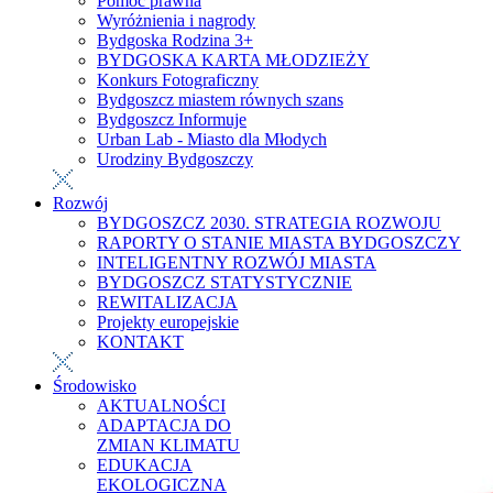
Pomoc prawna
Wyróżnienia i nagrody
Bydgoska Rodzina 3+
BYDGOSKA KARTA MŁODZIEŻY
Konkurs Fotograficzny
Bydgoszcz miastem równych szans
Bydgoszcz Informuje
Urban Lab - Miasto dla Młodych
Urodziny Bydgoszczy
Rozwój
BYDGOSZCZ 2030. STRATEGIA ROZWOJU
RAPORTY O STANIE MIASTA BYDGOSZCZY
INTELIGENTNY ROZWÓJ MIASTA
BYDGOSZCZ STATYSTYCZNIE
REWITALIZACJA
Projekty europejskie
KONTAKT
Środowisko
AKTUALNOŚCI
ADAPTACJA DO
ZMIAN KLIMATU
EDUKACJA
EKOLOGICZNA