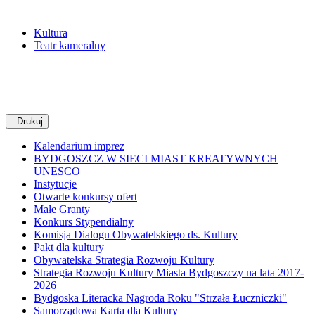
Kultura
Teatr kameralny
Drukuj
Kalendarium imprez
BYDGOSZCZ W SIECI MIAST KREATYWNYCH
UNESCO
Instytucje
Otwarte konkursy ofert
Małe Granty
Konkurs Stypendialny
Komisja Dialogu Obywatelskiego ds. Kultury
Pakt dla kultury
Obywatelska Strategia Rozwoju Kultury
Strategia Rozwoju Kultury Miasta Bydgoszczy na lata 2017-
2026
Bydgoska Literacka Nagroda Roku "Strzała Łuczniczki"
Samorządowa Karta dla Kultury