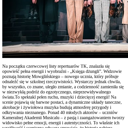
Na początku czerwcowej listy repertuarów TK, znalazła się
opowieść pełna energii i wyobraźni - „Księga dżungli”. Widzowie
poznają historię Mowglińskiego – nowego ucznia, który próbuje
odnaleźć się w szkolnej rzeczywistości. Wystarczy jednak chwila,
by wszystko, co znane, uległo zmianie, a codzienność zamieniła się
w niezwykłą podróż do egzotycznego, nieprzewidywalnego
świata.To spektakl pełen ruchu, muzyki i dziecięcej energii! Na
scenie pojawią się barwne postaci, a dynamiczne układy taneczne,
akrobacje i żywiołowa muzyka budują atmosferę przygody i
odkrywania nieznanego. Ponad 40 młodych aktorów – uczniów
Kameralnej Akademii Musicalu – z pasją i zaangażowaniem tworzy
widowisko pełne emocji, energii i autentyczności. To właśnie ich
wrażliwość i sceniczna odwaga sprawiają, że historia nabiera