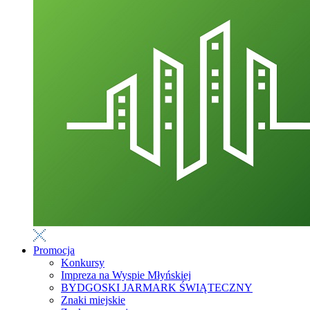
Promocja
Konkursy
Impreza na Wyspie Młyńskiej
BYDGOSKI JARMARK ŚWIĄTECZNY
Znaki miejskie