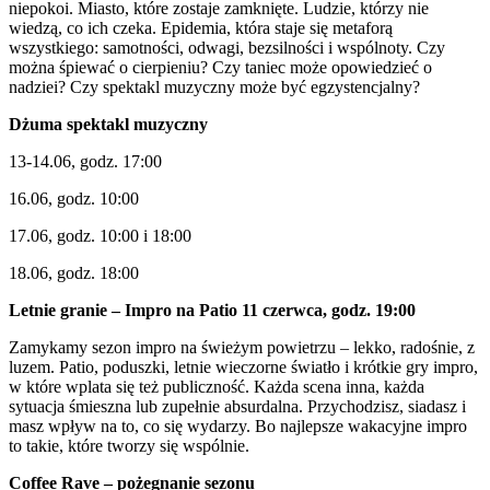
niepokoi. Miasto, które zostaje zamknięte. Ludzie, którzy nie
wiedzą, co ich czeka. Epidemia, która staje się metaforą
wszystkiego: samotności, odwagi, bezsilności i wspólnoty. Czy
można śpiewać o cierpieniu? Czy taniec może opowiedzieć o
nadziei? Czy spektakl muzyczny może być egzystencjalny?
Dżuma spektakl muzyczny
13-14.06, godz. 17:00
16.06, godz. 10:00
17.06, godz. 10:00 i 18:00
18.06, godz. 18:00
Letnie granie – Impro na Patio 11 czerwca, godz. 19:00
Zamykamy sezon impro na świeżym powietrzu – lekko, radośnie, z
luzem. Patio, poduszki, letnie wieczorne światło i krótkie gry impro,
w które wplata się też publiczność. Każda scena inna, każda
sytuacja śmieszna lub zupełnie absurdalna. Przychodzisz, siadasz i
masz wpływ na to, co się wydarzy. Bo najlepsze wakacyjne impro
to takie, które tworzy się wspólnie.
Coffee Rave – pożegnanie sezonu