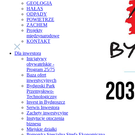
GEOLOGIA
HAŁAS
ODPADY
POWIETRZE
ZACHEM
Projekty
międzynarodowe
KONTAKT
Dla inwestora
Inicjatywy
obywatelskie -
Program 25/75
Baza ofert
inwestycyjnych
Bydgoski Park
Przemysłowo-
Technologiczny
Invest in Bydgoszcz
Serwis Inwestora
Zachęty inwestycyjne
Instytucje otoczenia
biznesu
Miejskie działki
Pomorska Specjalna Strefa Ekonomiczna