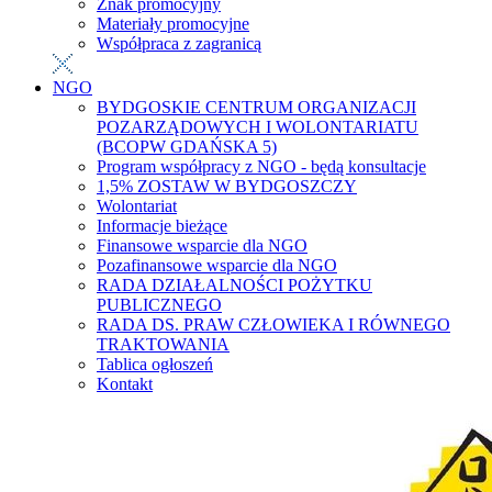
Znak promocyjny
Materiały promocyjne
Współpraca z zagranicą
NGO
BYDGOSKIE CENTRUM ORGANIZACJI
POZARZĄDOWYCH I WOLONTARIATU
(BCOPW GDAŃSKA 5)
Program współpracy z NGO - będą konsultacje
1,5% ZOSTAW W BYDGOSZCZY
Wolontariat
Informacje bieżące
Finansowe wsparcie dla NGO
Pozafinansowe wsparcie dla NGO
RADA DZIAŁALNOŚCI POŻYTKU
PUBLICZNEGO
RADA DS. PRAW CZŁOWIEKA I RÓWNEGO
TRAKTOWANIA
Tablica ogłoszeń
Kontakt