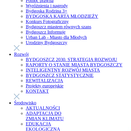
Pomoc prawna
Wyróżnienia i nagrody
Bydgoska Rodzina 3+
BYDGOSKA KARTA MŁODZIEŻY
Konkurs Fotograficzny
Bydgoszcz miastem równych szans
Bydgoszcz Informuje
Urban Lab - Miasto dla Młodych
Urodziny Bydgoszczy
Rozwój
BYDGOSZCZ 2030. STRATEGIA ROZWOJU
RAPORTY O STANIE MIASTA BYDGOSZCZY
INTELIGENTNY ROZWÓJ MIASTA
BYDGOSZCZ STATYSTYCZNIE
REWITALIZACJA
Projekty europejskie
KONTAKT
Środowisko
AKTUALNOŚCI
ADAPTACJA DO
ZMIAN KLIMATU
EDUKACJA
EKOLOGICZNA