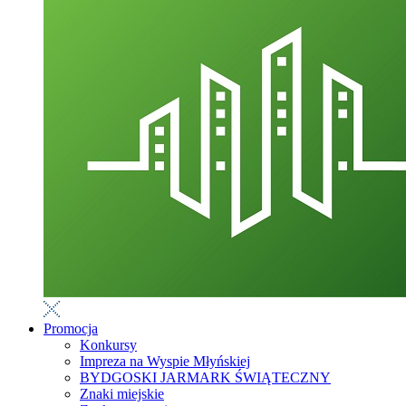
Promocja
Konkursy
Impreza na Wyspie Młyńskiej
BYDGOSKI JARMARK ŚWIĄTECZNY
Znaki miejskie