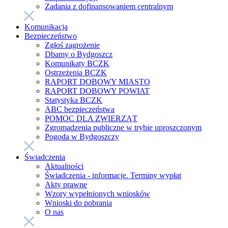
Zadania z dofinansowaniem centralnym
Komunikacja
Bezpieczeństwo
Zgłoś zagrożenie
Dbamy o Bydgoszcz
Komunikaty BCZK
Ostrzeżenia BCZK
RAPORT DOBOWY MIASTO
RAPORT DOBOWY POWIAT
Statystyka BCZK
ABC bezpieczeństwa
POMOC DLA ZWIERZĄT
Zgromadzenia publiczne w trybie uproszczonym
Pogoda w Bydgoszczy
Świadczenia
Aktualności
Świadczenia - informacje. Terminy wypłat
Akty prawne
Wzory wypełnionych wniosków
Wnioski do pobrania
O nas