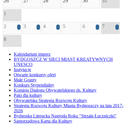
26
27
28
29
30
31
1
2
3
4
5
6
7
1
1
1
1
2
8
Kalendarium imprez
BYDGOSZCZ W SIECI MIAST KREATYWNYCH
UNESCO
Instytucje
Otwarte konkursy ofert
Małe Granty
Konkurs Stypendialny
Komisja Dialogu Obywatelskiego ds. Kultury
Pakt dla kultury
Obywatelska Strategia Rozwoju Kultury
Strategia Rozwoju Kultury Miasta Bydgoszczy na lata 2017-
2026
Bydgoska Literacka Nagroda Roku "Strzała Łuczniczki"
Samorządowa Karta dla Kultury