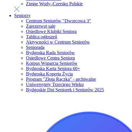
Zimne Wody–Czersko Polskie
Seniorzy
Centrum Seniorów "Dworcowa 3"
Zarezerwuj salę
Osiedlowe Klubiki Seniora
Tablica ogłoszeń
Aktywności w Centrum Seniorów
Seniorada
Bydgoska Rada Seniorów
Osiedlowe Centra Seniora
Korpus Wsparcia Seniorów
Bydgoska Karta Seniora 60+
Bydgoska Koperta Życia
Program "Złota Rączka" - archiwalne
Uniwersytety Trzeciego Wieku
Bydgoskie Dni Seniorek i Seniorów 2025