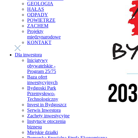
GEOLOGIA
HAŁAS
ODPADY
POWIETRZE
ZACHEM
Projekty
międzynarodowe
KONTAKT
Dla inwestora
Inicjatywy
obywatelskie -
Program 25/75
Baza ofert
inwestycyjnych
Bydgoski Park
Przemysłowo-
Technologiczny
Invest in Bydgoszcz
Serwis Inwestora
Zachęty inwestycyjne
Instytucje otoczenia
biznesu
Miejskie działki
Pomorska Specjalna Strefa Ekonomiczna