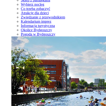
Sklep z pamiątkami
Wybierz nocleg
Co trzeba zobaczyć
Atrakcje dla dzieci
Zwiedzanie z przewodnikiem
Kalendarium imprez
Informacja turystyczna
Okolice Bydgoszczy
Pogoda w Bydgoszczy