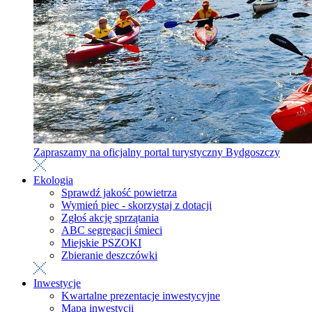
Zapraszamy na oficjalny portal turystyczny Bydgoszczy
Ekologia
Sprawdź jakość powietrza
Wymień piec - skorzystaj z dotacji
Zgłoś akcję sprzątania
ABC segregacji śmieci
Miejskie PSZOKI
Zbieranie deszczówki
Inwestycje
Kwartalne prezentacje inwestycyjne
Mapa inwestycji