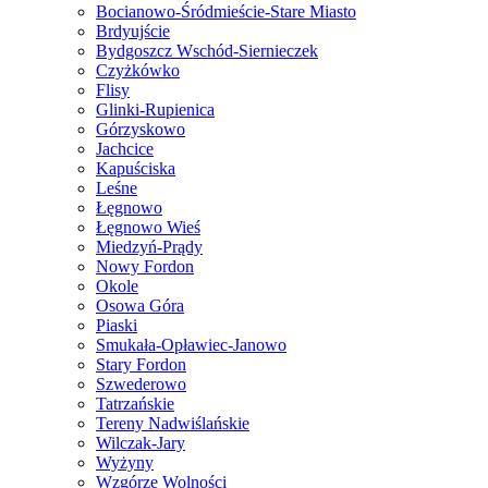
Bocianowo-Śródmieście-Stare Miasto
Brdyujście
Bydgoszcz Wschód-Siernieczek
Czyżkówko
Flisy
Glinki-Rupienica
Górzyskowo
Jachcice
Kapuściska
Leśne
Łęgnowo
Łęgnowo Wieś
Miedzyń-Prądy
Nowy Fordon
Okole
Osowa Góra
Piaski
Smukała-Opławiec-Janowo
Stary Fordon
Szwederowo
Tatrzańskie
Tereny Nadwiślańskie
Wilczak-Jary
Wyżyny
Wzgórze Wolności