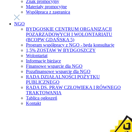
Znak promocyjny
Materiały promocyjne
Współpraca z zagranicą
NGO
BYDGOSKIE CENTRUM ORGANIZACJI
POZARZĄDOWYCH I WOLONTARIATU
(BCOPW GDAŃSKA 5)
Program współpracy z NGO - będą konsultacje
1,5% ZOSTAW W BYDGOSZCZY
Wolontariat
Informacje bieżące
Finansowe wsparcie dla NGO
Pozafinansowe wsparcie dla NGO
RADA DZIAŁALNOŚCI POŻYTKU
PUBLICZNEGO
RADA DS. PRAW CZŁOWIEKA I RÓWNEGO
TRAKTOWANIA
Tablica ogłoszeń
Kontakt