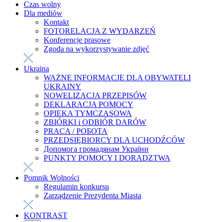
Czas wolny
Dla mediów
Kontakt
FOTORELACJA Z WYDARZEŃ
Konferencje prasowe
Zgoda na wykorzystywanie zdjęć
Ukraina
WAŻNE INFORMACJE DLA OBYWATELI
UKRAINY
NOWELIZACJA PRZEPISÓW
DEKLARACJA POMOCY
OPIEKA TYMCZASOWA
ZBIÓRKI i ODBIÓR DARÓW
PRACA / РОБОТА
PRZEDSIĘBIORCY DLA UCHODŹCÓW
Допомога громадянам України
PUNKTY POMOCY I DORADZTWA
Pomnik Wolności
Regulamin konkursu
Zarządzenie Prezydenta Miasta
KONTRAST