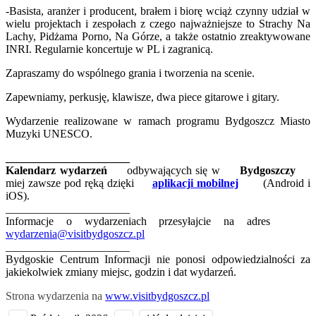
-Basista, aranżer i producent, brałem i biorę wciąż czynny udział w
wielu projektach i zespołach z czego najważniejsze to Strachy Na
Lachy, Pidżama Porno, Na Górze, a także ostatnio zreaktywowane
INRI. Regularnie koncertuje w PL i zagranicą.
Zapraszamy do wspólnego grania i tworzenia na scenie.
Zapewniamy, perkusję, klawisze, dwa piece gitarowe i gitary.
Wydarzenie realizowane w ramach programu Bydgoszcz Miasto
Muzyki UNESCO.
______________________
Kalendarz wydarzeń
odbywających się w
Bydgoszczy
miej zawsze pod ręką dzięki
aplikacji mobilnej
(Android i
iOS).
______________________
Informacje o wydarzeniach przesyłajcie na adres
wydarzenia@visitbydgoszcz.pl
______________________
Bydgoskie Centrum Informacji nie ponosi odpowiedzialności za
jakiekolwiek zmiany miejsc, godzin i dat wydarzeń.
Strona wydarzenia na
www.visitbydgoszcz.pl