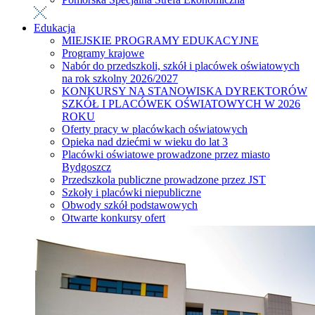
Edukacja
MIEJSKIE PROGRAMY EDUKACYJNE
Programy krajowe
Nabór do przedszkoli, szkół i placówek oświatowych
na rok szkolny 2026/2027
KONKURSY NA STANOWISKA DYREKTORÓW
SZKÓŁ I PLACÓWEK OŚWIATOWYCH W 2026
ROKU
Oferty pracy w placówkach oświatowych
Opieka nad dziećmi w wieku do lat 3
Placówki oświatowe prowadzone przez miasto
Bydgoszcz
Przedszkola publiczne prowadzone przez JST
Szkoły i placówki niepubliczne
Obwody szkół podstawowych
Otwarte konkursy ofert