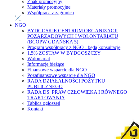
Znak promocyjny
Materiały promocyjne
Współpraca z zagranicą
NGO
BYDGOSKIE CENTRUM ORGANIZACJI
POZARZĄDOWYCH I WOLONTARIATU
(BCOPW GDAŃSKA 5)
Program współpracy z NGO - będą konsultacje
1,5% ZOSTAW W BYDGOSZCZY
Wolontariat
Informacje bieżące
Finansowe wsparcie dla NGO
Pozafinansowe wsparcie dla NGO
RADA DZIAŁALNOŚCI POŻYTKU
PUBLICZNEGO
RADA DS. PRAW CZŁOWIEKA I RÓWNEGO
TRAKTOWANIA
Tablica ogłoszeń
Kontakt