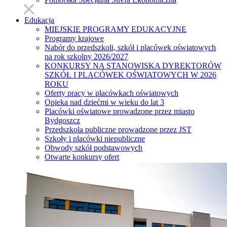
Edukacja
MIEJSKIE PROGRAMY EDUKACYJNE
Programy krajowe
Nabór do przedszkoli, szkół i placówek oświatowych
na rok szkolny 2026/2027
KONKURSY NA STANOWISKA DYREKTORÓW
SZKÓŁ I PLACÓWEK OŚWIATOWYCH W 2026
ROKU
Oferty pracy w placówkach oświatowych
Opieka nad dziećmi w wieku do lat 3
Placówki oświatowe prowadzone przez miasto
Bydgoszcz
Przedszkola publiczne prowadzone przez JST
Szkoły i placówki niepubliczne
Obwody szkół podstawowych
Otwarte konkursy ofert