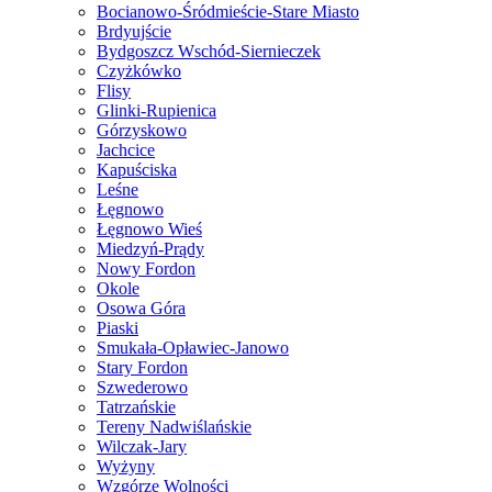
Bocianowo-Śródmieście-Stare Miasto
Brdyujście
Bydgoszcz Wschód-Siernieczek
Czyżkówko
Flisy
Glinki-Rupienica
Górzyskowo
Jachcice
Kapuściska
Leśne
Łęgnowo
Łęgnowo Wieś
Miedzyń-Prądy
Nowy Fordon
Okole
Osowa Góra
Piaski
Smukała-Opławiec-Janowo
Stary Fordon
Szwederowo
Tatrzańskie
Tereny Nadwiślańskie
Wilczak-Jary
Wyżyny
Wzgórze Wolności