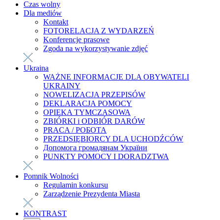
Czas wolny
Dla mediów
Kontakt
FOTORELACJA Z WYDARZEŃ
Konferencje prasowe
Zgoda na wykorzystywanie zdjęć
Ukraina
WAŻNE INFORMACJE DLA OBYWATELI
UKRAINY
NOWELIZACJA PRZEPISÓW
DEKLARACJA POMOCY
OPIEKA TYMCZASOWA
ZBIÓRKI i ODBIÓR DARÓW
PRACA / РОБОТА
PRZEDSIĘBIORCY DLA UCHODŹCÓW
Допомога громадянам України
PUNKTY POMOCY I DORADZTWA
Pomnik Wolności
Regulamin konkursu
Zarządzenie Prezydenta Miasta
KONTRAST