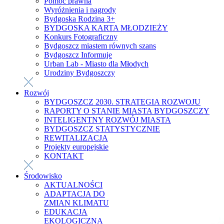
Pomoc prawna
Wyróżnienia i nagrody
Bydgoska Rodzina 3+
BYDGOSKA KARTA MŁODZIEŻY
Konkurs Fotograficzny
Bydgoszcz miastem równych szans
Bydgoszcz Informuje
Urban Lab - Miasto dla Młodych
Urodziny Bydgoszczy
Rozwój
BYDGOSZCZ 2030. STRATEGIA ROZWOJU
RAPORTY O STANIE MIASTA BYDGOSZCZY
INTELIGENTNY ROZWÓJ MIASTA
BYDGOSZCZ STATYSTYCZNIE
REWITALIZACJA
Projekty europejskie
KONTAKT
Środowisko
AKTUALNOŚCI
ADAPTACJA DO
ZMIAN KLIMATU
EDUKACJA
EKOLOGICZNA