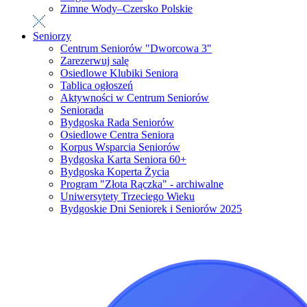
Zimne Wody–Czersko Polskie
Seniorzy
Centrum Seniorów "Dworcowa 3"
Zarezerwuj salę
Osiedlowe Klubiki Seniora
Tablica ogłoszeń
Aktywności w Centrum Seniorów
Seniorada
Bydgoska Rada Seniorów
Osiedlowe Centra Seniora
Korpus Wsparcia Seniorów
Bydgoska Karta Seniora 60+
Bydgoska Koperta Życia
Program "Złota Rączka" - archiwalne
Uniwersytety Trzeciego Wieku
Bydgoskie Dni Seniorek i Seniorów 2025