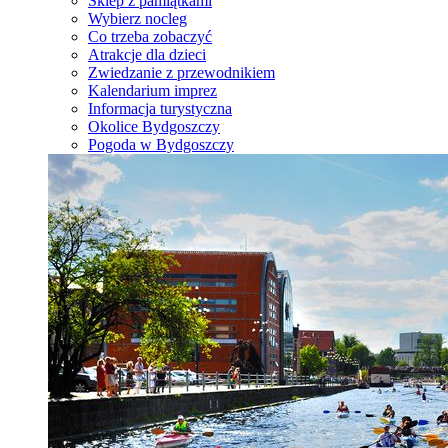
Sklep z pamiątkami
Wybierz nocleg
Co trzeba zobaczyć
Atrakcje dla dzieci
Zwiedzanie z przewodnikiem
Kalendarium imprez
Informacja turystyczna
Okolice Bydgoszczy
Pogoda w Bydgoszczy