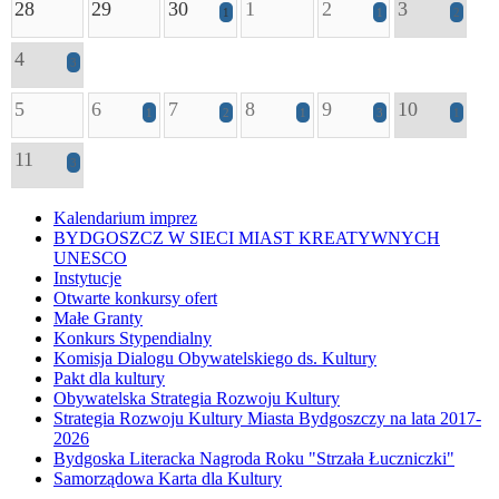
28
29
30
1
2
3
1
1
2
4
3
5
6
7
8
9
10
1
2
1
3
1
11
3
Kalendarium imprez
BYDGOSZCZ W SIECI MIAST KREATYWNYCH
UNESCO
Instytucje
Otwarte konkursy ofert
Małe Granty
Konkurs Stypendialny
Komisja Dialogu Obywatelskiego ds. Kultury
Pakt dla kultury
Obywatelska Strategia Rozwoju Kultury
Strategia Rozwoju Kultury Miasta Bydgoszczy na lata 2017-
2026
Bydgoska Literacka Nagroda Roku "Strzała Łuczniczki"
Samorządowa Karta dla Kultury