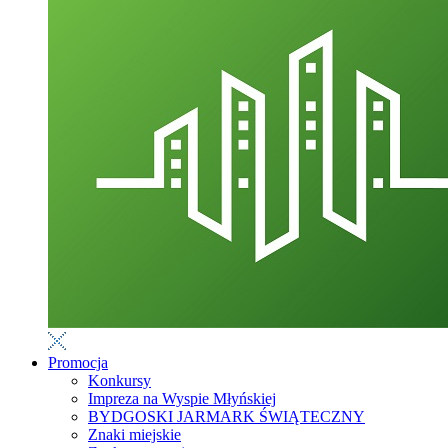
Promocja
Konkursy
Impreza na Wyspie Młyńskiej
BYDGOSKI JARMARK ŚWIĄTECZNY
Znaki miejskie