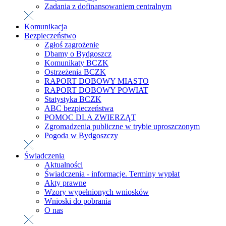
Zadania z dofinansowaniem centralnym
Komunikacja
Bezpieczeństwo
Zgłoś zagrożenie
Dbamy o Bydgoszcz
Komunikaty BCZK
Ostrzeżenia BCZK
RAPORT DOBOWY MIASTO
RAPORT DOBOWY POWIAT
Statystyka BCZK
ABC bezpieczeństwa
POMOC DLA ZWIERZĄT
Zgromadzenia publiczne w trybie uproszczonym
Pogoda w Bydgoszczy
Świadczenia
Aktualności
Świadczenia - informacje. Terminy wypłat
Akty prawne
Wzory wypełnionych wniosków
Wnioski do pobrania
O nas