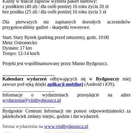
Każdy w trakcie zapisów wybiera pakiet startowy:
z posiłkiem (40 zł) / dla osób poniżej 16 roku życia 20 zł
bez posiłku (25 zł) / dla osób poniżej 16 roku życia 5 zł
Dla pierwszych stu zapisanych dorosłych uczestników
przygotowaliśmy gadżet - skarpetki rowerowe.
Start: Stary Rynek (parking przed ratuszem), godz. 10:00
Meta: Ostromecko
Dystans: 17 km
Tempo: 12-14 km/h
Projekt jest współfinansowany przez Miasto Bydgoszcz.
______________________
Kalendarz wydarzeń
odbywających się w
Bydgoszczy
miej
zawsze pod ręką dzięki
aplikacji mobilnej
(Android i iOS).
______________________
Informacje o wydarzeniach przesyłajcie na adres
wydarzenia@visitbydgoszcz.pl
______________________
Bydgoskie Centrum Informacji nie ponosi odpowiedzialności za
jakiekolwiek zmiany miejsc, godzin i dat wydarzeń.
Strona wydarzenia na
www.visitbydgoszcz.pl