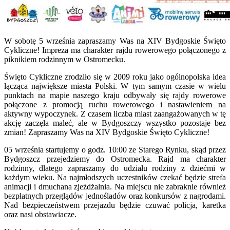
W sobotę 5 września zapraszamy Was na XIV Bydgoskie Święto
Cykliczne! Impreza ma charakter rajdu rowerowego połączonego z
piknikiem rodzinnym w Ostromecku.
Święto Cykliczne zrodziło się w 2009 roku jako ogólnopolska idea
łącząca największe miasta Polski. W tym samym czasie w wielu
punktach na mapie naszego kraju odbywały się rajdy rowerowe
połączone z promocją ruchu rowerowego i nastawieniem na
aktywny wypoczynek. Z czasem liczba miast zaangażowanych w tę
akcję zaczęła maleć, ale w Bydgoszczy wszystko pozostaje bez
zmian! Zapraszamy Was na XIV Bydgoskie Święto Cykliczne!
05 września startujemy o godz. 10:00 ze Starego Rynku, skąd przez
Bydgoszcz przejedziemy do Ostromecka. Rajd ma charakter
rodzinny, dlatego zapraszamy do udziału rodziny z dziećmi w
każdym wieku. Na najmłodszych uczestników czekać będzie strefa
animacji i dmuchana zjeżdżalnia. Na miejscu nie zabraknie również
bezpłatnych przeglądów jednośladów oraz konkursów z nagrodami.
Nad bezpieczeństwem przejazdu będzie czuwać policja, karetka
oraz nasi obstawiacze.