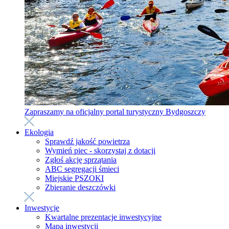
Zapraszamy na oficjalny portal turystyczny Bydgoszczy
Ekologia
Sprawdź jakość powietrza
Wymień piec - skorzystaj z dotacji
Zgłoś akcję sprzątania
ABC segregacji śmieci
Miejskie PSZOKI
Zbieranie deszczówki
Inwestycje
Kwartalne prezentacje inwestycyjne
Mapa inwestycji