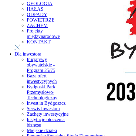
GEOLOGIA
HAŁAS
ODPADY
POWIETRZE
ZACHEM
Projekty
międzynarodowe
KONTAKT
Dla inwestora
Inicjatywy
obywatelskie -
Program 25/75
Baza ofert
inwestycyjnych
Bydgoski Park
Przemysłowo-
Technologiczny
Invest in Bydgoszcz
Serwis Inwestora
Zachęty inwestycyjne
Instytucje otoczenia
biznesu
Miejskie działki
Pomorska Specjalna Strefa Ekonomiczna